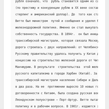
рубля означало, что  рубль становится одним из самых тв
(по престижу и конкуренции рублю в XX веке составлял то
стерлинг и американский доллар). До  того как стать мин
Витте был министром  путей и сообщения и уделял большое
железнодорожной политике. Именно он стал выкупать желез
собственность государства. В 1894г.  он был инициатором
транссибирской магистрали, которая связала Москву и Вла
дорога строилась с двух направлений: от Челябинска и от
Русскому правительству удалось получить у Китая для час
концессию на строительство железной дороги от Читы до В
Манчжурию. В результате  строительства  этой железной д
русского капитализма в городе Харбин (Китай). За 14 ле
транссибирской магистрали население Сибири и Дальнего В
в два раза. На ее  протяжении выросло 10 новых городов,
договоренности с Китаем, была создана русская военно-мо
Ляондунском полуострове – Порт-Артур. Витте пытался пр
политику и в рабочем вопросе. В 1901г. издаются законы 