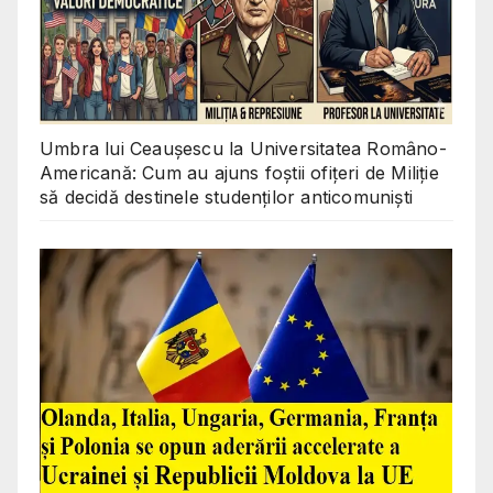
Umbra lui Ceaușescu la Universitatea Româno-
Americană: Cum au ajuns foștii ofițeri de Miliție
să decidă destinele studenților anticomuniști