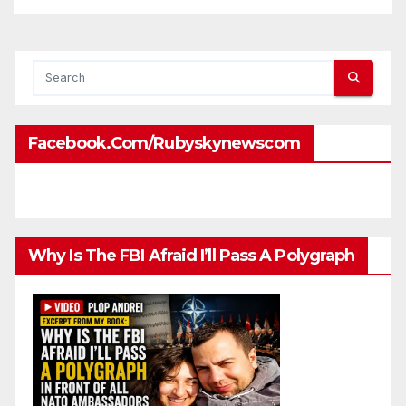
Facebook.com/rubyskynewscom
Why Is The FBI Afraid I’ll Pass A Polygraph