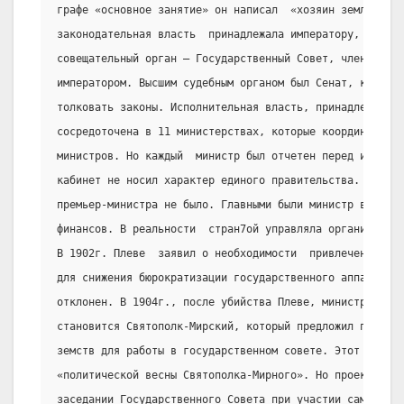
графе «основное занятие» он написал  «хозяин земли русс
законодательная власть  принадлежала императору, при ко
совещательный орган – Государственный Совет, члены кото
императором. Высшим судебным органом был Сенат, который
толковать законы. Исполнительная власть, принадлежавшая
сосредоточена в 11 министерствах, которые координировал
министров. Но каждый  министр был отчетен перед императ
кабинет не носил характер единого правительства. Фактич
премьер-министра не было. Главными были министр внутрен
финансов. В реальности  стран7ой управляла организован
В 1902г. Плеве  заявил о необходимости  привлечения пре
для снижения бюрократизации государственного аппарата, 
отклонен. В 1904г., после убийства Плеве, министром вну
становится Святополк-Мирский, который предложил привлеч
земств для работы в государственном совете. Этот период
«политической весны Святополка-Мирного». Но проект был 
заседании Государственного Совета при участии самого ца