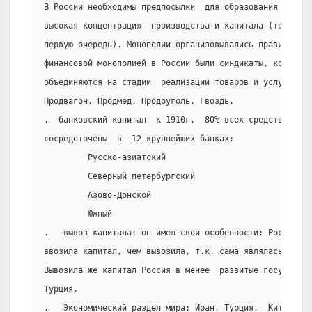
В России необходимы предпосылки  для образования монопо
высокая концентрация  производства и капитала (техниче
первую очередь). Монополии организовывались правительст
финансовой монополией в России были синдикаты, когда со
объединяются на стадии  реализации товаров и услуг. Кру
Продвагон, Продмед, Продоуголь, Гвоздь.
.  банковский капитал  к 1910г.  80% всех средств в стр
сосредоточены  в  12 крупнейших банках:
         Русско-азиатский
         Северный петербургский
         Азово-Донской
         Южный
.   вывоз капитала: он имел свои особенности: Россия в 
ввозила капитал, чем вывозила, т.к. сама являлась крупн
Вывозила же капитал Россия в менее  развитые государств
Турция.
.   Экономический раздел мира: Иран, Турция,  Китай (Ма