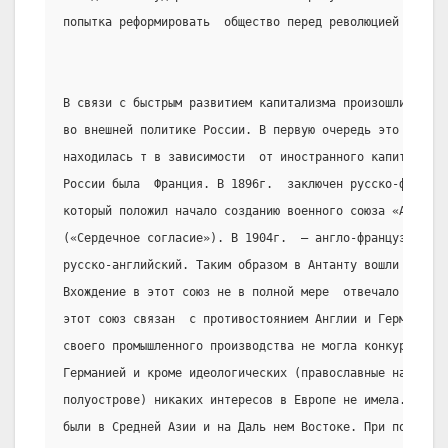
попытка реформировать  общество перед революцией была п
В связи с быстрым развитием капитализма произошли опред
во внешней политике России. В первую очередь это связан
находилась т в зависимости  от иностранного капитала. К
России была  Франция. В 1896г.  заключен русско-француз
который положил начало созданию военного союза «Антанте
(«Сердечное согласие»). В 1904г.  – англо-французский с
русско-английский. Таким образом в Антанту вошли  Росс
Вхождение в этот союз не в полной мере  отвечало интере
этот союз связан  с противостоянием Англии и Германии. 
своего промышленного производства не могла конкурирова
Германией и кроме идеологических (православные народы н
полуострове) никаких интересов в Европе не имела. Реаль
были в Средней Азии и на Даль нем Востоке. При поддержк