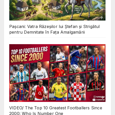
Pașcani: Vatra Răzeșilor lui Ștefan și Strigătul
pentru Demnitate în Fața Amalgamării
VIDEO/ The Top 10 Greatest Footballers Since
2000: Who Is Number One