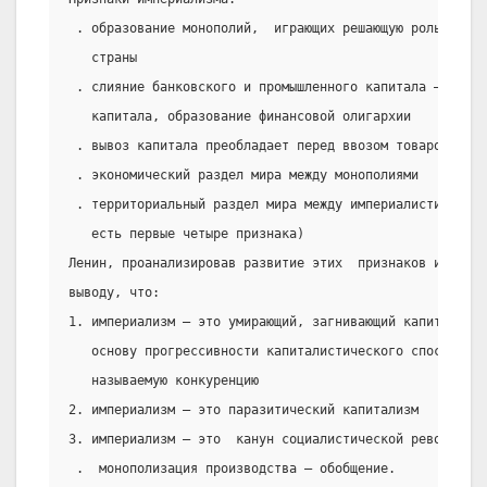
 . образование монополий,  играющих решающую роль в хоз
   страны
 . слияние банковского и промышленного капитала – образ
   капитала, образование финансовой олигархии
 . вывоз капитала преобладает перед ввозом товаров
 . экономический раздел мира между монополиями
 . территориальный раздел мира между империалистическим
   есть первые четыре признака)
Ленин, проанализировав развитие этих  признаков империа
выводу, что:
1. империализм – это умирающий, загнивающий капитализм,
   основу прогрессивности капиталистического способа пр
   называемую конкуренцию
2. империализм – это паразитический капитализм
3. империализм – это  канун социалистической революции 
 .  монополизация производства – обобщение.