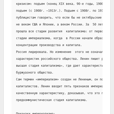
кризисом: подъем (конец XIX века, 90-е годы, 1900г.), к
подъем (с 1908г. –1913г.). Подъем с 1908г. по 1913г. да
публицистам говорить, что если бы не октябрьские событи
не веком США и Японии, а веком России. За  50 лет (с60 
прошла все стадии развития  капитализма: от первоначаль
стадии империализма, когда  в России начали образовыват
концентрации производства и капитала.
Россия лидировала. Но изменение  этого не означало изме
характеристик российского общества. Ленин пишет работу 
высшая стадия капитализма», где дает характеристику нов
буржуазного общества.
Сам термин «империализм» создан не Лениным, он появился
капиталистов. Ленин вводит пять признаков империализма 
качественную характеристику, доказывая, что это последн
предкоммунистическая стадия капитализма.
Признаки империализма: