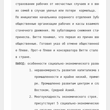
страховании рабочих от несчастных случаев и о введении
их семей в случае увечья или потери  кормильца.
По инициативе начальника охранного отделения Зубатого н
общественные организации рабочих и кассы взаимопомощи. 
стачечного движения. Но зубатовщина снижения стачечного
принесла. Витте понимал, что первая из причин введения
общественные. Готовил указ об отмене общественной силы.
е Плеве. Прот-е Плеве и консерватора Витте стало осью 
в стране.
ВЫВОД: особенности социально-экономического развития ст
        1. неравномерность развития капитализма в Росси
           промышленности и крайне низкий, примитивный 
           ре. Промышленно развитым центром и слабыми С
           Востоком, Средней Азией.
        2. Многоукладность экономического строя. По мн
           присутствует 5 социально-экономических укла