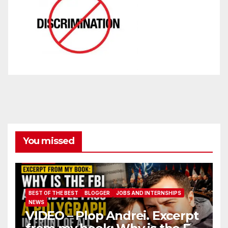
You missed
BEST OF THE BEST
BLOGGER
JOBS AND INTERNSHIPS
NEWS
VIDEO – Plop Andrei. Excerpt