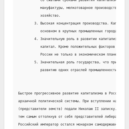
           со сжатыми сроками развития капитализма: в 
           мануфактуры, мелкотоварное производство, пат
           хозяйство.
        3. Высокая концентрация производства. Капитализ
           основном в крупных промышленных городах
        4. Значительную роль в развитии капитализма игр
           капитал. Кроме положительных факторов это пр
           России не только в экономическом плане, но и
        5. Значительная роль государства, что приводило
           развитию одних отраслей промышленности и отс
Быстрое прогрессивное развитие капитализма в России про
архаичной политической системы. При вступлении на прест
(представители земств) подали Николаю II записку. Он от
тем самым оттолкнув от себя представителей либеральной 
Российский император остался монархом самодержавным. Пе