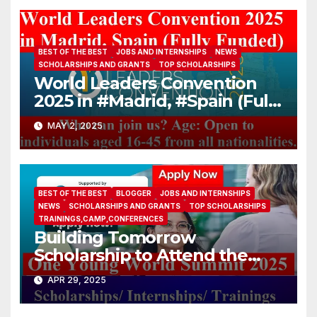
attaches?
BEST OF THE BEST
JOBS AND INTERNSHIPS
NEWS
SCHOLARSHIPS AND GRANTS
TOP SCHOLARSHIPS
World Leaders Convention
2025 in #Madrid, #Spain (Fully
Funded)
MAY 2, 2025
BEST OF THE BEST
BLOGGER
JOBS AND INTERNSHIPS
NEWS
SCHOLARSHIPS AND GRANTS
TOP SCHOLARSHIPS
TRAININGS,CAMP,CONFERENCES
Building Tomorrow
Scholarship to Attend the
One Young World Summit
APR 29, 2025
2025 (Fully-funded to
#Munich, #Germany)