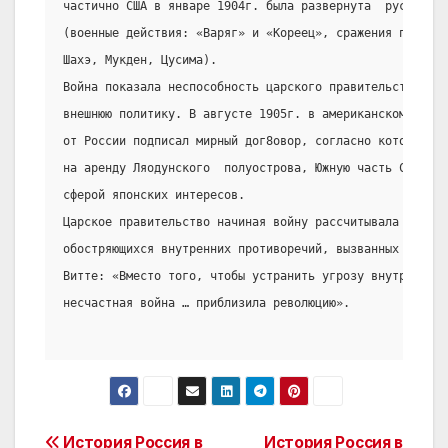
частично США в январе 1904г. была развернута  русско-яп
(военные действия: «Варяг» и «Кореец», сражения под Яол
Шахэ, Мукден, Цусима).
Война показала неспособность царского правительства вес
внешнюю политику. В августе 1905г. в американском город
от России подписал мирный дог8овор, согласно которому Р
на аренду Ляодунского  полуострова, Южную часть Сахалин
сферой японских интересов.
Царское правительство начиная войну рассчитывала  отвле
обостряющихся внутренних противоречий, вызванных кризис
Витте: «Вместо того, чтобы устранить угрозу внутренний 
несчастная война … приблизила революцию».
История Россия в
История Россия в