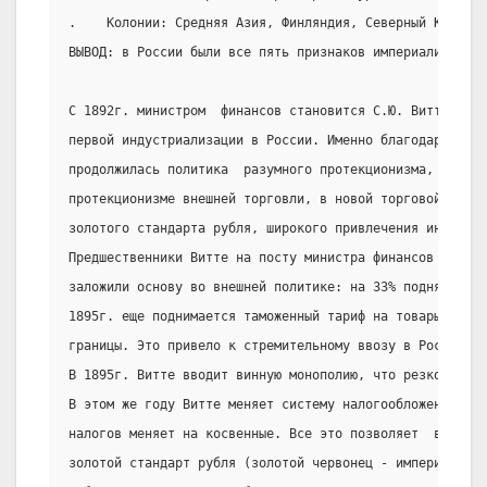
.    Колонии: Средняя Азия, Финляндия, Северный Кавказ.
ВЫВОД: в России были все пять признаков империализма.
С 1892г. министром  финансов становится С.Ю. Витте, кот
первой индустриализации в России. Именно благодаря  его
продолжилась политика  разумного протекционизма, котора
протекционизме внешней торговли, в новой торговой полит
золотого стандарта рубля, широкого привлечения иностран
Предшественники Витте на посту министра финансов Бунге 
заложили основу во внешней политике: на 33% подняв тамо
1895г. еще поднимается таможенный тариф на товары, пост
границы. Это привело к стремительному ввозу в Россию и
В 1895г. Витте вводит винную монополию, что резко увел
В этом же году Витте меняет систему налогообложения: бо
налогов меняет на косвенные. Все это позволяет  в 1897г
золотой стандарт рубля (золотой червонец - империал). В