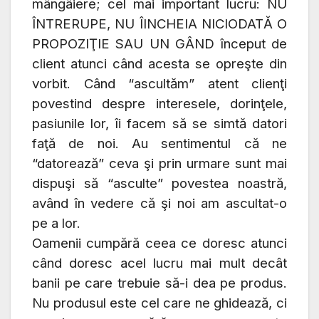
mângâiere; cel mai important lucru: NU
ÎNTRERUPE, NU ÎINCHEIA NICIODATĂ O
PROPOZIŢIE SAU UN GÂND început de
client atunci când acesta se opreşte din
vorbit. Când “ascultăm” atent clienţi
povestind despre interesele, dorinţele,
pasiunile lor, îi facem să se simtă datori
faţă de noi. Au sentimentul că ne
“datorează” ceva şi prin urmare sunt mai
dispuşi să “asculte” povestea noastră,
având în vedere că şi noi am ascultat-o
pe a lor.
Oamenii cumpără ceea ce doresc atunci
când doresc acel lucru mai mult decât
banii pe care trebuie să-i dea pe produs.
Nu produsul este cel care ne ghidează, ci