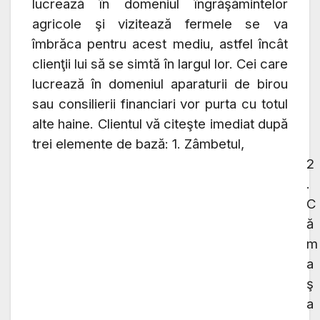
lucrează în domeniul îngrăşămintelor
agricole şi vizitează fermele se va
îmbrăca pentru acest mediu, astfel încât
clienţii lui să se simtă în largul lor. Cei care
lucrează în domeniul aparaturii de birou
sau consilierii financiari vor purta cu totul
alte haine. Clientul vă citeşte imediat după
trei elemente de bază: 1. Zâmbetul,
2
.
C
ă
m
a
ş
a