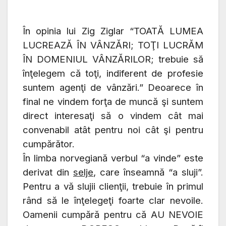
Î
n opinia lui Zig Ziglar “TOATĂ LUMEA
LUCREAZĂ ÎN VÂNZĂRI; TOŢI LUCRĂM
ÎN DOMENIUL VÂNZĂRILOR; trebuie să
înţelegem că toţi, indiferent de profesie
suntem agenţi de vânzări.” Deoarece în
final ne vindem forţa de muncă şi suntem
direct interesaţi să o vindem cât mai
convenabil atât pentru noi cât şi pentru
cumpărător.
În limba norvegiană verbul “a vinde” este
derivat din
selje
, care înseamnă “a sluji”.
Pentru a vă slujii clienţii, trebuie în primul
rând să le înţelegeţi foarte clar nevoile.
Oamenii cumpără pentru că AU NEVOIE