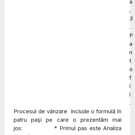
a
,
3
.
P
a
n
t
o
f
i
i
.
Procesul de vânzare include o formulă în
patru paşi pe care o prezentăm mai
jos: * Primul pas este Analiza