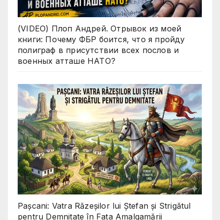
(VIDEO) Плоп Андрей. Отрывок из моей
книги: Почему ФБР боится, что я пройду
полиграф в присутствии всех послов и
военных атташе НАТО?
Pașcani: Vatra Răzeșilor lui Ștefan și Strigătul
pentru Demnitate în Fața Amalgamării