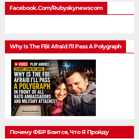
Facebook.com/rubyskynewscom
Why Is The FBI Afraid I’ll Pass A Polygraph
Почему ФБР Боится, Что Я Пройду