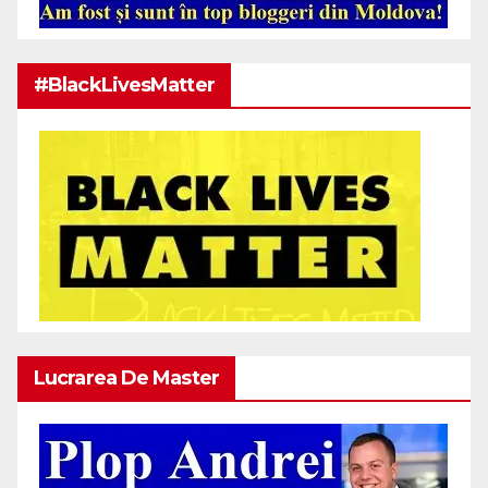
#BlackLivesMatter
Lucrarea De Master