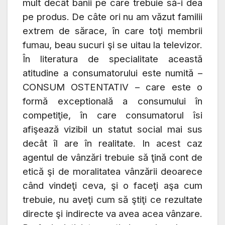
mult decât banii pe care trebuie să-i dea
pe produs.
De câte ori nu am văzut familii
extrem de sărace, în care toţi membrii
fumau, beau sucuri şi se uitau la televizor.
În literatura de specialitate această
atitudine a consumatorului este numită –
CONSUM OSTENTATIV – care este o
formă exceptională a consumului în
competiţie, în care consumatorul îsi
afişează vizibil un statut social mai sus
decât îl are în realitate. In acest caz
agentul de vânzări trebuie să ţină cont de
etică şi de moralitatea vânzării deoarece
câ
nd vindeţi ceva, şi o faceţi aşa cum
trebuie, nu aveţi cum să ştiţi ce rezultate
directe şi indirecte va avea acea v
â
nzare.