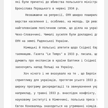
які були причетні до вбивства польського міністра внутр
Броніслава Пєрацького в червні 1934 р.
      Незважаючи на репресії, ОУН швидко поширила свій 
верстви населення і, особливо, на молодь. Ця революційн
найголовнішою політичною силою, що діяла на українськи
Чехо-Словаччині. Чималі зусилля були докладені для тог
ОУН на землі Радянської України.
     Німецькі й польські апетити щодо Східної Європи ні
таємницею. Газета "Le Temps" в 1933 р. писала, що певні
думають про експансію в країни Балтики і Східної Європи
заохочують напад Польщі на Україну.
     Хоч нічого і не вказувало на те , що Берлін провад
сприятливу для українців, протягом усього 1933 р. поль
широку програму дискредитації та звинувачення українці
наприклад, у травні 1933 р. внаслідок конфлікту, що вин
науковому інституті в Німеччині, польська преса твердил
Євген Коновалець знаходиться на утриманні німців.     А