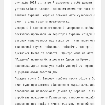
окупацію 1918 р., а ще й дозволяють собі давати поради 
устрою Східної Європи, основним елементом якої повинна 
залежна Україна. Україна повинна мати суверенну економі
сили та інші гаранти незалежності.
Створені і таємно підготовлені напередодні війни похідн
поступово проникали на територію України слідом за німе
загонах налічувалося від трьох до п'яти тисяч осіб, які
три великі групи: "Південь", "Північ", "Центр". "Північ
дістатися Києва та області. "Центр" мала на меті Харків
"Південь" повинна була досягти Одеси та Криму.
Радянська армія покинула Львів увечері 29 червня після 
з українськими повстанцями.
Похідна група С. Бандери прибула після обіду і були про
яких було проголошено відновлення Української Держави. 
проголошення незалежності дійшла до Берліна, а вже 3 ли
спробував повідомити Гітлера про створення українського
Донесення про події 4 липня, містить неповний список ук