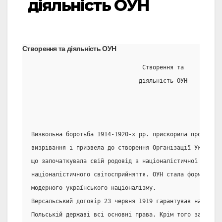
діяльність ОУН
Створення та діяльність ОУН
                                Створення та
                               діяльність ОУН
Визвольна боротьба 1914-1920-х рр. прискорила процес ід
визрівання і призвела до створення Організації Українсь
що започаткувала свій родовід з націоналістичної ідеоло
націоналістичного світосприйняття. ОУН стала формальним
модерного українського націоналізму.
Версальський договір 23 червня 1919 гарантував націонал
Польській державі всі основні права. Крім того за Ризьк