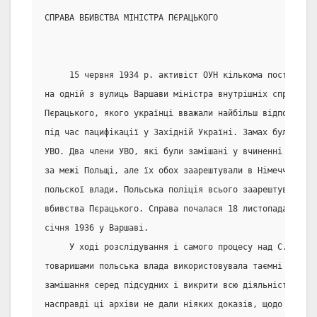
СПРАВА ВБИВСТВА МІНІСТРА ПЄРАЦЬКОГО
     15 червня 1934 р. активіст ОУН кількома пострілами
на одній з вулиць Варшави міністра внутрішніх справ Пол
Пєрацького, якого українці вважали найбільш відповідал
під час пацифікації у Західній Україні. Замах було вчин
УВО. Два члени УВО, які були замішані у вчиненні вбивст
за межі Польщі, але їх обох заарештували в Німеччині й 
польскої влади. Польська поліція всього заарештувала 12
вбивства Пєрацького. Справа почалася 18 листопада 1935 
січня 1936 у Варшаві.
     У ході розслідування і самого процесу над С. Банде
товаришами польська влада використовувала таємні архіви
замішання серед підсудних і викрити всю діяльність орга
насправді ці архіви не дали ніяких доказів, щодо співро