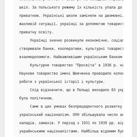
шкіл. За польського режиму їх кількість упала до 461, з
приватною. Українські школи заміняли на двомовні. Щоб з
жахливій ситуації, українці за допомогою товариства "Р
приватну освіту.
     Українці значно розвинули економічне, соціальне і 
створювали банки, кооперативи, культурні товариства і т
взаємодопомоги. Найважливішим українським банком був "Ц
     Культурне товариство "Просвіта" в 1936 р. налічува
Наукове товариство імені Шевченка проводило колоквіуми,
роботи з української історії і культури.
     Слід відзначити, що в Польщі виходило 83 українськ
була політичною.
     Саме в цих умовах безпрецедентного розвитку набув 
український націоналізм. ОУН збільшувала число актів са
нападів, замахів. У період з 1931 по 1939 рр. відбулос
украйнськими націоналістами. Найбільш відомим був проце