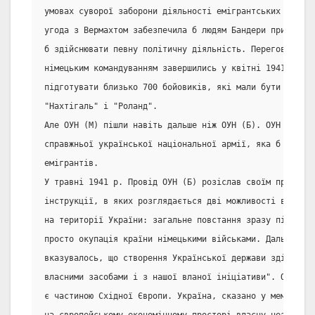
умовах суворої заборони діяльності емігрантських товари
угода з Вермахтом забезпечила б людям Бандери прикритт
б здійснювати певну політичну діяльність. Переговори мі
німецьким командуванням завершились у квітні 1941 р.. Н
підготувати близько 700 бойовиків, які мали бути поділ
"Нахтігаль" і "Роланд".
Але ОУН (М) пішли навіть дальше ніж ОУН (Б). ОУН (М) ду
справжньої української національної армії, яка б склада
емігрантів.
У травні 1941 р. Провід ОУН (Б) розіслав своїм представ
інструкції, в яких розглядається дві можливості в разі 
на території України: загальне повстання зразу після ог
просто окупація країни німецькими військами. Дальше в і
вказувалось, що створення Української держави здійснюва
власними засобами і з нашої вланої ініціативи". ОУН (Б
є частиною Східної Європи. Україна, сказано у меморанд