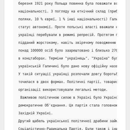
березня 1921 року Польща повинна була поважати всі прав
національності. З погляду на етнічний склад (приблизно
поляки, 10 % євреї, 1 % інші національності) Галичина 
статус автономії. Проте польські власті вважали не так 
українці перебували в режимі репресій. Протягом періоду
підданий жорстокому, навіть звірячому поводженню з боку
понад 100000 осіб було заарештовано і близько 27000 укр
в концтаборах. Терміни "українець", "Україна" були забо
українській Галичині було дано нову офіційну назву: "Сх
У такій ситуації українці розпочали довгу боротьбу за с
точилася в двох формах. Політичні партії, товариства, 
організації використовували легальні методи.
 Важливою політичною силою в Україні було Українське На
демократичне Об'єднання. Ця партія стала головною легал
Західній Україні.
Другий щабель української політичної драбини займала Ук
Соціалістично-Радикальна Партія. Були також і інші парт