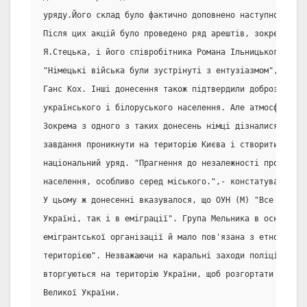
уряду.Його склад було фактично доповнено наступного дня
Після цих акцій було проведено ряд арештів, зокрема аре
Я.Стецька, і його співробітника Романа Ільницького.
"Німецькі війська були зустрінуті з ентузіазмом",- пис
Ганс Кох. Інші донесення також підтвердили доброзичливи
українського і білоруського населення. Але атмосфера з
Зокрема з одного з таких донесень німці дізналися, що О
завдання проникнути на територію Києва і створити там я
національний уряд. "Прагнення до незалежності проявилос
населення, особливо серед міського.",- констатувалося в
У цьому ж донесенні вказувалося, що ОУН (М) "Все більше
Україні, так і в еміграції". Група Мельника в основному
емігрантської організації й мало пов'язана з етнографіч
територією". Незважаючи на каральні заходи поліції цілі
вторгуються на територію України, щоб розгортати там аг
Великої України.