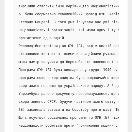
вирішили створити інше керівництво націоналістичного ру
р. було сформовано Революційний Провід ОУН, керівництв
Степану Бандері. З того дня існували вже дві різні укра
націоналістичні організації, які мали одну і ту саму на
протистояли одна одній.
Революційне керівництво ОУН (Б), окрім постійного зв'яз
встановило контакт з іншими опозиційними рухами на тери
мала намір залучити до боротьби всі поневолені нації.
Програма ОУН (Б) була викладена у грудні 1940 р. в мані
програма нового керівництва була надзвичайно широкою і 
зверталася не лише до українського народу. А й до інших
Упреамбулі даного документу проголошувалося, що світ, 
скоро зникне. СРСР, будучи частиною цього світу прирече
(Б) закликала вставати на боротьбу проти цієї "Тюрми на
Що стосується соціальної програми то ОУН (Б) підкреслюв
націоналісти борються проти "приниження людини", збідне