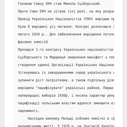
Головою Союзу ОУН став Микола Сціборський.
Проте Союз ОУН не зіграв тієї ролі, на яку розраховувал
Провід Українських Націоналістів (ПУН) вирішив провести
були б вирішені усі питання. Конгрес розпочався 28 січн
лютого 1929 р.. Для забезпечення вирішення поточних пр
фахових комісій
Президія 1-го конгресу Українських націоналістів оголос
Сціборського та Маршанця звернення-маніфест з повідомле
створення єдиної Організації Українських Націоналістів 
Зіткнувшись із заворушеннями серед українського населен
зупинити ріст патріотизму, а також підпільну діяльність
вирішила "пацифікувати" українські райони. Перша "пациф
напередодні виборів 1930р. і носила характер репресивно
пацифікації польським властям вдалося зменшити кількіст
парламенті.
     Наслідки виклику Польщі осбливо помітні в сфері ос
економічному житті. У 1918 р. на Західній Україні було 