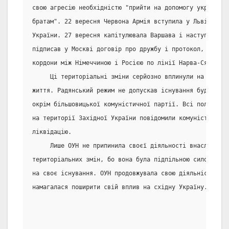
свою агресію необхідністю "прийти на допомогу українськ
братам". 22 вересня Червона Армія вступила у Львів, сто
України. 27 вересня капітулювала Варшава і наступного д
підписав у Москві договір про дружбу і протокол, який о
кордони між Німеччиною і Росією по лінії Нарва-Сян-Буг.
     Ці територіальні зміни серйозно вплинули на україн
життя. Радянський режим не допускав існування будь-якої
окрім більшовицької комуністичної партії. Всі політичн
на території Західної України повідомили комуністичну п
ліквідацію.
     Лише ОУН не припинила своєї діяльності внаслідок п
територіальних змін, бо вона була підпільною силою і н
на своє існування. ОУН продовжувала свою діяльність під
намагалася поширити свій вплив на східну Україну.