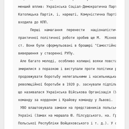
менший вплив: Українська Соціал-Демократична Партія, У
Католицька Партія, і, нарешті, Комуністична Партія Захі
входила до КПП.
      Перші  намагання  перенести   націоналістичну   і
практичної політичної роботи зробив ще М.  Міхновський 
ст. Вони були сформульовані в брошюрі "Самостійна Украї
вивершення у створенні РУПу.
 Але багато молоді, особливо колишні вояки повстанської
змирилися з поразкою і виступали проти політики репресі
продовжувати боротьбу нелегальними і насильницькими мет
революційної боротьби в 1920 р. заснували підпільну вій
що називалася Українська Військова Організація (УВО). У
команду за кордоном і Крайову команду у Львові.
 УВО влаштовувала замахи на представників польської вла
Україні (Замах на маршала Ю. Пілсудського, на. Грабсько
Польської Республіки Войцеховського і т. д.). У своєму 