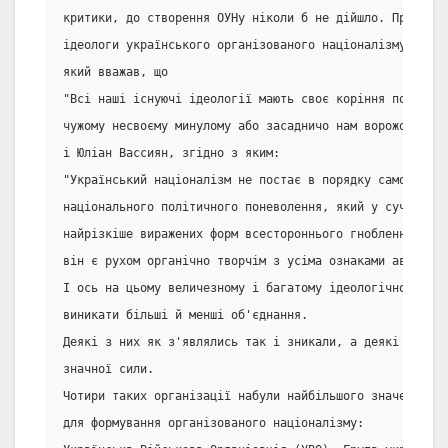
критики, до створення ОУНу ніколи б не дійшло. Проте з'
ідеологи українського організованого націоналізму як Дм
який вважав, що
"Всі наші існуючі ідеології мають своє коріння поза нац
чужому несвоєму минулому або засадничо нам ворожому суч
і Юліан Вассиян, згідно з яким:
"Український націоналізм не постає в порядку самої реак
національного політичного поневолення, який у сучасній 
найрізкіше виражених форм всестороннього гноблення наці
він є рухом органічно творчім з усіма ознаками автономн
І ось на цьому величезному і багатому ідеологічному під
виникати більші й менші об'єднання.
Деякі з них як з'являлись так і зникали, а деякі зроста
значної сили.
Чотири таких організації набули найбільшого значення і 
для формування організованого націоналізму: