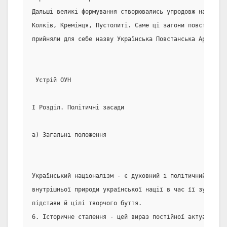
Дальші великі формування створювались упродовж наступни
Колків, Кремінця, Пустолиті. Саме ці загони повстанців-
прийняли для себе назву Українська Повстанська Армія (У
 Устрій ОУН
І Розділ. Політичні засади
а) Загальні положення
Український націоналізм - є духовний і політичний рух, 
внутрішньої природи української нації в час її зусильно
підстави й цілі творчого буття.
6. Історичне сталення - цей вираз постійної актуальност