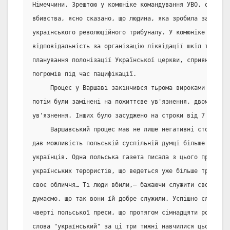
Німеччини. Зрештою у комюніке командування УВО, опублік
вбивства, ясно сказано, що людина, яка зробила замах, в
українського революційного трибуналу. У комюніке сказан
відповідальність за організацію ліквідації шкіл та укра
планування полонізації Української церкви, сприяння ант
погромів під час пацифікації.
     Процес у Варшаві закінчився тьрома вироками до сме
потім були замінені на пожиттєве ув'язнення, двома виро
ув'язнення. Інших було засуджено на строки від 7 до 15 
     Варшавський процес мав не лише негативні сторони,
дав можливість польській суспільній думці більше дізнат
українців. Одна польська газета писала з цього приводу:
українських терористів, що ведеться уже більше трьох ти
своє обличчя… Ті люди вбили,– бажаючи служити своєму на
думаємо, що так вони їй добре служили. Успішно служать 
чверті польської преси, що протягом сімнадцяти років не
слова "український" за ці три тижні навчилися цього сл