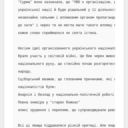
"Сурма" вона зазначала, що "УВО є організацією, для яко
української нації й буде рішальний у її діяльності…". "
незвичайно сильним і впливовим органом пропаганди. Хоч
до хати" і через те не могла мати такого впливу як лега
кожне слово сприймалося як свята істина.
Носієм ідеї організованого українського націоналізму ст
брало участь у світовій війні. Це бев черен живого укра
національного руху, що стихійно почав розгорятися в мас
народу.
Сціборський вважав, що головними причинами, які спричин
націоналістів були:
Анархія і безлад у національно-політичній роботі різних
Повна зневіра у "старих божках"
еликі зрушення і переломи, що супроводжували революцію
Всі ці явища піддавалися різкій критиці. Але якщо б вс