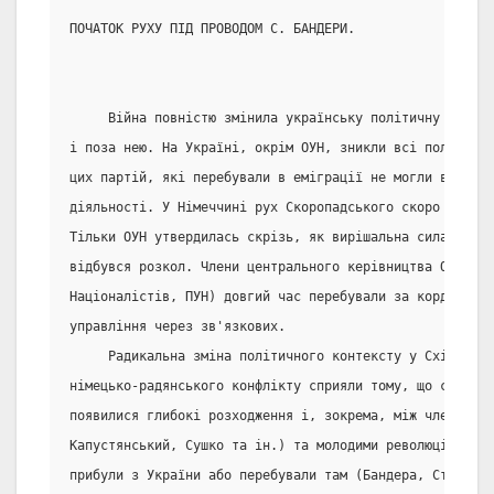
ПОЧАТОК РУХУ ПІД ПРОВОДОМ С. БАНДЕРИ.
     Війна повністю змінила українську політичну ситуац
і поза нею. На Україні, окрім ОУН, зникли всі політичні
цих партій, які перебували в еміграції не могли вести н
діяльності. У Німеччині рух Скоропадського скоро втрати
Тільки ОУН утвердилась скрізь, як вирішальна сила. Але 
відбувся розкол. Члени центрального керівництва ОУН (Пр
Націоналістів, ПУН) довгий час перебували за кордоном і
управління через зв'язкових.
     Радикальна зміна політичного контексту у Східній Є
німецько-радянського конфлікту сприяли тому, що серед к
появилися глибокі розходження і, зокрема, між членами П
Капустянський, Сушко та ін.) та молодими революціонерам
прибули з України або перебували там (Бандера, Стецько,