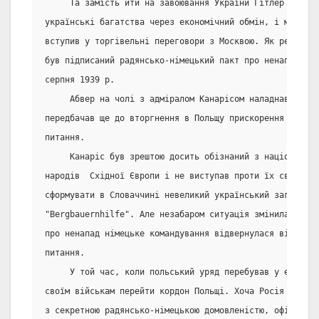
     Та замість йти на завоювання України Гітлер виріши
українські багатства через економічний обмін, і маючи ц
вступив у торгівельні переговори з Москвою. Як результа
був підписаний радянсько-німецький пакт про ненапад і т
серпня 1939 р.
     Абвер на чолі з адміралом Канарісом наладнав конт
передбачав ще до вторгнення в Польщу прискорення виріше
питання.
     Канаріс був зрештою досить обізнаний з національни
народів  Східної Європи і не виступав проти їх свободи.
сформувати в Словаччині невеликий український загін, що
"Bergbauernhilfe". Але незабаром ситуація змінилася: із
про ненапад німецьке командування відвернулася від укр
питання.
     У той час, коли польський уряд перебував у емігра
своїм військам перейти кордон Польщі. Хоча Росія прийн
з секретною радянсько-німецькою домовленістю, офіційно 