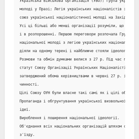
Українська Військова Організація (УВО); Група українськ
молоді у Празі; Легія українських націоналістів з центр
союз української націоналістичної молоді на Західних зе
Усі ці більші або менші організації розуміли, що далеко
і в розпорошенні. Першою переговори розпочала Група укр
національної молоді з легією українських націоналістів.
діяли на одному терені і найближче стояли ідеологічно.
Розмови та обмін думками велися з 27 р. Під час перегов
статут Союзу Організації Українських Націоналістів. Цей
затверджений обома керівництвами в червні 27 р. і з то
чинності.
Цілі Союзу ОУН були власне такі самі як і цілі обох орг
Пропаганда і обгрунтування української визвольної та с
ідеї.
Вироблення і поширення національної ідеології.
Об'єднання всіх національних організацій шляхом скликан
з'їзду.