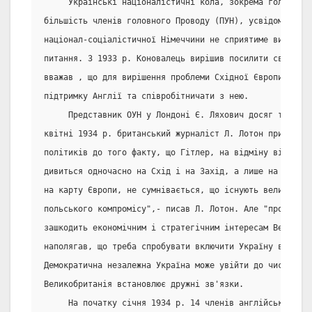
     Українські націоналістичні кола, зокрема голова ОУ
більшість членів головного Проводу (ПУН), усвідомлювали
націонал-соціалістичної Німеччини не сприятиме вирішенн
питання. З 1933 р. Коновалець вирішив посилити свою ді
вважав , що для вирішення проблеми Східної Європи було 
підтримку Англії та співробітничати з нею.
     Представник ОУН у Лондоні Є. Ляхович досяг там пев
квітні 1934 р. британський журналіст Л. Лотон привернув
політиків до того факту, що Гітлер, на відміну від свої
дивиться одночасно на Схід і на Захід, а лише на Схід.
на карту Європи, не сумнівається, що існують великі мож
польського компромісу",- писав Л. Лотон. Але "проникнен
зашкодить економічним і стратегічним інтересам Великобр
наполягав, що треба спробувати включити Україну в систе
Демократична незалежна Україна може увійти до числа тих
Великобританія встановлює дружні зв'язки.
     На початку січня 1934 р. 14 членів англійського па