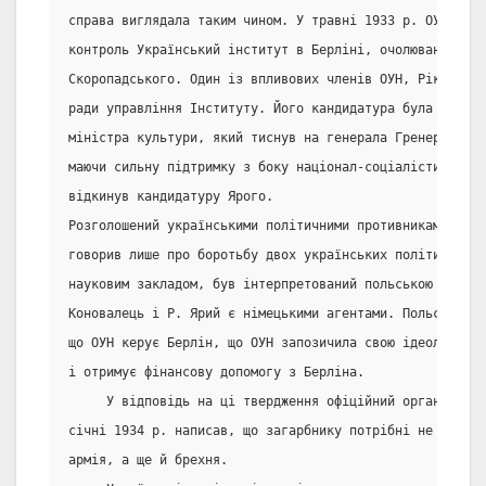
справа виглядала таким чином. У травні 1933 р. ОУН зро
контроль Український інститут в Берліні, очолюваний при
Скоропадського. Один із впливових членів ОУН, Ріко Яри
ради управління Інституту. Його кандидатура була підтри
міністра культури, який тиснув на генерала Гренера. Але
маючи сильну підтримку з боку націонал-соціалістичної п
відкинув кандидатуру Ярого.
Розголошений українськими політичними противниками ОУН,
говорив лише про боротьбу двох українських політичних 
науковим закладом, був інтерпретований польською пресою
Коновалець і Р. Ярий є німецькими агентами. Польські га
що ОУН керує Берлін, що ОУН запозичила свою ідеологію 
і отримує фінансову допомогу з Берліна.
     У відповідь на ці твердження офіційний орган ОУН "
січні 1934 р. написав, що загарбнику потрібні не тільки
армія, а ще й брехня.