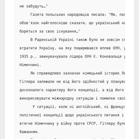
не забудуть…"
     Газета польських народовців писала: "Ми, польські 
обов'язок найголосніше сказати, що український народ іс
бореться за своє існування…"
     В Радянській Україні також було не зовсім спокійно
втратити Україну, на яку поширювався вплив ОУН, у газет
1935 р., звинувачувала лідера ОУН Є. Коновальця у тому,
Німеччині.
     Як справедливо зазначає німецький історик Лотар Гр
Гітлера залежали не від його здібностей у плануванні уд
досконалого характеру його концепції, а від його вміння
викорисовувати міжнародну ситуацію і помилки своїх прот
      У ситуації, коли ні англійський, ні французький у
політичної концепції щодо українського питання і споді
втягне Німеччину у війну проти СРСР, Гітлеру було легко
бажанням.