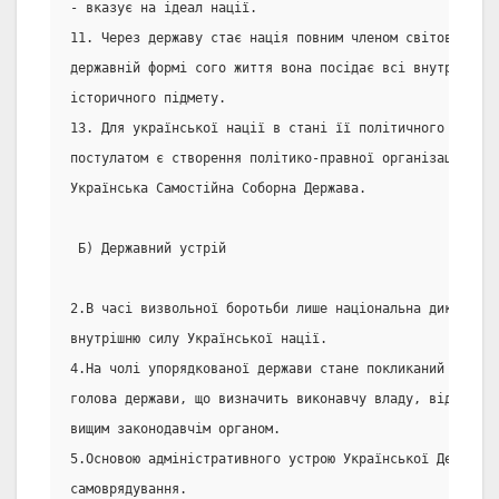
- вказує на ідеал нації.
11. Через державу стає нація повним членом світової іст
державній формі сого життя вона посідає всі внутрішні і
історичного підмету.
13. Для української нації в стані її політичного понево
постулатом є створення політико-правної організації, оз
Українська Самостійна Соборна Держава.
 Б) Державний устрій
2.В часі визвольної боротьби лише національна диктатура
внутрішню силу Української нації.
4.На чолі упорядкованої держави стане покликаний предст
голова держави, що визначить виконавчу владу, відповіда
вищим законодавчім органом.
5.Основою адміністративного устрою Української Держави 
самоврядування.