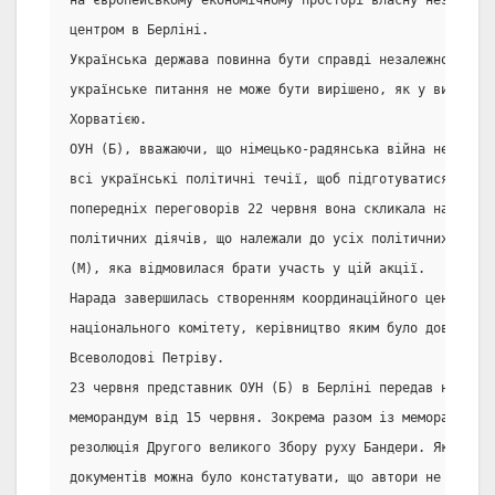
на європейському економічному просторі власну незалежну
центром в Берліні.
Українська держава повинна бути справді незалежною. Це 
українське питання не може бути вирішено, як у випадку 
Хорватією.
ОУН (Б), вважаючи, що німецько-радянська війна неминуча
всі українські політичні течії, щоб підготуватися до гр
попередніх переговорів 22 червня вона скликала нараду у
політичних діячів, що належали до усіх політичних течій
(М), яка відмовилася брати участь у цій акції.
Нарада завершилась створенням координаційного центру - 
національного комітету, керівництво яким було довірено 
Всеволодові Петріву.
23 червня представник ОУН (Б) в Берліні передав німецьк
меморандум від 15 червня. Зокрема разом із меморандумом
резолюція Другого великого Збору руху Бандери. Як резюм
документів можна було констатувати, що автори не лише д