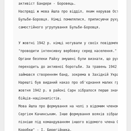
активіст Бандери - Боровець.
Наспрвді ж мова йшла про відділ, яким керував Остап, а 
Бульби-Боровця. Німці помилялися, приписуючи руху Банд
самостійного угрупування Бульби-Боровця.
У жовтні 1942 р. німці нотували у своїх повідомленнях,
"проводити інтенсивну вербовку серед населення."
Органи безпеки Райху змушені були визнати, що рух Банде
переходить до активної боротьби. За травень 1942 р. цей
займався створенням банд, зокрема в Західній Україні.
Нарешті був виданий наказ про об'єднання малих груп. Уп
жовтня 1942 р. в районі Сарн зібралося перше значне фор
бійців-націоналістів.
Мова йшла про формування на чолі з відомим членом ОУН (
Сергієм Качинським. Інше формування вояків зібралося де
пізніше під командуванням іншого відомого члена ОУН (Б)
Коробки" - І. Берегійника.