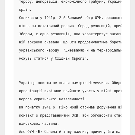
терору, депортацій, економічного грабунку України та ін
країн.
Скликавши у 1941р. 2-й Великий збір ОУН, революційне ке
пішло на остаточний розрив. Серед резолюцій, прийнятих 
Збором, є одна резолюція, яка характеризує загальну тен
ній зокрема сказано, що ОУН продовжуватиме боротьбу за 
українського народу, "…незважаючи на територіальні і по
можуть статися у Східній Європі".
Українці зовсім не знали намірів Німеччини. Обидві наці
організації вирішили прийняти участь у війні проти Росі
ворога української незалежності.
На початку 1941 р. Ріко Ярий отримав доручення від ОУН 
контакт з представниками ОКВ, аби обговорити створення 
військової частини.
Але ОУН (Б) бачила й іншу важливу причину йти на угоду 