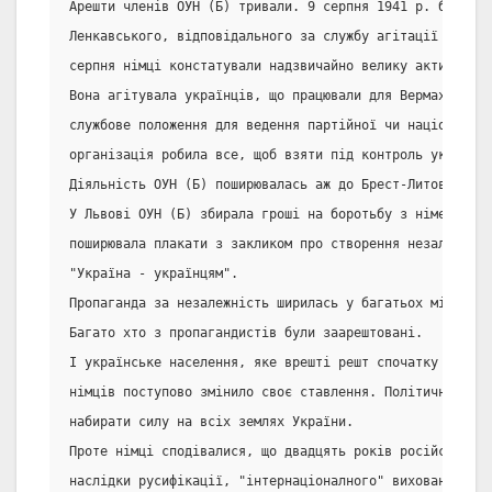
Арешти членів ОУН (Б) тривали. 9 серпня 1941 р. було за
Ленкавського, відповідального за службу агітації Центра
серпня німці констатували надзвичайно велику активнисть
Вона агітувала українців, що працювали для Вермахту вик
службове положення для ведення партійної чи національно
організація робила все, щоб взяти під контроль українсь
Діяльність ОУН (Б) поширювалась аж до Брест-Литовська т
У Львові ОУН (Б) збирала гроші на боротьбу з німецькими
поширювала плакати з закликом про створення незалежної
"Україна - українцям".
Пропаганда за незалежність ширилась у багатьох містах Г
Багато хто з пропагандистів були заарештовані.
І українське населення, яке врешті решт спочатку доброз
німців поступово змінило своє ставлення. Політична воля
набирати силу на всіх землях України.
Проте німці сподівалися, що двадцять років російсько-р
наслідки русифікації, "інтернаціоналного" виховання, ре