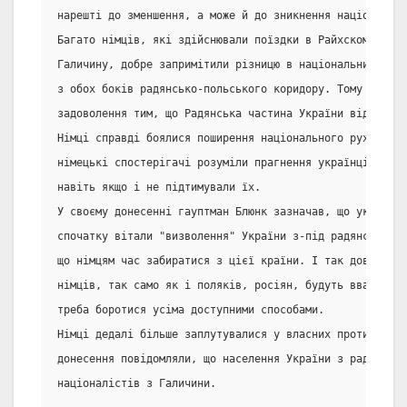
нарешті до зменшення, а може й до зникнення національно
Багато німців, які здійснювали поїздки в Райхскомісарат
Галичину, добре запримітили різницю в національних поч
з обох боків радянсько-польського коридору. Тому вони в
задоволення тим, що Радянська частина України відділена
Німці справді боялися поширення національного руху у р
німецькі спостерігачі розуміли прагнення українців до н
навіть якщо і не підтимували їх.
У своєму донесенні гауптман Блюнк зазначав, що українс
спочатку вітали "визволення" України з-під радянської Р
що німцям час забиратися з цієї країни. І так довго, як
німців, так само як і поляків, росіян, будуть вважати в
треба боротися усіма доступними способами.
Німці дедалі більше заплутувалися у власних протиріччях
донесення повідомляли, що населення України з радістю п
націоналістів з Галичини.