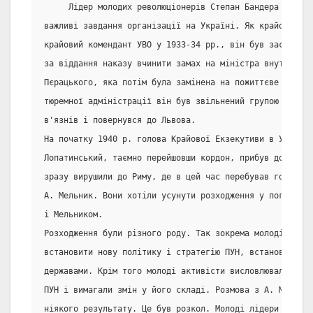
     Лідер молодих революціонерів Степан Бандера вже ра
важливі завдання організації на Україні. Як крайовий пр
крайовий комендант УВО у 1933-34 рр., він був засуджени
за віддання наказу вчинити замах на міністра внутрішніх
Пєрацького, яка потім була замінена на пожиттєве ув'язн
тюремної адміністрації він був звільнений групою україн
в'язнів і повернувся до Львова.
На початку 1940 р. голова Крайової Екзекутиви в Україні
Лопатинський, таємно перейшовши кордон, прибув до Банде
зразу вирушили до Риму, де в цей час перебував голова 
А. Мельник. Вони хотіли усунути розходження у поглядах
і Мельником.
Розходження були різного роду. Так зокрема молоді револ
встановити нову політику і стратегію ПУН, встановити ко
державами. Крім того молоді активісти висловлювали недо
ПУН і вимагали змін у його складі. Розмова з А. Мельник
ніякого результату. Це був розкол. Молоді лідери зібрал