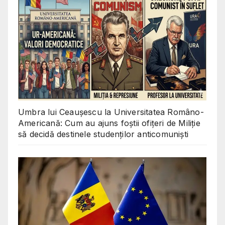
Umbra lui Ceaușescu la Universitatea Româno-
Americană: Cum au ajuns foștii ofițeri de Miliție
să decidă destinele studenților anticomuniști