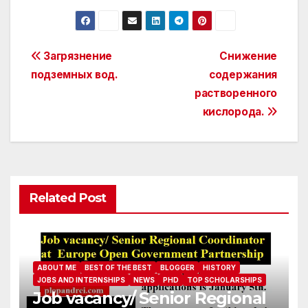
Post
Загрязнение
Снижение
подземных вод.
содержания
navigation
растворенного
кислорода.
Related Post
ABOUT ME
BEST OF THE BEST
BLOGGER
HISTORY
JOBS AND INTERNSHIPS
NEWS
PHD
TOP SCHOLARSHIPS
Job vacancy/ Senior Regional