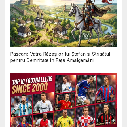
Pașcani: Vatra Răzeșilor lui Ștefan și Strigătul
pentru Demnitate în Fața Amalgamării