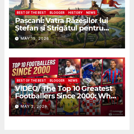
BEST OF THE BEST
BLOGGER
HISTORY
NEWS
Pașcani: Vatra Răzeșilor lui
Ștefan și Strigătul pentru
Demnitate în Fața
MAY 15, 2026
Amalgamării
BEST OF THE BEST
BLOGGER
NEWS
VIDEO/ The Top 10 Greatest
Footballers Since 2000: Who
Is Number One
MAY 2, 2026