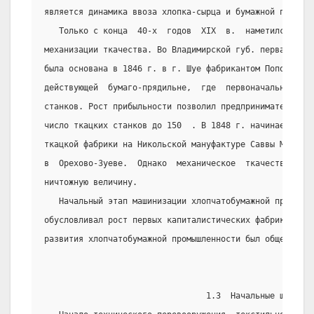
является динамика ввоза хлопка-сырца и бумажной пряжи и
   Только с конца  40-х  годов  XIX  в.  наметился  нез
механизации ткачества. Во Владимирской губ. первая ткац
была основана в 1846 г. в г. Шуе фабрикантом Поповым ка
действующей  бумаго-прядильне,  где  первоначально   бы
станков. Рост прибыльности позволил предпринимателю чер
число ткацких станков до 150  . В 1848 г. начинается по
ткацкой фабрики на Никольской мануфактуре Саввы Морозов
в  Орехово-Зуеве.  Однако  механическое  ткачество  в  
ничтожную величину.
   Начальный этап машинизации хлопчатобумажной промышле
обусловливал рост первых капиталистических фабрик.  Про
развития хлопчатобумажной промышленности был общеевропе
                                 1.3  Начальные шаги ма