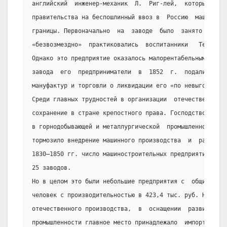
английский  инженер-механик  Л.  Риг-лей,  который  пол
правительства на беспошлинный ввоз в  Россию  машинного
границы. Первоначально  на  заводе  было  занято  115  
«безвозмездно»  практиковались  воспитанники   Технолог
Однако это предприятие оказалось малорентабельным. Посл
завода  его  предприниматели  в  1852  г.  подали  прош
мануфактур и торговли о ликвидации его «по невыгодности
Среди главных трудностей в организации  отечественного 
сохранение в стране крепостного права. Господство прину
в горнодобывающей и металлургической  промышленности  в
тормозило внедрение машинного производства  и  развитие
1830—1850 гг. число машиностроительных предприятий в Ро
25 заводов.
Но в целом это были небольшие предприятия с  общим  чис
человек с производительностью в 423,4 тыс. руб. Несмотр
отечественного производства,  в  оснащении  развивающей
промышленности главное место принадлежало  импорту  маш