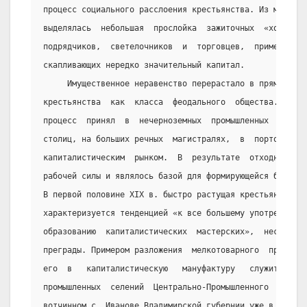
процесс социального расслоения крестьянства. Из массы о
выделялась  небольшая  прослойка  зажиточных  «хозяев» 
подрядчиков,  светелочников  и  торговцев,  применявших
скапливающих нередко значительный капитал.
     Имущественное неравенство перерастало в прямое ра
крестьянства  как  класса  феодального  общества.  Инте
процесс  принял  в  нечерноземных  промышленных  губерн
столиц, на больших речных  магистралях,  в  портовых  г
капиталистическим  рынком.  В  результате  отходничеств
рабочей силы и являлось базой для формирующейся буржуаз
В первой половине XIX в. быстро растущая крестьянская п
характеризуется тенденцией «к все большему употреблению
образованию  капиталистических  мастерских»,  несмотря 
преграды. Примером разложения  мелкотоварного  производ
его  в   капиталистическую   мануфактуру   служит   ист
промышленных  селений  Центрально-Промышленного  района
вотчинном с. Иванове Владимирской губернии уже в конце 