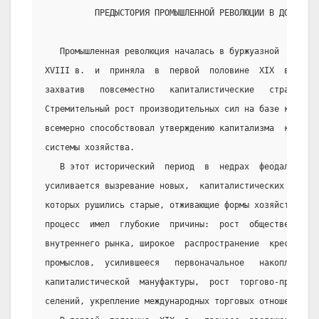
          ПРЕДЫСТОРИЯ ПРОМЫШЛЕННОЙ РЕВОЛЮЦИИ В ДОРЕФОРМ
   Промышленная революция началась в буржуазной  Англии
XVIII в.  и  приняла  в  первой  половине  XIX  в.  все
захватив   повсеместно   капиталистические   страны   Е
Стремительный рост производительных сил на базе крупной
всемерно способствовал утверждению капитализма  как  го
системы хозяйства.
   В этот исторический  период  в  недрах  феодально-кр
усиливается вызревание новых,  капиталистических  отнош
которых рушились старые, отживающие формы хозяйства.  '
процесс  имел  глубокие  причины:  рост  общественного 
внутреннего рынка, широкое  распространение  крестьянск
промыслов,  усилившееся   первоначальное   накопление  
капиталистической  мануфактуры,  рост  торгово-промыш- 
селений, укрепление международных торговых отношений.