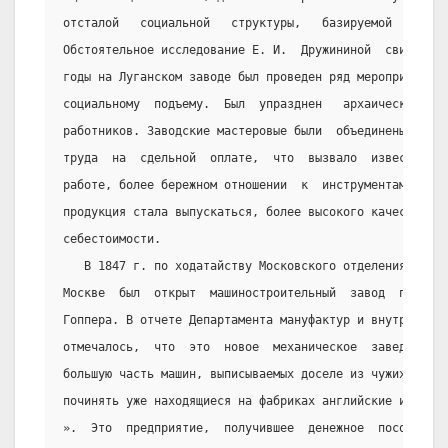
отсталой   социальной   структуры,   базируемой   на   
Обстоятельное исследование Е. И.  Дружининой  свидетель
годы на Луганском заводе был проведен ряд мероприятий п
социальному  подъему.  Был  упразднен   архаический   и
работников. Заводские мастеровые были  объединены  в  а
труда  на  сдельной  оплате,  что  вызвало  известную  
работе, более бережном отношении  к  инструментам.  В  
продукция стала выпускаться, более высокого качества  п
себестоимости.
   В 1847 г. по ходатайству Московского отделения  Ману
Москве  был  открыт  машиностроительный  завод  предпри
Гоппера. В отчете Департамента мануфактур и внутренней 
отмечалось,  что  это  новое  механическое  заведение  
большую часть машин, выписываемых доселе из чужих  крае
починять уже находящиеся на фабриках английские и други
».  Это  предприятие,  получившее  денежное  пособие  о