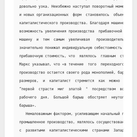
довольно узка. Неизбежно наступал поворотный момент, ко
и новых организационных  форм  становилось  объективной
капиталистического производства. Благодаря машине  созд
возможность увеличения производства  прибавочной  стоим
машину  и  тем  самым  увеличивая   производительность 
значительно понижал индивидуальную себестоимость товара
прибавочную стоимость, что  являлось  главным  стимулом
Маркс указывал, что «в течение  того  переходного  пери
производство остается своего рода монополией, барыши до
размеров,  и  капиталист  стремится  как  можно  основа
“первой  страсти  миг  златой  "  посредством  возможно
рабочего  дня.  Большой  барыш  обостряет  неутолимую  
барыша».
   Немаловажным фактором, усиливающим начальный процес
промышленное производство, являлось сосуществование Рос
с  развитыми  капиталистическими  странами  Запада,  гд