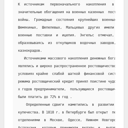
К  источникам   первоначального   накопления   в   Росс
значительные обогащения на военных казенных  поставках,
войны.  Громадные  состояния  крупнейших  военных   пос
Шемякиных,  Шепелевых,  Мальцевых  других  имели  своим
военные  поставки  и  ицепия.  Энгельс  отмечал,   что 
образовываясь  из  откупщиков  водочных  заводов,  воен
казнокрадов.
   Источниками массового накопления денежных богатств в
являлись и широко распространенное ростовщичество и  сп
условиях крайне  слабой  шаткой  финансовой  системы  в
режима ростовщический кредит принял поистине чудовищные
х годов предприниматели,  пользующиеся  ростовщическим 
были платить до 72% в год .
    Определенные сдвиги  наметились  в  развитии  креди
купечества. В 1818 г. в Петербурге был открыт  первый  
отделениями  в  Москве,  Одессе,  Нижнем  Новгороде,  Р
Астрахани,  которые  принимали  вклады  и   выдавали   