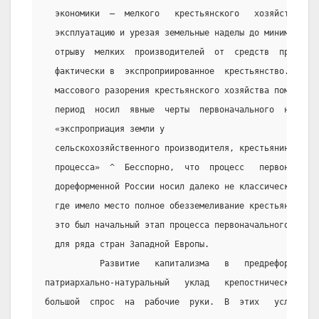
  экономики  —  мелкого   крестьянского   хозяйства.  
  эксплуатацию и урезая земельные наделы до минимума, 
  отрыву  мелких  производителей  от  средств  произво
  фактически в  экспроприированное  крестьянство.  В  
  массового разорения крестьянского хозяйства помещика
  период  носил  явные  черты  первоначального  накопл
  «экспроприация земли у
  сельскохозяйственного производителя, крестьянина, со
  процесса»  ^  Бесспорно,  что  процесс   первоначаль
  дореформенной России носил далеко не классическую фо
  где имело место полное обезземеливание крестьянства.
  это был начальный этап процесса первоначального  нак
  для ряда стран Западной Европы.
           Развитие   капитализма   в   предреформенной
патриархально-натуральный   уклад   крепостнической   д
большой  спрос  на  рабочие  руки.  В  этих   условиях 