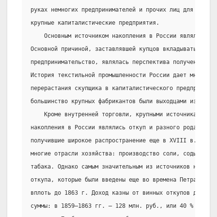
руках немногих предпринимателей и прочих лиц для послед
крупные капиталистические предприятия.
    Основным источником накопления в России являлась вн
Основной причиной, заставлявшей купцов вкладывать капит
предпринимательство, являлась перспектива получения огр
История текстильной промышленности России дает множеств
перерастания скупщика в капиталистического предпринимат
большинство крупных фабрикантов были выходцами из крепо
    Кроме внутренней торговли, крупными источниками пер
накопления в России являлись откуп и разного рода моноп
получившие широкое распространение еще в XVIII в. Откуп
многие отрасли хозяйства: производство соли, соды, пота
табака. Однако самым значительным из источников накопле
откупа, которые были введены еще во времена Петра 1 и п
вплоть до 1863 г. Доход казны от винных откупов достига
суммы: в 1859—1863 гг. — 128 млн. руб., или 40 % всех г