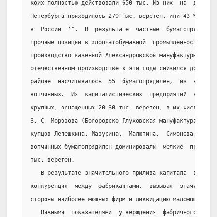
коих полностью действовали 650 тыс. Из них  на  долю  в
Петербурга приходилось 279 тыс. веретен, или 43 % от чи
в  России  '^.  В  результате  частные  бумагопрядильны
прочные позиции в хлопчатобумажной  промышленности,  ос
производство казенной Александровской мануфактуры, удел
отечественном производстве в эти годы снизился до 3 % п
районе  насчитывалось  55  бумагопрядилен,  из  них  35
вотчинных.  Из  капиталистических  предприятий  выделял
крупных, оснащенных 20—30 тыс. веретен, в их число  вхо
3. С. Морозова (Богородско-Глуховская мануфактура,  осн
купцов Лепешкина, Мазурина,  Малютина,  Симонова,  Хлуд
вотчинных бумагопрядилен доминировали  мелкие  предприя
тыс. веретен.
   В результате значительного прилива капитала  в  бума
конкуренция  между  фабрикантами,  вызывая  значительно
стороны наиболее мощных фирм и ликвидацию маломощных пр
   Важными  показателями  утверждения  фабричного  бума