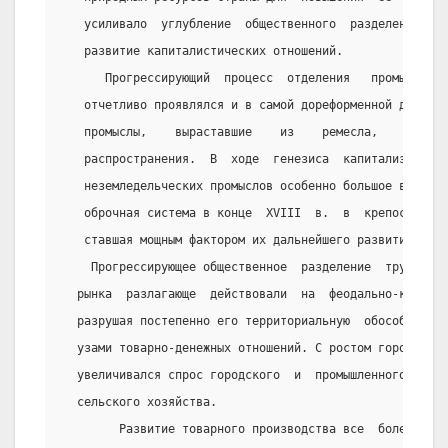
   усиливало  углубление  общественного  разделения   т
   развитие капиталистических отношений.
      Прогрессирующий  процесс  отделения   промышленно
   отчетливо проявлялся и в самой дореформенной деревне
   промыслы,    выраставшие    из    ремесла,    достиг
   распространения.  В  ходе  генезиса  капитализма  на
   неземледельческих промыслов особенно большое воздейс
   оброчная система в конце  XVIII  в.  в  крепостной  
   ставшая мощным фактором их дальнейшего развития.
    Прогрессирующее общественное  разделение  труда,  
  рынка  разлагающе  действовали  на  феодально-крепос
  разрушая постепенно его территориальную  обособленно
  узами товарно-денежных отношений. С ростом городов и
  увеличивался спрос городского  и  промышленного  нас
  сельского хозяйства.
        Развитие товарного производства все  более  втя