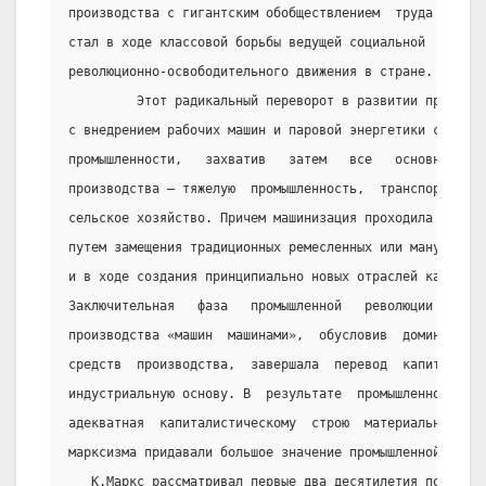
производства с гигантским обобществлением  труда  рабоч
стал в ходе классовой борьбы ведущей социальной  силой 
революционно-освободительного движения в стране.
         Этот радикальный переворот в развитии производ
с внедрением рабочих машин и паровой энергетики сначала
промышленности,   захватив   затем   все   основные   с
производства — тяжелую  промышленность,  транспорт  и  
сельское хозяйство. Причем машинизация проходила  в  ра
путем замещения традиционных ремесленных или мануфактур
и в ходе создания принципиально новых отраслей капитали
Заключительная   фаза   промышленной   революции   —   
производства «машин  машинами»,  обусловив  доминирующи
средств  производства,  завершала  перевод  капиталисти
индустриальную основу. В  результате  промышленной  рев
адекватная  капиталистическому  строю  материально-техн
марксизма придавали большое значение промышленной револ
   К.Маркс рассматривал первые два десятилетия после па