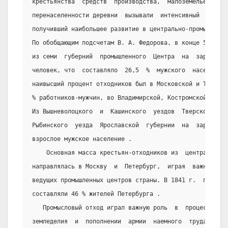
крестьянства  средств  производства,  малоземелье   и  
перенаселенности деревни  вызывали  интенсивный  рост  
получивший наибольшее развитие в центрально-промышленны
По обобщающим подсчетам В. А. Федорова, в конце 50-х го
из семи  губерний  промышленного  Центра  на  заработки
человек, что  составляло  26,5  %  мужского  населения 
наивысший процент отходников был в Московской и Тверско
% работников-мужчин, во Владимирской, Костромской и Яро
Из Вышневолоцкого  и  Кашинского  уездов  Тверской  губ
Рыбинского  уезда  Ярославской  губернии  на  заработки
взрослое мужское население .
    Основная масса крестьян-отходников из  центрально-п
направлялась в Москву  и  Петербург,  играя  важную  ро
ведущих промышленных центров страны. В 1841 г.  пришлые
составляли 46 % жителей Петербурга .
   Промысловый отход играл важную роль  в  процессе  от
земледелия  и  пополнении  армии  наемного  труда.  Отх