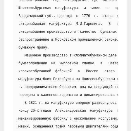
распространение  под  Петербургом,  где  имелась  значи
Шлиссельбургская  мануфактура,  а  также   в   промышле
Владимирской губ., где еще  с  1776  г.  стала  действо
ситценабивная  мануфактура  М.И.Гарелина.   В   первой 
ситценабивное производство и ткачество  бумажных  издел
распространение в Московском промышленном районе, вызва
бумажную пряжу.
   Машинное производство в хлопчатобумажном деле  вперв
бумагопрядении  на  импортном  хлопке   в   Петербургск
хлопчатобумажной  фабрикой   в   России   стала   Алекс
мануфактура близ Петербурга на Шлиссельбургском тракте.
г. предпринимателем Осовским, она на следующий год  пос
передана в казенное ведомство и финансировалась «сохран
   В 1821 г. на мануфактуре впервые развернулось  машин
концу 20-х годов  Александровская  мануфактура  предста
механизированную фабрику с несколькими корпусами. Здесь
машин, оснащенная тремя паровыми двигателями общей  мощ