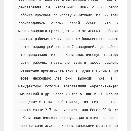
действовали  226  набоечных  «изб»  с  633  работниками
набойка красками по холсту и миткалю. Из них только  в 
производилась   силами   своей   семьи,   что   характе
мелкотоварного производства. В остальных  набоечных  ма
наемная рабочая сила, при этом большинство нанимало 1 —
в этот период действовали 7 заведений, где работало до 
что превращало  их  в  капиталистическую  мастерскую.  
части  рабочих  позволяло  ввести  здесь  рациональное 
повышающее производительность труда и прибыль предприни
через  несколько  лет  они   выросли   уже   в   крупны
мануфактуры, которые  возглавляли  «крестьяне-фабрикант
Ямановский и др. Через 20 лет в 1808 г. в  Иванове  нас
заведение с 3 тыс. работников,  из  них  на  13  крупны
занято свыше 2,7 тыс. человек, или более 90 % всех наем
  Капиталистическая эксплуатация в этих  ранних  крест
нередко сочеталась с крепостническими формами закабален