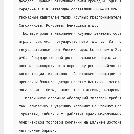
доходов. Прибыли откупщиков были громадны: одни только 
середине XIX в. ежегодно составляли 600—780 млн. руб. О
громадным капиталам таких крупных предпринимателей, как
Сапожниковы, Кокоревы, Бенардаки и др.
  Большую роль в накоплении крупных денежных состояний 
играла  система  государственного  долга.  За  период  
государственный долг России вырос более чем в 2,7 раза,
руб.  Государственный долг в основном возрастал за  сче
военных расходов, но в форме внутренних займов оседал в
концентрации  капиталов.  Банковские  операции  с  госу
приносили большие доходы горстке банкиров, основателей 
финансовых ^ фирм, таких, как Штиглицы, Лазаревы и др.
   Источником огромных обогащений являлась грабительска
так называемых внутренних колониях на ^раинах России, т
Туркестан, Сибирь и т. действия здесь монопольных предп
Американской торговой компании на Дальнем Востоке  прин
миллионные барыши.