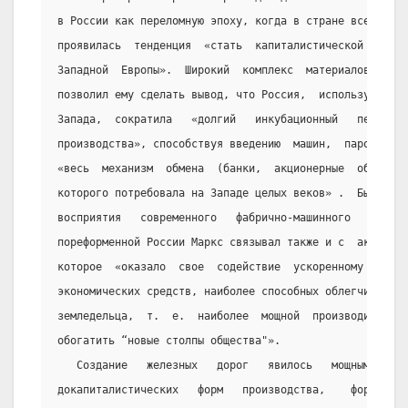
в России как переломную эпоху, когда в стране все более
проявилась  тенденция  «стать  капиталистической  нацие
Западной  Европы».  Широкий  комплекс  материалов,   ис
позволил ему сделать вывод, что Россия,  используя  опы
Запада,  сократила   «долгий   инкубационный   период  
производства», способствуя введению  машин,  пароходов,
«весь  механизм  обмена  (банки,  акционерные  общества
которого потребовала на Западе целых веков» .  Быстрое 
восприятия   современного   фабрично-машинного    произ
пореформенной России Маркс связывал также и с  активной
которое  «оказало  свое  содействие  ускоренному  разви
экономических средств, наиболее способных облегчить и у
земледельца,  т.  е.  наиболее  мощной  производительно
обогатить “новые столпы общества"».
   Создание   железных   дорог   явилось   мощным   тол
докапиталистических   форм   производства,    форсирова