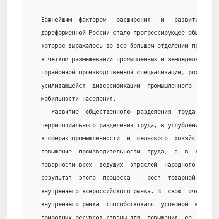
   Важнейшим  фактором   расширения   и   развития   вн
   дореформенной России стало прогрессирующее обществен
   которое выражалось во все большем отделении промышле
   в четком размежевании промышленных и земледельческих
   порайонной производственной специализации, росте про
   усиливающейся  диверсификации  промышленного  произв
   мобильности населения.
      Развитие  общественного  разделения  труда  ярко 
   территориального разделения труда, в углублении межр
   в сферах промышленности  и  сельского  хозяйства,  ч
   повышение  производительности  труда,  а  в  конечно
   товарности всех  ведущих  отраслей  народного  хозяй
   результат  этого  процесса  —  рост  товарной  массы
   внутреннего всероссийского рынка. В  свою  очередь, 
   внутреннего рынка  способствовало  успешной  мобилиз
   природных ресурсов страны для  повышения  ее  эконом