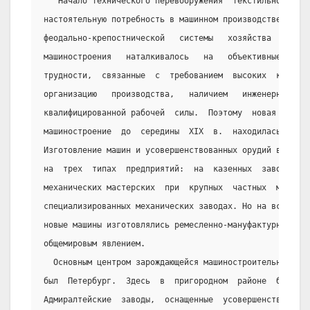
   Начало технического перевооружения  текстильной  про
настоятельную потребность в машинном производстве. Но  
феодально-крепостнической   системы   хозяйства   созда
машиностроения   наталкивалось   на   объективные,   сл
трудности,  связанные  с  требованием  высоких  капитал
организацию   производства,   наличием   инженерно-техн
квалифицированной рабочей  силы.  Поэтому  новая  отрас
машиностроение  до  середины  XIX  в.  находилась  в  з
Изготовление машин и усовершенствованных орудий в этот 
на  трех  типах  предприятий:  на  казенных  заводах   
механических мастерских  при  крупных  частных  мануфак
специализированных механических заводах. Но на всех эти
новые машины изготовлялись ремесленно-мануфактурными ме
общемировым явлением.
  Основным центром зарождающейся машиностроительной пр
был  Петербург.  Здесь  в  пригородном  районе  были  р
Адмиралтейские  заводы,  оснащенные  усовершенствованны