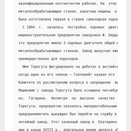
квалифицированным контингентом рабочих. На  этих  завод
металлообрабатывающие станки, канатные машины  и  паров
была изготовлена первая в стране самоходная паровая зем
  С 1804  г.  началась  постройка  паровых  двигателей
машиностроительном предприятии заводчика Ф. Берда в Пет
это предприятие имело 3 паровых двигателя общей мощност
металлообрабатывающих станков. Завод выпускал ежегодно 
преимущественно для пароходов.
  Имя Торогута фигурировало на дебатах в английском па
когда один из его членов — Галловейт назвал его  «искус
Комитете по рассмотрению вопроса о запрещении  вывоза  
Машинами с завода Торогута была оснащена писчебумажная 
кн.  Гагарина.  Несмотря  на  высокое  качество  машинн
Торогута, предприятие оказалось малорентабельным  и  бы
предприниматель вынужден был перейти на службу в  Луган
литейный завод. Этот казенный завод в  Екатерино-славск
еще в конце XVIII в., длительное время являлся убыточны