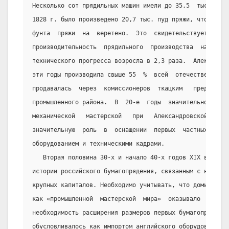
Несколько сот прядильных машин имели до 35,5  тыс.  вер
1828 г. было произведено 20,7 тыс. пуд пряжи, что соста
фунта  пряжи  на  веретено.  Это  свидетельствует,  что
производительность  прядильного  производства  на  этой
технического прогресса возросла в 2,3 раза.  Александро
эти годы производила свыше 55  %  всей  отечественной  
продавалась  через  комиссионеров  ткацким   предприним
промышленного района.  В  20-е  годы  значительно  расш
механической   мастерской   при   Александровской   ман
значительную  роль  в  оснащении  первых  частных  бума
оборудованием и техническими кадрами.
   Вторая половина 30-х и начало 40-х годов XIX в. были
истории российского бумагопрядения, связанным с началом
крупных капиталов. Необходимо учитывать, что доминирующ
как «промышленной  мастерской  мира»  оказывало  постоя
необходимость расширения размеров первых бумагопрядильн
обусловливалось как импортом английского оборудования, 