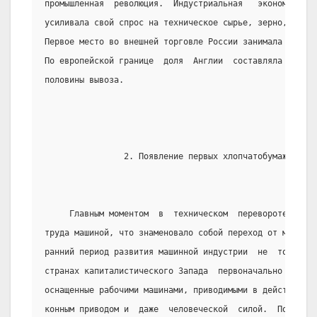
промышленная  революция.  Индустриальная   экономика   
усиливала свой спрос на техническое сырье, зерно, экспо
Первое место во внешней торговле России занимала  капит
По европейской границе  доля  Англии  составляла  около
половины вывоза.
                2. Появление первых хлопчатобумажных фа
     Главным моментом  в  техническом  перевороте  явля
труда машиной, что знаменовало собой переход от мануфа
ранний период развития машинной индустрии  не  только 
странах капиталистического Запада  первоначально  встр
оснащенные рабочими машинами, приводимыми в действие в
конным приводом и  даже  человеческой  силой.  Подобно