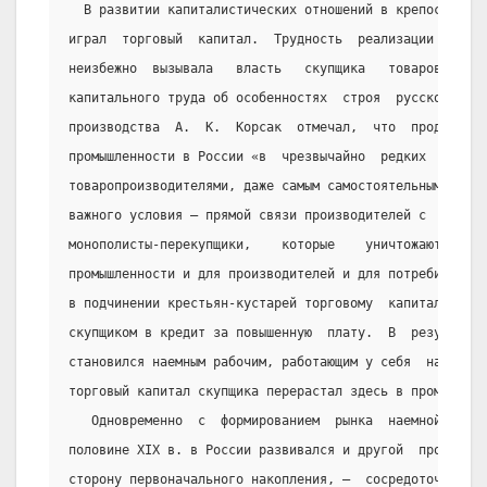
  В развитии капиталистических отношений в крепостной 
играл  торговый  капитал.  Трудность  реализации  своих
неизбежно  вызывала   власть   скупщика   товаров.   До
капитального труда об особенностях  строя  русского  де
производства  А.  К.  Корсак  отмечал,  что  продукция 
промышленности в России «в  чрезвычайно  редких  случая
товаропроизводителями, даже самым самостоятельным из  н
важного условия — прямой связи производителей с  рынком
монополисты-перекупщики,    которые    уничтожают    вы
промышленности и для производителей и для потребителей»
в подчинении крестьян-кустарей торговому  капиталу  явл
скупщиком в кредит за повышенную  плату.  В  результате
становился наемным рабочим, работающим у себя  на  дому
торговый капитал скупщика перерастал здесь в промышленн
   Одновременно  с  формированием  рынка  наемной  раб
половине XIX в. в России развивался и другой  процесс, 
сторону первоначального накопления, —  сосредоточение  