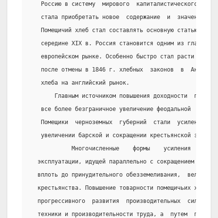
   Россию в систему  мирового  капиталистического  рынк
   стала приобретать новое  содержание  и  значение  дл
   Помещичий хлеб стал составлять основную статью  росс
   середине XIX в. Россия становится одним из главных п
   европейском рынке. Особенно быстро стал расти хлебны
   после отмены в 1846 г. хлебных  законов  в  Англии, 
   хлеба на английский рынок.
       Главным источником повышения доходности  помещич
   все более безграничное увеличение феодальной  эксплу
   Помещики  черноземных  губерний  стали  усиленно  ра
   увеличении барской и сокращении крестьянской запашки
            Многочисленные    формы    усиления    феод
  эксплуатации, идущей параллельно с сокращением земел
  вплоть до принудительного обезземеливания,  вели  к 
  крестьянства. Повышение товарности помещичьих хозяйс
  прогрессивного  развития  производительных  сил,  не
  техники и производительности труда, а  путем  подрыв