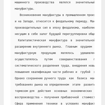
машинного   производства   являлся   значительный   рос
мануфактуры.
   Возникновение мануфактуры в промышленном производст
и на Западе, относится к феодальному периоду. Мануфакту
производительных сил в эпоху феодализма, наиболее  прог
несущим в себе залог будущей перегруппировки общественн
  Капиталистическая  мануфактура  в  значительной  сте
расширению внутреннего рынка.  Главным  орудием  для  з
мануфактурную   продукцию   являлось    удешевление    
осуществлялось    путем    совершенствования    произво
систематического разделения труда, внедрения новых  инс
повышения квалификации части рабочих и  грубой  эксплуа
Однако сохранение ручного труда  как  базиса  мануфакту
требованиях рынка на определенном  этапе  развития  кап
тормозом для  действия  основных  экономических  законо
воспроизводства — получения прибавочной  стоимости  и  
Сфера  применения  техники  в  условиях  мануфактурного