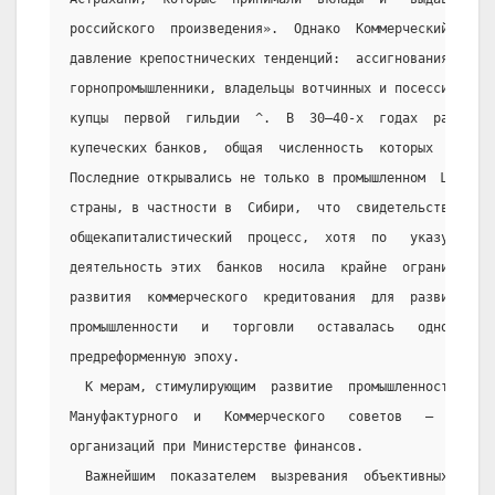
российского  произведения».  Однако  Коммерческий  банк
давление крепостнических тенденций:  ассигнования  полу
горнопромышленники, владельцы вотчинных и посессионных 
купцы  первой  гильдии  ^.  В  30—40-х  годах  расширил
купеческих банков,  общая  численность  которых  к  185
Последние открывались не только в промышленном  Центре,
страны, в частности в  Сибири,  что  свидетельствовало 
общекапиталистический  процесс,  хотя  по   указу   цар
деятельность этих  банков  носила  крайне  ограниченный
развития  коммерческого  кредитования  для  развивающей
промышленности   и   торговли   оставалась   одной   из
предреформенную эпоху.
  К мерам, стимулирующим  развитие  промышленности,  о
Мануфактурного  и   Коммерческого   советов   —   совещ
организаций при Министерстве финансов.
  Важнейшим  показателем  вызревания  объективных  усл