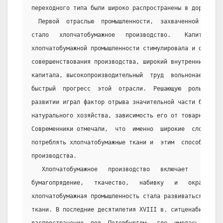
переходного типа были широко распространены в дореформе
  Первой  отраслью  промышленности,  захваченной  техн
стало   хлопчатобумажное   производство.    Капиталисти
хлопчатобумажной промышленности стимулировала и обуслов
совершенствования производства, широкий внутренний рыно
капитала, высокопроизводительный  труд  вольнонаемных  
быстрый  прогресс  этой  отрасли.  Решающую  роль  в  э
развитии играл фактор отрыва значительной части беднейш
натурального хозяйства, зависимость его от товарного пр
Современники отмечали,  что  именно  широкие  слои  «на
потреблять хлопчатобумажные ткани и  этим  способствова
производства.
   Хлопчатобумажное   производство   включает    три   
бумагопрядение,   ткачество,   набивку   и   окраску   
хлопчатобумажная промышленность стала развиваться  перв
ткани. В последние десятилетия XVIII в. ситценабивное п