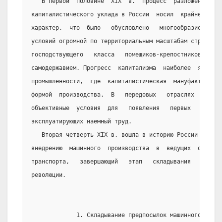
   В первой  половине  XIX  в.  процесс  разложения  фе
капиталистического уклада в России  носил  крайне  остр
характер,  что  было   обусловлено   многообразием   со
условий огромной по территориальным масштабам страны и 
господствующего   класса   помещиков-крепостников   во 
самодержавием. Прогресс  капитализма  наиболее  ярко  п
промышленности,  где  капиталистическая  мануфактура   
формой  производства.  В   передовых   отраслях   промы
объективные  условия  для   появления   первых   капита
эксплуатирующих наемный труд.
   Вторая четверть XIX в. вошла в историю России  как  
внедрению  машинного  производства  в  ведущих  отрасля
транспорта,   завершающий   этап   складывания   предпо
революции.
             1. Складывание предпосылок машинного произ