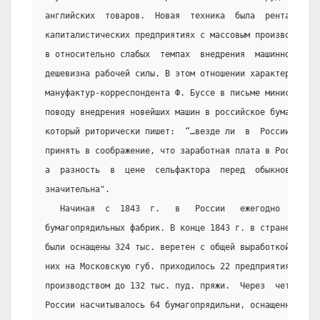
английских  товаров.  Новая  техника  была  рентабельна
капиталистических предприятиях с массовым производством
в относительно слабых  темпах  внедрения  машинного  пр
дешевизна рабочей силы. В этом отношении характерно  за
мануфактур-корреспондента Ф. Буссе в письме министру фи
поводу внедрения новейших машин в российское бумагопряд
который риторически пишет:  “…везде ли  в  России  годн
принять в соображение, что заработная плата в России во
а  разность  в  цене  сельфактора  перед  обыкновенными
значительна".
   Начиная  с  1843  г.   в   России   ежегодно   возни
бумагопрядильных фабрик. В конце 1843 г. в стране их на
были оснащены 324 тыс. веретен с общей выработкой 325 т
них на Московскую губ. приходилось 22 предприятия  со  
производством до 132 тыс. пуд. пряжи.  Через  четыре  г
России насчитывалось 64 бумагопрядильни, оснащенных 765