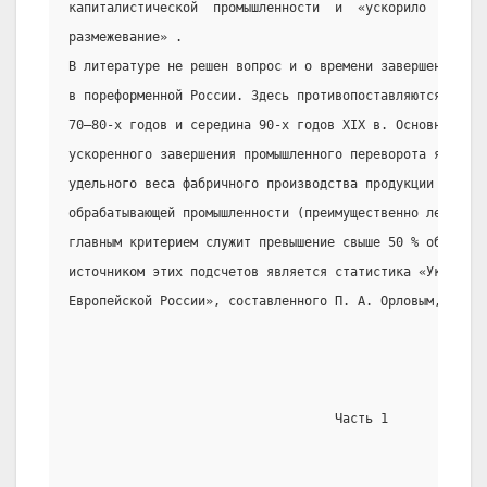
капиталистической  промышленности  и  «ускорило  социал
размежевание» .
В литературе не решен вопрос и о времени завершения про
в пореформенной России. Здесь противопоставляются обычн
70—80-х годов и середина 90-х годов XIX в. Основным арг
ускоренного завершения промышленного переворота являетс
удельного веса фабричного производства продукции шести 
обрабатывающей промышленности (преимущественно легкой и
главным критерием служит превышение свыше 50 % общего е
источником этих подсчетов является статистика «Указател
Европейской России», составленного П. А. Орловым, за 18
                                   Часть 1