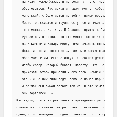
   написал письмо Хазару и попросил у  того  часть  его
   обосноваться. Рус искал и нашел  место  себе.  Остро
   маленький, с болотистой почвой и гнилым воздухом; та
   Место то лесистое и труднодоступное и никогда ни оди
   того места... <...> ...И Славянин пришел к Русу, что
   Рус же ему ответил, что это место тесное (для нас дв
   дали Кимари и Хазар. Между ними началась ссора  и  с
   бежал и достиг того места, где ныне земля славян. За
   обоснуюсь и им легко отомщу». (Славяне) делают  жили
   чтобы холод, который бывает  наверху,  их  не  доста
   приказал, чтобы принесли много дров, камней и угля, 
   огонь и на них лили воду, пока не пошел пар и под зе
   И сейчас они зимой делают так же. И эта земля обильн
   они торговлей...»
Как видим, при всех различиях в приведенных рассказах р
отличаются от славян  территорией  проживания  и  окруж
одеждой  и  жилищами,  родом   занятий   и   вооружение