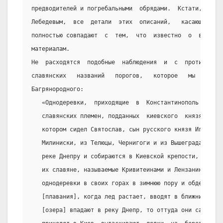
предводителей и погребальными  обрядами.  Кстати,  как 
Лебедевым,  все  детали  этих  описаний,   касающиеся  
полностью совпадают  с  тем,  что  известно  о  варягах
материалам.
Не  расходятся  подобные  наблюдения  и  с  противопост
славянских   названий   порогов,   которое   мы   наход
Багрянородного:
   «Однодеревки,  приходящие  в  Константинополь  из  в
   славянских племен, подданных  киевского  князя],  ид
   котором сидел Святослав, сын русского князя Игоря, а
   Милиниски, из Телюцы, Чернигоги и из Вышеграда.  Все
   реке Днепру и собираются в Киевской крепости, называ
   их славяне, называемые Кривитеинами и Лензанинами, и
   однодеревки в своих горах в зимнюю пору и обделав их
   [плавания], когда лед растает, вводят в ближние озер
   [озера] впадают в реку Днепр, то оттуда они сами и в