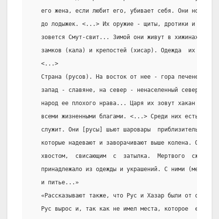
   его жена, если любит его, убивает себя. Они носят вы
   до лодыжек. <...> Их оружие - щиты, дротики и колья.
   зовется Смут-свит... Зимой они живут в хижинах и зем
   замков (кала) и крепостей (хисар). Одежда  их  больш
   <...>
   Страна (русов). На восток от нее - гора печенегов, н
   запад - славяне, на север - ненаселенный север.  Это
   народ ее плохого нрава... Царя их зовут хакан русов.
   всеми жизненными благами. <...> Среди них есть групп
   служит. Они [русы] шьют шаровары  приблизительно  из
   которые надевают и заворачивают выше колена. Они шью
   хвостом,  свисающим  с  затылка.  Мертвого  сжигают 
   принадлежало из одежды и украшений. С ними (мертвыми
   и питье...»
   «Рассказывают также, что Рус и Хазар были от одной м
   Рус вырос и, так как не имел места, которое  ему  пр