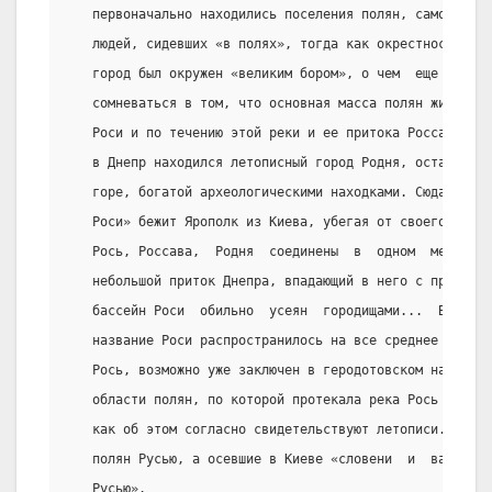
   первоначально находились поселения полян, самое  имя
   людей, сидевших «в полях», тогда как окрестности Кие
   город был окружен «великим бором», о чем  еще  помни
   сомневаться в том, что основная масса полян жила к ю
   Роси и по течению этой реки и ее притока Россавы. Зд
   в Днепр находился летописный город Родня, остатки ко
   горе, богатой археологическими находками. Сюда в  гр
   Роси» бежит Ярополк из Киева, убегая от своего брата
   Рось, Россава,  Родня  соединены  в  одном  месте.  
   небольшой приток Днепра, впадающий в него с правой с
   бассейн Роси  обильно  усеян  городищами...  Быть  м
   название Роси распространилось на все среднее течени
   Рось, возможно уже заключен в геродотовском названии
   области полян, по которой протекала река Рось находи
   как об этом согласно свидетельствуют летописи. Не ва
   полян Русью, а осевшие в Киеве «словени  и  варязи  
   Русью».