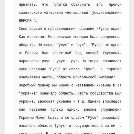
признать,  что  попытки  объяснить   его   происхождени
славянского материала «не выглядят убедительными».
ВЕРСИЯ 4.
Свою версию о происхождении названия «Русь» выдвинули Н
Как известно, Монгольская империя была разделена на так
области. Но слова "улус" и "рус", "Русь" не одного ли к
в  России  был  известный  род  князей  Урусовых.  Нали
параллель: улус - урус - рус. Но тогда  возникает  вопр
само название "Русь" от слова  "рус",  в  тюркском  про
означавшем часть, область Монгольской империи?
Подобный пример мы имеем с названием Украины В старом  
"украина" означало область, часть государства Было  мно
украина, заокская украина и т д. Однако впоследствии эт
как  название  только  одной,  вполне  определенной  об
Украины Может быть, и со словом "Русь" произошло то же 
означало область (улус) в государстве, а затем  стало  
государства  В  этом  случае  слова   "русский   челове