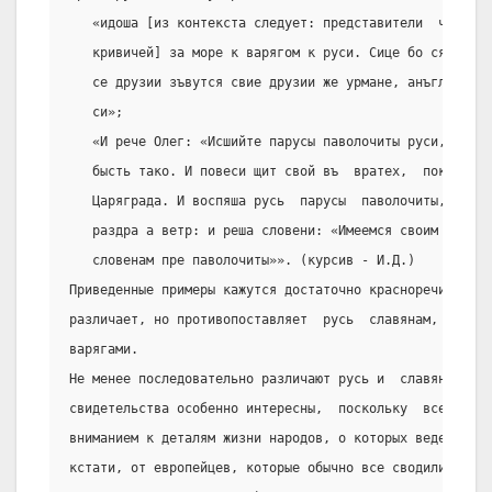
   «идоша [из контекста следует: представители  чюди,  
   кривичей] за море к варягом к руси. Сице бо ся зваху
   се друзии зъвутся свие друзии же урмане, анъгляне, д
   си»;
   «И рече Олег: «Исшийте парусы паволочиты руси, а сло
   бысть тако. И повеси щит свой въ  вратех,  показуа  
   Царяграда. И воспяша русь  парусы  паволочиты,  а  с
   раздра а ветр: и реша словени: «Имеемся своим  толст
   словенам пре паволочиты»». (курсив - И.Д.)
Приведенные примеры кажутся достаточно красноречивыми. 
различает, но противопоставляет  русь  славянам,  прямо
варягами.
Не менее последовательно различают русь и  славян  араб
свидетельства особенно интересны,  поскольку  всегда  о
вниманием к деталям жизни народов, о которых ведется  р
кстати, от европейцев, которые обычно все сводили  к  т