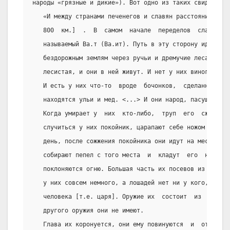
народы «грязные и дикие»). Вот одно из таких свидетельс
   «И между странами печенегов и славян расстояние в 10
   800  км.]  .  В  самом  начале  переделов  славянски
   называемый Ва.т (Ва.ит). Путь в эту сторону идет по 
   бездорожным землям через ручьи и дремучие леса. Стра
   лесистая, и они в ней живут. И нет у них виноградник
   И есть у них что-то  вроде  бочонков,  сделанных  из
   находятся ульи и мед. <...> И они народ, пасущий сви
   Когда умирает у  них  кто-либо,  труп  его  сжигают.
   случиться у них покойник, царапают себе ножом  руки 
   день, после сожжения покойника они идут на место,  г
   собирают пепел с того места  и  кладут  его  на  хол
   поклоняются огню. Большая часть их посевов из проса.
   у них совсем немного, а лошадей нет ни у кого, кроме
   человека [т.е. царя]. Оружие их  состоит  из  дротик
   другого оружия они не имеют.
   Глава их коронуется, они ему повинуются  и  от  слов