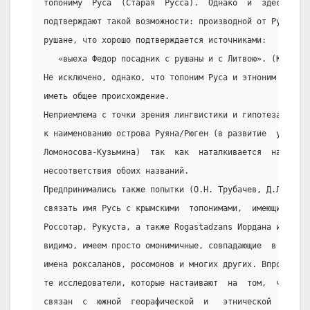
топониму  Руса  (Старая  Русса).  Однако  и  здесь  дан
подтверждают такой возможности: производной от Русы мог
рушане, что хорошо подтверждается источниками:
   «выеха Федор посадник с рушаны и с Литвою». (Курсив 
Не исключено, однако, что топоним Руса и этноним  (этно
иметь общее происхождение.
Неприемлема с точки зрения лингвистики и гипотеза, возв
к наименованию острова Руяна/Рюген (в развитие  уже  уп
Ломоносова-Кузьмина)  так  как  наталкивается  на   сер
несоответствия обоих названий.
Предпринимались также попытки (О.Н. Трубачев, Д.Л.  Тал
связать имя Русь с крымскими  топонимами,  имеющими  го
Россотар, Рукуста, а также Rogastadzans Иордана и др.  
видимо, имеем просто омонимичные, совпадающие  в  произ
имена роксаланов, росомонов и многих других. Впрочем, с
те исследователи, которые настаивают  на  том,  что  «т
связан  с  южной  георафической  и   этнической   номен