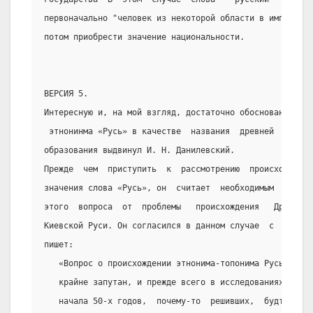
первоначально "человек из некоторой области в империи",
потом приобрести значение национальности.
ВЕРСИЯ 5.
Интересную и, на мой взгляд, достаточно обоснованную ги
 этнонинма «Русь» в качестве  названия  древней  Руси  
образования выдвинул И. Н. Данилевский.
Прежде  чем  приступить  к  рассмотрению  происхождения
значения слова «Русь», он  считает  необходимым  догово
этого  вопроса  от  проблемы   происхождения   Древнеру
Киевской Руси. Он согласился в данном случае  с  Г.А.  
пишет:
   «Вопрос о происхождении этнонима-топонима Русь  в  п
   крайне запутан, и прежде всего в исследованиях  исто
   начала 50-х годов,  почему-то  решивших,  будто  при