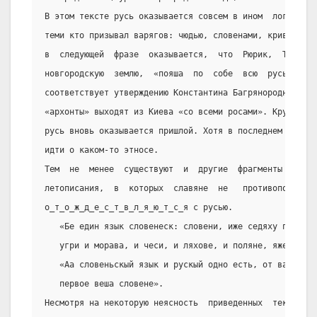
В этом тексте русь оказывается совсем в ином  логическо
теми кто призывал варягов: чюдью, словенами, кривичами 
в  следующей  фразе  оказывается,  что  Рюрик,  Трувор 
новгородскую  землю,  «пояша  по  собе  всю  русь».   Э
соответствует утверждению Константина Багрянородного о 
«архонты» выходят из Киева «со всеми росами». Круг замк
русь вновь оказывается пришлой. Хотя в последнем случае
идти о каком-то этносе.
Тем  не  менее  существуют  и  другие  фрагменты  начал
летописания,  в  которых  славяне  не   противопоставля
о_т_о_ж_д_е_с_т_в_л_я_ю_т_с_я с русью.
   «Бе един язык словенеск: словени, иже седяху по  Дун
   угри и морава, и чеси, и ляхове, и поляне, яже ныне 
   «Аа словеньскый язык и рускый одно есть, от варяг бо
   первое веша словене».
Несмотря на некоторую неясность  приведенных  текстов, 