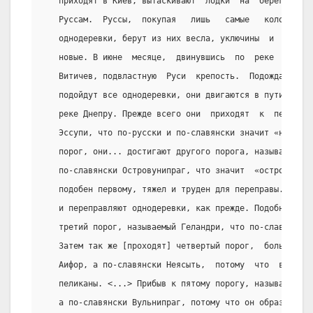
   приходят в Киев, вытаскивают  лодки  на  берег  для 
   Руссам.  Руссы,  покупая   лишь   самые   колоды,   
   однодеревки, берут из них весла, уключины  и  прочие
   новые. В июне  месяце,  двинувшись  по  реке  Днепру
   Витичев, подвластную  Руси  крепость.  Подождав  там
   подойдут все однодеревки, они двигаются в пути и спу
   реке Днепру. Прежде всего они  приходят  к  первому 
   Эссупи, что по-русски и по-славянски значит «не спи»
   порог, они... достигают другого порога, называемого 
   по-славянски Островунипраг, что значит  «остров  пор
   подобен первому, тяжел и труден для переправы. Они о
   и переправляют однодеревки, как прежде. Подобным же 
   третий порог, называемый Геландри, что по-славянски 
   Затем так же [проходят] четвертый порог,  большой,  
   Аифор, а по-славянски Неясыть,  потому  что  в  камн
   пеликаны. <...> Прибыв к пятому порогу, называемому 
   а по-славянски Вульнипраг, потому что он образует бо