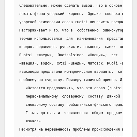
Следовательно, можно сделать вывод, что в основе летопи
лежать финно-угорский  корень.  Однако  сколько-нибудь 
угорской этимологии слова ruotsi лингвисты предложить т
Настораживает и то, что в  собственно  финно-угорской  
термин использовался  для  наименования  представителей
шведов, норвежцев, русских и, наконец,  самих  финнов  
Ruotsi  «шведы»,  Ruotsalsinen  «Швеция»;  эст.  Roots 
«Швеция»; водск. Rotsi «шведы»; литовск. Ruoli «Швеция»
языковеды предлагали компромиссные варианты,  которые, 
проблему по существу. Приведу типичный пример. И.П. Шас
   «Остается предположить, что это слово (ruotsi. - И.Д
   первоначальному  словарному  составу  данной  языков
   словарному составу прибалтийско-финского праязыка, с
   I тыс. до н.э. и  являвшегося  общим  предком  всех 
   языков».
Несмотря на нерешенность проблемы происхождения интерес