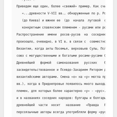
Приведем еще один, более «свежий» пример. Как считает Б
   «...древности V-VII вв., обнаруженные по р. Рось, не
   (до Киева) и южнее ее  (до  начала  луговой  степи),
   конкретным славянским племенем - русами или росами.
Распространение  имени  росов-русов  на  соседнее  антс
произошло, очевидно, в VI в. в связи с  совместной  бор
Византии, когда анты Посемья, верховьев Сулы, Псла, Вор
союз с могущественными и богатыми росами-русами Среднег
Древнейшей   формой   самоназвания   русских    было,  
засвидетельствованное и Псевдо-Захарием Ритором для VI 
византийскими авторами. Смена «о» на «у» могла произойт
вв.), когда в Приднепровье появилось много выходцев из 
племен, для которых более характерно «у» - «рус». Смену
и в названиях соседних народов: булгары и болгары.  «Ру
древнейшей  части  носит   название   «Правда   Роськая
персоязычные авторы всегда употребляли форму «рус», а г