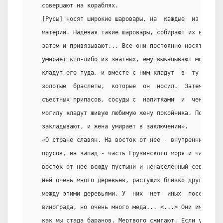
   совершают на кораблях.
   [Русы] носят широкие шаровары, на  каждые  из  котор
   материи. Надевая такие шаровары, собирают их в сборк
   затем и привязывают... Все они постоянно носят мечи.
   умирает кто-либо из знатных, ему выкапывают могилу в
   кладут его туда, и вместе с ним кладут  в  ту  же  м
   золотые  браслеты,  которые  он  носил.  Затем  опус
   съестных припасов, сосуды с  напитками  и  чеканную 
   могилу кладут живую любимую жену покойника. После эт
   закладывают, и жена умирает в заключении».
   «О стране славян. На восток от нее - внутренние булг
   прусов, на запад - часть Грузинского моря и часть Ру
   восток от нее всюду пустыни и ненаселенный север. Эт
   ней очень много деревьев, растущих близко друг  от  
   между этими деревьями. У  них  нет  иных  посевов,  
   винограда, но очень много меда... <...> Они имеют ст
   как мы стада баранов. Мертвого сжигают. Если у них  