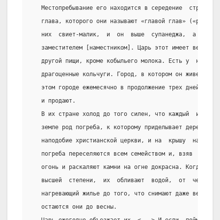
   Местопребывание его находится в середение  страны  с
   глава, которого они называют «главой глав» («ра’ис а
   них  свиет-малик,  и  он  выше  супанеджа,  а   супа
   заместителем [наместником]. Царь этот имеет верховых
   другой пищи, кроме кобыльего молока. Есть у  него  п
   драгоценные кольчуги. Город, в котором он живет, наз
   этом городе ежемесячно в продолжение трех дней прово
   и продают.
   В их стране холод до того силен, что каждый  из  них
   земле род погреба, к которому приделывает деревянную
   наподобие христианской церкви, и на  крышу  накладыв
   погреба переселяются всем семейством и, взяв  дров  
   огонь и раскаляют камни на огне докрасна. Когда же к
   высшей  степени,  их  обливают  водой,  от  чего  ра
   нагревающий жилье до того, что снимают даже верхнюю 
   остаются они до весны.