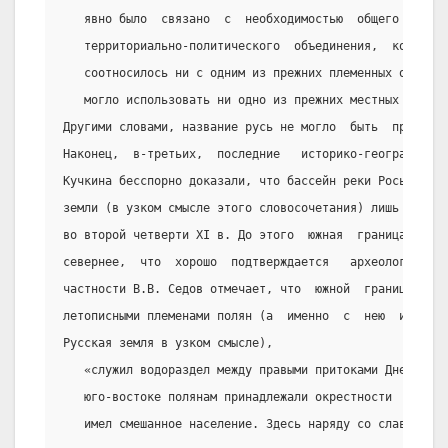
   явно было  связано  с  необходимостью  общего  наим
   территориально-политического  объединения,  которое
   соотносилось ни с одним из прежних племенных объеди
   могло использовать ни одно из прежних местных наимен
Другими словами, название русь не могло  быть  производ
Наконец,  в-третьих,  последние   историко-географическ
Кучкина бесспорно доказали, что бассейн реки Рось  воше
земли (в узком смысле этого словосочетания) лишь при Яр
во второй четверти XI в. До этого  южная  граница  Киев
севернее,  что  хорошо  подтверждается   археологически
частности В.В. Седов отмечает, что  южной  границей  те
летописными племенами полян (а  именно  с  нею  идентиф
Русская земля в узком смысле),
   «служил водораздел между правыми притоками Днепра - 
   юго-востоке полянам принадлежали окрестности  Переяс
   имел смешанное население. Здесь наряду со славянским