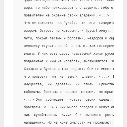
   Царь ежегодно объезжает их. <...> И если  поймает  ц
   вора, то либо приказывает его удушить, либо отдает п
   правителей на окраине своих владений. <...>
   Что же касается  ар-Русийи,  то  она  находится  на 
   озером. Остров, на котором они [русы] живут,  протяж
   пути, покрыт лесами и болотами, нездоров и сыр до то
   человеку ступить ногой на землю, как последняя трясе
   влаги. У них есть царь, называемый хакан русов. Они 
   подъезжают к ним на кораблях, высаживаются, забирают
   Хазаран и Булкар и там продают. Они не имеют пашен, 
   что привозят  им  из  земли  славян.  <...>  И  нету
   имущества,  ни  деревень  ни  пашен.  Единственное  
   соболями, белками и прочими  мехами,  которые  они  
   <...> Они  соблюдают  чистоту  своих  одежд,  их  му
   браслеты. <...> У них много городов и живут они прив
   них  сулеймановы.  <...>  Они  высокого  роста,  ста
   нападениях. Но на коне смелости не проявляют, и все 