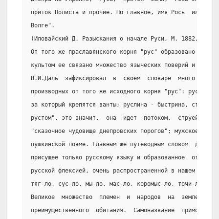
приток Полиста и прочие. Но главное, имя Рось  или  Рас
Волге".
(Иловайский Д. Разыскания о начале Руси, М. 1882, с. 70
От того же праславянского корня "рус" образовано слово 
культом ее связано множество языческих поверий и язычес
В.И.Даль  зафиксировал  в  своем  словаре  много  диале
производных от того же исходного корня "рус": руслень -
за который крепятся ванты; руслина - быстрина, стрежень
рустом", это значит,  она  идет  потоком,  струей;  соб
"сказочное чудовище днепровских порогов"; мужское имя  
пушкинской поэме. Главным же путеводным словом  для  на
присущее только русскому языку и образованное  от  корн
русской флексией, очень распространенной в нашем  языке
тяг-ло, сус-ло, мы-ло, мас-ло, коромыс-ло, точи-ло и та
Великое  множество  племен  и  народов  на  земле  назы
преимущественного  обитания.  Самоназвание  приморских 