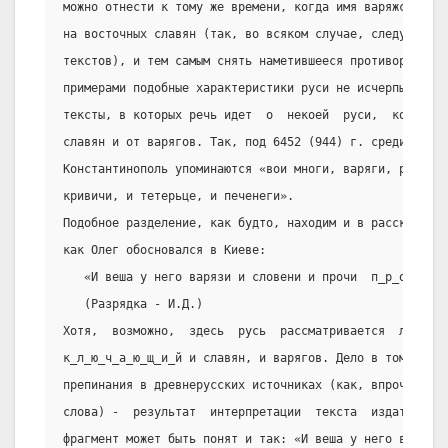
можно отнести к тому же времени, когда имя варяжской  р
на восточных славян (так, во всяком случае, следует  из
текстов), и тем самым снять наметившееся противоречие. 
примерами подобные характеристики руси не исчерпываются
тексты, в которых речь идет  о  некоей  руси,  которая 
славян и от варягов. Так, под 6452 (944) г. среди воино
Константинополь упоминаются «вои многи, варяги, русь, и
кривичи, и тетерьце, и печенеги».
Подобное разделение, как будто, находим и в рассказе 63
как Олег обосновался в Киеве:
   «И веша у него варязи и словени и прочи  п_р_о_з_в_а
   (Разрядка - И.Д.)
Хотя,  возможно,  здесь  русь  рассматривается  летопис
к_л_ю_ч_а_ю_щ_и_й и славян, и варягов. Дело в том,  что
препинания в древнерусских источниках (как, впрочем, и 
слова) -  результат  интерпретации  текста  издателем. 
фрагмент может быть понят и так: «И веша у него варязи 