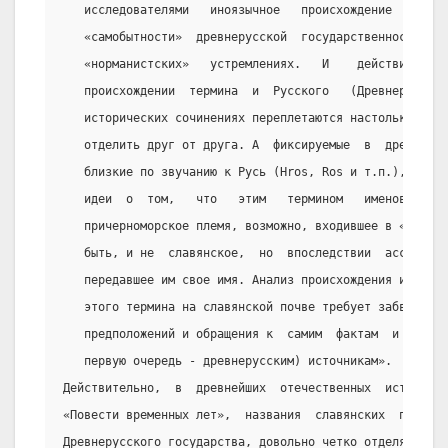
   исследователями   иноязычное   происхождение   терми
   «самобытности»  древнерусской  государственности  и 
   «норманистских»   устремлениях.   И    действительно
   происхождении  термина  и  Русского   (Древнерусског
   исторических сочинениях переплетаются настолько тесн
   отделить друг от друга. А  фиксируемые  в  древних  
   близкие по звучанию к Русь (Hros, Ros и т.п.), дают 
   идеи  о  том,   что   этим   термином   именовалось 
   причерноморское племя, возможно, входившее в «антско
   быть, и не  славянское,  но  впоследствии  ассимилир
   передавшее им свое имя. Анализ происхождения и  перв
   этого термина на славянской почве требует забвения в
   предположений и обращения к  самим  фактам  и  собст
   первую очередь - древнерусским) источникам».
Действительно,  в  древнейших  отечественных  источника
«Повести временных лет»,  названия  славянских  племен,
Древнерусского государства, довольно четко отделяется о