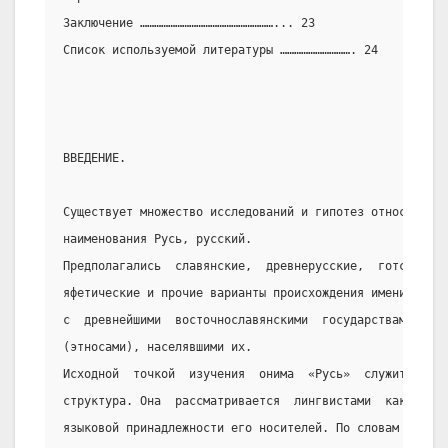
Заключение …………………………………………………... 23
Список используемой литературы …………………………. 24
ВВЕДЕНИЕ.
Существует множество исследований и гипотез относительн
наименования Русь, русский.
Предполагались  славянские,  древнерусские,  готские,  
яфетические и прочие варианты происхождения имени, трад
с  древнейшими  восточнославянскими  государствами,  и 
(этносами), населявшими их.
Исходной  точкой  изучения  онима  «Русь»  служит  его 
структура. Она  рассматривается  лингвистами  как  пока
языковой принадлежности его носителей. По словам Ю.А. К