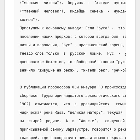
("морские  жители"),  бедуины  -  "жители  пустынь",  с
("таежный  человек"),  индейцы  сенека  -  нунда-вэ-о-н
холмов").
Приступим к основному выводу: Если "руса" -  это  "река
поселений наших предков, с которой всегда был  так  тес
жизни и верования, "рус" - праславянский корень, образо
гнездо слов только  в  русском  языке,  Рус  -  уже  по
днепровское божество, то обобщенный этноним "русы" или 
значило "живущие на реках", "жители рек", "речной народ
В публикации профессора Ф.И.Кнауэра "О происхождении им
сборнике "Труды одиннадцатого археологического съезда  
1902)  отмечается,  что  в  древиндийских   гимнах   "Р
мифическая река Rasa, "великая матерь", текущая  на  да
на  старой  родине.  А  в  "Авесте",   священной   книг
приписываемой самому Заратустре, говорится о реке Ranha
главарей, где господствует зима и земля покрыта снегом;