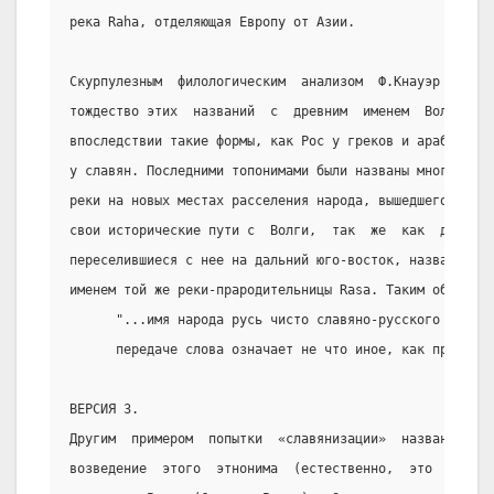
река Raha, отделяющая Европу от Азии.
Скурпулезным  филологическим  анализом  Ф.Кнауэр  доказ
тождество этих  названий  с  древним  именем  Волги  - 
впоследствии такие формы, как Рос у греков и арабов, Ро
у славян. Последними топонимами были названы многочисле
реки на новых местах расселения народа, вышедшего в  гл
свои исторические пути с  Волги,  так  же  как  другие 
переселившиеся с нее на дальний юго-восток, назвали оди
именем той же реки-прародительницы Rasa. Таким образом,
      "...имя народа русь чисто славяно-русского происх
      передаче слова означает не что иное, как приволжс
ВЕРСИЯ 3.
Другим  примером  попытки  «славянизации»  названия   р
возведение  этого  этнонима  (естественно,  это  опреде