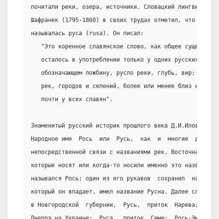
почитали реки, озера, источники. Словацкий лингвист и э
Шафранек (1795-1860) в своих трудах отметил, что в пра
называлась руса (rusa). Он писал:
   "Это коренное славянское слово, как общее существите
   осталось в употреблении только у одних русских в сло
   обозначающем ложбину, русло реки, глубь, вир; но как
   рек, городов и селений, более или менее близ них леж
   почти у всех славян".
Знаменитый русский историк прошлого века Д.И.Иловайский
Народное имя  Рось  или  Русь,  как  и  многие  другие 
непосредственной связи с названиями рек. Восточная Евро
которые носят или когда-то носили именно это название. 
назывался Рось; один из его рукавов  сохранил  название
который он впадает, имел название Русна. Далее следуют:
в Новгородской  губернии,  Русь,  приток  Нарева;  Рось
Днепра на Украине;  Руса,  приток  Семи;  Рось-Эмбах;  