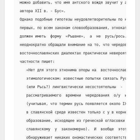
можно добавить, что имя антского вождя звучит у автора 
автора XII в. - Бус».
Однако подобные гипотезы неудовлетворительны по несколь
первых, по всем законам словообразования, этнокатойкони
должен иметь  форму  «Ръшане»,  а  не  русь/рось.  Во-в
неоднократно обращали внимание на то, что чередование з
восточнославянских диалектах практически невероятно, о 
частности пишет:
   «Нет для этого этнонима опоры на  восточнославянско
   этимологическом: известные попытки связать Русь с  
   (или Ръсь?) лингвистически несостоятельны  -  для  
   рассматриваемого  времени  чередования  о/у  и   да
   (учитывая, что термин русь появляется около IX стол
   в славянской среде известен только с у в корне. (Но
   образование, исходящее из греческой огласовки ‘???,
   славянскому  у  закономерно).  И  вообще  этот  тер
   обнаруживает никаких ономастических соответствий, и