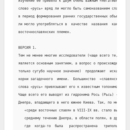
изучение ее привело к двум очень важным «негативным» вы
слово «русь» вряд ли могло быть самоназванием славян;
в период формирования ранних государственных объединени
ли могло употребляться в  качестве  названия  какого-ли
восточнославянских племен.
ВЕРСИЯ 1.
Тем не менее многие исследователи (чаще всего те, для  
является основным занятием, а вопрос о происхождении  с
только сугубо научное значение)  продолжают  искать  со
корни загадочного  имени.  Большинство  «славянских»  г
слова «русь» привязывают его к известным топонимам.
Чаще всего его выводят из гидронима Рось (Ръсь) - назва
Днепра, впадающего в него южнее Киева. Так, по мнению М
   «среди восточных славян в VIII-IX вв. стало выделять
   среднему течению Днепра, в области полян, в древней 
   где  когда-то  была   распространена   трипольская  