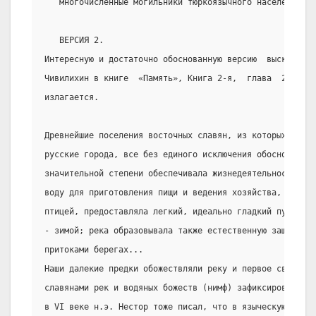
   многочисленные могильники тюркоязычного населения».
   ВЕРСИЯ 2.
Интересную и достаточно обоснованную версию  высказывае
Чивилихин в книге  «Память», Книга 2-я,  глава  28,  по
излагается.
Древнейшие поселения восточных славян, из которых позже
русские города, все без единого исключения обосновались
значительной степени обеспечивала жизнедеятельность  на
воду для приготовления пищи и ведения хозяйства,  снабж
птицей, предоставляла легкий, идеально гладкий путь по 
- зимой; река образовывала также естественную защиту на
притоками берегах...
Наши далекие предки обожествляли реку и первое свидетел
славянами рек и водяных божеств (нимф) зафиксировано у 
в VI веке н.э. Нестор тоже писал, что в языческую эпоху