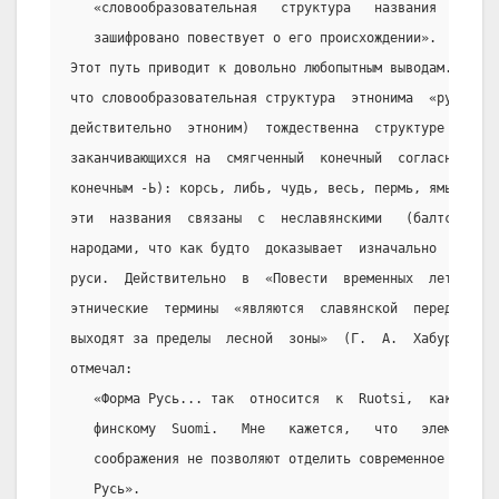
   «словообразовательная   структура   названия   отраж
   зашифровано повествует о его происхождении».
Этот путь приводит к довольно любопытным выводам. Уже д
что словообразовательная структура  этнонима  «русь»,  
действительно  этноним)  тождественна  структуре  собир
заканчивающихся на  смягченный  конечный  согласный  (г
конечным -Ь): корсь, либь, чудь, весь, пермь, ямь, сумь
эти  названия  связаны  с  неславянскими   (балтскими  
народами, что как будто  доказывает  изначально  неслав
руси.  Действительно  в  «Повести  временных  лет»  под
этнические  термины  «являются  славянской  передачей  
выходят за пределы  лесной  зоны»  (Г.  А.  Хабургаев).
отмечал:
   «Форма Русь... так  относится  к  Ruotsi,  как  древ
   финскому  Suomi.   Мне   кажется,   что   элементарн
   соображения не позволяют отделить современное  финск
   Русь».