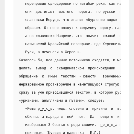
   переправив однодеревки по изгибам реки, как на перво
   они  достигают  шестого  порога,  по-русски  называе
   славянски Веруци, что значит «бурление воды»  и  про
   образом. От него плывут к седьмому порогу, называемо
   а по-славянски Напрези, что  значит  «малый  порог»,
   называемой Крарийской переправе, где Херсониты переп
   Руси, а печенеги в Херсон».
Казалось бы, все данные источников сходятся, и можно со
делать  вывод  о  скандинавском  происхождении   летопи
обращение  к  иным  текстам  «Повести   временных   лет
неразрешимое противоречие в наметившуюся строгую дизъюн
сразу за уже приводившимся текстом, в котором русь  сто
«урманами, анъглянами и гътами», следует:
   «Реша р_у_с_ь, чюдь, словени и  кривичи  и  вси:  «з
   обилна, а наряда в  ней  нет.  Да  поидете  княжит  
   изъбрашася 3 братья с роды своими, п_о_я_ш_а п_о с_о
   придоша». (Курсив и разрядка - И.Д.)