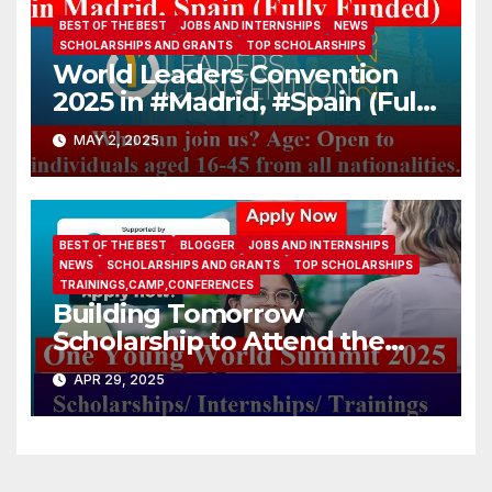
BEST OF THE BEST
JOBS AND INTERNSHIPS
NEWS
SCHOLARSHIPS AND GRANTS
TOP SCHOLARSHIPS
World Leaders Convention
2025 in #Madrid, #Spain (Fully
Funded)
MAY 2, 2025
BEST OF THE BEST
BLOGGER
JOBS AND INTERNSHIPS
NEWS
SCHOLARSHIPS AND GRANTS
TOP SCHOLARSHIPS
TRAININGS,CAMP,CONFERENCES
Building Tomorrow
Scholarship to Attend the
One Young World Summit
APR 29, 2025
2025 (Fully-funded to
#Munich, #Germany)