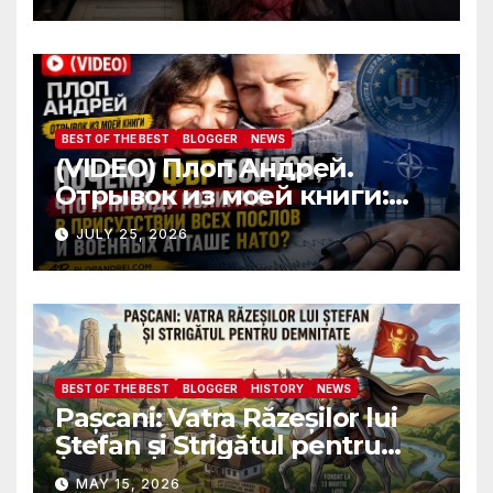
front of all NATO
ambassadors and military
attaches?
BEST OF THE BEST
BLOGGER
NEWS
(VIDEO) Плоп Андрей.
Отрывок из моей книги:
Почему ФБР боится, что я
JULY 25, 2026
пройду полиграф в
присутствии всех послов и
военных атташе НАТО?
BEST OF THE BEST
BLOGGER
HISTORY
NEWS
Pașcani: Vatra Răzeșilor lui
Ștefan și Strigătul pentru
Demnitate în Fața
MAY 15, 2026