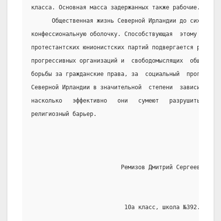
класса. Основная масса задержанных также рабочие.
      Общественная жизнь Северной Ирландии до сих пор  
конфессиональную оболочку. Способствующая  этому  полит
протестантских юнионистских партий подвергается резкой 
прогрессивных организаций и  свободомыслящих  обществен
борьбы за гражданские права, за  социальный  прогресс  
Северной Ирландии в значительной  степени  зависит  от 
насколько   эффективно   они   сумеют   разрушить   иск
религиозный барьер.
                          Ремизов Дмитрий Сергеевич
                           10а класс, школа №392.