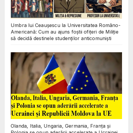
Umbra lui Ceaușescu la Universitatea Româno-
Americană: Cum au ajuns foștii ofițeri de Miliție
să decidă destinele studenților anticomuniști
Olanda, Italia, Ungaria, Germania, Franța și
Polonia se opun aderării accelerate a Ucrainei