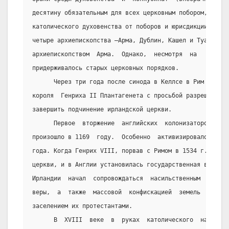
десятину обязательным для всех церковным побором,  подт
католического духовенства от поборов и юрисдикции светс
четыре архиепископства –Арма, Дублин, Кашел и Туам, ост
архиепископством  Арма.  Однако,  несмотря  на   это,  
придерживалось старых церковных порядков.
      Через три года после синода в Келлсе в Рим  прибы
короля  Генриха II Плантагенета с просьбой разрешить  з
завершить подчинение ирландской церкви.
      Первое  вторжение  английских  колонизаторов  на 
произошло в 1169  году.  Особенно  активизировалось  за
года. Когда Генрих VIII, порвав с Римом в 1534 г. стал 
церкви, и в Англии установилась государственная вера – 
Ирландии  начал  сопровождаться  насильственным  насажд
веры,  а  также  массовой  конфискацией  земель  у   ир
заселением их протестантами.
      В  XVIII  веке  в  руках  католического  населени