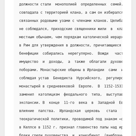
должности стали  монополией  определенных  семей.  Епар
совпадала с территорией клана, а сам он избирался из лю
связанных родовыми узами с членами кланов. Целибат  (бе
не соблюдался, приходские священники жили  в  кланах  и
местным обычаем, чем порядкам католической иерархии. Еп
в Рим для утверждения в должности, причитающиеся папе  
бенефиции  собирались  нерегулярно.  Вожди   часто   пр
имущество  и  доходы,  а  также  облагали  духовенство 
поборами. Монастырские общины в Ирландии  сами  избирал
соблюдая устав  Бенедикта  Нурсийского,  регулировавший
монастырей в средневековой  Европе.  В  1152-1531  гг. 
заменил  католицизм  феодального  типа,  выступавший  с
экспансии. В  конце  11-го  века  в  Западной  Европе  
влияние  папства.  Ирландская  церковь   стала   одним 
теократической политики, проводимой под знаком «очищени
в Келлсе в 1152 г. признал главенство папы над ирландск
браки среди духовенства  и  конкубинат  (внебрачное  со