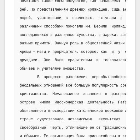
Почитался также сонм полубогов, так называемых  сидов, 
фей. По представлениям древних ирландцев, сиды активно 
людей,  участвовали  в  сражениях,  вступали  в  любовн
различными способами помогали им. Верили  ирландцы  и  
воплощавшихся в различные существа, в зароки, запреты и
разные приметы. Важную роль в общественной жизни язычес
жрецы – маги и прорицатели, которые, как  и  у  кельтов
друидами.  Они  были  хранителями  и  толкователями  ре
обычаев и учителями юношества.
        В  процессе  разложения  первобытнообщинного  с
феодальных отношений все большую популярность среди зна
христианство.  Немаловажное  значение  в  распространен
острове  имела  миссионерская  деятельность  Патрика  (
объявленного впоследствии католической церковью святым.
стране  существовала  независимая   «кельтская   церков
своеобразные  черты, отличающие ее от традиционных для 
и обычаев. Ее организация была приспособлена к клановом