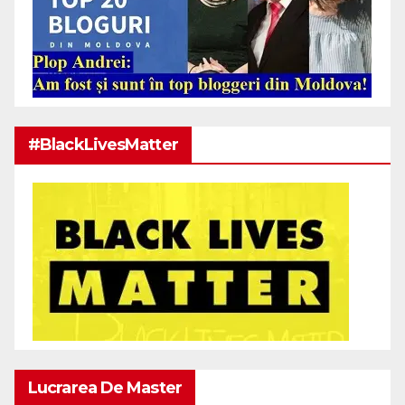
#BlackLivesMatter
Lucrarea De Master