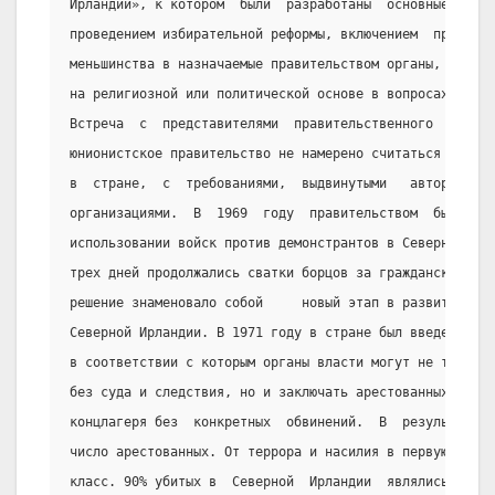
Ирландии», к котором  были  разработаны  основные  треб
проведением избирательной реформы, включением  представ
меньшинства в назначаемые правительством органы,  устра
на религиозной или политической основе в вопросах занят
Встреча  с  представителями  правительственного   кабин
юнионистское правительство не намерено считаться с раст
в  стране,  с  требованиями,  выдвинутыми   авторитетны
организациями.  В  1969  году  правительством  было   п
использовании войск против демонстрантов в Северной Ирл
трех дней продолжались сватки борцов за гражданские пра
решение знаменовало собой     новый этап в развитии пол
Северной Ирландии. В 1971 году в стране был введен зако
в соответствии с которым органы власти могут не только 
без суда и следствия, но и заключать арестованных в  тю
концлагеря без  конкретных  обвинений.  В  результате  
число арестованных. От террора и насилия в первую очере
класс. 90% убитых в  Северной  Ирландии  являлись  пред