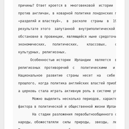
причины? Ответ кроется в  многовековой  истории  борьбы
против англичан, в коварной политике лондонских правящи
«разделяй и властвуй»,  в  расколе  страны  в  1921  г.
результате этого  запутанной  внутриполитической  и  со
обстановке в провинции, являющейся ныне средоточием  жг
экономических,   политических,    классовых,    социаль
культурных, религиозных.
      Особенностью истории  Ирландии  является  весьма 
религиозных  противоречий  с   политическими   и   этни
Национальное  развитие  страны  несет  на   себе   отпе
прошлого, когда политика английских властей приобрела  
а церковь стала играть активную роль в системе управлен
       Можно выделить несколько периодов, характеризующ
фактора в политической и общественной жизни Ирландии.
       На стадии разложения первобытнообщинного строя и
народы, обожествляли  силы  природы,  звезды,  леса,  д