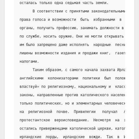
осталась только одна седьмая часть земли.
      В соответствии с принятыми законодательными актам
права голоса и возможности  быть  избранными  в  парлам
органы, получить профессию, занимать должности в армии,
по службе, носить оружие. Они не могли открывать школу 
им было запрещено даже исполнять  народные  песни  и  т
лишены возможности издания и продажи книг,  газет,  обл
налогами.
      Таким образом, с самого начала захвата Ирландии  
английскими  колонизаторами  политики  был  положен  пр
властвуй» по религиозному, национальному и  классовому 
законы, направленные против католического населения Ирл
только политических, но и элементарных человеческих  пр
на  религиозной  почве.  Привилегии   получал   лишь   
протестантское  вероисповедание.  Несмотря  на  это,  и
остались приверженцами католической церкви, католиками 
ирландские  лорды,  ирландские  вожди.  Так  в  Ирланди