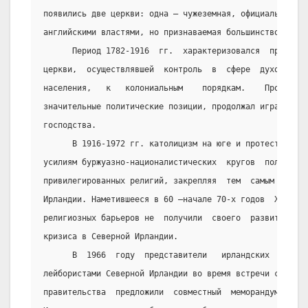
появились две церкви: одна – чужеземная, официальная, д
английскими властями, но признаваемая большинством жите
      Период 1782-1916  гг.  характеризовался  приспосо
церкви,  осуществлявшей  контроль  в  сфере  духовной  
населения,   к   колониальным    порядкам.    Протестан
значительные политические позиции, продолжал играть рол
господства.
      В 1916-1972 гг. католицизм на юге и протестантизм
усилиям буржуазно-националистических  кругов  получили 
привилегированных религий, закрепляя  тем  самым  искус
Ирландии. Наметившееся в 60 –начале 70-х годов  XX  в. 
религиозных барьеров не  получили  своего  развития  в 
кризиса в Северной Ирландии.
      В  1966  году  представители   ирландских   профс
лейбористами Северной Ирландии во время встречи с  мини
правительства  предложили  совместный  меморандум  «Пра