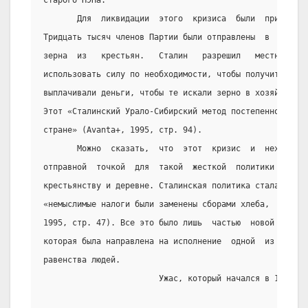
старого НЭПа.
       Для  ликвидации  этого  кризиса  были  приняты  
Тридцать тысяч членов Партии были отправлены  в  деревн
зерна  из   крестьян.   Сталин   разрешил   местным   п
использовать силу по необходимости, чтобы получить зерн
выплачивали деньги, чтобы те искали зерно в хозяйствах 
Этот «Сталинский Урало-Сибирский метод постепенно  расп
стране» (Avanta+, 1995, стр. 94).
       Можно  сказать,  что  этот  кризис  и  нехватка 
отправной  точкой  для  такой  жесткой  политики  Стали
крестьянству и деревне. Сталинская политика стала еще б
«немыслимые налоги были заменены сборами хлеба,  обыска
1995, стр. 47). Все это было лишь  частью  новой  полит
которая была направлена на исполнение  одной  из  Комму
равенства людей.
                        Ужас, который начался в 1927