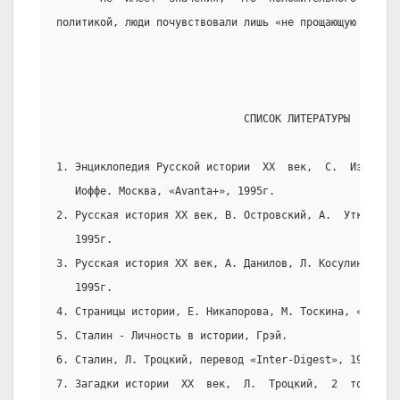
политикой, люди почувствовали лишь «не прощающую руку В
                              СПИСОК ЛИТЕРАТУРЫ
1. Энциклопедия Русской истории  ХХ  век,  С.  Измайлов
   Иоффе. Москва, «Avanta+», 1995г.
2. Русская история ХХ век, В. Островский, А.  Уткин,  и
   1995г.
3. Русская история ХХ век, А. Данилов, Л. Косулина,  «П
   1995г.
4. Страницы истории, Е. Никапорова, М. Тоскина, «Ленизд
5. Сталин - Личность в истории, Грэй.
6. Сталин, Л. Троцкий, перевод «Inter-Digest», 1995г.
7. Загадки истории  ХХ  век,  Л.  Троцкий,  2  тома,  и