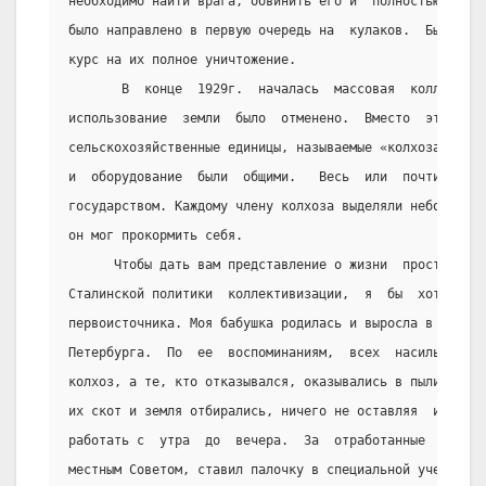
необходимо найти врага, обвинить его и  полностью  унич
было направлено в первую очередь на  кулаков.  Было  пр
курс на их полное уничтожение.
       В  конце  1929г.  началась  массовая  коллективи
использование  земли  было  отменено.  Вместо  этого  б
сельскохозяйственные единицы, называемые «колхозами», в
и  оборудование  были  общими.   Весь  или  почти  весь
государством. Каждому члену колхоза выделяли небольшой 
он мог прокормить себя.
      Чтобы дать вам представление о жизни  простого  к
Сталинской политики  коллективизации,  я  бы  хотел  ра
первоисточника. Моя бабушка родилась и выросла в деревн
Петербурга.  По  ее  воспоминаниям,  всех  насильно  за
колхоз, а те, кто отказывался, оказывались в пыли на  о
их скот и земля отбирались, ничего не оставляя  им.  В 
работать с  утра  до  вечера.  За  отработанные  дни  б
местным Советом, ставил палочку в специальной учетной  