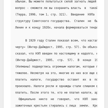
обычаи. Вы можете попытаться силой загнать людей в новы
вопрос - сможете ли вы сохранить власть  в  такой  всер
(Терра, 1996, том 1, стр. 321).  Введение  НЭПа  не  за
структуру Советского государства.  Сталин  не  был  так
Ленин и к концу 1920х, начала формироваться тенденция к
      В 1929 году Сталин показал всем, что настало врем
черту» (Интер-Дайждест, 1995, стр. 57). Он объяснял  эт
сказал, что НЭП введен по настоящему и надолго, но он  
(Интер-Дайджест,  1995,  стр.  57).  В  конце  1920х,  
(Нэпманы) подверглись огромным налогам, которые постепе
тяжелее. Несмотря на это, многие из них все еще верили,
платить  налоги,  государство  оставит  их  в  покое.  
произошло. Налоги росли и однажды стали слишком высоким
платить. После этого те, кто не платил налоги, арестовы
  Официально  никто  не  говорил,  что  НЭП  закончился
зажиточных крестьян стирались с лица  земли.  Крестьянс