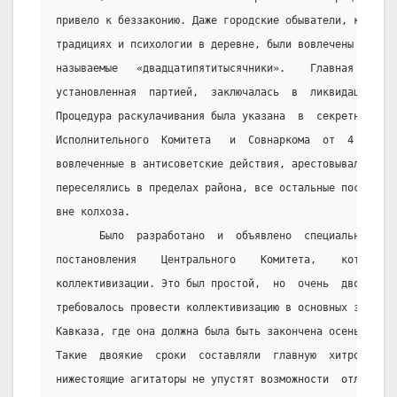
привело к беззаконию. Даже городские обыватели, которые
традициях и психологии в деревне, были вовлечены в созд
называемые   «двадцатипятитысячники».    Главная    цел
установленная  партией,  заключалась  в  ликвидации  ку
Процедура раскулачивания была указана  в  секретной  ди
Исполнительного  Комитета   и  Совнаркома  от  4   янва
вовлеченные в антисоветские действия, арестовывались,  
переселялись в пределах района, все остальные поселялис
вне колхоза.
       Было  разработано  и  объявлено  специальное   р
постановления    Центрального    Комитета,    которое  
коллективизации. Это был простой,  но  очень  двоякий  
требовалось провести коллективизацию в основных зерновы
Кавказа, где она должна была быть закончена осенью 1930
Такие  двоякие  сроки  составляли  главную  хитрость  д
нижестоящие агитаторы не упустят возможности  отличитьс