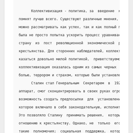
      Коллективизация - политика, за  введение  которой
помнят лучше всего. Существуют различные мнения, что ка
можно рассматривать как успех, так и как полный провал.
была не просто попытка ускорить процесс уравнивания  лю
страну  из  пост  революционной  экономической  разрухи
крестьянства. Для сторонних наблюдателей, коллективизац
казаться довольно милой политикой,  приветствуемой  нар
коллективизация оказалась одним из самых черных  пятен 
болью, террором и страхом, которые были установлены в д
      Сталин стал Генеральным  Секретарем  в  1922  и, 
аппарат, смог сконцентрировать в своих руках огромную в
возможность создать предпосылки  для  установления  еди
которое включало в себя законодательную, исполнительную
Это позволяло Сталину  принимать решения,  которые  он 
отношению к крестьянству. Однако, не  только  его  влас
такие  полномочия;  социальная  поддержка,  которая  шл