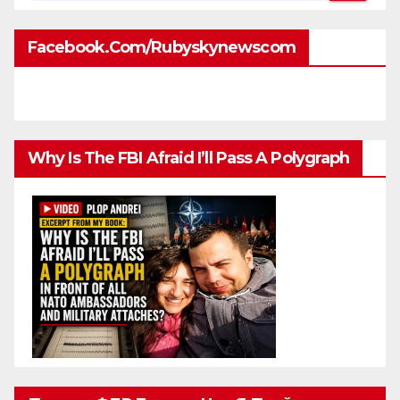
Facebook.com/rubyskynewscom
Why Is The FBI Afraid I’ll Pass A Polygraph