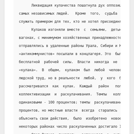
      Ликвидация кулачества пошатнула дух оппозиции, та
самых независимых людей.   Кроме  того,  судьба  этих  
служить примером для тех, кто не хотел присоединяться к
      Кулаков изгоняли вместе  с  семьями,  детьми,  ст
вагонах, с минимумом хозяйственных принадлежностей, тыс
отправлялись в удаленные районы Урала, Сибири и Казахст
«антикоммунистов» посылали в концлагеря. Это  был  очен
бесплатной  рабочей  силы.  Власти  никогда  не  дали  
«кулака».  В  общем,  кулаком  был  любой  человек,  ко
людской труд, но в реальности  любой,  у  кого  было  д
рассматривался  как  кулак.  Каждый   район   получил  
коллективизации  и  раскулачивания.  Темпы   коллективи
одинаковыми - 100 процентов; темпы  раскулачивания  уст
процентов, но местные власти  всегда  старались  перевы
объяснить свои действия,  было  изобретено  новое  слов
некоторых районах число раскулаченных достигало 15-20 п