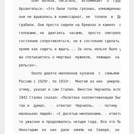
      Олег Волков, писатель,  вспоминает  о  судьбах  к
Архангельск: «Это были толпы грязных, изможденных и гол
они не врывались в комиссариат, не  топили  в  Двине  л
грабили. Они просто сидели на бревнах и камнях  вдоль  
головами, не  двигаясь  часами,  просто  смотрели  куда
состоянии сопротивляться, не в состоянии сделать что-ли
кроме как сидеть и ждать... За ночь нельзя было убрать 
вы спотыкаетесь о мертвых  мужиков,  лежащих  на  троту
рельсах».
      Около девяти миллионов кулаков  с  семьями  было 
Россию с 1929г. по 1933г.  Многие из них  умерли.  Числ
этому, указал и сам Сталин. Винстон Черчилль вспоминает
1942 Сталин сказал: «Политика коллективизации была  ужа
так и  думал,  -  ответил  Черчилль,  -  потому  что  в
маленьких людей». «С десятью миллионами, - ответил Стал
то ужасное и продолжалось четыре года. Все это было тру
Некоторым  из  них  дали  землю  на  Севере,  но  больш