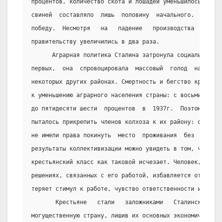
процентов, количество скота и лошадей уменьшилось на од
свиней  составляло  лишь  половину  начального.  Однако
победу.  Несмотря   на   падение   производства   зерна
правительству увеличились в два раза.
      Аграрная политика Сталина затронула социальную жи
первых,  она  спровоцировала  массовый  голод  на  Укра
некоторых других районах. Смертность и бегство крестьян
к уменьшению аграрного населения страны: с восьмидесяти
до пятидесяти шести  процентов  в  1937г.  Поэтому  в  
пыталось прикрепить членов колхоза к их району: они не 
не имели права покинуть  место  проживания  без  разреш
результаты коллективизации можно увидеть в том, что  с 
крестьянский класс как таковой исчезает. Человек, не пр
решениях, связанных с его работой, избавляется от резул
теряет стимул к работе, чувство ответственности и незав
       Крестьяне   стали   заложниками   Сталинских   а
могущественную страну, лишив их основных экономических 