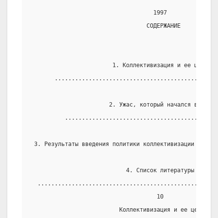
                                    1997
                                  СОДЕРЖАНИЕ
                        1. Коллективизация и ее цель
       ................................................
                       2. Ужас, который начался в 1927
          .............................................
 3. Результаты введения политики коллективизации .....
                            4. Список литературы
  .....................................................
                                     10
                          Коллективизация и ее цель