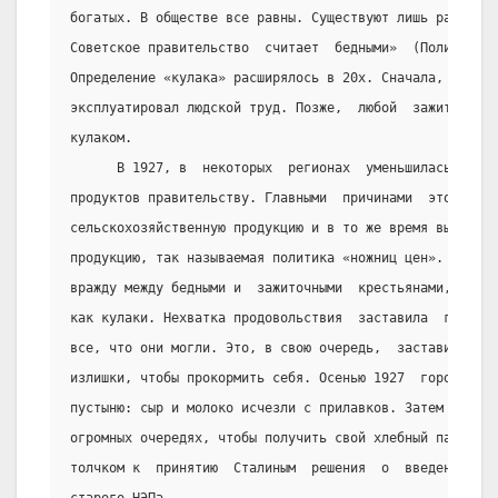
богатых. В обществе все равны. Существуют лишь работник
Советское правительство  считает  бедными»  (Политиздат
Определение «кулака» расширялось в 20х. Сначала, кулако
эксплуатировал людской труд. Позже,  любой  зажиточный 
кулаком.
      В 1927, в  некоторых  регионах  уменьшилась  прод
продуктов правительству. Главными  причинами  этого  бы
сельскохозяйственную продукцию и в то же время высокие 
продукцию, так называемая политика «ножниц цен». Это пр
вражду между бедными и  зажиточными  крестьянами,  кото
как кулаки. Нехватка продовольствия  заставила  городск
все, что они могли. Это, в свою очередь,  заставило  кр
излишки, чтобы прокормить себя. Осенью 1927  городские 
пустыню: сыр и молоко исчезли с прилавков. Затем пропал
огромных очередях, чтобы получить свой хлебный паёк. Эт
толчком к  принятию  Сталиным  решения  о  введении  но