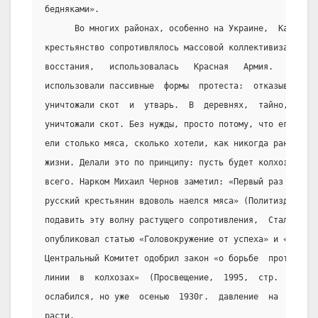
бедняками».
      Во многих районах, особенно на Украине,  Кавказе 
крестьянство сопротивлялось массовой коллективизации. Ч
восстания,   использовалась   Красная   Армия.   Однако
использовали пассивные  формы  протеста:  отказывались 
уничтожали скот  и  утварь.  В  деревнях,  тайно,  пряч
уничтожали скот. Без нужды, просто потому, что его все 
ели столько мяса, сколько хотели, как никогда раньше  в
жизни. Делали это по принципу: пусть будет колхоз, но м
всего. Нарком Михаил Чернов заметил: «Первый раз  за  с
русский крестьянин вдоволь наелся мяса» (Политиздат, 19
подавить эту волну растущего сопротивления,  Сталин  в 
опубликовал статью «Головокружение от успеха» и «Ответ 
Центральный Комитет одобрил закон «о борьбе  против  уд
линии  в  колхозах»  (Просвещение,  1995,  стр.  87).  
ослабился, но уже  осенью  1930г.  давление  на  кресть
расти.