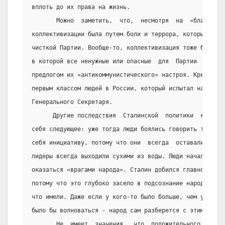
вплоть до их права на жизнь.
       Можно  заметить,  что,  несмотря  на  «благородн
коллективизации была путем боли и террора, который може
чисткой Партии. Вообще-то, коллективизация тоже была  с
в которой все ненужные или опасные  для  Партии  люди  
предлогом их «антикоммунистического» настроя. Крестьянс
первым классом людей в России, который испытал на себе 
Генерального Секретаря.
      Другие последствия  Сталинской  политики  коллект
себя следующее: уже тогда люди боялись говорить то,  чт
себя инициативу, потому что они  всегда  оставались  ви
лидеры всегда выходили сухими из воды. Люди начали люби
оказаться «врагами народа». Сталин добился главной  цел
потому что это глубоко засело в подсознание народа. Все
что имели. Даже если у кого-то было больше, чем у друго
было бы волноваться - народ сам разберется с этим.
       Не  имеет  значения,  что  положительного  подра