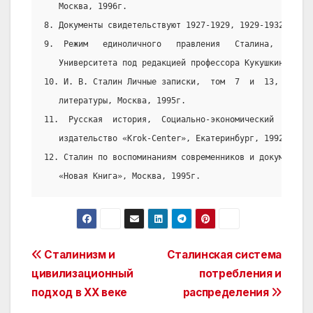
   Москва, 1996г.
8. Документы свидетельствуют 1927-1929, 1929-1932, «Пол
9.  Режим   единоличного   правления   Сталина,   издат
   Университета под редакцией профессора Кукушкина, 198
10. И. В. Сталин Личные записки,  том  7  и  13,  издат
   литературы, Москва, 1995г.
11.  Русская  история,  Социально-экономический  и   по
   издательство «Krok-Center», Екатеринбург, 1992г.
12. Сталин по воспоминаниям современников и документам 
   «Новая Книга», Москва, 1995г.
Post
Сталинизм и
Сталинская система
цивилизационный
потребления и
navigation
подход в ХХ веке
распределения