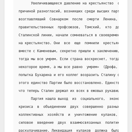
      Увеличивающееся давление на крестьянство  с  нача
причиной разногласий, возникших среди высших партийных 
возглавлявший  Совнарком  после  смерти  Ленина,  Рыков
правительственных  профсоюзов,  Томский,  кто  до  этог
Сталинской линии, начали сомневаться в своевременности 
на крестьянство. Они  все  еще  помнили  крестьянскую  
вместе с Каменевым, секретно пришли к заключению, что  
тогда мы все умрем. Если страна воскреснет, тогда он  [
некоторое время, а мы все равно  умрем»  (Дрофа,  1995,
попытка Бухарина и его коллег возразить Сталину окончил
этого единство Партии было восстановлено. Единственная 
что теперь Сталин держал их всех в ежовых рукавицах.
      Партия нашла выход  из  социального,  экономическ
кризиса  в  объединении  двух  совершенно  разных   нов
коллективных  хозяйств  и  уничтожение  кулаков,  как  
силовое  введение  двух  взаимосвязанных  политик:   со
раскулачивание. Ликвидация  кулаков  должна  была  подг