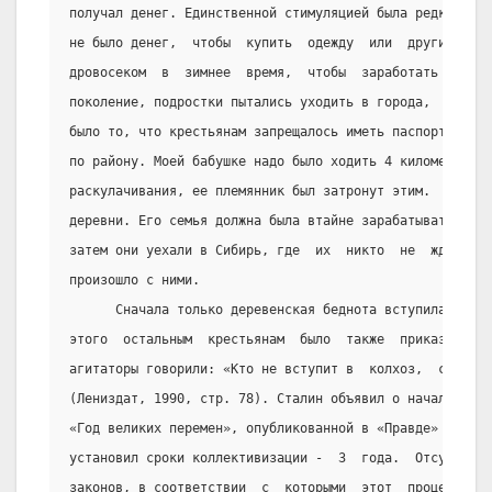
получал денег. Единственной стимуляцией была редкая раз
не было денег,  чтобы  купить  одежду  или  другие  вещ
дровосеком  в  зимнее  время,  чтобы  заработать  немно
поколение, подростки пытались уходить в города,  но  ед
было то, что крестьянам запрещалось иметь паспорта.  Шк
по району. Моей бабушке надо было ходить 4 километра  ч
раскулачивания, ее племянник был затронут этим.  Он  бы
деревни. Его семья должна была втайне зарабатывать день
затем они уехали в Сибирь, где  их  никто  не  ждал.  Н
произошло с ними.
      Сначала только деревенская беднота вступила  в  к
этого  остальным  крестьянам  было  также  приказано   
агитаторы говорили: «Кто не вступит в  колхоз,  станови
(Лениздат, 1990, стр. 78). Сталин объявил о начале колл
«Год великих перемен», опубликованной в «Правде» 7 нояб
установил сроки коллективизации -  3  года.  Отсутствие
законов, в соответствии  с  которыми  этот  процесс  до