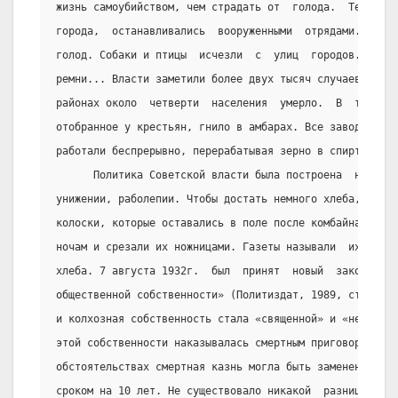
жизнь самоубийством, чем страдать от  голода.  Те,  кто
города,  останавливались  вооруженными  отрядами.  С  о
голод. Собаки и птицы  исчезли  с  улиц  городов.  Люди
ремни... Власти заметили более двух тысяч случаев канни
районах около  четверти  населения  умерло.  В  то  же 
отобранное у крестьян, гнило в амбарах. Все заводы,  пр
работали беспрерывно, перерабатывая зерно в спирт.
      Политика Советской власти была построена  на  лжи
унижении, раболепии. Чтобы достать немного хлеба, многи
колоски, которые оставались в поле после комбайна,  или
ночам и срезали их ножницами. Газеты называли  их  пари
хлеба. 7 августа 1932г.  был  принят  новый  закон  об 
общественной собственности» (Политиздат, 1989, стр.  59
и колхозная собственность стала «священной» и «неприкас
этой собственности наказывалась смертным приговором. То
обстоятельствах смертная казнь могла быть заменена  на 
сроком на 10 лет. Не существовало никакой  разницы  меж