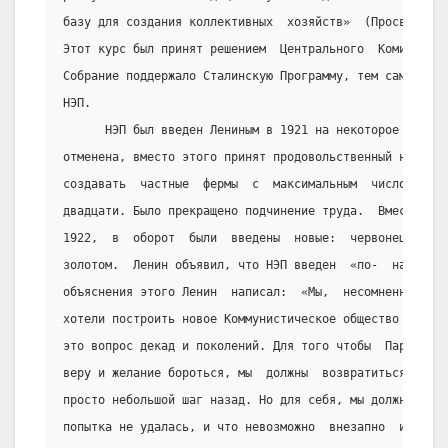
базу для создания коллективных  хозяйств»  (Просвещение
Этот курс был принят решением  Центрального  Комитета  
Собрание поддержало Сталинскую Программу, тем самым  по
НЭП.
      НЭП был введен Лениным в 1921 на некоторое время.
отменена, вместо этого принят продовольственный налог. 
создавать  частные  фермы  с  максимальным  числом  раб
двадцати. Было прекращено подчинение труда.  Вместо  об
1922,  в  оборот  были  введены  новые:  червонец,  под
золотом.  Ленин объявил, что НЭП введен  «по-  настояще
объяснения этого Ленин  написал:  «Мы,  несомненно,  по
хотели построить новое Коммунистическое общество  по  в
это вопрос декад и поколений. Для того чтобы  Партия  с
веру и желание бороться, мы  должны  возвратиться  к  р
просто небольшой шаг назад. Но для себя, мы должны  ясн
попытка не удалась, и что невозможно  внезапно  изменит