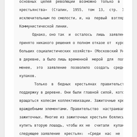
основных  целей  революции  возможно  только  в  союзе 
крестьянства»  (Сталин,  1955,  том  13,  стр.  120).  
исключительным по смелости, и, на  первый  взгляд,  отк
Коммунистической линии.
      Однако, оно так  и  осталось  лишь  заявлением,  
принято никакого решения о полном отказе от  курса  Рев
больших социалистических хозяйств» (Московский Универси
в деревне, а было лишь временной  мерой  для  получения
менее,  это  заявление  позволило  создать  средний   к
кулаков.
       Только  в  бедных  крестьянах  правительство  ви
поддержку в деревне. Они были главной силой, которая  п
вращаться колесам коллективизации. Зажиточные крестьяне
враждебными элементами. Правительство  настраивало  бед
зажиточных. Многие из зажиточных крестьян боялись постр
купить вторую лошадь, чтобы их не  считали  кулаками.  
следующее заявление  крестьян:  «Среди  нас  не  сущест