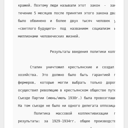
кражей. Поэтому люди называли этот  закон  -  законом  
течение 5 месяцев после принятия этого закона двадцать 
было  обвинено  и  более  двух  тысяч  человек  убито. 
«светлого будущего»  под  названием  социализм  и  комм
миллионами человеческих жизней.
                Результаты введения политики коллективи
      Сталин  уничтожил  крестьянские  и  создал  вмест
хозяйства.  Это  должно  было  быть  гарантией  против 
фермеров,  которые  могли  выбрать  только  дорогу  к  
осуществил революцию в крестьянском обществе путем силы
Съезде Партии (июнь/июль 1930г.) была провозглашена поб
На том съезде не было ни одного делегата оппозиции.
        Политика   массовой   коллективизации   принесл
результаты:  за  1929-1934гг.  общее  производство  зер