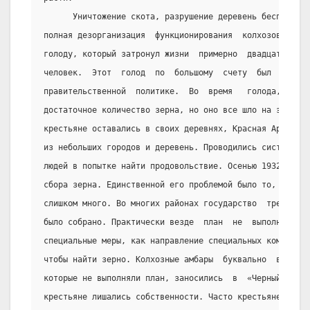
      Уничтожение скота, разрушение деревень беспрестан
полная дезорганизация  функционирования  колхозов  в  1
голоду, который затронул жизни  примерно  двадцати  пят
человек.  Этот  голод  по  большому  счету  был  резуль
правительственной  политике.  Во  время   голода,   у  
достаточное количество зерна, но оно все шло на экспорт
крестьяне оставались в своих деревнях, Красная Армия пе
из небольших городов и деревень. Проводились систематич
людей в попытке найти продовольствие. Осенью 1932г. был
сбора зерна. Единственной его проблемой было то, что он
слишком много. Во многих районах государство  требовало
было собрано. Практически везде  план  не  выполнялся. 
специальные меры, как направление специальных комиссий 
чтобы найти зерно. Колхозные амбары  буквально  выметал
которые не выполняли план, заносились  в  «Черный  спис
крестьяне лишались собственности. Часто крестьяне  пред