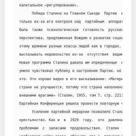
капитальное «регулирование».
      Победа Сталина на Главном Съезде  Партии  в  1929
только из-за его контроля над  партийным  аппаратом.  П
была  также  психологическая  готовность  русских  люде
перспектива, предложенная Вождем о развитии социализма 
этому времени разные классы людей как в городах, так и 
высказывать недовольство из-за  отсутствия  видимых  ре
Новая программа Сталина давала им определенные  надежды
умело чувствовал публику и настроение Партии, но и так 
это. Это хорошо видно в его высказывании: «Материальное
стране не улучшается, потому что страна наполнена  как 
внешними врагами» (Сталин, 1955, том 7, стр. 221). В ап
Партийная Конференция решила провести повторную чистку 
      Усиление партийной иерархии позволило Сталину уве
крестьянство. Как и  в  1929  году,  это  давление  при
проблемам  с  запасами  продовольствия.  Сталин  видел 