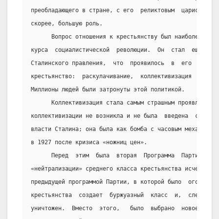
преобладающего в стране, с его  реликтовым  царистским 
скорее, большую роль.
      Вопрос отношения к крестьянству был наиболее важн
курса  социалистической  революции.  Он  стал  еще  бол
Сталинского правления,  что  проявилось  в  его  полити
крестьянство:  раскулачивание,  коллективизация   и   р
Миллионы людей были затронуты этой политикой.
      Коллективизация стала самым страшным проявлением 
коллективизации не возникла и не была  введена  сразу  
власти Сталина; она была как бомба с часовым механизмом
в 1927 после кризиса «ножниц цен».
      Перед  этим  была  вторая  Программа  Партии  191
«нейтрализации» среднего класса крестьянства исчезает. 
предыдущей программой Партии, в которой было  оговорено
крестьянства  создает  буржуазный  класс  и,  следовате
уничтожен.  Вместо  этого,   было  выбрано  новое  напр