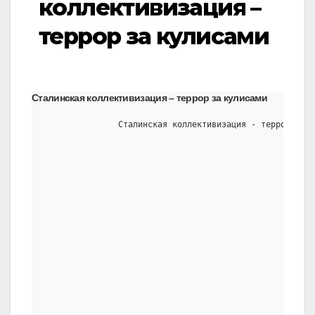
коллективизация –
террор за кулисами
Сталинская коллективизация – террор за кулисами
               Сталинская коллективизация - террор за к
                                                       
                                                       
                                                       
                                                       