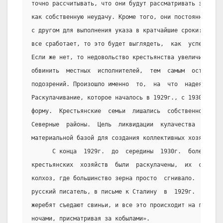
точно рассчитывать, что они будут рассматривать заверше
как собственную неудачу. Кроме того, они постоянно буду
с другом для выполнения указа в кратчайшие сроки: даже 
все сработает, то это будет выглядеть,  как  успех  Пар
Если же нет, то недовольство крестьянства увеличится, и
обвинить  местных  исполнителей,  тем  самым  оставляя 
подозрений. Произошло именно  то,  на  что  надеялись  
Раскулачивание, которое началось в 1929г., с 1930г. при
форму.  Крестьянские  семьи  лишались  собственности  и
Северные  районы.  Цель  ликвидации  кулачества  заключ
материальной базой для создания коллективных хозяйств.
      С конца  1929г.  до  середины  1930г.  более  тре
крестьянских  хозяйств  были  раскулачены,  их  собстве
колхоз, где большинство зерна просто  сгнивало.  Михаил
русский писатель, в письме к Сталину  в  1929г.  писал:
жеребят съедают свиньи, и все это происходит на глазах 
ночами, присматривая за кобылами».