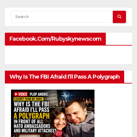
Facebook.com/rubyskynewscom
Why Is The FBI Afraid I’ll Pass A Polygraph