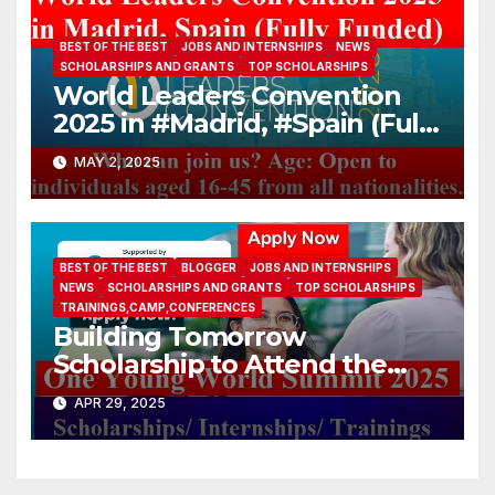
BEST OF THE BEST
JOBS AND INTERNSHIPS
NEWS
SCHOLARSHIPS AND GRANTS
TOP SCHOLARSHIPS
World Leaders Convention
2025 in #Madrid, #Spain (Fully
Funded)
MAY 2, 2025
BEST OF THE BEST
BLOGGER
JOBS AND INTERNSHIPS
NEWS
SCHOLARSHIPS AND GRANTS
TOP SCHOLARSHIPS
TRAININGS,CAMP,CONFERENCES
Building Tomorrow
Scholarship to Attend the
One Young World Summit
APR 29, 2025
2025 (Fully-funded to
#Munich, #Germany)