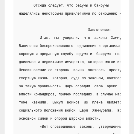
       Отсюда следует, что редумы и баирумы
наделялись некоторыми привилегиями по отношению к прост
                                 Заключение:
          Итак,  мы  увидели,  что  законы  Хаммурапи  
Вавилонии беспрекословного подчинения и организации, но
хорошую и преданную службу редумы и  баирумы  получали 
движимое и недвижимое имущество, которое могли использо
Неповиновение со стороны  воина  являлось  преступление
смертную казнь, которая, судя по законам, являлась  еди
за такую провинность. Царь оградил  свою  армию  от  не
власти командиров, причем последних, в случае нарушения
тоже  казнили.  Выкуп  воинов  из  плена  является   ва
социального положения войск  царя  Хаммурапи:  армия  в
основной силой и опорой царской власти.
          «Вот справедливые  законы,  утвержденные  Хам