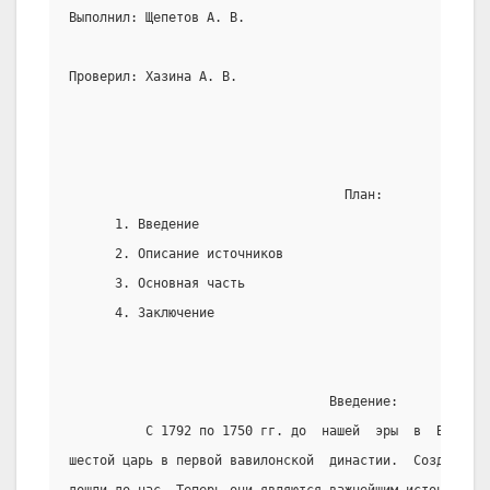
Выполнил: Щепетов А. В.
Проверил: Хазина А. В.
                                    План:
      1. Введение
      2. Описание источников
      3. Основная часть
      4. Заключение
                                  Введение:
          С 1792 по 1750 гг. до  нашей  эры  в  Вавилон
шестой царь в первой вавилонской  династии.  Созданные 