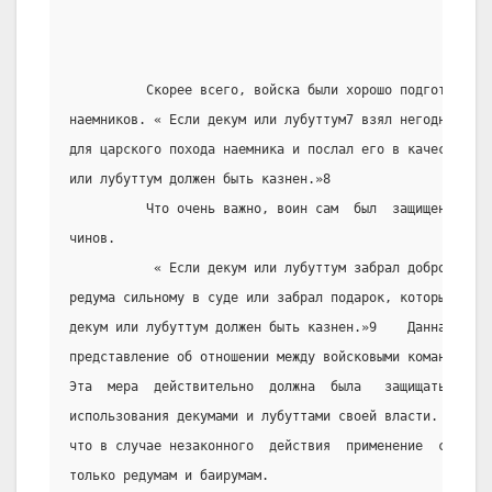
          Скорее всего, войска были хорошо подготовлены
наемников. « Если декум или лубуттум7 взял негодного во
для царского похода наемника и послал его в качестве за
или лубуттум должен быть казнен.»8
          Что очень важно, воин сам  был  защищен  от  
чинов.
           « Если декум или лубуттум забрал добро  реду
редума сильному в суде или забрал подарок, который царь
декум или лубуттум должен быть казнен.»9    Данная стат
представление об отношении между войсковыми командирами
Эта  мера  действительно  должна  была   защищать   вои
использования декумами и лубуттами своей власти.  Стать
что в случае незаконного  действия  применение  смертно
только редумам и баирумам.