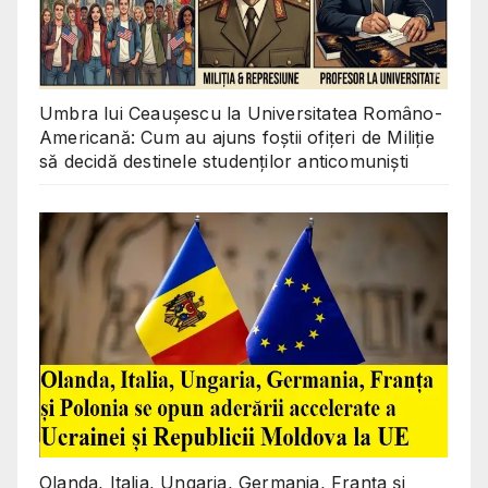
Umbra lui Ceaușescu la Universitatea Româno-
Americană: Cum au ajuns foștii ofițeri de Miliție
să decidă destinele studenților anticomuniști
Olanda, Italia, Ungaria, Germania, Franța și