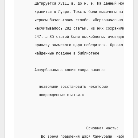
       Датируется XVIII в. до н. э. На данный момент
       хранится в Лувре. Тексты были высечены на
       черном базальтовом столбе. «Первоначально
       насчитывалось 282 статьи, из них сохранилось
       247, а 35 статей были выскоблены, очевидно, по
       приказу эламского царя-победителя. Однако
       найденные позднее в библиотеке
       Ашшурбанапала копии свода законов
         позволили восстановить некоторые
         поврежденные статьи.»
                               Основная часть:
          Во время правления царя Хаммурапи  наблюдаетс