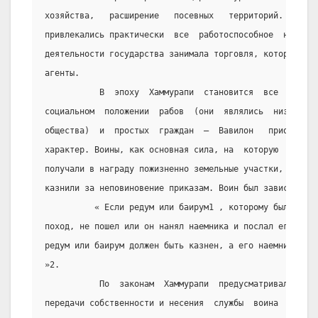
хозяйства,   расширение   посевных   территорий.   К   
привлекались практически  все  работоспособное  населен
деятельности государства занимала торговля, которой  за
агенты.
           В  эпоху  Хаммурапи  становится  все  более 
социальном  положении  рабов  (они  являлись  низшим  к
общества)  и  простых  граждан  –  Вавилон   приобретае
характер. Воины, как основная сила, на  которую  опирал
получали в награду пожизненно земельные участки, скот. 
казнили за неповиновение приказам. Воин был зависим от 
          « Если редум или баирум1 , которому было прик
поход, не пошел или он нанял наемника и послал его взам
редум или баирум должен быть казнен, а его наемник може
»2.
           По  законам  Хаммурапи  предусматривалась  с
передачи собственности и несения  службы  воина  при  е