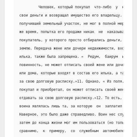
         Человек, который покупал  что-либо  у  несущег
свои деньги и возвращал имущество его владельцу. О чем 
получивший земельный участок, не мог в полной мере расп
же время, попытка его продажи никак  не  наказывалась. 
покупатель, у которого просто отбирались деньги,  котор
землю. Передача жене или дочери недвижимости, входящей 
илька, также была запрещена. «  Редум,  баирум  и  друг
повинность, не может отписать своей жене или дочери  ни
или дома, которые входят в состав его илька, а также не
за свою долговую расписку.»11. Однако, « Из поля, сада 
покупал и приобретал, он может отписать своей жене и св
отдавать за свою долговую расписку.»12. То есть, «насто
воина являлась лишь та, за которую  он  заплатил  свои 
Наверное, это было даже справедливо. Воин нес службу, п
затем до конца жизни мог им пользоваться (но только он)
сравнимо,  к  примеру,  со  служебным  автомобилем,  ко