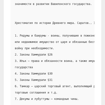
значимости в развитии Вавилонского государства.
Хрестоматия по истории Древнего мира. Саратов., 1989 г.
1. Редумы и баирумы - воины, получившие в пожизненное 
или недвижимое имущество от царя и обязанные беспрекосл
войну при необходимости.
2. Законы Хаммурапи §26
3. Ильк – права и обязанности воина, а также имущество,
государства
4. Законы Хаммурапи §30
5. Законы Хаммурапи §31
6. Тамкар – царский торговый агент, выполняющий разного
торговые соглашения и т.д.
7. Декумы и лубуттумы – командные чины.