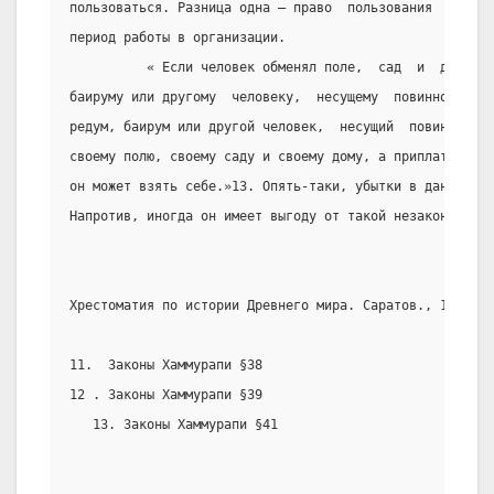
пользоваться. Разница одна – право  пользования   машин
период работы в организации.
          « Если человек обменял поле,  сад  и  дом,  п
баируму или другому  человеку,  несущему  повинность,  
редум, баирум или другой человек,  несущий  повинность,
своему полю, своему саду и своему дому, а приплату, кот
он может взять себе.»13. Опять-таки, убытки в данном сл
Напротив, иногда он имеет выгоду от такой незаконной сд
Хрестоматия по истории Древнего мира. Саратов., 1989 г.
11.  Законы Хаммурапи §38
12 . Законы Хаммурапи §39
   13. Законы Хаммурапи §41