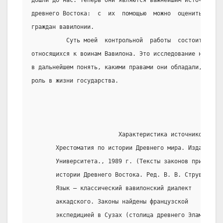
дошли до нас. Теперь они являются важнейшим источником 
древнего Востока:  с  их  помощью  можно  оценить  хара
граждан вавилонии.
          Суть моей  контрольной  работы  состоит  в  р
относящихся к воинам Вавилона. Это исследование необход
в дальнейшем понять, какими правами они обладали, наско
роль в жизни государства.
                         Характеристика источников:
       Хрестоматия по истории Древнего мира. Издательст
       Университета., 1989 г. (Тексты законов приводят
       истории Древнего Востока. Ред. В. В. Струве и Д.
       Язык – классический вавилонский диалект
       аккадского. Законы найдены французской
       экспедицией в Сузах (столица древнего Элама).