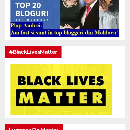
#BlackLivesMatter
Lucrarea De Master