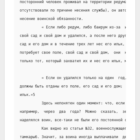
посторонний человек проживал на территории редума  или 
отсутствовали по причине несения службы), он автоматиче
несение воинской обязанности.
          « Если либо редум, либо баирум из-за  илька3 
свой сад и свой дом и удалился, а после него другой зах
сад и его дом и в течение трех лет нес его ильк,  то  е
потребует свое поле, свой сад и свой дом,  они  не  дол
только тот, который захватил их и нес его ильк, может н
          « Если он удалился только на один  год,  зате
должны быть отданы его поле, его сад и его дом;  пусть 
ильк.»5
          Здесь непонятен один момент: что, если редум 
например,  через  два  года?  Можно  сказать,  земельны
наделялся воин, все-таки не были его постоянной собстве
          Как видно из статьи №32, военнослужащего могл
тамкары6. Значит, за воина иногда выплачивали  деньги, 