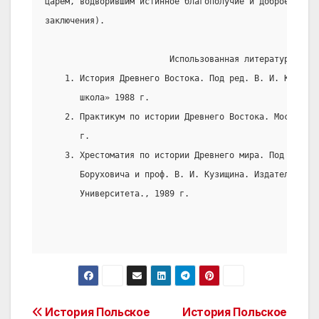
царем, водворившим истинное благополучие и доброе управ
заключения).
                         Использованная литература:
    1. История Древнего Востока. Под ред. В. И. Кузищин
       школа» 1988 г.
    2. Практикум по истории Древнего Востока. Москва «П
       г.
    3. Хрестоматия по истории Древнего мира. Под ред. п
       Боруховича и проф. В. И. Кузищина. Издательство 
       Университета., 1989 г.
Post
История Польское
История Польское