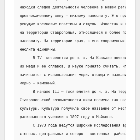
находки следов деятельности человека в нашем регионе от
древнекаменному веку – нижнему палеолиту. Это примитивн
режущие кремневые пластины и отщепы. Известны и археоло
на территории Ставрополья, относящиеся к более поздней 
палеолиту. На территории края, в его современных границ
неолита единичны.
      В IV тысячелетии до н. э. На Кавказе появляются 
из меди и ее сплавов. В науке принято считать, что эпох
начинается с использования меди, отсюда и название энео
медно – каменный.
      В начале III – тысячелетия до н. э. На территории
Ставропольской возвышенности жили племена так называемы
культуры. Культура получила свое название от местонахож
раскопанного учеными в 1897 году в Майкопе.
      С 1973 года ведутся широкие исследования археоло
степных, центральных и северо - восточных  районах и на