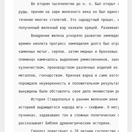
      Во втором тысячелетии до н. э. Был открыт способ 
руды, причем на заре железного века он был единственным
течение многих столетий. Это сыродутный процес, иначе к
полученный железный вар назвали крицей. Развивается и к
      Внедрение железа ускоряло развитие земледелия и с
времен неолита прогресс земледелия долго был ограничен 
каменных мотыг, серпов, затем медных и бронзовых орудий
племенах намечалось выделение ремесленников, занятых вы
кузнечеством, производством различных изделий из бронзы
металлов, гончарством. Кричная варка и само изготовлен
порождали неуверенность в положительном результате, а п
вынуждены были обставлять свое дело множеством религиоз
      История Ставрополья в раннем железном веке неразр
историей выдающегося народа юга – скифами. О могуществе
лучниках, задававших тон в сложных политических отношен
рассказывает Библия древнегреческие историки.
      Геродот повествует о 28 летнем господстве скифов