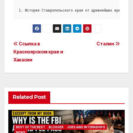
1. История Ставропольского края от древнейших времен до
Post
Ссылка в
Сталин
Красноярском крае и
navigation
Хакасии
Related Post
BEST OF THE BEST
BLOGGER
JOBS AND INTERNSHIPS
NEWS