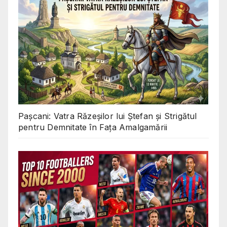
Pașcani: Vatra Răzeșilor lui Ștefan și Strigătul
pentru Demnitate în Fața Amalgamării