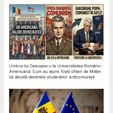
Umbra lui Ceaușescu la Universitatea Româno-
Americană: Cum au ajuns foștii ofițeri de Miliție
să decidă destinele studenților anticomuniști