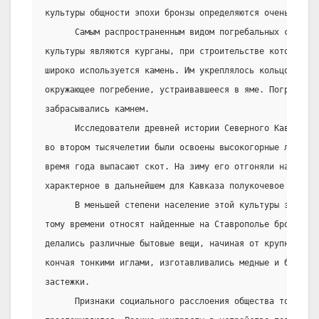
культуры общности эпохи бронзы определяются очень прибл
      Самым распространенным видом погребальных сооруж
культуры являются курганы, при строительстве которых, 
широко используется камень. Им укреплялось кольцо в цен
окружающее погребение, устраивавшееся в яме. Погребальн
забрасывались камнем.
      Исследователи древней истории Северного Кавказа с
во втором тысячелетии были освоены высокогорные луга, н
время года выпасают скот. На зиму его отгоняли на равни
характерное в дальнейшем для Кавказа полукочевое скотов
      В меньшей степени население этой культуры занимал
тому времени относят найденные на Ставрополье бронзовые
делались различные бытовые вещи, начиная от крупных топ
кончая тонкими иглами, изготавливались медные и бронзов
застежки.
      Признаки социального расслоения общества того вре