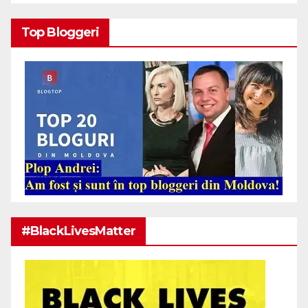
Top Bloggeri
#BlackLivesMatter