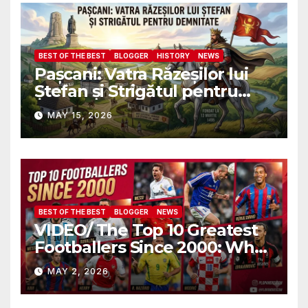
военных атташе НАТО?
BEST OF THE BEST
BLOGGER
HISTORY
NEWS
Pașcani: Vatra Răzeșilor lui
Ștefan și Strigătul pentru
Demnitate în Fața
MAY 15, 2026
Amalgamării
BEST OF THE BEST
BLOGGER
NEWS
VIDEO/ The Top 10 Greatest
Footballers Since 2000: Who
Is Number One
MAY 2, 2026