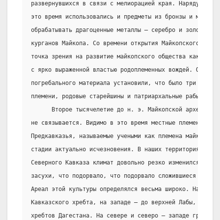
развернувшихся в связи с мелиорацией края. Наряду с кам
это время использовались и предметы из бронзы и меди. М
обрабатывать драгоценные металлы – серебро и золото, чт
курганов Майкопа. Со времени открытия Майкопского курга
точка зрения на развитие майкопского общества как патр
с ярко выраженной властью родоплеменных вождей. Основыв
погребального материала установили, что было три слоя о
племени, родовые старейшины и патриархальные рабы.
      Второе тысячелетие до н. э. Майкопской археологич
не связывается. Видимо в это время местные племена Цент
Предкавказья, называемые учеными как племена майкопской
стадии актуально исчезновения. В наших территория на о
Северного Кавказа климат довольно резко изменился в сто
засухи, что подорвало, что подорвало сложившиеся хозяйс
Ареал этой культуры определялся весьма широко. На юге –
Кавказского хребта, на западе – до верхней Лабы, на вос
хребтов Дагестана. На севере и северо – западе границы 