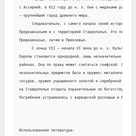
с Ассирией, в 612 году до н. э. Они с мидянами разруши
– крупнейший город древнего мира.
      Следовательно, с самого начала своей истории скиф
Предкавказьем и с территорией Ставрополья. Это передвиж
Предкавказье, затем в Приозовье.
      С конца VII – начала VI века до н. э. Культура с
Европы становится однородной, лишь незначительно отлича
районах. Она по праву может считаться скифской. Сосредо
незначительных предметов быта и оружия: металлических,
сосудов, оружия украшенного золотой и серебряной поделк
на Ставрополье открыты поразительные по богатству и зна
Погребения устраивались с варварской роскошью и богатст
Использованная литература: