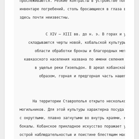
прослеживаются. Резкие контрасты в устройстве погребаль
инвентаре погребений, столь бросающиеся в глаза в майко
здесь почти неизвестны.
            С XIV – XIII вв. до н. э. В горах и ущельях
    складываются черты новой, кобальской культуры, знам
       области обработки бронзы и благородных металлов.
  кавказского населения названа по имени селения Верхни
       в ущелье реки Гизельдон. В ареал кобанской культ
         образом, горная и предгорная часть нашего края
                                                       
      На территории Ставрополья открыто несколько кобан
могильников. Для этой культуры характерна посуда опреде
с округлыми, плавно загнутыми во внутрь краями, кубки,
бокалы. Кобанское прикладное искусство поражает универс
острой наблюдательностью и поистине блестящим мастерств