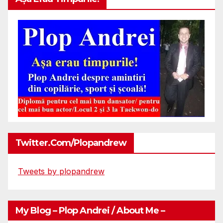
Twitter.com/plopandrew
Tweets by plopandrew
My Blog – Plop Andrei / About Me –