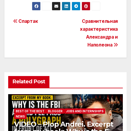
Post
Спартак
Сравнительная
характеристика
navigation
Александра и
Наполеона
Related Post
BEST OF THE BEST
BLOGGER
JOBS AND INTERNSHIPS
NEWS
VIDEO – Plop Andrei. Excerpt