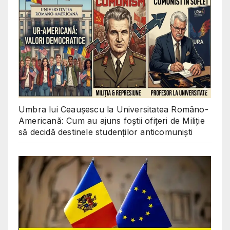
Umbra lui Ceaușescu la Universitatea Româno-
Americană: Cum au ajuns foștii ofițeri de Miliție
să decidă destinele studenților anticomuniști