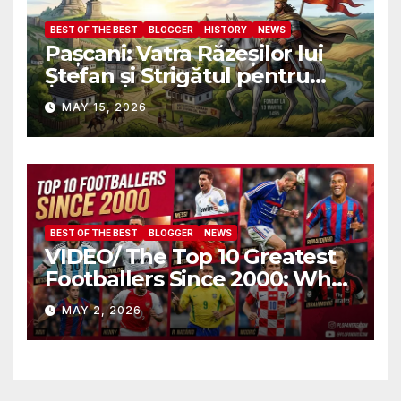
BEST OF THE BEST
BLOGGER
HISTORY
NEWS
Pașcani: Vatra Răzeșilor lui
Ștefan și Strigătul pentru
Demnitate în Fața
MAY 15, 2026
Amalgamării
BEST OF THE BEST
BLOGGER
NEWS
VIDEO/ The Top 10 Greatest
Footballers Since 2000: Who
Is Number One
MAY 2, 2026