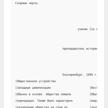
Сходные черты.
                                                       
                                     ученик 11а класса 
                                                       
                            преподаватель истории Плешк
                            Екатеринбург, 1999 г.
|Общественное устройство                              
|Западные цивилизации                       |Восточные
|Обычно в основе  общества лежала           |Обычно в 
|корпорация. Также было характерно          |иерархия.
|разделение общества на слои по             |затруднён