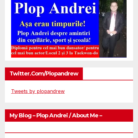
Twitter.com/plopandrew
Tweets by plopandrew
My Blog – Plop Andrei / About Me –
Http://plopandrei.com/category/about-Me