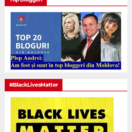
#BlackLivesMatter