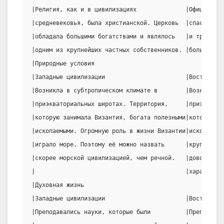
|Религия, как и в цивилизациях              |Официальн
|средневековья, была христианской. Церковь  |спасения.
|обладала большими богатствами и являлось   |и традици
|одним из крупнейших частных собственников. |большим п
|Природные условия                                    
|Западные цивилизации                       |Восточные
|Возникла в субтропическом климате в        |Возникла 
|приэкваториальных широтах. Территория,     |приэквато
|которую занимала Византия, богата полезными|которую з
|ископаемыми. Огромную роль в жизни Византии|ископаемы
|играло море. Поэтому её можно назвать      |крупных и
|скорее морской цивилизацией, чем речной.   |довольно 
|                                           |характерн
|Духовная жизнь                                       
|Западные цивилизации                       |Восточные
|Преподавались науки, которые были          |Преподава