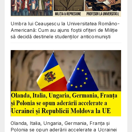
Umbra lui Ceaușescu la Universitatea Româno-
Americană: Cum au ajuns foștii ofițeri de Miliție
să decidă destinele studenților anticomuniști
Olanda, Italia, Ungaria, Germania, Franța și
Polonia se opun aderării accelerate a Ucrainei