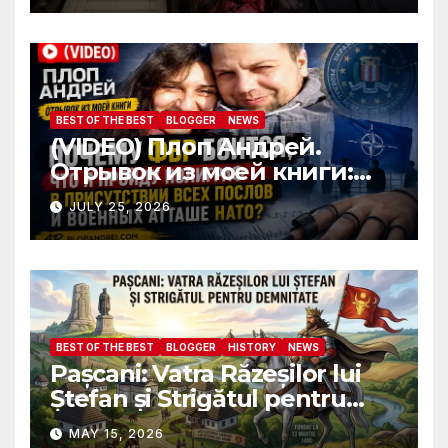
ambassadors and military
attaches?
BEST OF THE BEST
BLOGGER
NEWS
(VIDEO) Плоп Андрей.
Отрывок из моей книги:
Почему ФБР боится, что я
JULY 25, 2026
пройду полиграф в
присутствии всех послов и
военных атташе НАТО?
BEST OF THE BEST
BLOGGER
HISTORY
NEWS
Pașcani: Vatra Răzeșilor lui
Ștefan și Strigătul pentru
Demnitate în Fața
MAY 15, 2026