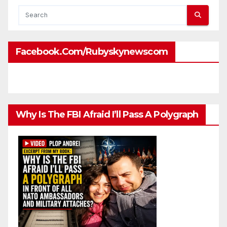
Facebook.com/rubyskynewscom
Why Is The FBI Afraid I’ll Pass A Polygraph