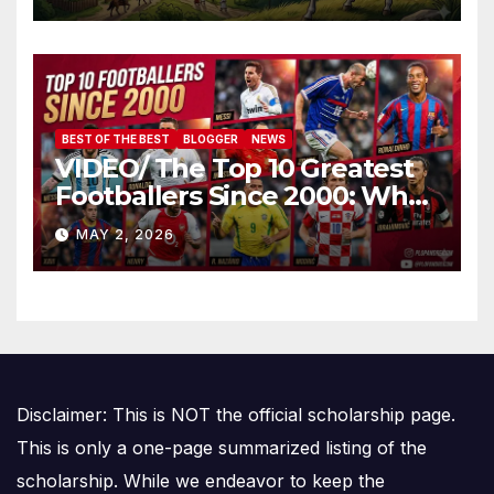
Amalgamării
BEST OF THE BEST
BLOGGER
NEWS
VIDEO/ The Top 10 Greatest
Footballers Since 2000: Who
Is Number One
MAY 2, 2026
Disclaimer: This is NOT the official scholarship page.
This is only a one-page summarized listing of the
scholarship. While we endeavor to keep the