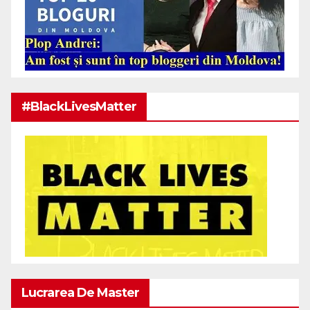
#BlackLivesMatter
Lucrarea De Master