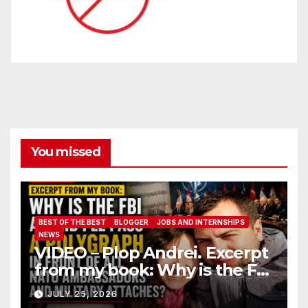
You missed
BEST OF THE BEST
BLOGGER
JOBS AND INTERNSHIPS
NEWS
VIDEO – Plop Andrei. Excerpt
from my book: Why is the FBI
afraid I’ll pass a polygraph in
JULY 25, 2026
front of all NATO