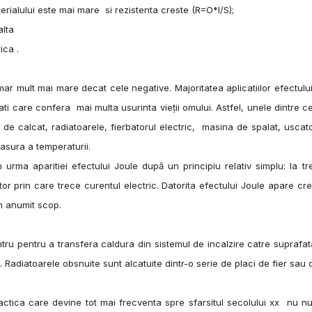
terialului este mai mare si rezistenta creste (R=O*l/S);
alta
ica .
ar mult mai mare decat cele negative. Majoritatea aplicatiilor efectulu
ati care confera mai multa usurinta vieţii omului. Astfel, unele dintre c
l de calcat, radiatoarele, fierbatorul electric, masina de spalat, uscat
asura a temperaturii.
tiei efectului Joule după un principiu relativ simplu: la tr
tor prin care trece curentul electric. Datorita efectului Joule apare cr
n anumit scop.
tru a transfera caldura din sistemul de incalzire catre suprafat
. Radiatoarele obsnuite sunt alcatuite dintr-o serie de placi de fier sau d
tica care devine tot mai frecventa spre sfarsitul secolului xx nu nu