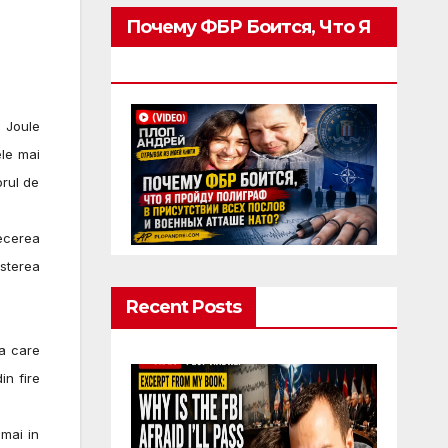
Почему ФБР Боится, Что Я
Пройду Полиграф
i Joule
ele mai
orul de
ecerea
esterea
Recent Posts
a care
in fire
mai in