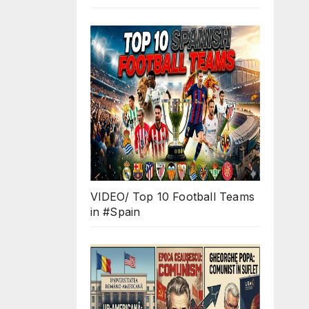
O
d
s?
VIDEO/ Top 10 Football Teams
in #Spain