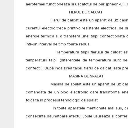
aerotermei functioneaza si uscatotul de par (pheon-ul), c
FIERUL DE CALCAT
Fierul de calcat este un aparat de uz casnic folosi
curentul electric trece printr-o rezistenta electrica, de 
energie termica si o transfera unei talpi confectionata di
intr-un interval de timp foarte redus.
Temperatura talpii fierului de calcat este contro
temperaturii talpii (diferentele de temperatura sunt n
confectii). După incalzirea talpii, fierul de calcat este pr
MASINA DE SPALAT
Masina de spalat este un aparat de uz casnic folos
comandata de un bloc electronic care transforma ener
folosita in procesul tehnologic de spalat.
In toate aparatele mentionate mai sus, caldura es
consecinte daunatoare efectul Joule usureaza si confera (