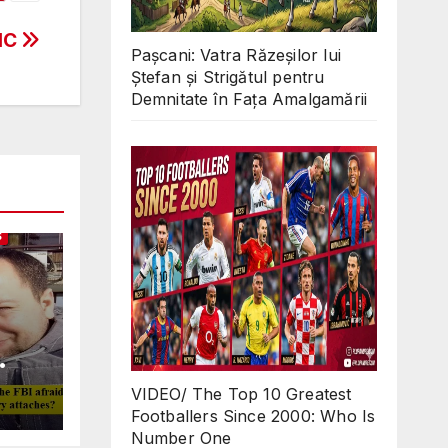
IC
Pașcani: Vatra Răzeșilor lui
Ștefan și Strigătul pentru
Demnitate în Fața Amalgamării
S
Why
VIDEO/ The Top 10 Greatest
ll
Footballers Since 2000: Who Is
 in
Number One