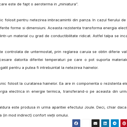
are este de fapt o aeroterma in „miniatura”.
t pentru netezirea imbracamintii din panza. In cazul fierului de 
diferite forme si dimensiuni. Aceasta rezistenta transforma energia elect
ntr-un material cu grad de conductibilitate ridicat. Astfel talpa se inc
lata de untermostat, prin reglarea caruia se obtin diferie valo
ecesare datorita diferitei temperaturi pe care o pot suporta materia
egatit pentru a putea fi intrebuintat la netezirea hainelor.
it la curatarea hainelor. Ea are in componenta o rezistenta ele
gia electrica in energie termica, transferand-o pe aceasta din urm
te produsa in urma aparitiei efectului Joule. Deci, chiar daca 
in mod indirect) confort vieţii omului.