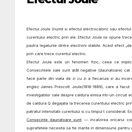
Efectul Joule (numit si efectul electrocaloric sau efectul
curentului electric prin ele. Efectul Joule se opune trecer
pastra legaturile dintre electroni stabile. Acest efect „
prin care trece curentul electric.
Efectul Joule este un fenomen fizic, ceea ce implica
Consecintele sale sunt atât negative (daunatoare) cat s
face parte din viata de zi cu zi a fiecaruia si au incer
englez James Prescott Joule(1818-1889), care a facut nu
investigatiilor sale despre caldura emisa intr-un circuit 
de caldura Q degajata la trecerea curentului electric pri
patratul intensitatii curentului si cu timpul t considerat. 
Consecinte daunatoare sunt
: — incalzirea oricarui co
suprafetele necesita sa fie marite in dimensiune pentru 