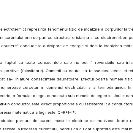
 electrotermic) reprezinta fenomenul fizic de incalzire a corpurilor la t
ii curentului prin corpuri cu structura cristalina si cu electroni liberi p
de opunere” conduce la o disipare de energie si deci la incalzirea mater
 faptul ca toate consecintele sale nu pot fi reversibile sau inlat
i pozitive (folositoare). Oamenii au cautat sa foloseasca acest efec
cat sa-i inlature consecintele daunatoare. Efectul poarta numele fizic
meroase cercetari in domeniul electricitatii si al termodinamicii. In
electric, a formulat o lege, cunoscuta sub numele de legea lui Joule: can
ntr-un conductor este direct proportionala cu rezistenta R a conductoru
Expresia matematica a legii este: Q=R*I*I*t.
nductor parcurs de curent: masinile electrice se incalzesc foarte ra
a rezista la trecerea curentului, pentru ca cu cat suprafata este mai 