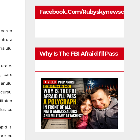
Facebook.com/rubyskynewscom
recerea
entru a
ialului
Why Is The FBI Afraid I’ll Pass
A Polygraph
urate.
t, care
ianului
 cursul
titatea
lui, cu
pid si
mare cu