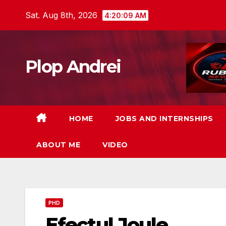
Skip
Sat. Aug 8th, 2026
4:20:09 AM
to
content
Plop Andrei
HOME
JOBS AND INTERNSHIPS
ABOUT ME
VIDEO
PHD
Efectul Joule