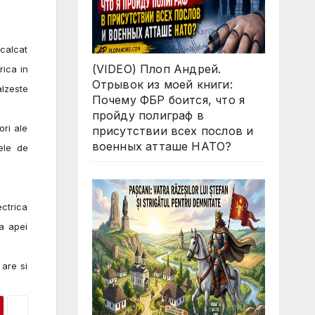
calcat
(VIDEO) Плоп Андрей.
rica in
Отрывок из моей книги:
alzeste
Почему ФБР боится, что я
пройду полиграф в
ri ale
присутствии всех послов и
военных атташе НАТО?
lele de
ctrica
a apei
are si