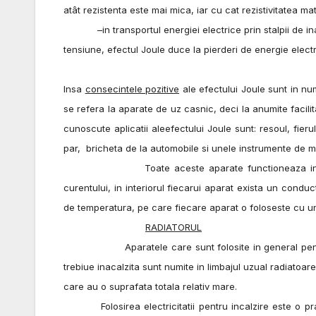
atât rezistenta este mai mica, iar cu cat rezistivitatea ma
–in transportul energiei electrice prin stalpii de in
tensiune, efectul Joule duce la pierderi de energie electr
Insa
consecintele pozitive
ale efectului Joule sunt in num
se refera la aparate de uz casnic, deci la anumite facilit
cunoscute aplicatii aleefectului Joule sunt: resoul, fieru
par, bricheta de la automobile si unele instrumente de m
Toate aceste aparate functioneaza in urma apari
curentului, in interiorul fiecarui aparat exista un conduc
de temperatura, pe care fiecare aparat o foloseste cu u
RADIATORUL
Aparatele care sunt folosite in general pentru pen
trebiue inacalzita sunt numite in limbajul uzual radiatoare
care au o suprafata totala relativ mare.
Folosirea electricitatii pentru incalzire este o prac