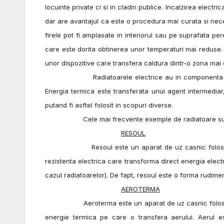
locuinte private ci si in cladiri publice. Incalzirea elect
dar are avantajul ca este o procedura mai curata si nece
firele pot fi amplasate in interiorul sau pe suprafata pe
care este dorita obtinerea unor temperaturi mai reduse. Co
unor dispozitive care transfera caldura dintr-o zona mai 
Radiatoarele electrice au in componenta o reziste
Energia termica este transferata unui agent intermediar
putand fi asftel folosit in scopuri diverse.
Cele mai frecvente exemple de radiatoare sunt: cal
RESOUL
Resoul este un aparat de uz casnic folosit pentru
rezistenta electrica care transforma direct energia elect
cazul radiatoarelor). De fapt, resoul este o forma rudimen
AEROTERMA
Aeroterma este un aparat de uz casnic folosita la i
energie termica pe care o transfera aerului. Aerul est