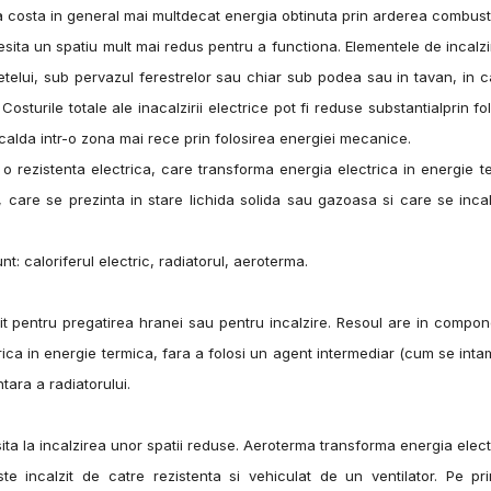
rica costa in general mai multdecat energia obtinuta prin arderea combustib
sita un spatiu mult mai redus pentru a functiona. Elementele de incalz
retelui, sub pervazul ferestrelor sau chiar sub podea sau in tavan, in c
sturile totale ale inacalzirii electrice pot fi reduse substantialprin fo
calda intr-o zona mai rece prin folosirea energiei mecanice.
nta electrica, care transforma energia electrica in energie te
, care se prezinta in stare lichida solida sau gazoasa si care se inca
oriferul electric, radiatorul, aeroterma.
 pregatirea hranei sau pentru incalzire. Resoul are in compon
rica in energie termica, fara a folosi un agent intermediar (cum se inta
tara a radiatorului.
ncalzirea unor spatii reduse. Aeroterma transforma energia electr
e incalzit de catre rezistenta si vehiculat de un ventilator. Pe pri