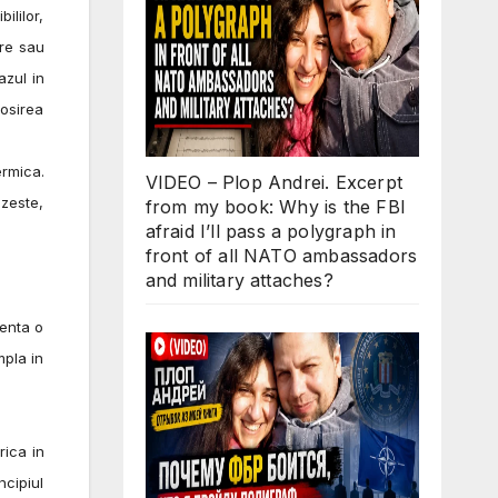
ililor,
ire sau
azul in
losirea
rmica.
VIDEO – Plop Andrei. Excerpt
lzeste,
from my book: Why is the FBI
afraid I’ll pass a polygraph in
front of all NATO ambassadors
and military attaches?
enta o
mpla in
ica in
ncipiul