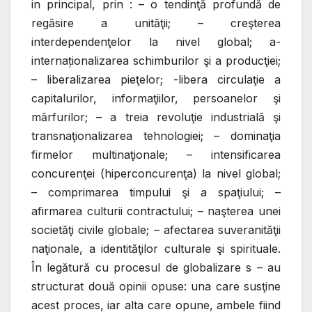
in principal, prin : – o tendinţă profundă de
regăsire a unităţii; – creşterea
interdependenţelor la nivel global; a-
internaționalizarea schimburilor şi a producţiei;
– liberalizarea pieţelor; -libera circulaţie a
capitalurilor, informaţiilor, persoanelor şi
mărfurilor; – a treia revoluţie industrială şi
transnaţionalizarea tehnologiei; – dominaţia
firmelor multinaţionale; – intensificarea
concurenţei (hiperconcurenţa) la nivel global;
– comprimarea timpului şi a spaţiului; –
afirmarea culturii contractului; – naşterea unei
societăţi civile globale; – afectarea suveranităţii
naţionale, a identităţilor culturale şi spirituale.
În legătură cu procesul de globalizare s – au
structurat două opinii opuse: una care susţine
acest proces, iar alta care opune, ambele fiind