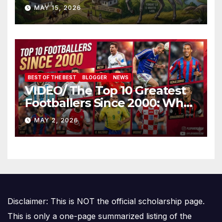
Demnitate în Fața
MAY 15, 2026
Amalgamării
BEST OF THE BEST
BLOGGER
NEWS
VIDEO/ The Top 10 Greatest
Footballers Since 2000: Who
Is Number One
MAY 2, 2026
Disclaimer: This is NOT the official scholarship page.
This is only a one-page summarized listing of the