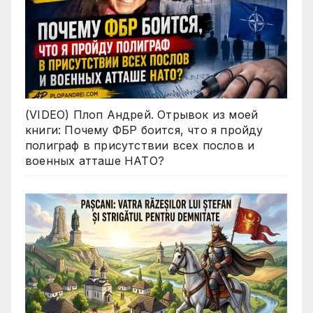
(VIDEO) Плоп Андрей. Отрывок из моей
книги: Почему ФБР боится, что я пройду
полиграф в присутствии всех послов и
военных атташе НАТО?