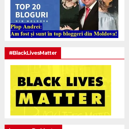
#BlackLivesMatter