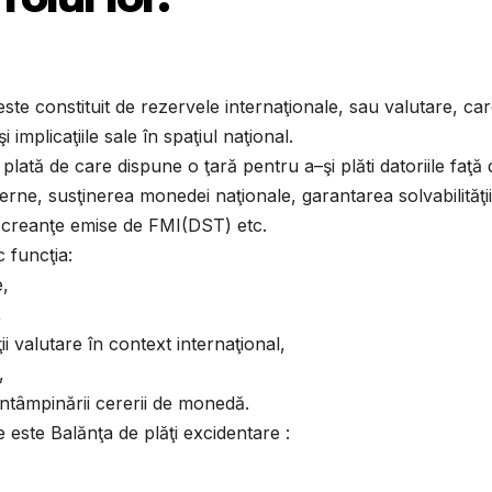
ste constituit de rezervele internaţionale, sau valutare, ca
implicaţiile sale în spaţiul naţional.
plată de care dispune o ţară pentru a–şi plăti datoriile faţă 
xterne, susţinerea monedei naţionale, garantarea solvabilităţii
, creanţe emise de FMI(DST) etc.
c funcţia:
e,
,
ţii valutare în context internaţional,
,
eîntâmpinării cererii de monedă.
 este Balănţa de plăţi excidentare :