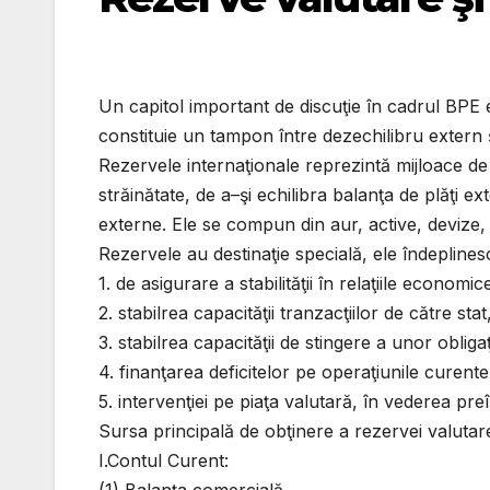
Un capitol important de discuţie în cadrul BPE e
constituie un tampon între dezechilibru extern şi 
Rezervele internaţionale reprezintă mijloace de 
străinătate, de a–şi echilibra balanţa de plăţi e
externe. Ele se compun din aur, active, devize
Rezervele au destinaţie specială, ele îndeplines
1. de asigurare a stabilităţii în relaţiile economic
2. stabilrea capacităţii tranzacţiilor de către stat
3. stabilrea capacităţii de stingere a unor obliga
4. finanţarea deficitelor pe operaţiunile curente
5. intervenţiei pe piaţa valutară, în vederea pr
Sursa principală de obţinere a rezervei valutare
I.Contul Curent: