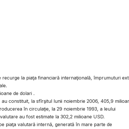
se recurge la piaţa financiară internaţională, împrumuturi ex
ale.
oane de dolari .
 au constituit, la sfîrşitul lunii noiembrie 2006, 405,9 milioa
ntroducerea în circulaţie, la 29 noiembrie 1993, a leului
alutare au fost estimate la 302,2 milioane USD.
ă pe piaţa valutară internă, generată în mare parte de