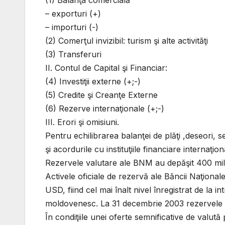
(1) Balanţa comercială
– exporturi (+)
– importuri (-)
(2) Comerţul invizibil: turism şi alte activităţi
(3) Transferuri
II. Contul de Capital şi Financiar:
(4) Investiţii externe (+;-)
(5) Credite şi Creanţe Externe
(6) Rezerve internaţionale (+;-)
III. Erori şi omisiuni.
Pentru echilibrarea balanţei de plăţi ,deseori, 
şi acordurile cu instituţiile financiare internaţion
Rezervele valutare ale BNM au depăşit 400 mili
Activele oficiale de rezervă ale Băncii Naţionale
USD, fiind cel mai înalt nivel înregistrat de la i
moldovenesc. La 31 decembrie 2003 rezervele v
În condiţiile unei oferte semnificative de valut