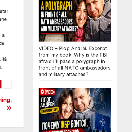
etar
oane
e a
ca
VIDEO – Plop Andrei. Excerpt
from my book: Why is the FBI
ltă
afraid I’ll pass a polygraph in
i.
front of all NATO ambassadors
and military attaches?
ming.