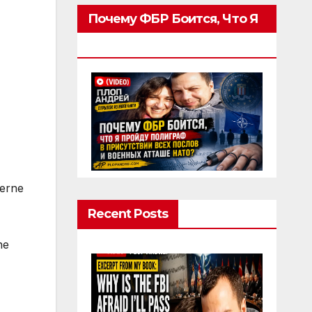
Почему ФБР Боится, Что Я
Пройду Полиграф
terne
Recent Posts
ne