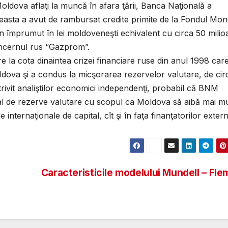
Moldova aflaţi la muncă în afara ţării, Banca Naţională a
asta a avut de rambursat credite primite de la Fondul Mon
un împrumut în lei moldoveneşti echivalent cu circa 50 mili
ncernul rus “Gazprom”.
e la cota dinaintea crizei financiare ruse din anul 1998 car
ldova şi a condus la micşorarea rezervelor valutare, de cir
trivit analiştilor economici independenţi, probabil că BNM
al de rezerve valutare cu scopul ca Moldova să aibă mai mu
e internaţionale de capital, cît şi în faţa finanţatorilor extern
Caracteristicile modelului Mundell – Fle