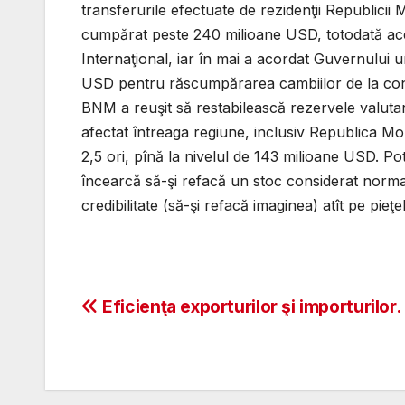
transferurile efectuate de rezidenţii Republicii 
cumpărat peste 240 milioane USD, totodată ace
Internaţional, iar în mai a acordat Guvernului 
USD pentru răscumpărarea cambiilor de la co
BNM a reuşit să restabilească rezervele valutar
afectat întreaga regiune, inclusiv Republica Mo
2,5 ori, pînă la nivelul de 143 milioane USD. Po
încearcă să-şi refacă un stoc considerat norm
credibilitate (să-şi refacă imaginea) atît pe pieţel
Post
Eficienţa exporturilor şi importurilor.
navigation