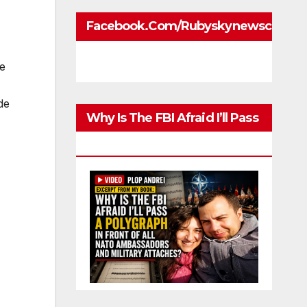
Facebook.com/rubyskynewscom
re
de
Why Is The FBI Afraid I’ll Pass
A Polygraph