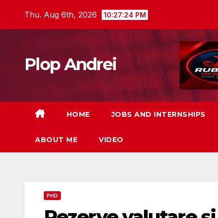
Skip
Thu. Aug 6th, 2026
10:27:26 PM
to
content
Plop Andrei
HOME
JOBS AND INTERNSHIPS
ABOUT ME
VIDEO
PHD
Rezerve valutare şi r