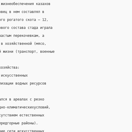
 жизнеобеспечения казахов
овец в нем составлял в
ого рогатого скота — 12,
ового состава стада играла
частым перекочевкам, а
 в хозяйственной (мясо,
й жизни (транспорт, военные
хозяйства:
 искусственных
лизации водных ресурсов
ался в ареалах с резко
дно-климатическихусловий,
сутствием естественных
предгорные районы).
ние сети искусственных