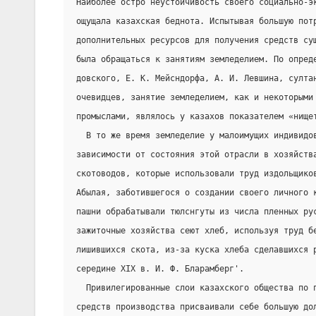
Наиболее остро неустойчивость своего социально-э
ощущала казахская беднота. Испытывая большую пот
дополнительных ресурсов для получения средств су
была обращаться к занятиям земледелием. По опред
довского, Е. К. Мейсндорфа, А. И. Левшина, султа
очевидцев, занятие земледелием, как и некоторыми
промыслами, являлось у казахов показателем «нище
  В то же время земледелие у малоимущих индивидо
зависимости от состояния этой отрасли в хозяйств
скотоводов, которые использовали труд издольщико
Абылая, заботившегося о создании своего личного 
пашни обрабатывали тюлснгуты из числа пленных ру
зажиточные хозяйства сеют хлеб, используя труд б
лишившихся скота, из-за куска хлеба сделавшихся 
середине XIX в. И. Ф. Бларамберг'.
  Привилегированные слои казахского общества по 
средств производства присваивали себе большую до