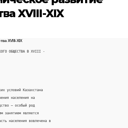
ва XVIII-XIX
ва XVIII-XIX
КОГО ОБЩЕСТВА В XVIII -
ких условий Казахстана
чения населения на
дство — особый род
им занятием является
асть населения вовлечена в