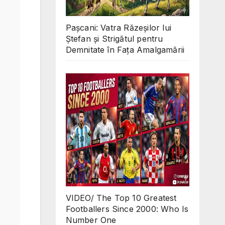
Pașcani: Vatra Răzeșilor lui
Ștefan și Strigătul pentru
Demnitate în Fața Amalgamării
VIDEO/ The Top 10 Greatest
Footballers Since 2000: Who Is
Number One