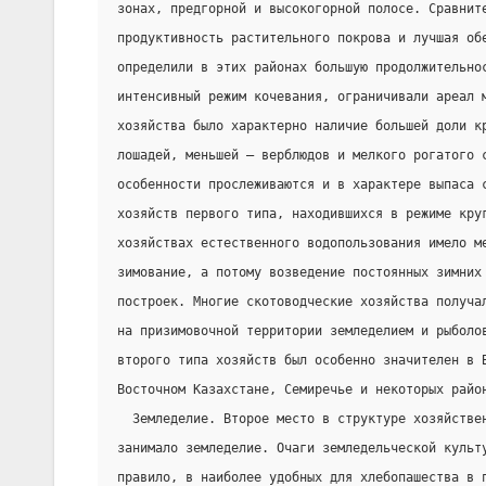
зонах, предгорной и высокогорной полосе. Сравнит
продуктивность растительного покрова и лучшая об
определили в этих районах большую продолжительно
интенсивный режим кочевания, ограничивали ареал 
хозяйства было характерно наличие большей доли к
лошадей, меньшей — верблюдов и мелкого рогатого 
особенности прослеживаются и в характере выпаса 
хозяйств первого типа, находившихся в режиме кру
хозяйствах естественного водопользования имело м
зимование, а потому возведение постоянных зимних
построек. Многие скотоводческие хозяйства получа
на призимовочной территории земледелием и рыболо
второго типа хозяйств был особенно значителен в 
Восточном Казахстане, Семиречье и некоторых райо
  Земледелие. Второе место в структуре хозяйстве
занимало земледелие. Очаги земледельческой культ
правило, в наиболее удобных для хлебопашества в 