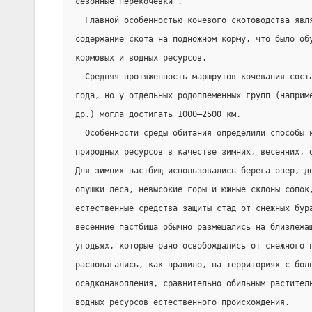
сезонные перекочевки'.
  Главной особенностью кочевого скотоводства явл
содержание скота на подножном корму, что было об
кормовых и водных ресурсов.
  Средняя протяженность маршрутов кочевания сост
года, но у отдельных родоплеменных групп (наприм
др.) могла достигать 1000—2500 км.
  Особенности среды обитания определили способы 
природных ресурсов в качестве зимних, весенних, 
Для зимних пастбищ использовались берега озер, д
опушки леса, невысокие горы и южные склоны сопок
естественные средства защиты стад от снежных бур
весенние пастбища обычно размещались на близлежа
угодьях, которые рано освобождались от снежного 
располагались, как правило, на территориях с бол
осадконакопления, сравнительно обильным растител
водных ресурсов естественного происхождения.