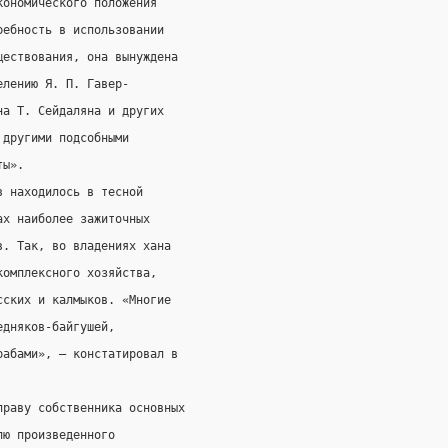
кономического положения
ребность в использовании
ществования, она вынуждена
елению Я. П. Гавер-
на Т. Сейдаляна и других
 другими подсобными
ты».
в находилось в тесной
ах наиболее зажиточных
в. Так, во владениях хана
комплексного хозяйства,
сских и калмыков. «Многие
едняков-байгушей,
рабами», — констатировал в
праву собственника основных
лю произведенного