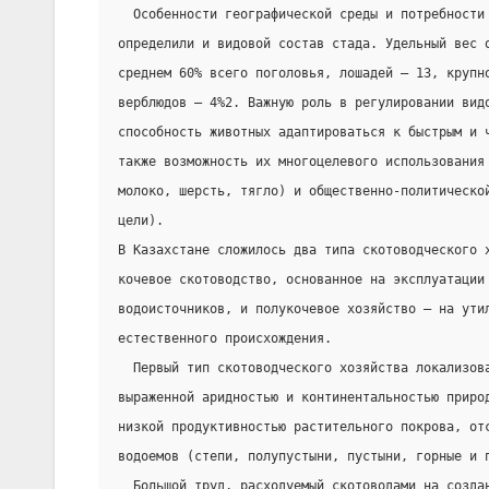
  Особенности географической среды и потребности
определили и видовой состав стада. Удельный вес 
среднем 60% всего поголовья, лошадей — 13, крупн
верблюдов — 4%2. Важную роль в регулировании вид
способность животных адаптироваться к быстрым и 
также возможность их многоцелевого использования
молоко, шерсть, тягло) и общественно-политическо
цели).
В Казахстане сложилось два типа скотоводческого 
кочевое скотоводство, основанное на эксплуатации
водоисточников, и полукочевое хозяйство — на ути
естественного происхождения.
  Первый тип скотоводческого хозяйства локализов
выраженной аридностью и континентальностью приро
низкой продуктивностью растительного покрова, от
водоемов (степи, полупустыни, пустыни, горные и 
  Большой труд, расходуемый скотоводами на созда