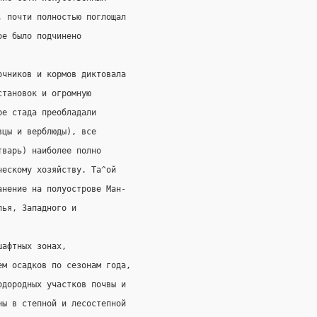
, почти полностью поглощал
ое было подчинено
очников и кормов диктовала
становок и огромную
ре стада преобладали
вцы и верблюды), все
тварь) наиболее полно
ческому хозяйству. Та^ой
анение на полуострове Ман-
лья, Западного и
шафтных зонах,
ем осадков по сезонам года,
одородных участков почвы и
ны в степной и лесостепной