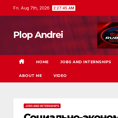
Skip
Fri. Aug 7th, 2026
2:27:46 AM
to
content
Plop Andrei
HOME
JOBS AND INTERNSHIPS
ABOUT ME
VIDEO
JOBS AND INTERNSHIPS
Социально-эконо