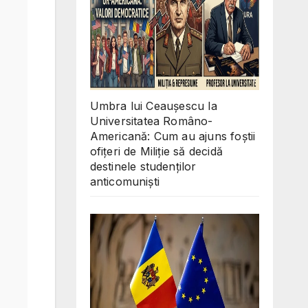
Umbra lui Ceaușescu la
Universitatea Româno-
Americană: Cum au ajuns foștii
ofițeri de Miliție să decidă
destinele studenților
anticomuniști