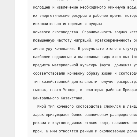
колодцев и извлечение необходимого минимума воды
их энергетические ресурсы и рабочее время, котор
исключительно интересам и нуждам
кочевого скотоводства. Ограниченность водных ист
повышенную частоту миграций, кратковременность о
амплитуду кочевания. В результате этого в стукту
наиболее подвижные и выносливые виды животных (о
предметы материальной культуры (юрта, домашняя у
соответствовали кочевому образу жизни и скотовод
тип хозяйственной деятельности получил распростр
гышлак, плато Устюрт, в некоторых районах Приара
Центрального Казахстана.
  Иной тип кочевого скотоводства сложился в ланд
характеризующихся более равномерным распределени
реками с круглогодичным стоком воды, наличием пл
проч. К ним относятся речные и околоозерные доли