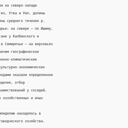
ли на северо-западе
гиз, Утва и Уил, долины
ины среднего течения р.
арье: на севере — по Ишиму,
тане у Калбинского и
 в Семиречье — на верховьях
ричем географическое
венно-климатические
культурно-экономических
родами оказали определенное
еделия, отбор
заимствований у соседей,
в хозяйственных и иных
мледелию находилось в
товодческого хозяйства.