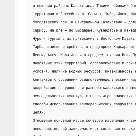
отношении районах Казахстана. Такими районами бы
территории в бассейнах р. Сагыза, Эмба, Илек, Ир
Мугоджарских гор: в Центральном Казахстане — дол
Сарысу; на юге — по Сырдарье, Кувандарье и Жанад
Нуре и Тургаю с их притоками; в Восточном Казахс
Тарбагатайского хребтов, в предгорьях Каркаралы;
Лепсы, Аксу, Каратала и в среднем течении Или. П
положение этих территорий, орографические и поч-
условия, наличие водных ресурсов, интенсивность 
контактов с соседними оседло-земледельческими на
воздействие на уровень и размеры казахского земл
земледельческих культур, степень агрономических 
способы использования земледельческих продуктов 
целях.
Отношение основной массы кочевого населения к зе
непосредственной зависимости от состояния ее ско