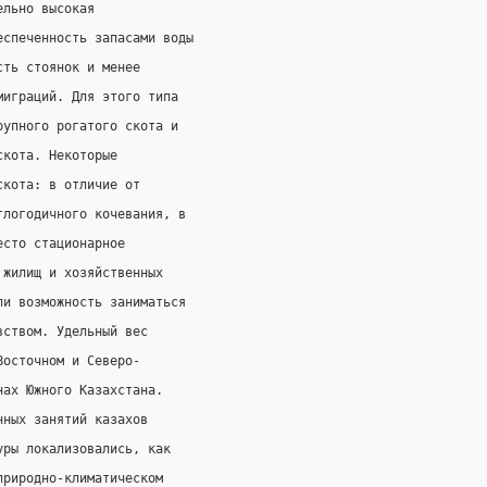
ельно высокая
еспеченность запасами воды
сть стоянок и менее
миграций. Для этого типа
рупного рогатого скота и
скота. Некоторые
скота: в отличие от
глогодичного кочевания, в
есто стационарное
 жилищ и хозяйственных
ли возможность заниматься
вством. Удельный вес
Восточном и Северо-
нах Южного Казахстана.
нных занятий казахов
уры локализовались, как
природно-климатическом