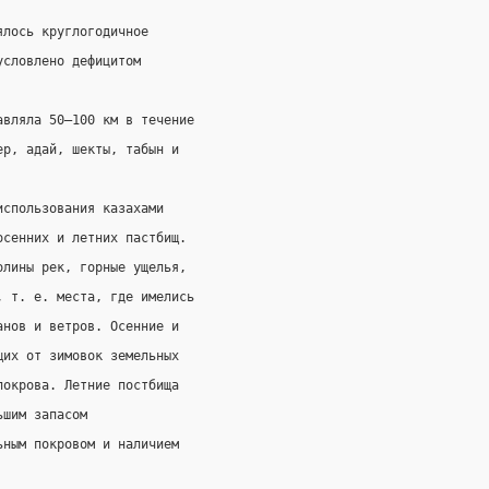
ялось круглогодичное
условлено дефицитом
авляла 50—100 км в течение
ер, адай, шекты, табын и
использования казахами
осенних и летних пастбищ.
олины рек, горные ущелья,
, т. е. места, где имелись
анов и ветров. Осенние и
щих от зимовок земельных
покрова. Летние постбища
ьшим запасом
ьным покровом и наличием