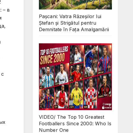
Pașcani: Vatra Răzeșilor lui
Ștefan și Strigătul pentru
Demnitate în Fața Amalgamării
VIDEO/ The Top 10 Greatest
Footballers Since 2000: Who Is
Number One