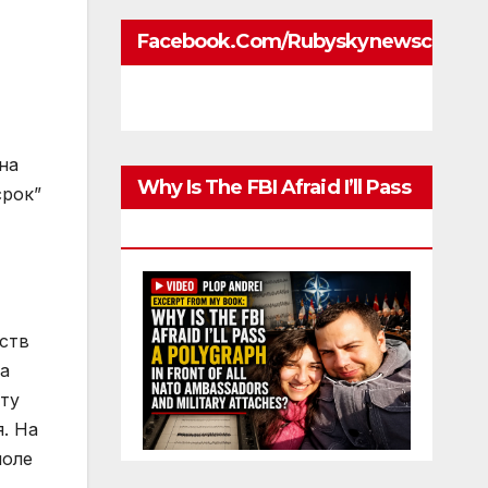
Facebook.com/rubyskynewscom
Why Is The FBI Afraid I’ll Pass
A Polygraph