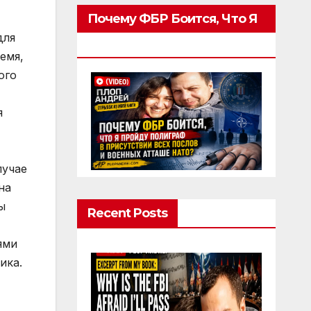
Почему ФБР Боится, Что Я
Пройду Полиграф
Recent Posts