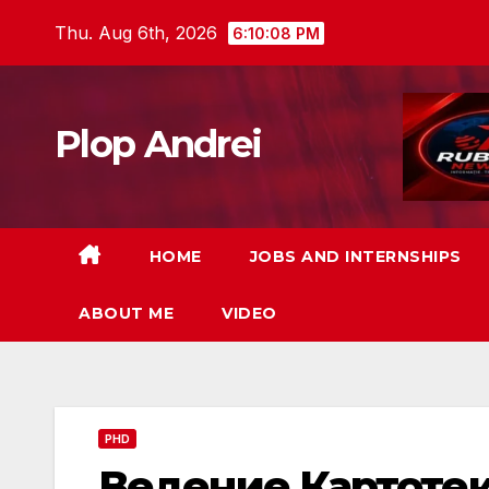
Skip
Thu. Aug 6th, 2026
6:10:09 PM
to
content
Plop Andrei
HOME
JOBS AND INTERNSHIPS
ABOUT ME
VIDEO
PHD
Ведение Картотек