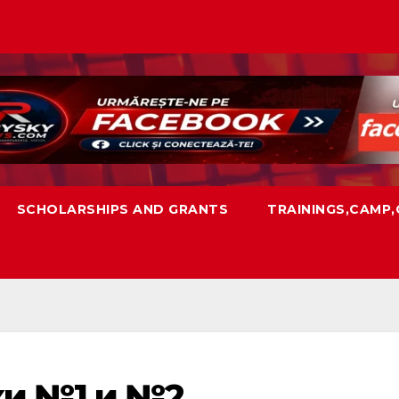
SCHOLARSHIPS AND GRANTS
TRAININGS,CAMP
и №1 и №2.