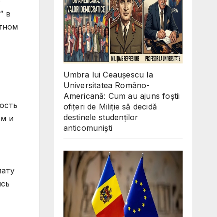
Umbra lui Ceaușescu la
Universitatea Româno-
Americană: Cum au ajuns foștii
ofițeri de Miliție să decidă
destinele studenților
anticomuniști