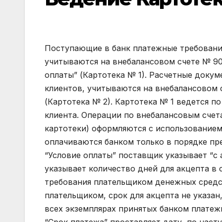
Поступающие в банк платежные требования, оплачиваемые с предварительным акцептом, учитываются на внебалансовом счете № 90901 “Расчетные документы, ожидающие акцепта для оплаты” (Картотека № 1). Расчетные документы, не оплаченные в срок из-за отсутствия средств на клиентов, учитываются на внебалансовом счете 90902 “Расчетные документы, не оплаченные в срок” (Картотека № 2). Картотека № 1 ведется по срокам оплаты, а картотека № 2 – в разрезе каждого клиента. Операции по внебалансовым счетам №№ 90901, 90902 (приход в картотеку и расход из картотеки) оформляются с использованием платёжных ордеров. Платежные требования оплачиваются банком только в порядке предварительного акцепта. В этом документе в поле “Условие оплаты” поставщик указывает “с акцептом”. В поле “Срок для акцепта” получатель средств указывает количество дней для акцепта в случае, если платеж производится при условии акцепта требования плательщиком денежных средств. Если в платежном требовании, подлежащем акцепту плательщиком, срок для акцепта не указан, то сроком для акцепта следует считать 3 рабочих дня. На всех экземплярах принятых банком платежных требований ответственный исполнитель банка в поле “Срок платежа” проставляет дату, по наступлении которой истекает срок акцепта платежного требования. День поступления в банк платежного требования в расчет указанной даты не принимается. Последний экземпляр платежного требования используется в качестве извещения для акцепта и передается плательщику в тот же день, если документы поступили в операционное время, либо не позже следующего рабочего дня при поступлении документов по истечении операционного времени. Передача платежных требований плательщику осуществляется исполняющим банком в порядке, предусмотренном договором банковского счета. Таким образом, платёжные требования помещаются исполняющим банком в Картотеку №1 до получения акцепта плательщика либо наступления срока платежа. Плательщик вправе отказаться полностью или частично от акцепта платежных требований по основаниям, предусмотренным в основном договоре, в том числе в случае несоответствия применяемой формы расчетов заключенному договору, с обязательной ссылкой на пункт, номер, дату договора и указанием мотивов отказа. При этом отказ плательщика от оплаты платежного требования оформляется заявлением об отказе от акцепта формы №0401004, составляемым в трёх экземплярах. Первый и второй экземпляры заявления оформляются подписями должностных лиц, имеющих право подписи расчетных документов, и оттиском печати плательщика. Ответственный исполнитель банка, на которого возложен прием заявлений об отказе от акцепта платежных требований, проверяет правильность и полноту оформления клиентом заявления об отказе от акцепта, наличие основания для отказа, ссылки на номер, дату, пункт договора, в котором это основание предусмотрено, а также соответствие номера и даты договора, которые указаны в платежном требовании и заверяет все экземпляры заявления об отказе от акцепта своей подписью и оттиском штампа банка с указанием даты. При полном отказе от акцепта платежное требование изымается из картотеки по внебалансовому счету №90901 “Расчетные документы, ожидающие акцепта для оплаты” и в тот же день подлежит возврату в банк – эмитент вместе со вторым экземпляром заявления об отказе от акцепта для возврата получателю средств. Первый экземпляр заявления об отказе от акцепта с копией платежного требования помещается в документы дня банка плательщика в качестве основания возврата расчетного документа без оплаты и списания с внебалансового счета №90901. Третий экземпляр заявления возвращается плательщику в качестве расписки в получении заявления об отказе от акцепта. При частичном отказе от акцепта платежное требование изымается из Картотеки №1 и оплачивается в сумме, акцептованной плательщиком. При этом сумма, обозначенная цифрами, обводится и рядом с ней выводится новая сумма, подлежащая оплате. Произведенная запись заверяется подписью ответственного исполнителя банка. Первый экземпляр заявления об отказе от акцепта вместе с первым экземпляром платежного требования помещается в документы дня в качестве основания списания денежных средств со счета клиента, второй экземпляр заявления направляется не позже рабочего дня, следующего за днем приема заявления об отказе от акцепта, в банк – эмитент для передачи получателю средств. Третий экземпляр заявления возвращается плательщику в качестве расписки в получении заявления об отказе от акцепта. Ответственность за необоснованный отказ от оплаты платежных требований несет плательщик. Банки не рассматривают претензии по существу отказов от акцепта. Все возникающие между плательщиком и получателем средств разногласия разрешаются в порядке, предусмотренном законодатель