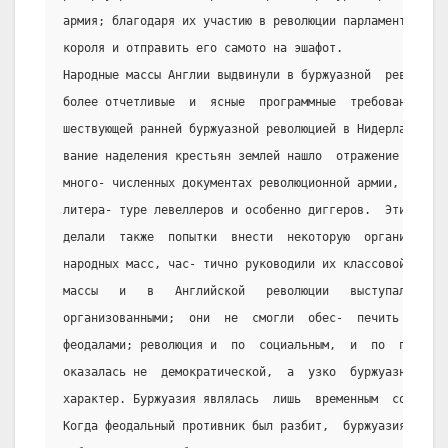
армия; благодаря их участию в революции парламент смог 
короля и отправить его самото на эшафот.
Народные массы Англии выдвинули в буржуазной  революции
более отчетливые  и  ясные  программные  требования  по
шествующей ранней буржуазной революцией в Нидерландах. 
вание наделения крестьян землей нашло  отражение  в  хо
много- численных документах революционной армии, так  и
литера- туре левеллеров и особенно диггеров.  Эти  поли
делали  также  попытки  внести  некоторую  организованн
народных масс, час- тично руководили их классовой борьб
массы   и   в   Английской   революции   выступали   вс
организованными;  они  не  смогли  обес-  печить  себе 
феодалами; революция и  по  социальным,  и  по  поли-  
оказалась не  демократической,  а  узко  буржуазной,  н
характер. Буржуазия являлась  лишь  временным  союзнико
Когда феодальный противник был разбит,  буржуазия  посп