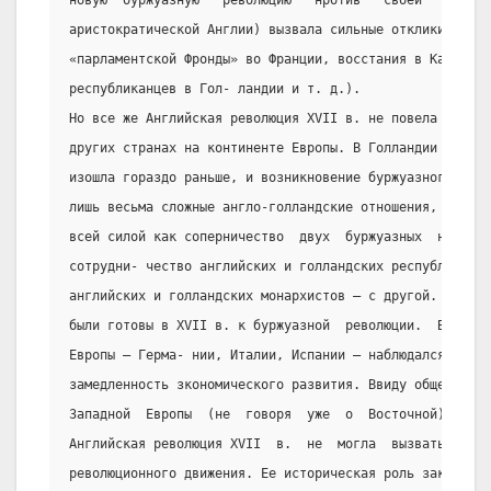
новую  буржуазную   революцию   нротив   своей   метроп
аристократической Англии) вызвала сильные отклики в дру
«парламентской Фронды» во Франции, восстания в Каталони
республиканцев в Гол- ландии и т. д.).
Но все же Английская революция XVII в. не повела к рево
других странах на континенте Европы. В Голландии буржуа
изошла гораздо раньше, и возникновение буржуазного стро
лишь весьма сложные англо-голландские отношения,  в  ко
всей силой как соперничество  двух  буржуазных  наций, 
сотрудни- чество английских и голландских республиканце
английских и голландских монархистов – с другой. Ни Фра
были готовы в XVII в. к буржуазной  революции.  В  друг
Европы – Герма- нии, Италии, Испании – наблюдался аконо
замедленность зкономического развития. Ввиду общей  неп
Западной  Европы  (не  говоря  уже  о  Восточной)  к  б
Английская революция XVII  в.  не  могла  вызвать  непо
революционного движения. Ее историческая роль заключала