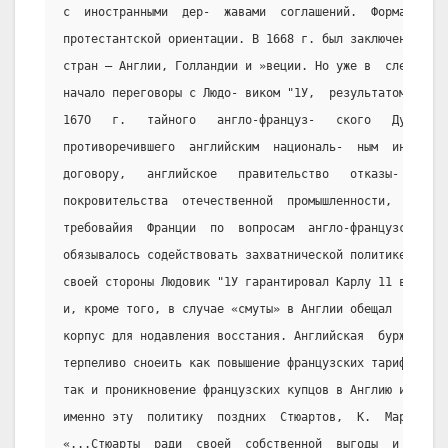
с  иностранными  дер-  жавами  соглашений.  Формально  
протестантской ориентации. В 1668 г. был заключен союз 
стран – Англии, Голландии и »веции. Но уже в  следующем
начало переговоры с Людо- виком "1У,  результатом  чего
167О   г.   тайного   англо-француз-   ского   Дуврског
противоречившего  английским  националь-  ным  интереса
договору,   английское   правительство   отказы-    вал
покровительства  отечественной  промышленности,  удовле
требовайия  Франции  по  вопросам  англо-французской  т
обязывалось содействовать захватнической политике Людов
своей стороны Людовик "1У гарантировал Карлу 11 выплату
и, кроме того, в случае «смуты» в Англии обещал  присла
корпус для нодавления восстания. Английская  буржуазия 
терпеливо сноеить как повышение французских тарифов на 
так и проникновение французских купцов в Англию и ее ко
именно эту  политику  поздних  Стюартов,  К.  Маркс  и 
«...Стюарты  ради  своей  собственной  выгоды  и  выгод