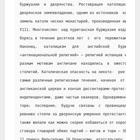
буржуазии  и  дворянства.  Реставрация  католицизма   с
дворянское землевладение, одним из источников  которого
земель католи ческих монастырей, произведенная еще  в  
У111. Многочислен- над пуританская буржуазия издавна не
борясь в течение десятков лет  с  его  пережитками  в  
Наконец,   католицизм   для    английской    буржуазии 
«антинациональной религией» – религией испанцев и франц
разным  мотивам  англичане  находились  в  ожесточенной
столетий. Католическая опасность на некото-  рое  время
самые различные религиозные течения, начиная  от  еписк
англиканской церкви и кончая диссентерами-протес- танта
индепендентами, даже частью квакеров. Одновременно общи
тори;  последние,  будучи  связаны  с  провинциальными 
ревниво стояли за дворянскую умеренно протестантскую ан
также желали как можно скорее избавиться от короля-  па
сговора главарей обеих партий – вигов и тори – 30 июня 
11 принцу Вильгельму 1Н Оранскому, штатгальтеру  Голлан