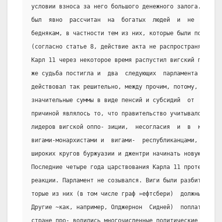
условии взноса за него большого денежного залога. Таким
был  явно  рассчитан  на  богатых  людей  и  не  давал 
беднякам, в частности тем из них, которые были посажены
(согласно статье 8, действие акта не распространялось н
Карл 11 через некоторое время распустил вигский парламе
же судьба постигла и  два  следующих  парламента  1680 
действовал так решительно, между прочим, потому, что  о
значительные суммы в виде пенсий и субсидий  от  Людови
причиной являлось то, что правительство учитывало  нере
лидеров вигской оппо- зиции,  несогласия  и  в  конце  
вигами-монархистами и  вигами-  республиканцами,  а  та
широких кругов буржуазии и джентри начинать новую револ
Последние четыре года царствования Карла 11 протекали в
реакции. Парламент не созывался. Виги были разбиты и де
торые из них (в том числе граф »ефтсбери)  должны  были
Другие ~как, например, Олджернон  Сидней)  поплатились 
стране про- водились многочисленные политические судебн