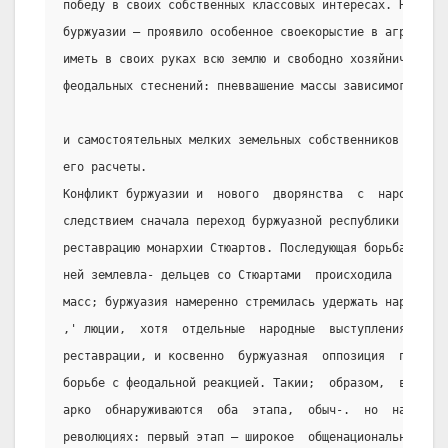
победу в своих собственных классовых интересах. Новое д
буржуазии – проявило особенное своекорыстие в аграрном 
иметь в своих руках всю землю и свободно хозяйничать на
феодальных стеснений: пневвашение массы зависимого крес
и самостоятельных мелких земельных собственников  совер
его расчеты.
Конфликт буржуазии и  нового  дворянства  с  народными 
следствием сначала переход буржуазной республики к прот
реставрацию монархии Стюартов. Последующая борьба буржу
ней землевла- дельцев со Стюартами  происходила  уже  б
масс; буржуазия намеренно стремилась удержать народные 
,' люции,  хотя  отдельные  народные  выступления  прои
реставрации, и косвенно  буржуазная  оппозиция  пользов
борьбе с феодальной реакцией. Такии;  образом,  в  Англ
арко  обнаруживаются  оба  этапа,  обыч-.  но  наблюдаю
революциях: первый этап – широкое  общенациональное  дв