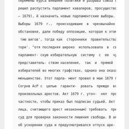
перемены курса внешней политики и разрыва союза с Франц
решил распустить парламент кавалеров, просуществовавший
– 1679), й назначить новые парламентские выборы.
Выборы  1679  г.,  происходившие  в  чрезвычайно  напря
обстановке, дали победу оппозиции, которая к этому врем
 тию вигов', тогда как  сторонники  правительства  орга
тори'. "отя последняя широко  использовала  в  своих  и
парламент- скую избирательную  систему  с  ее  чудовищн
представитель- ством населения,  так  и  прямой  админи
избирателей во многих графствах, однако она оказалась в
меньшинстве. Этот парла- мент провел в мае 1679 г.  важ
Согрнв АсР с  целью  гаранти-  ровать  прежде  всего  л
произвольных арестов. Акт 1679 г. уточ-  нял  процедуру
частности, чтобы приказ был подписан судьей. Акт обязыв
лица, считающего арест незаконным) требовать  представл
суд для проверки законности лишения свободы. В акте  со
об ускорении суда и предусматривался отпуск аре- стован