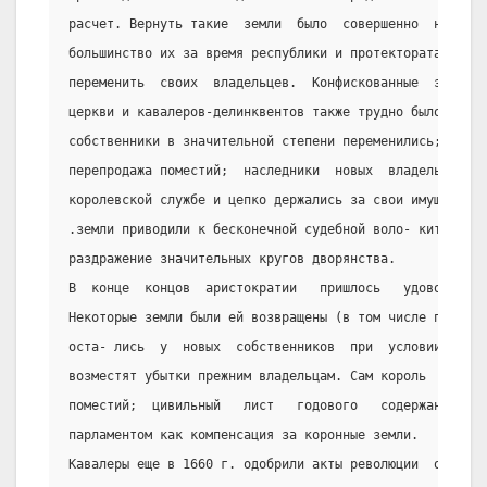
расчет. Вернуть такие  земли  было  совершенно  невозмо
большинство их за время республики и протектората успел
переменить  своих  владельцев.  Конфискованные  земли  
церкви и кавалеров-делинквентов также трудно было возвр
собственники в значительной степени переменились; проис
перепродажа поместий;  наследники  новых  владельцев  у
королевской службе и цепко держались за свои имущества.
.земли приводили к бесконечной судебной воло- ките, выз
раздражение значительных кругов дворянства.
В  конце  концов  аристократии   пришлось   удовольство
Некоторые земли были ей возвращены (в том числе поместь
оста- лись  у  новых  собственников  при  условии,  что
возместят убытки прежним владельцам. Сам король  не  по
поместий;  цивильный   лист   годового   содержания   д
парламентом как компенсация за коронные земли.
Кавалеры еще в 1660 г. одобрили акты революции  об  отм