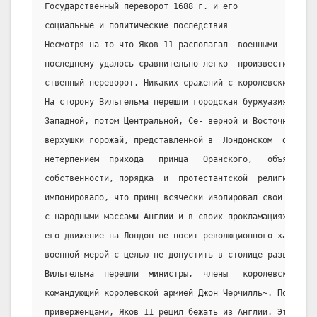
Государственный переворот 1688 г. и его
социальные и политические последствия
Несмотря на то что Яков 11 располагал  военными  силами
последнему удалось сравнительно легко  произвести  госу
ственный переворот. Никаких сражений с королевскими вой
На сторону Вильгельма перешли городская буржуазия и  дж
Западной, потом Центральной, Се- верной и Восточной Анг
верхушки горожай, представленной в  Лондонском  общинно
нетерпением  прихода   принца   Оранского,   объявившег
собственности, порядка  и  протестантской  религии.  Им
импонировало, что принц всячески изолировал свои войска
с народными массами Англии и в своих прокламациях нароч
его движение на Лондон не носит революционного характер
военной мерой с целью не допустить в столице развития «
Вильгельма  перешли  министры,  члены   королевской   с
командующий королевской армией Джон Черчилль~. Покинуты
приверженцами, Яков 11 решил бежать из Англии. Это реше