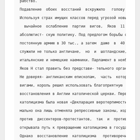
рабство.
Подавление  обоих  восстаний  вскружило   голову   неда
Используя страх имущих классов перед угрозой новых наро
  вычайное  ослабление  партии  вигов,  Яков  11  начал
абсолютист- скую политику. Под предлогом борьбы с  «мят
постоянную армию в 30 тыс., а затем  даже  в  40  тыс. 
служили не только англичане,  но  и  шотландские,  ирла
итальянские и немецкие наемники. Парламент в ноябре 168
Яков Н стал править без представи- тельного органа.
Не доверяя- англиканским епископам,  часть  которых  ок
вигами, король решил использовать благоприятную  ситуац
восстановления в Англии католической церкви. Первым шаг
католицизма была новая «Декларация веротерпимости» от 2
мально она лишь отменяла репрессивные законы, изданные 
против  диссентеров-протестантов,  так  и  против  като
открывала путь к превращению католицизма в государствен
Однако  восстановление  католицизма   противоречило   и