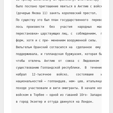
было послано приглашение явиться в Англию с войском и в
(дочерью Якова 11) занять королевский престол,
По существу это был план государственного  переворота, 
лось  произвести   без   участия   народных   масс,путе
перестановки» царствующих лиц, с  соблюдением,  по  воз
форм, хотя и с при- менением вооруженной силы.
Вильгельм Оранский согласился на  сделанное  ему  предл
поддерживала, и голландская буржуазия, которая была  за
чтобы  отвлечь  Англию  от  союза  с  Людовиком  ."1У, 
существованию Голландской республики.  В  течение  лета
набрал   12-тысячное   войско,    состоявшее    из    н
национальностей – голландцев, нем- цев, итальянцев, .фр
походе участвовали и виги-эмигранты. В начале ноября он
войском в Торбее – одной из гаваней 1Ого- Западной Англ
в город Экзетер и оттуда двинулся на Лондон.