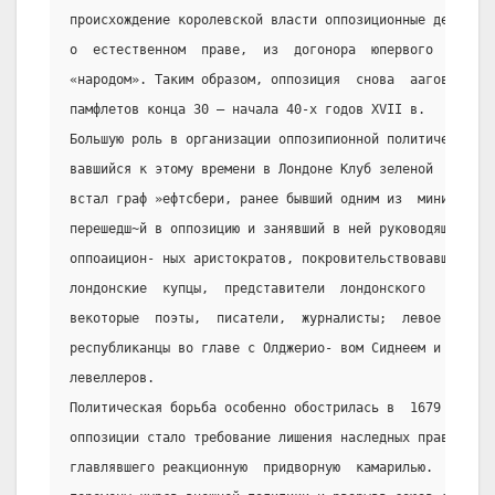
происхождение королевской власти оппозиционные депутаты
о  естественном  праве,  из  догонора  юпервого  короля
«народом». Таким образом, оппозиция  снова  ааговорила 
памфлетов конца 30 – начала 40-х годов XVII в.
Большую роль в организации оппозипионной политической п
вавшийся к этому времени в Лондоне Клуб зеленой  ленты,
встал граф »ефтсбери, ранее бывший одним из  министров 
перешедш~й в оппозицию и занявший в ней руководящее пол
оппоаицион- ных аристократов, покровительствовавших клу
лондонские  купцы,  представители  лондонского   и   пр
векоторые  поэты,  писатели,  журналисты;  левое  крыло
республиканцы во главе с Олджерио- вом Сиднеем и среди 
левеллеров.
Политическая борьба особенно обострилась в  1679  г.  Б
оппозиции стало требование лишения наследных прав  герц
главлявшего реакционную  придворную  камарилью.  Оппози