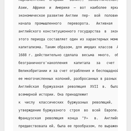
Азии,  Африке  и  Америке  –  вот  наиболее  яркие  чер
экономическое развитие Англии  пер-  вой  половины  XVI
начала  промышленного   переворота.   Активная   и   по
английского конституционного государства  в  зкономичес
этого периода составляет один из характерных моментов в
капитализма. Таким образом, для имущих классов  Англии 
1688 г. действительно сделала  весьма  много,  обеспе- 
безграничного'накопления   капитала   за   счет    наро
Великобритании и за счет ограбления и беспощадной экспл
ее многочисленных колоний, разбросанных в разных частях
Английская  буржуазная  революция  XVII  в.  была   зам
всемирной истории. Она принадлежит
к  числу  классических  буржуазных  революций,   следст
утверждение буржуазного  строя  во  всей  Европе.  Круп
Французская  революция  конца  "У»   в.   Английская   
предшествовала ей, была ее прообразом, по выражению Мар