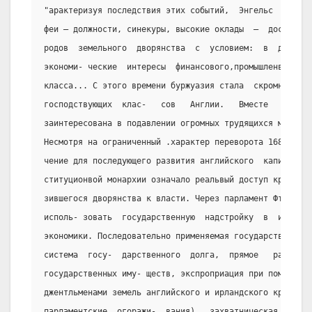
"арактеризуя последствия этих событий,  Энгельс  писал:
феи – должности, синекуры, высокие оклады  –  доставали
родов  земельного  дворянства  с  условием:  в  достато
экономи- ческие  интересы  финансового,промышленвого  и
класса... С этого времени буржуазия стала  скромной,  н
господствующих  клас-   сов   Англии.   Вместе   с   ос
заинтересована в подавлении огромных трудящихся масс на
Несмотря на ограниченный .характер переворота 1688 г., 
чение для последующего развития английского  капитализм
ституционвой монархии означало реальвый доступ крупной 
зившегося дворянства к власти. Через парламент Фти клас
исполь- зовать  государственную  надстройку  в  интерес
экономики. Последовательно применяемая государством сис
система  госу-  дарственного  долга,  прямое   расхищен
государственных иму- ществ, экспроприация при помощи го
джентльменами земель английского и ирландского крестьян
парламентские  огоражи-  вания),  захватническая,  коло