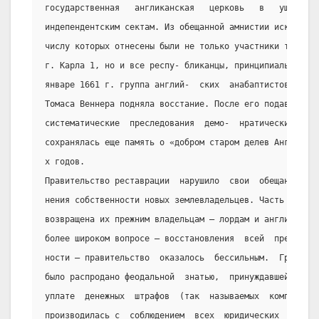
государственная   англиканская   церковь   в   ущерб   
индепендентским сектам. Из обещанной амнистии исключили
числу которых отнесены были не только участники трибуна
г. Карла 1, но и все респу- бликанцы, принципиальные пр
январе 1661 г. группа англий-  ских  анабаптистов  под 
Томаса Веннера подняла восстание. После его подавления 
систематические  преследования  демо-  нратических   се
сохранялась еще память о «добром старом делев Англии, т
х годов.
Правительство реставрации  нарушило  свои  обещания  и 
нения собственности новых землевладельцев. Часть конфис
возвращена их прежним владельцам – лордам и англиканско
более широком вопросе – восстановления  всей  прежней  
ности – правительство  оказалось  бессильным.  Громадно
было распродано феодальной  знатью,  принуждавшейся  во
уплате  денежных  штрафов  (так  называемых  композиций
производилась с  соблюдением  всех  юридических  формал