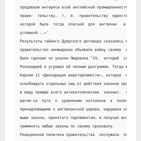
продавали интересы всей английской промышленности  и  т
прави-  тельству,  т.  е.  правительству  единственной 
которой  была  тогда  опасной  для  англичан   и   во. 
успешной...»'
Результаты тайного Дуврского договора сказались в 1672 
правительство неожиданно объявило войну своему  союзник
было сделаио по указке Людовика "1Ч,  который  сам  в  
Ролландией и угрожал ей полным разгромом. Тогда же в Ан
Карлом 11 «Декларация веротерпимости», которая  провозг
освобождать отдельных лиц от действия законов против ин
в виду прежде всего антикатолические  законы).  «Деклар
шагом на  пути  к  уравнению  католиков  в  политически
принадлежащими к англиканской церкви, нарушала конститу
выше закона, принятого парламентом, и получал возможнос
применять любые законы по своему произволу.
Реакционная политика правительства  послужила  поводом 