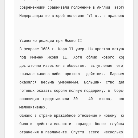
современники сравнивали положение в Англии  этого  врем
Нидерландах во второй половине "У1 в., в правление кров
Усиление реакции при Якове II
В феврале 1685 г. Карл 11 умер. На престол вступил его 
под  именем  Якова  11.  Хотя  облик  нового  короля  к
достаточно известен в обществе,  вступление  его  на  п
вначале какого-либо  противо-  действия.  Парламент,  с
оказался  весьма  умеренным.  Большин-  ство  депутатов
готовых оказать королю полную поддержку, в  борь-  бе  
оппозицию  представляли  30  –  40   вигов,   плохо   о
малоактивных.
Однако в стране враждебное отношение к новому  королю  
было в  действительности  гораздо  более  глубоким,  хо
отражения в парламенте. Спустя  всего  несколько  месяц