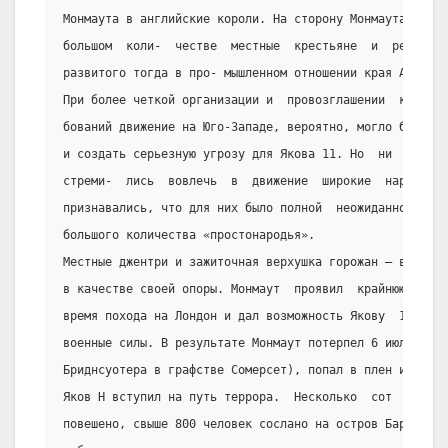
Монмаута в английские короли. На сторону Монмаута, кром
большом  коли-  честве  местные  крестьяне  и  ремеслен
развитого тогда в про- мышленном отношении края Англии.
При более четкой организации и  провозглашении  конкрет
бований движение на Юго-Западе, вероятно, могло бы прин
и создать серьезную угрозу для Якова 11. Но  ни  виги, 
стреми-  лись  вовлечь  в  движение  широкие  народные 
признавались, что для них было полной  неожиданностью  
большого количества «простонародья».
Местные джентри и зажиточная верхушка горожан – вот ког
в качестве своей опоры. Монмаут  проявил  крайнюю  нере
время похода на Лондон и дал возможность Якову  11  соб
военные силы. В результате Монмаут потерпел 6 июля  пор
Бриднсуотера в графстве Сомерсет), попал в плен и был  
Яков Н вступил на путь террора.  Несколько  сот  участн
повешено, свыше 800 человек сослано на остров Барбадос,