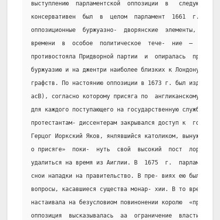
выступлению  парламентской  оппозиции  в   следующем,  
консервативен  был  в  целом  парламент  1661  г.,  в  
оппозиционные  буржуазно-  дворянские  элементы,  оформ
времени  в  особое  политическое  тече-  ние  –  Земску
противостояла Придворной партии  и  опиралась  прежде  
буржуазию и на джентри наиболее близких к Лондону
графств. По настоянию оппозиции в 1673 г. был издан «Ак
асВ), согласно которому присяга по  англиканскому  обря
для каждого поступающего на государственную службу. Тем
протестантам- диссентерам закрывался доступ к  государс
Герцог Иоркский Яков, янлявшийся католиком, вынужден бы
о присяге»  поки-  нуть  свой  высокий  пост  лорда  ад
удалиться на время из Аиглии. В  1675  г.  парламентска
снои нападки на правительство. В пре- виях ею были аатр
вопросы, касавшиеся существа монар- хии. В то время  ка
настаивала на безусловиом повинонении королю  «при  люб
оппозиция  высказывалась  аа  ограничение  власти  коро