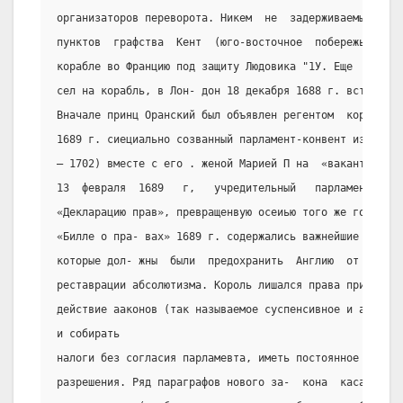
организаторов переворота. Никем  не  задерживаемый,  он
пунктов  графства  Кент  (юго-восточное  побережье),  о
корабле во Францию под защиту Людовика "1У. Еще  прежде
сел на корабль, в Лон- дон 18 декабря 1688 г. вступил В
Вначале принц Оранский был объявлен регентом  королевст
1689 г. сиециально созванный парламент-конвент избрал В
– 1702) вместе с его . женой Марией П на  «вакантный»  
13  февраля  1689   г,   учредительный   парламент-конв
«Декларацию прав», превращенвую осеиью того же года в «
«Билле о пра- вах» 1689 г. содержались важнейшие  конст
которые дол- жны  были  предохранить  Англию  от  каких
реставрации абсолютизма. Король лишался права приостана
действие ааконов (так называемое суспенсивное и абсолют
и собирать
налоги без согласия парламевта, иметь постоянное войско
разрешения. Ряд параграфов нового за-  кона  касался  у