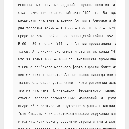
иностранных про. ных изделий – сукон, полотен  и  круже
стал применят~ вигационный акт» 1651  г.  Во  время  ре
расширяты ниальные владения Англии в Америке и Индии.  
две торговые войны – в 1665 – 1667 и 1672 – 1674 гг., к
продолжением п вой англо-голландской войны 1652 – 1654 
В 60 – 80-х годах "У11 в. в Англии происходило  интенси
талов. Английский экономист и статистик конца "ЧП в. Ча
что за время 1660 – 1688 гг. английская промышленность 
т наж английского морского флота выросли более чем  вдв
эко мического развития Англия ранее никогда еще не знал
только благодаря устранению в ходе революции основных  
тия капитализма  (ликвидация  феодального  характера  з
отмена  торгово-промышленных  монополий  и  цехов),  ув
владений и расширению внутреннего рынка в Англии.
"отя Стюарты и их аристократическое окружение вынуждены
к капиталистическому развитию страны и считаться с  инт