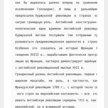
как  бы  вырвалась  далеко  вперед  по  сравнению  с  д
исключением  Голландии).  И  лишь  в   дальнейшем,   по
предпосылок буржуазной  революции  в  странах  континен
сыграл громадную роль.  Английский  конституцион-  ный 
политические  идеи  времени  Английской  революции  и  
буржуазной  Англии  послужили  тем  отправным  пунктом,
развиваться предреволюционная идеология в  странах  кон
Особенно  это  сказалось  на  истории  Франции  XVIII  
свещение XVIII в., выработавшее фактически программу дл
люции во Франции, наглядно демонстрирует идейную преемс
с английской революционной мыслью XVII в.
Грандиозный размах Английской революции, первая победа 
широком  масштабе,  ее  роль,  в  частности,  как   пря
Французской революции 1789 г., с которой тесно связано 
 ного строя на европейском континенте, – все  это  дает
ривать Английскую революцию середины "У11 в. как крупне
европейской, но и всемирной истории.