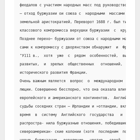
феодалов с участием народных масс под руководством бурж
– отход буржуазии ои союза с  народными  массами  и  ее
земельной аристократией, Переворот 1688 г. был типичным
классового компромисса верхушки буржуазии  с  крупнейши
Позднее перехо~ буржуазии от союза с народными мас-
сами к компромиссу с дворянством обнаружит  и  Французс
"У111 в.,  хотя  уже  с  рядом  особенностей,  вытекающ
развитых,  и  зрелых  общественных   отношений,   часть
исторического развития Франции.
Очень важным является  вопрос  о  международном  значен
люции. Совершенно бесспорно, что она оказала влияние на
европейского и американского континентов.  Английская  
судьбы соседних стран – Ирландии и »отландии, включенны
время  в  систему  Английского  государства   и   англи
распростра- нила буржуазные отношения, победившие  в  А
североамерикан- ские колонии (хотя  последним  потом  и