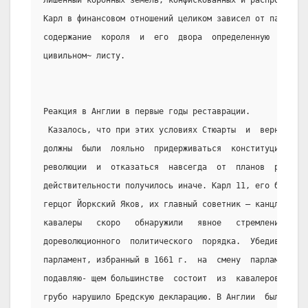
Лишенный коронных земель, конфискованных и распроданных
Карл в финансовом отношений целиком зависел от парламен
содержание  короля  и  его  двора  определенную  сумму 
цивильном~ листу.
Реакция в Англии в первые годы реставрации.
 Казалось, что при этих условиях Стюарты  и  вернувшиес
должны  были  лояльно  придерживаться  конституции,  уч
революции  и  отказаться  навсегда  от  планов  реставр
действительности получилось иначе. Карл 11, его брат  и
герцог Йоркский Яков, их главный советник – канцлер гра
кавалеры   скоро   обнаружили   явное   стремление   к 
дореволюционного  политического  порядка.  Убедившись  
парламент, избранный в 1661 г.  на  смену  парламенту-к
подавляю- щем большинстве  состоит  из  кавалеров,  пра
грубо нарушило Бредскую декларацию. В Англии  была  пол