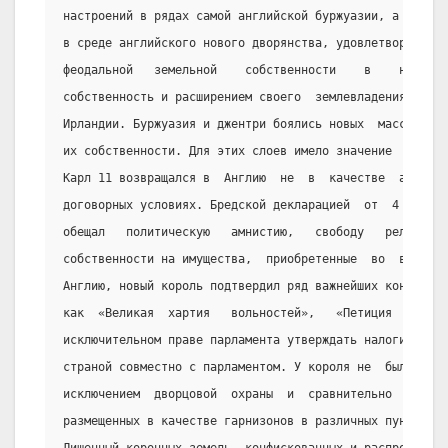
настроений в рядах самой английской буржуазии, а также
в среде английского нового дворянства, удовлетворенного
феодальной   земельной    собственности    в    неогран
собственность и расширением своего  землевладения  в  А
Ирландии. Буржуазия и джентри боялись новых  массовых  
их собственности. Для этих слоев имело значение  и  то 
Карл 11 возвращался в  Англию  не  в  качестве  абсолют
договорных условиях. Бредской декларацией  от  4  апрел
обещал   политическую   амнистию,   свободу   религии, 
собственности на имущества,  приобретенные  во  время  
Англию, новый король подтвердил ряд важнейших конституц
как  «Великая  хартия   вольностей»,   «Петиция   о   п
исключительном праве парламента утверждать налоги. Карл
страной совместно с парламентом. У короля не  было  пос
исключением  дворцовой  охраны  и  сравнительно  немног
размещенных в качестве гарнизонов в различных пунктах Ш