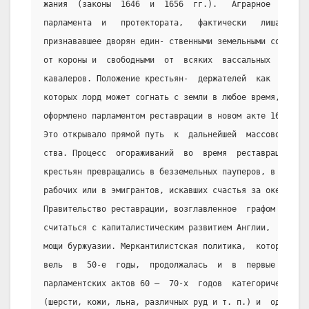
жания  (законы  1646  и  1656  гг.).   Аграрное   закон
парламента  и   протектората,   фактически   лишавшее  
признававшее дворян един- ственными земельными собствен
от короны и  свободными  от  всяких  вассальных  повинн
кавалеров. Положение крестьян-  держателей  как  кратко
которых лорд может согнать с земли в любое время,  было
оформлено парламентом реставрации в новом акте 1677 г.
Это открывало прямой путь  к  дальнейшей  массовой  экс
ства. Процесс  огораживаний  во  время  реставрации  ус
крестьян превращались в безземельных пауперов, в батрак
рабочих или в эмигрантов, искавших счастья за океаном.
Правительство реставрации, возглавленное  графом  Кларе
считаться с капиталистическим развитием Англии,  с  уси
мощи буржуазии. Меркантилистская политика,  которую  пр
вель  в  50-е  годы,  продолжалась  и  в  первые   годы
парламентских актов 60 –  70-х  годов  категорически  з
(шерсти, кожи, льна, различных руд и т. п.) и  одноврем