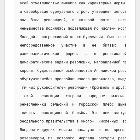
всей отчетливостью выявила как характерные черты буржуа
и своеобразие буржуазного строя, утвердив- шегося в  ре
она  была  революцией,  в  которой  против   господство
меньшинства поднялась подавляющая по числен- ности масс
Молодой, прогрессивный класс буржуазии  был  гегемоном 
непосредственное   участие   в   ее   битвах,   выдвину
рационалистической   форме,   а   в   религиозной    об
демократические задачи революции, направленной против ф
короля. Существенной особенностью Английской революции 
обуржуазившейся прослойки нового дворянства, выделившей
 гичных руководителей революции (Кромвель и др.). Но ре
  ской   революции   сыграли   народные   массы.   Крес
ремесленники, сельский  и  городской  плебс  вынесли  н
тяжесть  революционной  борьбы.  Это  они  выступали   
феодального правительства в много-  численных  восстани
Лондоне и других  местах  накануне  и  во  время  револ
резервуаром, из  которого  черпала  ресурсы  рево-  люц