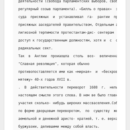
деятельности (свобода парламентских выборов, свобода  с
регулярный созыв парламента). «Билль о правах»  звачите
суда  присяжных  и  устанавливал  га-  рантии  против  
присяжных ааседателей правительством, Отдельным актом 3
лигиозной терпимости протестантам-дис- сентерам  предос
доступ к государственным должностям, хотя и  с  огранич
радикальных сект.
Так  в  Англии  проиаошла  столь  воз-  величенная  бур
"Славная ревэлюция", которая обычно
противопоставляется ими как «мирная»  и  «бескровная  р
мятежу» 40-х годов XVII в.
.  В  действительности  переворот  1688  г.  нельзя  на
настоящем смысле этого слова. В нем ве было главного  п
участия сколько- нибудь широких массваселения.События 1
по форме дворцовым переворотом,  по  существу  же  –  к
аемельной и денежной аристо- кратией, т. е. верхами дво
буржуазии, делившими между собой власть.