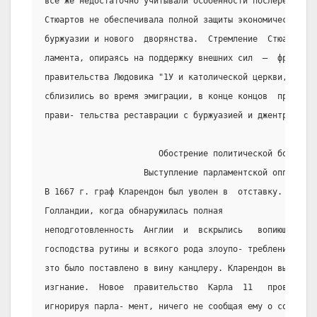
все же недостаточно учитывали особенности послереволюци
Стюартов не обеспечивала полной защиты экономических ин
буржуазии и нового  дворянства.  Стремление  Стюартов  
ламента, опираясь на поддержку внешних сил  –  французс
правительства Людовика "1У и католической церкви, с  ко
сблизились во время эмиграции, в конце концов  привело 
прави- тельства реставрации с буржуазией и джентри.
                       Обострение политической борьбы.
                    Выступление парламентской оппозиции
В 1667 г. граф Кларендон был уволен в  отставку.  Неуда
Голландии, когда обнаружилась полная
неподготовленность  Англии  и  вскрылись   вопиющие   ф
господства рутины и всякого рода злоупо- треблений в ад
зто было поставлено в вину канцлеру. Кларендон вынужден
изгнание.  Новое  правительство  Карла  11   проводило 
игнорируя парла- мент, ничего не сообщая ему о содержан