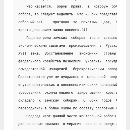
    Что касается,  формы  права,  в  которую  облачали
собора, то следует выделить, что «… они представляли со
соборный акт  -  протокол  за  печатями  царя,  патриар
крестоцелованием чинов пониже».[4]
    Падение роли земских  соборов  тесно  связано  с  
экономическими сдвигами, произошедшими  в  Русском  гос
XVII  века.  Восстановление   экономики   страны   и   
феодального хозяйства позволили  укрепить  государствен
самодержавной  монархией,  бюрократическим  аппаратом  
Правительство уже не нуждалось в  моральной  поддержке 
внутриполитических и внешнеполитических начинаний. «Удо
требованиях  окончательного  закрепощения  крестьян,  п
охладело  к  земским  соборам.  С  60-х  годов  XVII  в
переродились в более узкие по составу сословные совещан
    Подводя итог данной части контрольной работы хотел
две основные причины  отмирания  сословно-представитель