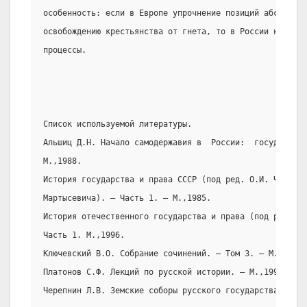
особенность: если в Европе упрочнение позиций абсолютно
освобождению крестьянства от гнета, то в России наблюда
процессы.
Список используемой литературы.
Альшиц Д.Н. Начало самодержавия в  России:  государство
М.,1988.
История государства и права СССР (под ред. О.И. Чистяко
Мартысевича). – Часть 1. – М.,1985.
История отечественного государства и права (под ред. О.
Часть 1. М.,1996.
Ключевский В.О. Собрание сочинений. – Том 3. – М.,1993.
Платонов С.Ф. Лекций по русской истории. – М.,1996.
Черепнин Л.В. Земские соборы русского государства в XV