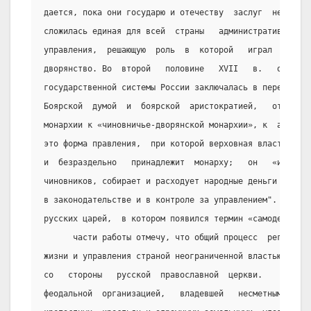
дается, пока они государю и отечеству  заслуг  не  пока
сложилась единая для всей  страны   административно-бюр
управления,  решающую  роль  в  которой   играл   монар
дворянство. Во  второй   половине   XVII   в.   общая  
государственной системы России заключалась в переходе  
Боярской  думой  и  боярской  аристократией,   от  сосл
монархии к «чиновничье-дворянской монархии», к  абсолют
это форма правления,  при которой верховная власть в  г
и  безраздельно   принадлежит  монарху;   он   «издает 
чиновников, собирает и расходует народные деньги без вс
в законодательстве и в контроле за управлением". В XVII
русских царей,  в котором появился термин «самодержец».
      части работы отмечу, что общий процесс  регламент
жизни и управления страной неограниченной властью монар
со   стороны   русской  православной  церкви.    Она   
феодальной  организацией,   владевшей   несметными   бо