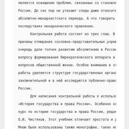
является освещение проблем, связанных со становлением 
России. До сих пор не утихают споры даже относительно п
абсолютно-монархистского периода. А что говорить о пре
последствиях монархического правления.
      Контрольная работа состоит из трех глав. В первой
причины отмирания сословно-представительных учреждений,
очередь дали толчок развитию абсолютизма в России. Втор
вопросу формирования бюрократического аппарата и реглам
вопросов общественной жизни. Особое внимание в этой час
работы уделяется структуре государственных органов. Тре
заключительной и в ней исследуются публично-правовые п
России.
      Для написания контрольной работы я использовала л
«История государства и права России». Особенно хотелос
курс по истории государства и права России, редактором 
О.И. Чистяков. Этот учебник отличает простота и доступн
Мною были использованы также монографии, таких историко