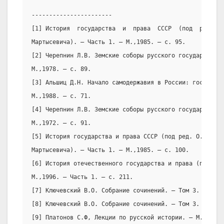
-----------------------
[1] История  государства  и  права  СССР  (под  ред.  О
Мартысевича). – Часть 1. – М.,1985. – с. 95.
[2] Черепнин Л.В. Земские соборы русского государства в
М.,1978. – с. 89.
[3] Альшиц Д.Н. Начало самодержавия в России: государс
М.,1988. – с. 71.
[4] Черепнин Л.В. Земские соборы русского государства в
М.,1972. – с. 91.
[5] История государства и права СССР (под ред. О.И. Чис
Мартысевича). – Часть 1. – М.,1985. – с. 100.
[6] История отечественного государства и права (под ре
М.,1996. – Часть 1. – с. 211.
[7] Ключевский В.О. Собрание сочинений. – Том 3. – М.,1
[8] Ключевский В.О. Собрание сочинений. – Том 3. – М.,1
[9] Платонов С.Ф, Лекции по русской истории. – М.,1996.