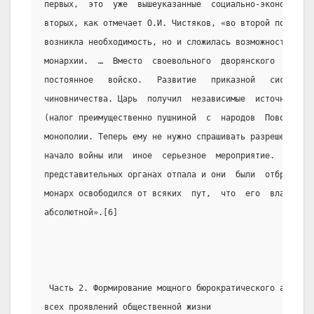
первых,  это  уже  вышеуказанные  социально-экономическ
вторых, как отмечает О.И. Чистяков, «во второй половине
возникла необходимость, но и сложилась возможность  уст
монархии.  …  Вместо  своевольного  дворянского   ополч
постоянное   войско.   Развитие   приказной   системы  
чиновничества. Царь  получил  независимые  источники  д
(налог преимущественно пушниной  с  народов  Поволжья  
монополии. Теперь ему не нужно спрашивать разрешения у 
начало войны или  иное  серьезное  мероприятие.  Необхо
представительных органах отпала и они  были  отброшены.
монарх освободился от всяких  пут,  что  его  власть  с
абсолютной».[6]
 Часть 2. Формирование мощного бюрократического аппарат
всех проявлений общественной жизни