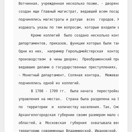
Вотчинная, учрежденная несколько позже, - дворянским зе
создан еще Главный магистрат, ведавший всем посадским н
подчинялись магистраты и ратуши  всех  городов. Коллеги
издавать указы по тем вопросам, которые входили в их ве
      Кроме коллегий  было создано несколько контор, ка
департаментов, приказов, функции которых были также чет
Одни из них,  например Герольдмейстерская  контора,  ве
производством  в чины дворян;  Преображенский приказ и 
ведавшие делами о государственных преступлениях, подчи
- Монетный департамент, Соляная контора,  Межевая канце
подчинялись одной из коллегий.
      В 1708 - 1709 гг.  была начата  перестройка  орга
управления на местах.  Страна была разделена на 8 губер
по  территории  и  количеству населения. Так, Смоленска
Архангелогородская губернии своим размером мало отличал
областей, а  Московская  губерния  охватывала весь густ
территорию современных Владимирской, Ивановской, Калужс