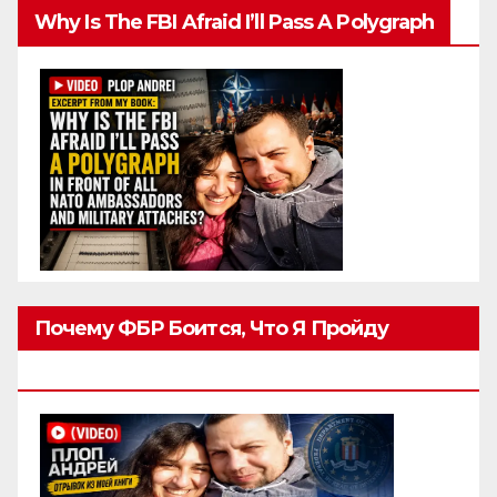
Why Is The FBI Afraid I’ll Pass A Polygraph
Почему ФБР Боится, Что Я Пройду
Полиграф