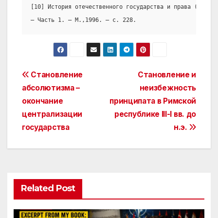
[10] История отечественного государства и права (под ре
– Часть 1. – М.,1996. – с. 228.
Post
Становление
Становление и
абсолютизма –
неизбежность
navigation
окончание
принципата в Римской
централизации
республике III-I вв. до
государства
н.э.
Related Post