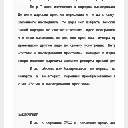
      Петр I внес изменения в порядок наследования имп
До него царский престол переходил от отца к сыну. В  XV
законного наследника, то царя мог избрать Земский собо
такой порядок не соответствующим  идее неограниченной м
что если наследник не достоин престола, император может
преемником другое лицо по своему усмотрению. Петр вопло
«Уставе о наследовании престола». Поводом к изданию Уст
сопротивление царевича Алексея реформаторской деятельно
      Итак, абсолютизм базировался, во-первых, на неогр
монарха, а, во-вторых, коренным преобразованием в абсол
стал «Устав о наследовании престола».
ЗАКЛЮЧЕНИЕ
      Итак, с середины XVII в. сословно-представительна