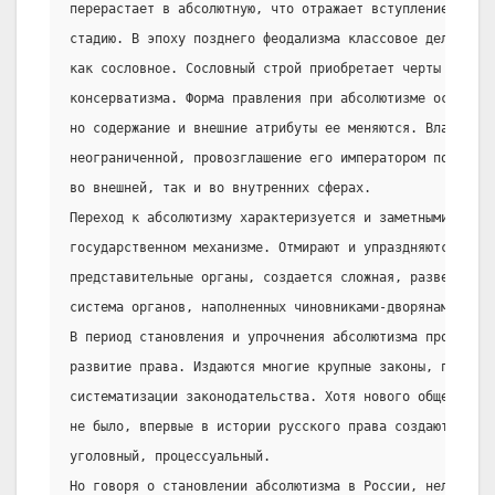
перерастает в абсолютную, что отражает вступление феода
стадию. В эпоху позднего феодализма классовое деление о
как сословное. Сословный строй приобретает черты замкну
консерватизма. Форма правления при абсолютизме остаетс
но содержание и внешние атрибуты ее меняются. Власть мо
неограниченной, провозглашение его императором подчерки
во внешней, так и во внутренних сферах.
Переход к абсолютизму характеризуется и заметными измен
государственном механизме. Отмирают и упраздняются сосл
представительные органы, создается сложная, разветвленн
система органов, наполненных чиновниками-дворянами.
В период становления и упрочнения абсолютизма происходи
развитие права. Издаются многие крупные законы, произво
систематизации законодательства. Хотя нового общего уло
не было, впервые в истории русского права создаются код
уголовный, процессуальный.
Но говоря о становлении абсолютизма в России, нельзя не