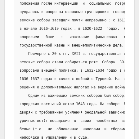
положения после интервенции  и  социальных  потрясений 
нуждалось в опоре на основные группировки  господствующ
земские соборы заседали почти непрерывно : с 1613 года 
в начале 1616-1619 годах , в 1620-1622  годах.  На  эти
вопросами   были   :   изыскание   финансовых   средств
государственной казны и внешнеполитические дела.
    Примерно с 20-х гг. XVII в. государственная власть
земские соборы стали собираться реже. Соборы  30-х  год
вопросами внешней политики: в 1632-1634 годах в связи с
1636-1637 годах в связи с войной с Турцией. На  этих  с
решения о дополнительных налогах на ведение войны.
    Одним из важнейших земских соборов был собор,  соб
городских восстаний летом 1648 года. На соборе  были  п
дворян с требованием усиления феодальной зависимости кр
урочных лет); посадские  в  своих  челобитных  выражали
белые (т.е.  не  обложенные  налогами  и  сборами)  сло
непорядки в управлении и в суде.