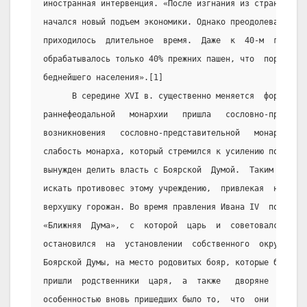
иностранная интервенция. «После изгнания из страны  ино
начался новый подъем экономики. Однако преодолевать эко
приходилось  длительное  время.  Даже  к  40-м  годам  
обрабатывалось только 40% прежних пашен, что  порождало
беднейшего населения».[1]
      В середине XVI в. существенно меняется  форма  го
раннефеодальной   монархии   пришла   сословно-представ
возникновения   сословно-представительной   монархии   
слабость монарха, который стремился к усилению позиций 
вынужден делить власть с Боярской  Думой.  Таким  образ
искать противовес этому учреждению,  привлекая  на  сво
верхушку горожан. Во время правления Ивана IV  появляет
«Ближняя  Дума»,  с  которой  царь  и  советовался.  Од
остановился  на  установлении  собственного  окружения,
Боярской Думы, на место родовитых бояр, которые были  к
пришли  родственники  царя,  а  также   дворяне   и   д
особенностью вновь пришедших было то,  что  они  были  