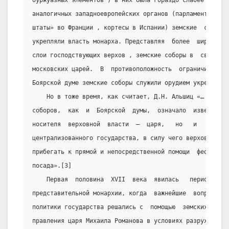
буржуазных элементов ) в них была гораздо слабее и в  о
аналогичных западноевропейских органов (парламент в  Ан
штаты» во Франции , кортесы в Испании) земские  соборы 
укрепляли власть монарха. Представляя  более  широкие, 
слои господствующих верхов , земские соборы в  своих  р
московских царей.  В  противоположность  ограничивавшей
Боярской думе земские соборы служили орудием укрепления
    Но в тоже время, как считает, Д.Н. Альшиц «… само 
соборов,  как  и  Боярской  думы,  означало  известную 
носителя  верховной  власти  –  царя,   но   и   госуда
централизованного государства, в силу чего верховная вл
прибегать к прямой и непосредственной помощи  феодально
посада».[3]
    Первая  половина  XVII  века  явилась   периодом  
представительной монархии, когда  важнейшие  вопросы  в
политики государства решались с  помощью  земских  собо
правления царя Михаила Романова в условиях разрухи  и  