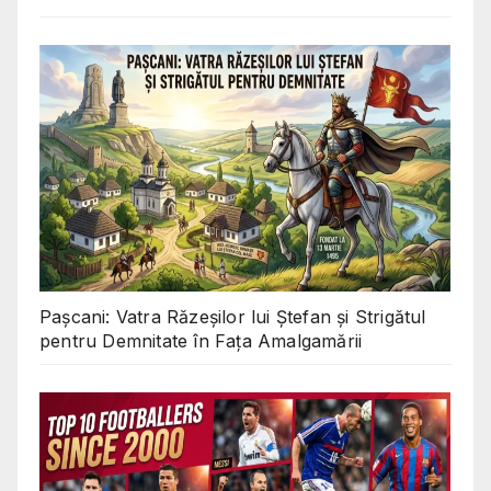
Pașcani: Vatra Răzeșilor lui Ștefan și Strigătul
pentru Demnitate în Fața Amalgamării