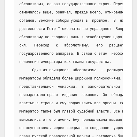
абсолютизма, основы государственного строя. Переход к а
отмечалось выше, означал, прежде всего, отмирание  сосл
органов. Земские соборы уходят в  прошлое.  В  начале  
деятельности Петр I окончательно упраздняет  Боярскую  
абсолютизму не сводился лишь к освобождению царя от как
сил.   Переход   к   абсолютизму,   его   расцвет    оз
государственного аппарата. В связи с этим  необходимо  
положение императора как главы государства.
      Один из принципов  абсолютизма  –  расширение  по
Императоры обладали более широкими полномочиями, чем ца
представительной  монархии.  В  законодательной  област
принадлежало право  издания  законов.  Он  обладал  выс
властью в стране и ему подчинялись все органы  государс
Император также был главой судебной власти. Все пригово
выносились от его имени. Ему принадлежала высшая церков
он осуществлял, через специально созданное  учреждение 
главы русской православной церкви – патриарха была упра