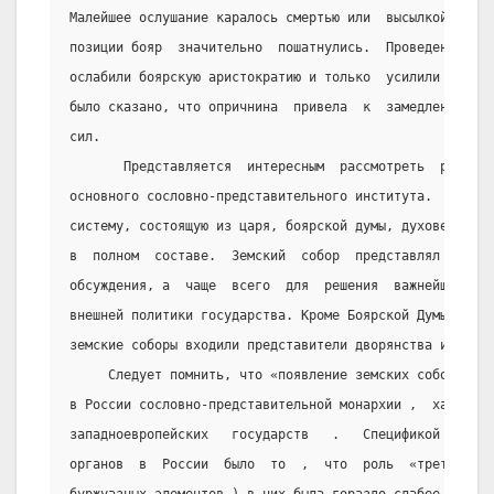
Малейшее ослушание каралось смертью или  высылкой.  В  
позиции бояр  значительно  пошатнулись.  Проведенные  з
ослабили боярскую аристократию и только  усилили  царск
было сказано, что опричнина  привела  к  замедлению  ро
сил.
       Представляется  интересным  рассмотреть  роль  
основного сословно-представительного института.  Земски
систему, состоящую из царя, боярской думы, духовенства 
в  полном  составе.  Земский  собор  представлял  време
обсуждения, а  чаще  всего  для  решения  важнейших  во
внешней политики государства. Кроме Боярской Думы и вер
земские соборы входили представители дворянства и посад
     Следует помнить, что «появление земских соборов о
в России сословно-представительной монархии ,  характер
западноевропейских   государств   .   Спецификой   сосл
органов  в  России  было  то  ,  что  роль  «третьего  