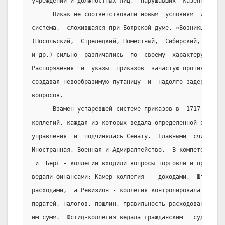
учреждений и должностных лиц,  нарушавших "казенный инт
      Никак не соответствовали новым  условиям  и  зада
система,  сложившаяся при Боярской думе. «Возникшие в р
(Посольский,  Стрелецкий, Поместный,  Сибирский,  Каза
и др.) сильно  различались  по  своему  характеру  и  ф
Распоряжения  и  указы  приказов  зачастую противоречил
создавая невообразимую путаницу  и  надолго задерживая 
вопросов.
      Взамен устаревшей системе приказов в  1717-1718  
коллегий, каждая из которых ведала определенной отрасль
управления  и  подчинялась Сенату.  Главными  считались
Иностранная, Военная и Адмиралтейство.  В компетенцию 
 и  Берг - коллегии входили вопросы торговли и промышл
ведали финансами: Камер-коллегия  - доходами,  Штатс - 
расходами,  а Ревизион - коллегия контролировала поступ
податей, налогов, пошлин, правильность расходования уч
им сумм.  Юстиц-коллегия ведала гражданским   судопроиз