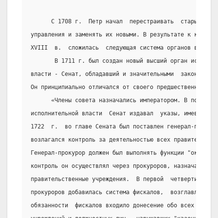
      С 1708 г.  Петр начал  перестраивать  старые  орг
управления и заменять их новыми. В результате к концу  
XVIII  в.  сложилась  следующая система органов власти 
       В 1711 г. был создан новый высший орган исполнит
власти - Сенат, обладавший и значительными  законодател
Он принципиально отличался от своего предшественника - 
      «Члены совета назначались императором. В порядке 
исполнительной власти  Сенат издавал  указы, имевшие  с
1722  г.  во главе Сената был поставлен генерал-прокуро
возлагался контроль за деятельностью всех правительстве
Генерал-прокурор должен был выполнять функции "ока госу
контроль он осуществлял через прокуроров, назначаемых в
правительственные учреждения.  В первой  четверти  XVII
прокуроров добавилась система фискалов,  возглавляемая 
обязанности  фискалов входило донесение обо всех злоупо