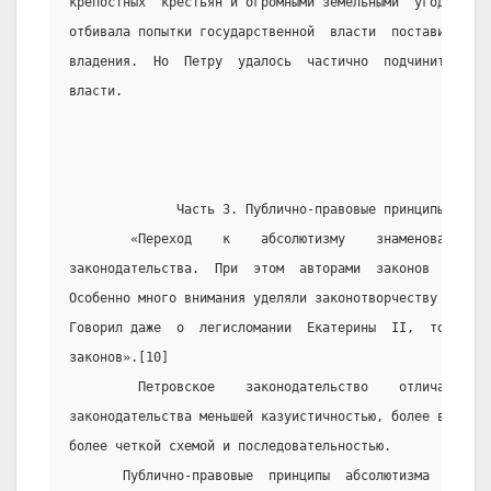
крепостных  крестьян и огромными земельными  угодиями. 
отбивала попытки государственной  власти  поставить  по
владения.  Но  Петру  удалось  частично  подчинить  цер
власти.
              Часть 3. Публично-правовые принципы абсол
        «Переход    к    абсолютизму    знаменовался   
законодательства.  При  этом  авторами  законов  часто 
Особенно много внимания уделяли законотворчеству  Петр 
Говорил даже  о  легисломании  Екатерины  II,  то  есть
законов».[10]
         Петровское    законодательство    отличалось  
законодательства меньшей казуистичностью, более высоким
более четкой схемой и последовательностью.
       Публично-правовые  принципы  абсолютизма  –   эт