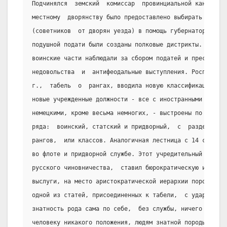
Подчинялся  земский  комиссар  провинциальной канцеляри
местному  дворянству было предоставлено выбирать по  8-
(советников  от дворян уезда) в помощь губернатору, а п
подушной подати были созданы полковые дистрикты. Кварти
воинские части наблюдали за сбором податей и пресекали 
недовольства  и  антифеодальные выступления. Роспись чи
г.,  табель  о  рангах, вводила новую классификацию слу
новые учрежденные должности - все с иностранными назван
немецкими, кроме весьма немногих, - выстроены по табели
ряда:  воинский, статский и придворный,  с  разделением
рангов,  или классов. Аналогичная лестница с 14 ступеня
во флоте и придворной службе. Этот учредительный акт ре
русского чиновничества,  ставил бюрократическую иерархи
выслуги, на место аристократической иерархии породы, ро
одной из статей, присоединенных к табели,  с ударением 
знатность рода сама по себе,  без службы, ничего не зна
человеку никакого положения, людям знатной породы никак