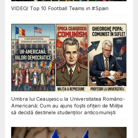
VIDEO/ Top 10 Football Teams in #Spain
Umbra lui Ceaușescu la Universitatea Româno-
Americană: Cum au ajuns foștii ofițeri de Miliție
să decidă destinele studenților anticomuniști