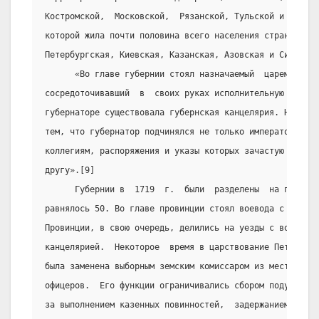
Костромской,  Московской,  Рязанской, Тульской и Яросла
которой жила почти половина всего населения страны. В ч
Петербургская, Киевская, Казанская, Азовская и Сибирска
      «Во главе губернии стоял назначаемый  царем  губе
сосредоточивавший  в  своих руках исполнительную и суде
губернаторе существовала губернская канцелярия. Но поло
тем, что губернатор подчинялся не только императору и С
коллегиям, распоряжения и указы которых зачастую против
другу».[9]
      Губернии в  1719  г.  были  разделены  на провинц
равнялось 50. Во главе провинции стоял воевода с канцел
Провинции, в свою очередь, делились на уезды с воеводой
канцелярией.  Некоторое  время в царствование Петра уез
была заменена выборным земским комиссаром из местных дв
офицеров.  Его функции ограничивались сбором подушной 
за выполнением казенных повинностей,  задержанием беглы