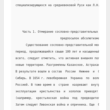
специализирующихся на средневековой Руси как Л.Н. Череп
    Часть 1. Отмирание сословно-представительных учрежд
                          предпосылок абсолютизма.
      Существование сословно-представительной монархии 
период, продолжавшийся свыше 100 лет и насыщенный важны
всего, следует отметить, что активная внешняя политика 
новые территории. Разгромлены Казанское, Астраханское и
В результате вошли в состав  России  Нижнее  и  Среднее
Сибирь. В 1654 г. левобережная  Украина  по  воле  наро
Россией. В тоже время в  стране  назревают  внутренние 
эксплуатации  крестьянства  и  холопов  приводят   к   
(например,  крестьянская  война  под  предводительством
Затем следуют Ливонская война и опричнина. Еще  более  