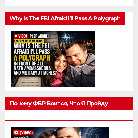
Why Is The FBI Afraid I’ll Pass A Polygraph
Почему ФБР Боится, Что Я Пройду
Полиграф