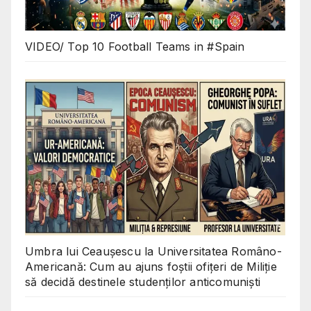
VIDEO/ Top 10 Football Teams in #Spain
Umbra lui Ceaușescu la Universitatea Româno-
Americană: Cum au ajuns foștii ofițeri de Miliție
să decidă destinele studenților anticomuniști