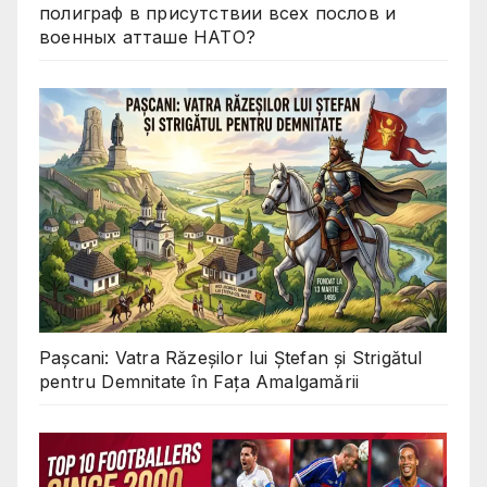
полиграф в присутствии всех послов и
военных атташе НАТО?
Pașcani: Vatra Răzeșilor lui Ștefan și Strigătul
pentru Demnitate în Fața Amalgamării