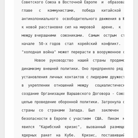
 Советского Союза в Восточной Европе  и  образование  
 главе   с   коммунистами,   победа   китайской   рево
 антиколониального  освободительного движения в Юго-Во
 к новой расстановке сил на мировой   арене,  к   пост
 между вчерашними  союзниками.  Самым  острым  столкно
 начале  50-х годов  стал  корейский  конфликт.   Он  
 "холодная война" может перерасти в вооруженное столкно
       Новое  руководство  нашей  страны  продемонстри
 динамизму внешней политики. Оно предприняло ряд поезд
 установления личных контактов с лидерами дружественны
 в  укреплении  отношений  между   социалистическими  
 создание Организации Варшавского Договора - Союза, пр
 целью проведение оборонной политики. Затронула оттепе
 страны  со  странами  Запада.  Был   заключен   догов
 безопасности в Европе с участием  США.  Пиком  между 
 явился  "Карибский  кризис",  вызванный  размещением 
 ядерных  ракет  на  Кубе.   Кризис,  поставивший  мир