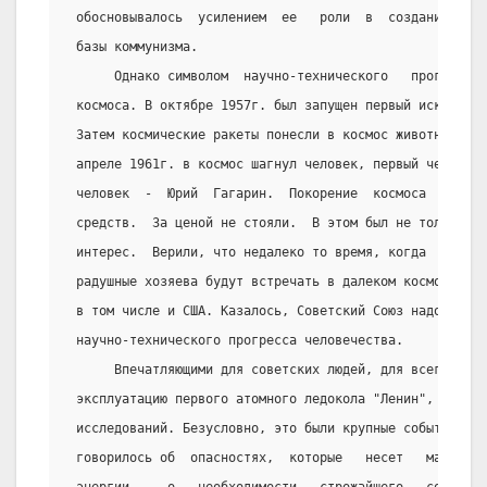
 обосновывалось  усилением  ее   роли  в  создании  ма
 базы коммунизма.
      Однако символом  научно-технического   прогресса
 космоса. В октябре 1957г. был запущен первый искусств
 Затем космические ракеты понесли в космос животных, о
 апреле 1961г. в космос шагнул человек, первый человек
 человек  -  Юрий  Гагарин.  Покорение  космоса  потре
 средств.  За ценой не стояли.  В этом был не только н
 интерес.  Верили, что недалеко то время, когда  совет
 радушные хозяева будут встречать в далеком космосе по
 в том числе и США. Казалось, Советский Союз надолго и
 научно-технического прогресса человечества.
      Впечатляющими для советских людей, для всего мир
 эксплуатацию первого атомного ледокола "Ленин", откры
 исследований. Безусловно, это были крупные события.  
 говорилось об  опасностях,  которые   несет   массово