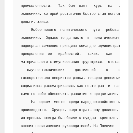
 промышленности.   Так  был  взят   курс   на   социал
 экономики, который достаточно быстро стал воплощаться
 деньги, жилье.
      Выбор нового  политического  пути  требовал  изм
 экономике.  Однако тогда никто  в  политическом   рук
 подвергал сомнению принципы командно-административной
 преодолении  ее   крайностей,   таких,   как   почти 
 материального стимулирования трудящихся,  отставание 
    научно-технических     достижений     в    произво
 господствовало неприятие рынка, товарно-денежных отно
 социализма рассматривались как нечто раз  и  навсегда
 само по себе обеспечить развитие и процветание.
      На первом  месте  среди народнохозяйственных про
 производство.  Хрущев, надо отдать ему должное, по пр
 интересам, всегда был ближе к нуждам  крестьян,  чем 
 высших политических руководителей. На Пленуме   ЦК   