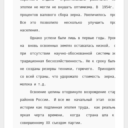
 эпопеи не могли не внушать оптимизма. В  1954г.   цел
 процентов валового сбора зерна. Увеличилось  производ
 Все  это  позволило   несколько   улучшить   продовол
 населения.
      Однако успехи были лишь в первые годы. Урожайнос
 на  вновь освоенных землях оставалась низкой,  освоен
 при  отсутствии  научно-обоснованной  системы земледе
 традиционная бесхозяйственность. Не к сроку были пост
 не созданы резервы техники, горючего.  Приходилось  п
 со всей страны, что удорожало  стоимость  зерна,  а  
 молока и т.д.
      Освоение целины отодвинуло возрождение старопахо
 районов России.  И все же  начальный  этап  освоения 
 истории как подлинная эпопея труда,  как реальный всп
 яркая  черта  времени,   когда   страна  шла  к  исто
 совершенному ХХ съездом партии.