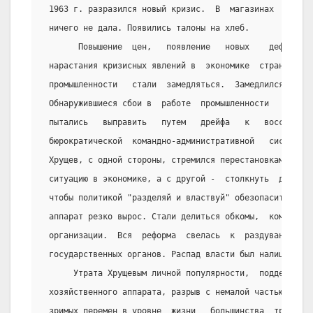
 1963 г. разразился новый кризис.  В  магазинах  исчез
 ничего не дала. Появились талоны на хлеб.
       Повышение  цен,   появление   новых    дефицито
 нарастания кризисных явлений в  экономике  страны  в 
 промышленности   стали  замедляться.  Замедлился   те
 Обнаружившиеся сбои в  работе  промышленности   Хруще
 пытались   выправить   путем   дрейфа   к   воссоздан
 бюрократической  командно-административной   системы 
 Хрущев, с одной стороны, стремился перестановками в п
 ситуацию в экономике, а с другой -  столкнуть  две  ч
 чтобы политикой "разделяй и властвуй" обезопасить сам
 аппарат резко вырос. Стали делиться обкомы,  комсомол
 организации.  Вся  реформа  свелась  к  раздуванию   
 государственных органов. Распад власти был налицо.
      Утрата Хрущевым личной популярности,  поддержки 
 хозяйственного аппарата, разрыв с немалой частью инте
 зримых перемен в уровне  жизни   большинства  трудящи