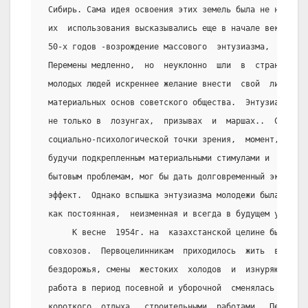
 Сибирь. Сама идея освоения этих земель была не новой.
 их  использования высказывались еще в начале века.  О
 50-х годов -возрождение массового  энтузиазма,  особе
 Перемены медленно,  но  неуклонно  шли  в  стране,  в
 молодых людей искреннее желание внести  свой  личный 
 материальных основ советского общества.  Энтузиазм  ж
 не только в  лозунгах,  призывах  и  маршах..  Создал
 социально-психологической точки зрения,  момент, когд
 будучи подкрепленным материальными стимулами и  внима
 бытовым проблемам, мог бы дать долговременный экономи
 эффект.  Однако вспышка энтузиазма молодежи была  вос
 как постоянная,  неизменная и всегда в будущем управля
      К весне  1954г. на  казахстанской целине было ор
 совхозов.  Первоцелинникам  приходилось  жить  в  пал
 бездорожья, смены  жестоких  холодов  и  изнуряющей  
 работа в период посевной и уборочной  сменялась   в  
 короткого  отдыха   строительными  работами.  Первые 