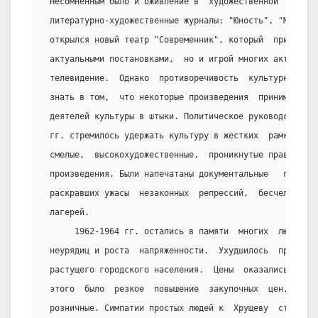
 Несомненным было и оживление в  художественной  культ
 литературно-художественные журналы: "Юность", "Молода
 открылся новый театр "Современник", который  привлек 
 актуальными постановками,  но и игрой многих актеров.
 телевидение.  Однако  противоречивость  культурной  п
 знать в том,  что некоторые произведения  принимались
 деятелей культуры в штыки. Политическое руководство с
 гг. стремилось удержать культуру в жестких  рамках. Н
 смелые,  высокохудожественные,  проникнутые правдой  
 произведения. Были напечатаны документальные   повест
 раскравших ужасы  незаконных  репрессий,  бесчеловечн
 лагерей.
      1962-1964 гг. остались в памяти  многих  людей  
 неурядиц и роста  напряженности.  Ухудшилось  продово
 растущего городского населения.  Цены  оказались  зам
 этого  было  резкое  повышение  закупочных  цен,  кот
 розничные. Симпатии простых людей к  Хрущеву  стали  