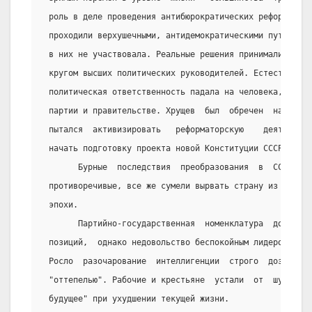
 роль в деле проведения антибюрократических реформ.  Д
 проходили верхушечными, антидемократическими путями. 
 в них не участвовала. Реальные решения принимались   
 кругом высших политических руководителей. Естественно
 политическая ответственность падала на человека, зани
 партии и правительстве. Хрущев  был  обречен  на  отс
 пытался  активизировать   реформаторскую    деятельно
 начать подготовку проекта новой Конституции СССР.
       Бурные  последствия  преобразования  в  СССР,  
 противоречивые, все же сумели вырвать страну из оцепе
 эпохи.
       Партийно-государственная  номенклатура  добилас
 позиций,  однако недовольство беспокойным лидером в  
 Росло  разочарование  интеллигенции  строго  дозирова
 "оттепелью". Рабочие и крестьяне  устали  от  шумной 
 будущее" при ухудшении текущей жизни.