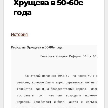
Хрущева в 50-60е
года
История
Реформы Хрущева в 50-60е года
               Политика Хрущева Реформы 50х - 60х годов
      Со второй половины 1953 г.  по конец 50-х годов 
 реформы, которые благотворно отразились как на темпах
 хозяйства, так и на благосостоянии народа. Главная пр
 состояла в  том,   что  они  возродили  экономические
 народным  хозяйством  и были  начаты  с  сельского  х