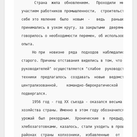
       Страна  жила  обновлением.   Проходили  многочи
 участием работников промышленности,  строительства, т
 себе это явление  было  новым  -   ведь   раньше   вс
 принимались в узком кругу, за закрытыми  дверями.  На
 говорилось о необходимости перемен, об использовании 
 опыта.
      Но при  новизне  ряда  подходов  наблюдались  и 
 старого. Причины отставания виделись в том, что "со  
 руководителей" осуществляется "слабое  руководство", 
 техники  предлагалось  создавать  новые  ведомства.  
 централизованной,    командно-бюрократической    сист
 подвергался.
      1956 год - год ХХ съезда - оказался весьма благо
 хозяйства страны. Именно в этом году обозначился боль
 урожай  был  рекордным.  Хронические  в  предыдущие  
 хлебозаготовками, казалось, стали уходить в прошлое. 
 районах  страны  колхозники,  избавленные   от  наибо