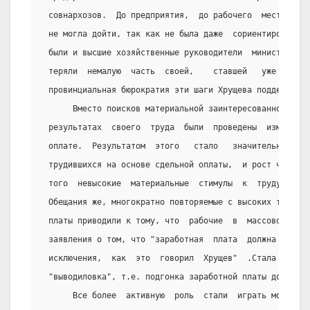
 совнархозов.  До предприятия,  до рабочего  места реф
 не могла дойти, так как не была даже  сориентирована 
 были и высшие хозяйственные руководители  министерств
 теряли  немалую  часть  своей,    ставшей   уже   при
 провинциальная бюрократия эти шаги Хрущева поддержала.
      Вместо поисков материальной заинтересованности  
 результатах  своего  труда  были  проведены  изменени
 оплате.  Результатом  этого   стало   значительное   
 трудившихся на основе сдельной оплаты,  и рост числа 
 того  невысокие  материальные  стимулы  к  труду  ста
 Обещания же, многократно повторяемые с высоких трибун
 платы приводили к тому, что  рабочие  в  массовом пор
 заявления о том, что "заработная  плата  должна  быть
 исключения,  как  это  говорил  Хрущев"  .Стала  полу
 "выводиловка", т.е. подгонка заработной платы до опред
      Все более  активную  роль  стали  играть моральн