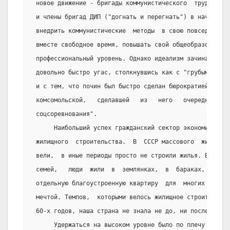
 новое движение - бригады коммунистического  труда.  Ч
 и члены бригад ДИП ("догнать и перегнать") в начале 3
 внедрить коммунистические  методы  в свою повседневну
 вместе свободное время, повышать свой общеобразовател
 профессиональный уровень. Однако идеализм зачинателей
 довольно быстро угас, столкнувшись как с "грубыми" по
 и с тем, что почин был быстро сделан бюрократией  пар
 комсомольской,   сделавшей   из   него   очередную   
 соцсоревнования".
      Наибольший успех гражданский сектор экономики  и
 жилищного  строительства.  В  СССР массового  жилищно
 вели,  в иные периоды просто не строили жилья. Война 
 семей,   люди  жили  в  землянках,  в  бараках,  в  к
 отдельную благоустроенную квартиру  для  многих были 
 мечтой. Темпов,  которыми велось жилищное строительст
 60-х годов, наша страна не знала не до, ни после этого
      Удержаться на высоком уровне было по плечу далек