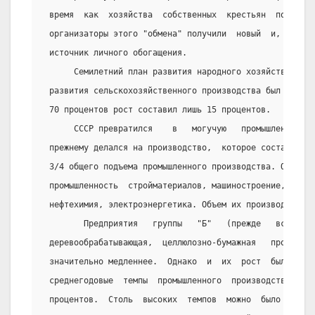
 время  как  хозяйства  собственных  крестьян  подверг
 организаторы этого "обмена" получили  новый  и,   каз
 источник личного обогащения.
      Семилетний план развития народного хозяйства ( 1
 развития сельскохозяйственного производства был прова
 70 процентов рост составил лишь 15 процентов.
      СССР превратился    в   могучую   промышленную  
 прежнему делался на производство,  которое составило 
 3/4 общего подъема промышленного производства. Особен
 промышленность  стройматериалов, машиностроение, мета
 нефтехимия, электроэнергетика. Объем их производства в
        Предприятия   группы   "Б"   (прежде   всего  
 деревообрабатывающая,  целлюлозно-бумажная   промышле
 значительно медленнее.  Однако  и  их  рост  был  дву
 среднегодовые  темпы  промышленного  производства  в 
 процентов.  Столь  высоких  темпов  можно  было  дост