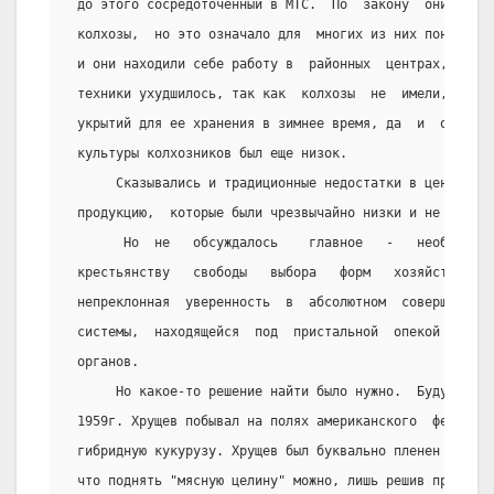
 до этого сосредоточенный в МТС.  По  закону  они  дол
 колхозы,  но это означало для  многих из них понижени
 и они находили себе работу в  районных  центрах,   го
 техники ухудшилось, так как  колхозы  не  имели,  как
 укрытий для ее хранения в зимнее время, да  и  общий 
 культуры колхозников был еще низок.
      Сказывались и традиционные недостатки в ценах на
 продукцию,  которые были чрезвычайно низки и не окупал
       Но  не   обсуждалось    главное   -   необходим
 крестьянству   свободы   выбора   форм   хозяйствован
 непреклонная  уверенность  в  абсолютном  совершенств
 системы,  находящейся  под  пристальной  опекой   пар
 органов.
      Но какое-то решение найти было нужно.  Будучи с 
 1959г. Хрущев побывал на полях американского  фермера
 гибридную кукурузу. Хрущев был буквально пленен ею. О
 что поднять "мясную целину" можно, лишь решив проблем