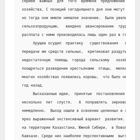
 серией  важных  для  того  времени  предложений  по  
 хозяйства. С позиций сегодняшнего дня они могут показ
 но тогда они имели немалое значение.  Были увеличены 
 сельхозпродукцию,   введено  авансирование  труда  ко
 расплата с ними производилась лишь один раз в год) и т
      Хрущев осудил  практику   существования   слабых
 передачи им средств сильных,  критиковал раздутый упр
 недостаточную  помощь  города  сельскому   хозяйству.
 поощряться разведение крестьянами  птицы,  мелкого  д
 многих хозяйствах появились коровы,  что было немысли
 год назад.
      Высказанные идеи,  принятые  постановления  могл
 несколько  лет  спустя.   А  поправлять  зерновое  хо
 немедленно.  Выход нашли в освоении целинных и залежн
 ярко выраженный экстенсивный вариант  развития. Приго
 на территории Казахстана, Южной Сибири,  в Поволжье, 
 Кавказе. Среди них наиболее перспективными  выглядели