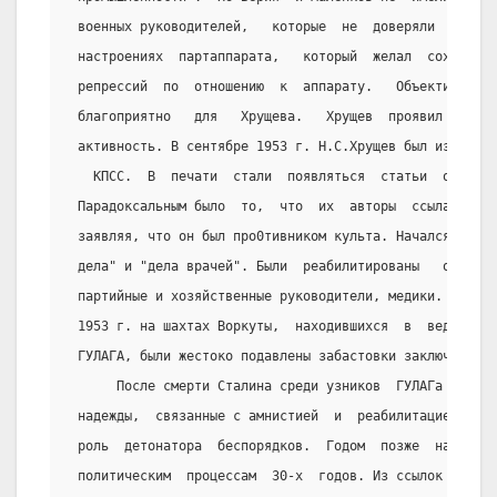
 военных руководителей,   которые  не  доверяли  им.  
 настроениях  партаппарата,   который  желал  сохранен
 репрессий  по  отношению  к  аппарату.   Объективно  
 благоприятно   для   Хрущева.   Хрущев  проявил  в  э
 активность. В сентябре 1953 г. Н.С.Хрущев был избран 
   КПСС.  В  печати  стали  появляться  статьи  о  вре
 Парадоксальным было  то,  что  их  авторы  ссылались 
 заявляя, что он был про0тивником культа. Начался пере
 дела" и "дела врачей". Были  реабилитированы   осужде
 партийные и хозяйственные руководители, медики. Но в 
 1953 г. на шахтах Воркуты,  находившихся  в  ведении 
 ГУЛАГА, были жестоко подавлены забастовки заключенных.
      После смерти Сталина среди узников  ГУЛАГа  проб
 надежды,  связанные с амнистией  и  реабилитацией.  Э
 роль  детонатора  беспорядков.  Годом  позже  началас
 политическим  процессам  30-х  годов. Из ссылок и тюр