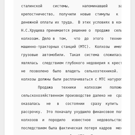
 сталинской     системы,      напоминавшей     зачасту
 крепостничество,  получили  новые  стимулы   к  труду
 денежной оплаты их труда.  В этих условиях в конце  1
 Н.С.Хрущева принимается решение о  продаже  сельскохо
 колхозам. Дело в  том,   что  до  этого   техника   н
 машинно-тракторных станций (МТС).  Колхозы  имели  пр
 грузовые  автомобили.  Такая  система  сложилась  с  
 являлась  следствием глубокого недоверия к крестьянст
 не  позволено  было  владеть  сельхозтехникой.  За  и
 колхозы должны были расплачиваться с МТС натуроплатой.
         Продажа    техники    колхозам    положительн
 сельскохозяйственном производстве далеко не  сразу.  
 оказалась   не   в   состоянии   сразу  купить  и  вы
 рассрочку.  Это поначалу ухудшило финансовое положени
 колхозов  и  породило   известное   недовольство.   Д
 последствием была фактическая потеря кадров  механиза