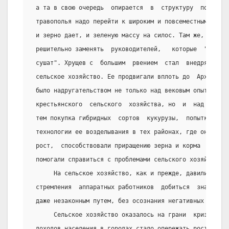
 а та в свою очередь  опирается  в  структуру  посевны
 травополья надо перейти к широким и повсеместным посе
 и зерно дает, и зеленую массу на силос. Там же, где  
 решительно заменять  руководителей,   которые  "сами 
 сушат". Хрущев с  большим  рвением  стал  внедрять  к
 сельское хозяйство. Ее продвигали вплоть до  Архангел
 было надругательством не только над вековым опытом  и
 крестьянского  сельского  хозяйства, но  и  над здрав
 тем покупка гибридных  сортов  кукурузы,  попытка  вн
 технологии ее возделывания в тех районах, где она мог
 рост,  способствовали приращению зерна и корма  для  
 помогали справиться с проблемами сельского хозяйства.
      На сельское хозяйство, как и прежде, давили стер
 стремления  аппаратных работников  добиться  значимых
 даже незаконным путем, без осознания негативных послед
      Сельское хозяйство оказалось на грани  кризиса. 
 доходов населения в городах стало опережать рост агра