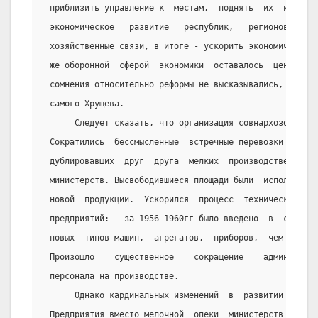
 приблизить управление к  местам,  поднять  их  инициа
 экономическое   развитие   республик,   регионов,   у
 хозяйственные связи, в итоге - ускорить экономическое
 же оборонной  сферой  экономики  оставалось  централи
 сомнения относительно реформы не высказывались, поско
 самого Хрущева.
      Следует сказать, что организация совнархозов дал
 Сократились  бессмысленные  встречные перевозки грузо
 дублировавших  друг  друга  мелких  производственных 
 министерств. Высвободившиеся площади были  использова
 новой  продукции.  Ускорился  процесс  технической  р
 предприятий:   за 1956-1960гг было введено  в  строй 
 новых  типов машин,  агрегатов,  приборов,  чем  в  п
 Произошло    существенное    сокращение    администра
 персонала на производстве.
      Однако кардинальных изменений  в  развитии  экон
 Предприятия вместо мелочной  опеки  министерств  полу