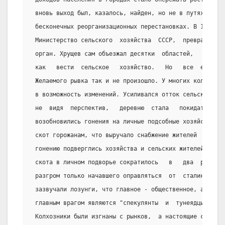
 вновь выход был, казалось, найден, но не в путях экон
 бесконечных реорганизационных перестановках. В 1961г.
 Министерство сельского  хозяйства  СССР,  превращенно
 орган. Хрущев сам объезжал десятки  областей,   давая
 как   вести  сельское   хозяйство.   Но   все  его  у
 Желаемого рывка так и не произошло. У многих колхозни
 в возможность изменений. Усиливался отток сельского  
 не  видя  перспектив,   деревню  стала   покидать   м
 возобновились гонения на личные подсобные хозяйства. 
 скот горожанам, что выручало снабжение жителей  мален
 гонению подверглись хозяйства и сельских жителей. За 
 скота в личном подворье сократилось   в   два  раза. 
 разгром только начавшего оправляться  от  сталинщины 
 зазвучали лозунги, что главное - общественное, а не л
 главным врагом являются "спекулянты  и  тунеядцы",  т
 Колхозники были изгнаны с рынков,  а настоящие спекул