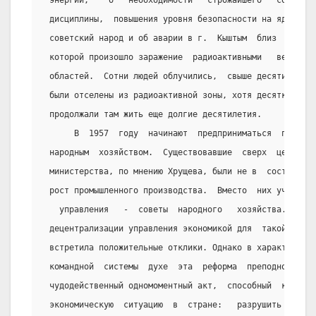
 энергии,    о   необходимости   строжайшего   соблюде
 дисциплины,  повышения уровня безопасности на ядерных
 советский народ и об аварии в г.  Кыштым  близ  Челяб
 которой произошло заражение  радиоактивными   веществ
 областей.  Сотни людей облучились,  свыше десяти тыся
 были отселены из радиоактивной зоны, хотя десятки тыс
 продолжали там жить еще долгие десятилетия.
      В  1957  году  начинают  предприниматься  попытк
 народным  хозяйством.  Существовавшие  сверх  централ
 министерства, по мнению Хрущева, были не в  состоянии
 рост промышленного производства.  Вместо  них учрежда
   управления   -  советы  народного   хозяйства.   Са
 децентрализации управления экономикой для  такой огро
 встретила положительные отклики. Однако в характерном
 командной  системы  духе  эта  реформа  преподносилас
 чудодейственный одномоментный акт,  способный  коренн
 экономическую  ситуацию  в  стране:   разрушить  ведо