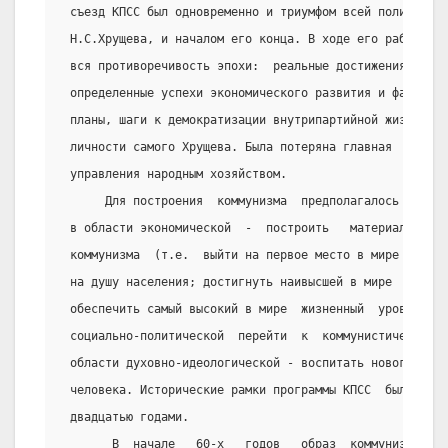
 съезд КПСС был одновременно и триумфом всей политики,
 Н.С.Хрущева, и началом его конца. В ходе его работы и
 вся противоречивость эпохи:  реальные достижения проц
 определенные успехи экономического развития и фантаст
 планы, шаги к демократизации внутрипартийной жизни, р
 личности самого Хрущева. Была потеряна главная  линия
 управления народным хозяйством.
      Для построения  коммунизма  предполагалось решит
 в области экономической  -  построить   материально  
 коммунизма  (т.е.  выйти на первое место в мире по пр
 на душу населения; достигнуть наивысшей в мире  произ
 обеспечить самый высокий в мире  жизненный  уровень  
 социально-политической  перейти  к  коммунистическому
 области духовно-идеологической - воспитать нового, вс
 человека. Исторические рамки программы КПСС  были  в 
 двадцатью годами.
       В  начале   60-х   годов   образ  коммунизма  в