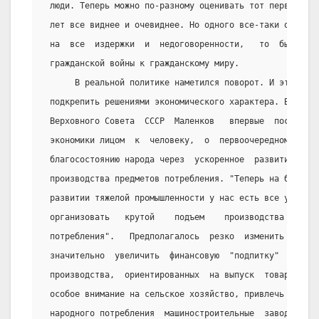
 люди. Теперь можно по-разному оценивать тот первый ша
 лет все виднее и очевиднее. Но одного все-таки отрица
 на  все  издержки  и  недоговоренности,   то  был  ша
 гражданской войны к гражданскому миру.
      В реальной политике наметился поворот. И этот по
 подкрепить решениями экономического характера. В авгу
 Верховного Совета  СССР  Маленков   впервые  поставил
 экономики лицом  к  человеку,  о  первоочередном  вни
 благосостоянию народа через  ускоренное  развитие  се
 производства предметов потребления. "Теперь на базе д
 развитии тяжелой промышленности у нас есть все услови
 организовать   крутой    подъем    производства    пр
 потребления".   Предполагалось  резко  изменить  инве
 значительно  увеличить  финансовую  "подпитку"  отрас
 производства,  ориентированных  на выпуск  товаров  д
 особое внимание на сельское хозяйство, привлечь  к   
 народного потребления  машиностроительные  заводы  и 