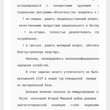
 ассоциировался   с   конкретными   крупными    социал
 Социальные программы-обязательства сводились к следующ
    ? во-первых, решить продовольственный вопрос, полн
  качественными продуктами рационального и бесперебойно
     ?  во-вторых,  полностью  удовлетворить  спрос  н
 потребления;
    ? в-третьих, решить жилищный вопрос, обеспечив каж
 благоустроенную квартиру;
      Наконец, ликвидировать малоквалифицированный и т
 народном хозяйстве.
      В этих задачах ничего утопического не было. Они 
 ввязывания СССР в новый тур невиданной  прежде  гонки
 их материальной базы.
      Большое влияние оказала на международные отношен
  После  окончания Второй Мировой войны доверие  друг 
 анитигитлеровской   коалиции   стало   неумолимо  тая