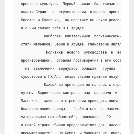
 пресса в культуре.  Первый вариант был связан с  перс
 власти Берии,  в  осуществлении  второго  приняли  бы
 Молотов и Булганин,  на практике же начал реализовыва
 И с ним связал себя Н.С.Хрущев.
            Наиболее  влиятельными  политическими  фиг
 стали Маленков, Берия и Хрущев. Равновесие являлось кр
             Политика  нового  руководства  в  весенни
 противоречивой,  отражая противоречия в его составе. 
   из  заключения  вернулась  большая   группа   военн
 существовать ГУЛАГ,  везде висели прежние лозунги и по
            Каждый из претендентов на власть стремился
 путем.  Берия через контроль  над  органами  и  войск
 Маленков - заявляя о стремлении проводить популярную 
 благосостояния народа,   "заботиться  о  максимальном
 материальных потребностей",  призывая в  "2  -  3 год
 в нашей стране обилия продовольствия для  населения  
 промышленности".  Но Берия  и Маленков не  имели  свя