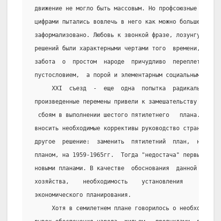
 движение не могло быть массовым. Но профсоюзные орган
 цифрами пытались вовлечь в него как можно больше люде
 заформализовано. Любовь к звонкой фразе, лозунгу, ско
 решений были характерными чертами того  времени,  где
 забота  о  простом  народе  причудливо  переплетались
 пустословием,  а порой и элементарным социальным невеж
      XXI  съезд  -  еще  одна  попытка  радикального 
 произведенные перемены привели к замешательству в упр
  сбоям в выполнении шестого пятилетнего   плана.  Одн
 вносить необходимые коррективы руководство страны не 
 другое  решение:  заменить  пятилетний  план,  на  19
 планом, на 1959-1965гг.  Тогда "недостача" первых лет
 новыми планами. В качестве  обоснования  данной меры 
 хозяйства,    необходимость    установления     длите
 экономического планирования.
      Хотя в семилетнем плане говорилось о необходимос