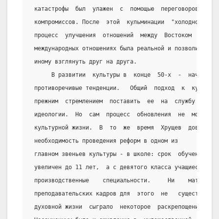
 катастрофы  был  улажен  с  помощью  переговоров  и  
 компромиссов. После  этой  кульминации  "холодной вой
 процесс  улучшения  отношений  между  Востоком  и  За
 международных отношениях была реальной и позволила лю
 иному взглянуть друг на друга.
      В развитии  культуры в  конце  50-х  -  начале  
 противоречивые тенденции.   Общий  подход  к  культур
 прежним  стремлением  поставить  ее  на  службу  адми
 идеологии.  Но  сам  процесс  обновления  не  мог   н
 культурной жизни.  В  то  же  время  Хрущев  довольно
 необходимость проведения реформ в одном из
 главном звеньев культуры - в школе: срок  обучения  в
 увеличен до 11 лет,  а с девятого класса учащиеся  до
 производственные    специальности.     Ни    материал
 преподавательских кадров для  этого  не   существовал
 духовной жизни  сыграло  некоторое  раскрепощение  в 