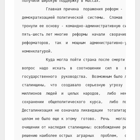
 получили широкую поддержку в массах.
            Главная причина  поражения реформ -  они  
 демократизацией политической  системы.  Сломав  репре
 тронули ее основу - командно-административную систему
 пять-шесть лет многие  реформы  начали  сворачиваться
 реформаторов,  так  и  мощным  административно-управл
 номенклатурой.
            Куда могла пойти страна после смерти Стали
 вопрос  надо  искать  в  соотношении  сил  в   высшем
 государственного  руководства.  Возможным было либо в
 сталинщины,  что  создавало  серьезную  угрозу   жизн
 миллионов  людей  и  целых  народов,   либо  некоторо
 сохранении  общеполитического  курса,   либо  поворот
 Десталинизация не означала ликвидации  тоталитарного 
 целом не было еще к этому  готово.  Речь   могла  идт
 очищении от наследия сталинщины: освобождение репресс
 решению наиболее острых  аграрных   проблем,   ослабл