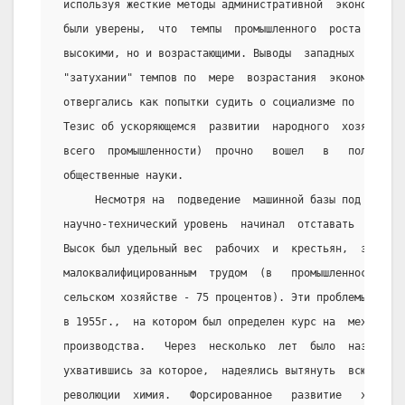
 используя жесткие методы административной  экономики.
 были уверены,  что  темпы  промышленного  роста  стра
 высокими, но и возрастающими. Выводы  западных  эконо
 "затухании" темпов по  мере  возрастания  экономическ
 отвергались как попытки судить о социализме по  анало
 Тезис об ускоряющемся  развитии  народного  хозяйства
 всего  промышленности)  прочно   вошел   в   политиче
 общественные науки.
      Несмотря на  подведение  машинной базы под  наро
 научно-технический уровень  начинал  отставать  от  п
 Высок был удельный вес  рабочих  и  крестьян,  заняты
 малоквалифицированным  трудом  (в   промышленности  -
 сельском хозяйстве - 75 процентов). Эти проблемы обсу
 в 1955г.,  на котором был определен курс на  механиза
 производства.   Через  несколько  лет  было  названо 
 ухватившись за которое,  надеялись вытянуть  всю  цеп
 революции  химия.   Форсированное   развитие   химиче