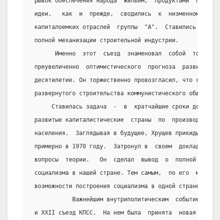
 рывок обеспечения народа  жильем,  продуктами  потреб
 идеи,   как  и  прежде,  сводились  к  низменному  оп
 капиталоемких отраслей  группы  "А".  Ставились  внов
 полной механизации строительной индустрии.
       Именно  этот  съезд  знаменовал  собой  точку  
 преувеличенно  оптимистического  прогноза  развития  
 десятилетие. Он торжественно провозгласил, что страна
 развернутого строительства коммунистического общества"
      Ставилась задача  -  в  кратчайшие сроки догнать
 развитые капиталистические  страны  по  производству 
 населения.  Заглядывая в будущее, Хрущев прикидывал, 
 примерно в 1970 году.  Затронул в  своем  докладе   Х
 вопросы  теории.   Он  сделал  вывод  о  полной  и  о
 социализма в нашей стране. Тем самым,  по его  мнению
 возможности построения социализма в одной стране.
            Важнейшим внутриполитическим  событием  из
 и XXII съезд КПСС.  На нем была  принята  новая  прог