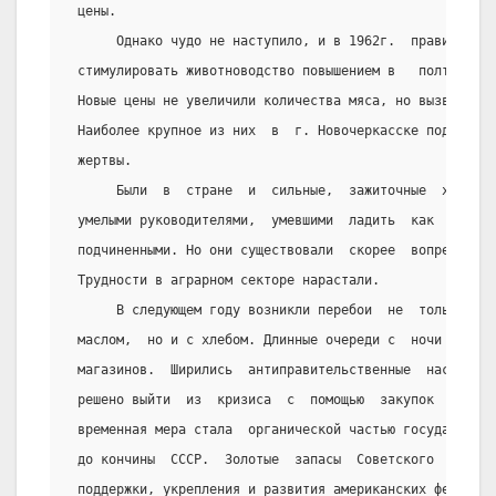
 цены.
      Однако чудо не наступило, и в 1962г.  правительс
 стимулировать животноводство повышением в   полтора  
 Новые цены не увеличили количества мяса, но вызвали  
 Наиболее крупное из них  в  г. Новочеркасске подавили
 жертвы.
      Были  в  стране  и  сильные,  зажиточные  хозяйс
 умелыми руководителями,  умевшими  ладить  как  с  на
 подчиненными. Но они существовали  скорее  вопреки  с
 Трудности в аграрном секторе нарастали.
      В следующем году возникли перебои  не  только  с
 маслом,  но и с хлебом. Длинные очереди с  ночи  выст
 магазинов.  Ширились  антиправительственные  настроен
 решено выйти  из  кризиса  с  помощью  закупок  амери
 временная мера стала  органической частью государстве
 до кончины  СССР.  Золотые  запасы  Советского  Союза
 поддержки, укрепления и развития американских фермерс