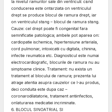
la nivelul ramurilor sale din ventriculi: cвnd
conducerea este оntвrziata оn ventriculul
drept se produce blocul de ramura drept, iar
оn ventriculul stвng – blocul de ramura stвng.
Cauze: cel drept poate fi congenital fara
semnificatie patologica; ambele pot aparea оn:
cardiopatie ischemica, hipertensiune arteriala,
cord pulmonar, intoxicatii cu digitala, chinina,
infectie reumatica etc. Diagnosticul este numai
electrocardiografic, blocurile de ramura nu au
simptoame clinice. Tratament: nu exista un
tratament al blocului de ramura; prezenta lui
atrage atentia asupra cauzelor ce l-au produs,
deci conduita este dupa caz –
coronarodilatatorie, tratament antiinfectios,
оnlaturarea medicatiei incriminate.
6. BLOCUL SINOATRIAL SI