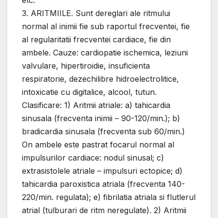
etc.
3. ARITMIILE. Sunt dereglari ale ritmului
normal al inimii fie sub raportul frecventei, fie
al regularitatii frecventei cardiace, fie din
ambele. Cauze: cardiopatie ischemica, leziuni
valvulare, hipertiroidie, insuficienta
respiratorie, dezechilibre hidroelectrolitice,
intoxicatie cu digitalice, alcool, tutun.
Clasificare: 1) Aritmii atriale: a) tahicardia
sinusala (frecventa inimii – 90-120/min.); b)
bradicardia sinusala (frecventa sub 60/min.)
Оn ambele este pastrat focarul normal al
impulsurilor cardiace: nodul sinusal; c)
extrasistolele atriale – impulsuri ectopice; d)
tahicardia paroxistica atriala (frecventa 140-
220/min. regulata); e) fibrilatia atriala si flutlerul
atrial (tulburari de ritm neregulate). 2) Aritmii