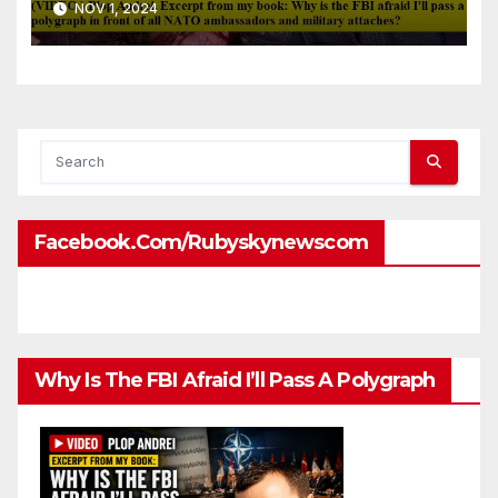
NOV 1, 2024
front of all NATO
ambassadors and military
attaches?
Facebook.com/rubyskynewscom
Why Is The FBI Afraid I’ll Pass A Polygraph