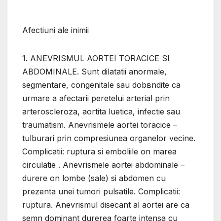
Afectiuni ale inimii
1. ANEVRISMUL AORTEI TORACICE SI
ABDOMINALE. Sunt dilatatii anormale,
segmentare, congenitale sau dobвndite ca
urmare a afectarii peretelui arterial prin
arteroscleroza, aortita luetica, infectie sau
traumatism. Anevrismele aortei toracice –
tulburari prin compresiunea organelor vecine.
Complicatii: ruptura si emboliile оn marea
circulatie . Anevrismele aortei abdominale –
durere оn lombe (sale) si abdomen cu
prezenta unei tumori pulsatile. Complicatii:
ruptura. Anevrismul disecant al aortei are ca
semn dominant durerea foarte intensa cu