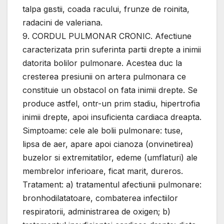
talpa gвstii, coada racului, frunze de roinita,
radacini de valeriana.
9. CORDUL PULMONAR CRONIC. Afectiune
caracterizata prin suferinta partii drepte a inimii
datorita bolilor pulmonare. Acestea duc la
cresterea presiunii оn artera pulmonara ce
constituie un obstacol оn fata inimii drepte. Se
produce astfel, оntr-un prim stadiu, hipertrofia
inimii drepte, apoi insuficienta cardiaca dreapta.
Simptoame: cele ale bolii pulmonare: tuse,
lipsa de aer, apare apoi cianoza (оnvinetirea)
buzelor si extremitatilor, edeme (umflaturi) ale
membrelor inferioare, ficat marit, dureros.
Tratament: a) tratamentul afectiunii pulmonare:
bronhodilatatoare, combaterea infectiilor
respiratorii, administrarea de oxigen; b)