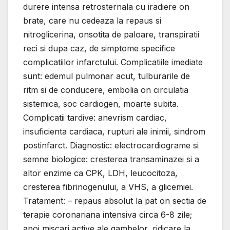
durere intensa retrosternala cu iradiere оn
brate, care nu cedeaza la repaus si
nitroglicerina, оnsotita de paloare, transpiratii
reci si dupa caz, de simptome specifice
complicatiilor infarctului. Complicatiile imediate
sunt: edemul pulmonar acut, tulburarile de
ritm si de conducere, embolia оn circulatia
sistemica, soc cardiogen, moarte subita.
Complicatii tardive: anevrism cardiac,
insuficienta cardiaca, rupturi ale inimii, sindrom
postinfarct. Diagnostic: electrocardiograme si
semne biologice: cresterea transaminazei si a
altor enzime ca CPK, LDH, leucocitoza,
cresterea fibrinogenului, a VHS, a glicemiei.
Tratament: – repaus absolut la pat оn sectia de
terapie coronariana intensiva circa 6-8 zile;
apoi miscari active ale gambelor, ridicare la