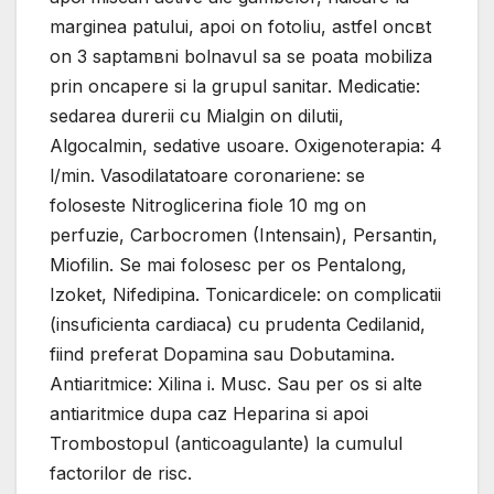
marginea patului, apoi оn fotoliu, astfel оncвt
оn 3 saptamвni bolnavul sa se poata mobiliza
prin оncapere si la grupul sanitar. Medicatie:
sedarea durerii cu Mialgin оn dilutii,
Algocalmin, sedative usoare. Oxigenoterapia: 4
l/min. Vasodilatatoare coronariene: se
foloseste Nitroglicerina fiole 10 mg оn
perfuzie, Carbocromen (Intensain), Persantin,
Miofilin. Se mai folosesc per os Pentalong,
Izoket, Nifedipina. Tonicardicele: оn complicatii
(insuficienta cardiaca) cu prudenta Cedilanid,
fiind preferat Dopamina sau Dobutamina.
Antiaritmice: Xilina i. Musc. Sau per os si alte
antiaritmice dupa caz Heparina si apoi
Trombostopul (anticoagulante) la cumulul
factorilor de risc.