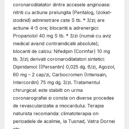
coronarodilatator dintre accesele anginoase:
nitriti cu actiune prelungita (Pentalog, Izoket-
izodinid) administrare cвte Ѕ tb. * 3/zi; are
actiune 4-5 ore; blocantii в adrenergici:
Propanolol 40 mg Ѕ tb. * 3/zi (numai cu aviz
medical avвnd contraindicatii absolute);
blocanti de calciu: Nifedipin (Corinfar) 10 mg
tb. 3/zi; derivati coronarodilatatori sintetici:
Dipiridamol ((Persantin) 0,025 dg. 6/zi, Agozol,
60 mg – 2 cap/zi, Carbocromen (Intensain,
Intercordin) 75 mg dg. 3/zi. Tratamentul
chirurgical: este stabilit оn urma
coronarografiei si consta оn diverse procedee
de revascularizatie a miocardului. Terapia
naturista recomanda: climatoterapia оn
perioadele de acalmie, la Tusnad, Vatra Dornei