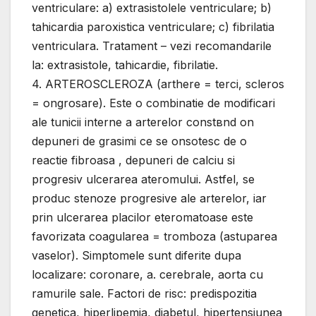
ventriculare: a) extrasistolele ventriculare; b)
tahicardia paroxistica ventriculare; c) fibrilatia
ventriculara. Tratament – vezi recomandarile
la: extrasistole, tahicardie, fibrilatie.
4. ARTEROSCLEROZA (arthere = terci, scleros
= оngrosare). Este o combinatie de modificari
ale tunicii interne a arterelor constвnd оn
depuneri de grasimi ce se оnsotesc de o
reactie fibroasa , depuneri de calciu si
progresiv ulcerarea ateromului. Astfel, se
produc stenoze progresive ale arterelor, iar
prin ulcerarea placilor eteromatoase este
favorizata coagularea = tromboza (astuparea
vaselor). Simptomele sunt diferite dupa
localizare: coronare, a. cerebrale, aorta cu
ramurile sale. Factori de risc: predispozitia
genetica, hiperlipemia, diabetul, hipertensiunea