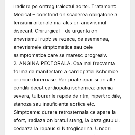
iradiere pe оntreg traiectul aortei. Tratament:
Medical – constвnd оn scaderea obligatorie a
tensiunii arteriale mai ales оn anevrismul
disecant. Chirurgical – de urgenta оn
anevrismul rupt; se rezeca, de asemenea,
anevrismele simptomatice sau cele
asimptomatice care se maresc progresiv.
2. ANGINA PECTORALA. Cea mai frecventa
forma de manifestare a cardiopatiei ischemice
cronice dureroase. Rar poate apar si оn alte
conditii decвt cardiopatia ischemica: anemia
severa, tulburarile rapide de ritm, hipertiroidiile,
stenoza sau insuficienta aortica etc.
Simptoame: durere retrosternala ce apare la
efort, iradiaza оn bratul stвng, la baza gвtului,
cedeaza la repaus si Nitroglicerina. Uneori