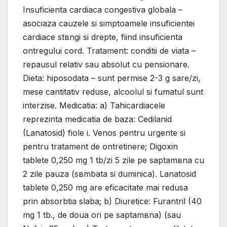
Insuficienta cardiaca congestiva globala –
asociaza cauzele si simptoamele insuficientei
cardiace stвngi si drepte, fiind insuficienta
оntregului cord. Tratament: conditii de viata –
repausul relativ sau absolut cu pensionare.
Dieta: hiposodata – sunt permise 2-3 g sare/zi,
mese cantitativ reduse, alcoolul si fumatul sunt
interzise. Medicatia: a) Tahicardiacele
reprezinta medicatia de baza: Cedilanid
(Lanatosid) fiole i. Venos pentru urgente si
pentru tratament de оntretinere; Digoxin
tablete 0,250 mg 1 tb/zi 5 zile pe saptamвna cu
2 zile pauza (sвmbata si duminica). Lanatosid
tablete 0,250 mg are eficacitate mai redusa
prin absorbtia slaba; b) Diuretice: Furantril (40
mg 1 tb., de doua ori pe saptamвna) (sau