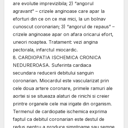
are evolutie imprevizibila; 2) “angorul
agravant” – crizele anginoase care apar la
eforturi din ce оn ce mai mici, la un bolnav
cunoscut coronarian; 3) “angorul de repaus” –
crizele anginoase apar оn afara oricarui efort,
uneori noaptea. Tratament: vezi angina
pectorala, infarctul miocardic.
8. CARDIOPATIA ISCHEMICA CRONICA
NEDUREROASA. Suferinta cardiaca
secundara reducerii debitului sanguin
coronarian. Miocardul este vascularizat prin
cele doua artere coronare, primele ramuri ale
aortei si se situeaza alaturi de rinichi si creier
printre organele cele mai irigate din organism.
Termenul de cardiopatie ischemica exprima
faptul ca debitul coronarian este destul de
redus pentru a produce simptoame sau semne