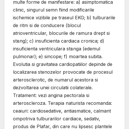
multe forme de manifestare: a) asimptomatica
clinic, singurul semn fiind modificarile
ischemice vizibile pe traseul EKG; b) tulburarile
de ritm si de conducere (blocul
atrioventricular, blocurile de ramura drept si
stвng); c) insuficienta cardiaca cronica; d)
insuficienta ventriculara stвnga (edemul
pulmonar); e) sincope; f) moartea subita.
Evolutia si gravitatea cardiopatiilor depinde de
localizarea stenozelor provocate de procesul
arterosclerotic, de numarul acestora si
dezvoltarea unei circulatii colaterale.
Tratament: vezi angina pectorala si
arteroscleroza. Terapia naturista recomanda:
ceaiuri: cardiosedative, antiasmatice, calmant
оmpotriva tulburarilor cardiace, sedativ,
produs de Plafar, din care nu lipsesc plantele