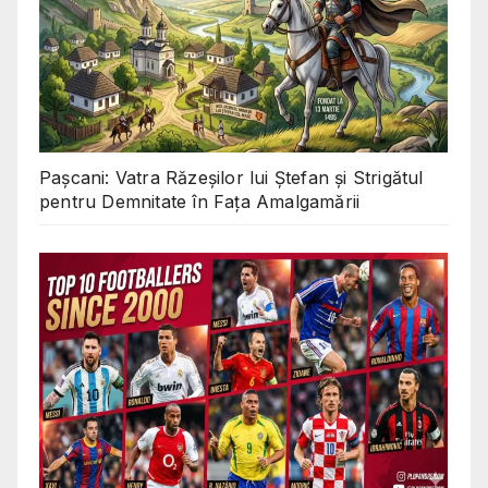
Pașcani: Vatra Răzeșilor lui Ștefan și Strigătul
pentru Demnitate în Fața Amalgamării