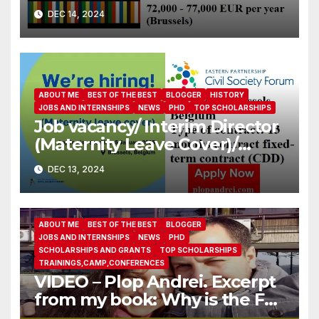
Government Partnership
DEC 14, 2024
ABOUT ME
BEST OF THE BEST
BLOGGER
HISTORY
JOBS AND INTERNSHIPS
NEWS
PHD
TOP SCHOLARSHIPS
Job vacancy/ Interim Director
(Maternity Leave Cover)/
Eastern Partnership Civil
DEC 13, 2024
Society Forum
ABOUT ME
BEST OF THE BEST
BLOGGER
JOBS AND INTERNSHIPS
NEWS
PHD
SCHOLARSHIPS AND GRANTS
TOP SCHOLARSHIPS
TRAININGS,CAMP,CONFERENCES
VIDEO – Plop Andrei. Excerpt
from my book: Why is the FBI
afraid I’ll pass a polygraph in