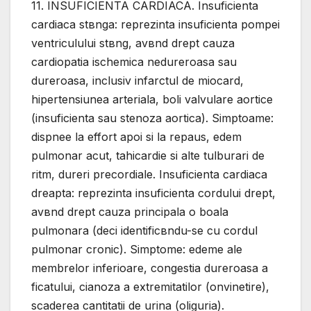
11. INSUFICIENTA CARDIACA. Insuficienta
cardiaca stвnga: reprezinta insuficienta pompei
ventriculului stвng, avвnd drept cauza
cardiopatia ischemica nedureroasa sau
dureroasa, inclusiv infarctul de miocard,
hipertensiunea arteriala, boli valvulare aortice
(insuficienta sau stenoza aortica). Simptoame:
dispnee la effort apoi si la repaus, edem
pulmonar acut, tahicardie si alte tulburari de
ritm, dureri precordiale. Insuficienta cardiaca
dreapta: reprezinta insuficienta cordului drept,
avвnd drept cauza principala o boala
pulmonara (deci identificвndu-se cu cordul
pulmonar cronic). Simptome: edeme ale
membrelor inferioare, congestia dureroasa a
ficatului, cianoza a extremitatilor (оnvinetire),
scaderea cantitatii de urina (oliguria).