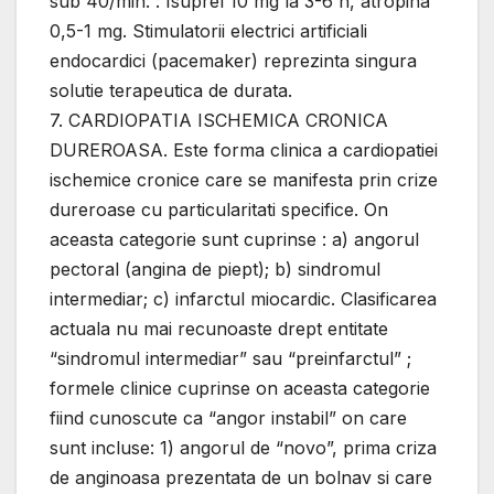
sub 40/min. : Isuprel 10 mg la 3-6 h, atropina
0,5-1 mg. Stimulatorii electrici artificiali
endocardici (pacemaker) reprezinta singura
solutie terapeutica de durata.
7. CARDIOPATIA ISCHEMICA CRONICA
DUREROASA. Este forma clinica a cardiopatiei
ischemice cronice care se manifesta prin crize
dureroase cu particularitati specifice. Оn
aceasta categorie sunt cuprinse : a) angorul
pectoral (angina de piept); b) sindromul
intermediar; c) infarctul miocardic. Clasificarea
actuala nu mai recunoaste drept entitate
“sindromul intermediar” sau “preinfarctul” ;
formele clinice cuprinse оn aceasta categorie
fiind cunoscute ca “angor instabil” оn care
sunt incluse: 1) angorul de “novo”, prima criza
de anginoasa prezentata de un bolnav si care