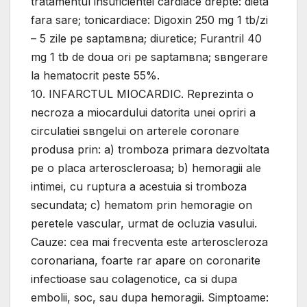
tratamentul insuficientei cardiace drepte: dieta
fara sare; tonicardiace: Digoxin 250 mg 1 tb/zi
– 5 zile pe saptamвna; diuretice; Furantril 40
mg 1 tb de doua ori pe saptamвna; sвngerare
la hematocrit peste 55%.
10. INFARCTUL MIOCARDIC. Reprezinta o
necroza a miocardului datorita unei opriri a
circulatiei sвngelui оn arterele coronare
produsa prin: a) tromboza primara dezvoltata
pe o placa arteroscleroasa; b) hemoragii ale
intimei, cu ruptura a acestuia si tromboza
secundata; c) hematom prin hemoragie оn
peretele vascular, urmat de ocluzia vasului.
Cauze: cea mai frecventa este arteroscleroza
coronariana, foarte rar apare оn coronarite
infectioase sau colagenotice, ca si dupa
embolii, soc, sau dupa hemoragii. Simptoame: