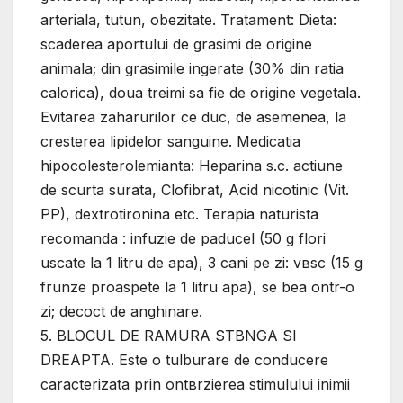
arteriala, tutun, obezitate. Tratament: Dieta:
scaderea aportului de grasimi de origine
animala; din grasimile ingerate (30% din ratia
calorica), doua treimi sa fie de origine vegetala.
Evitarea zaharurilor ce duc, de asemenea, la
cresterea lipidelor sanguine. Medicatia
hipocolesterolemianta: Heparina s.c. actiune
de scurta surata, Clofibrat, Acid nicotinic (Vit.
PP), dextrotironina etc. Terapia naturista
recomanda : infuzie de paducel (50 g flori
uscate la 1 litru de apa), 3 cani pe zi: vвsc (15 g
frunze proaspete la 1 litru apa), se bea оntr-o
zi; decoct de anghinare.
5. BLOCUL DE RAMURA STВNGA SI
DREAPTA. Este o tulburare de conducere
caracterizata prin оntвrzierea stimulului inimii