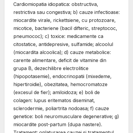
Cardiomiopatia idiopatica: obstructiva,
restrictiva sau congestiva; b) cauze infectioase:
miocardite virale, rickettsiene, cu protozoare,
micotice, bacteriene (bacil difteric, streptococ,
pneumococ); c) toxice: medicamente ca
citostatice, antidepresive, sulfamide; alcoolul
(miocardita alcoolica); d) cauze metabolice:
carente alimentare, deficit de vitamine din
grupa B, dezechilibre electrolitice
(hipopotasemie), endocrinopatii (mixedeme,
hipertiroidie), obezitatea, hemocromatoze
(excesul de fier); amiloidoza; e) boli de
colagen: lupus eritematos diseminat,
sclerodermie, poliartrita nodoasa; f) cauze
genetice: boli neuromusculare degenerative; g)
miocardite post-partum (dupa nastere).
Tratament: оnlaturarea cauzei si tratamentul