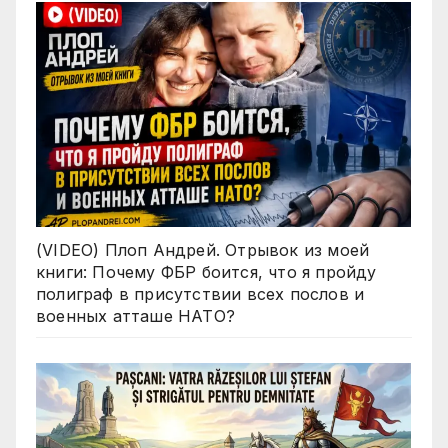
(VIDEO) Плоп Андрей. Отрывок из моей
книги: Почему ФБР боится, что я пройду
полиграф в присутствии всех послов и
военных атташе НАТО?