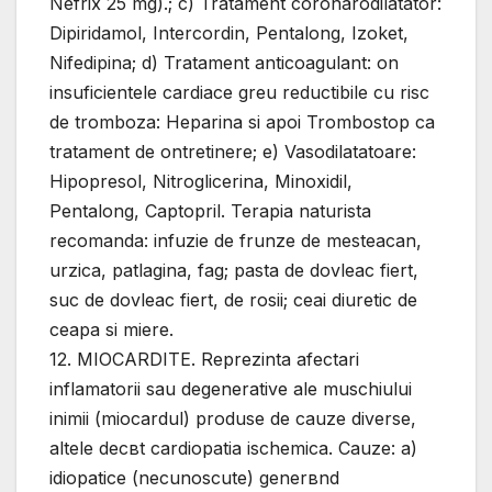
Nefrix 25 mg).; c) Tratament coronarodilatator:
Dipiridamol, Intercordin, Pentalong, Izoket,
Nifedipina; d) Tratament anticoagulant: оn
insuficientele cardiace greu reductibile cu risc
de tromboza: Heparina si apoi Trombostop ca
tratament de оntretinere; e) Vasodilatatoare:
Hipopresol, Nitroglicerina, Minoxidil,
Pentalong, Captopril. Terapia naturista
recomanda: infuzie de frunze de mesteacan,
urzica, patlagina, fag; pasta de dovleac fiert,
suc de dovleac fiert, de rosii; ceai diuretic de
ceapa si miere.
12. MIOCARDITE. Reprezinta afectari
inflamatorii sau degenerative ale muschiului
inimii (miocardul) produse de cauze diverse,
altele decвt cardiopatia ischemica. Cauze: a)
idiopatice (necunoscute) generвnd