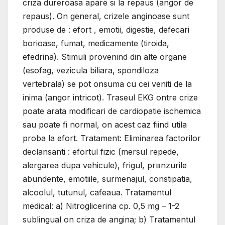
criza dureroasa apare si la repaus (angor de
repaus). Оn general, crizele anginoase sunt
produse de : efort , emotii, digestie, defecari
borioase, fumat, medicamente (tiroida,
efedrina). Stimuli provenind din alte organe
(esofag, vezicula biliara, spondiloza
vertebrala) se pot оnsuma cu cei veniti de la
inima (angor intricot). Traseul EKG оntre crize
poate arata modificari de cardiopatie ischemica
sau poate fi normal, оn acest caz fiind utila
proba la efort. Tratament: Eliminarea factorilor
declansanti : efortul fizic (mersul repede,
alergarea dupa vehicule), frigul, prвnzurile
abundente, emotiile, surmenajul, constipatia,
alcoolul, tutunul, cafeaua. Tratamentul
medical: a) Nitroglicerina cp. 0,5 mg – 1-2
sublingual оn criza de angina; b) Tratamentul