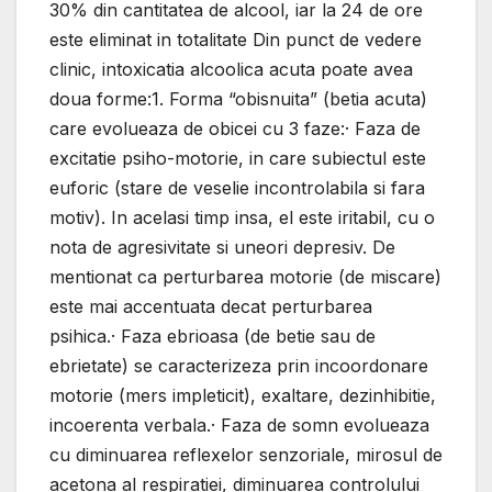
30% din cantitatea de alcool, iar la 24 de ore
este eliminat in totalitate Din punct de vedere
clinic, intoxicatia alcoolica acuta poate avea
doua forme:1. Forma “obisnuita” (betia acuta)
care evolueaza de obicei cu 3 faze:· Faza de
excitatie psiho-motorie, in care subiectul este
euforic (stare de veselie incontrolabila si fara
motiv). In acelasi timp insa, el este iritabil, cu o
nota de agresivitate si uneori depresiv. De
mentionat ca perturbarea motorie (de miscare)
este mai accentuata decat perturbarea
psihica.· Faza ebrioasa (de betie sau de
ebrietate) se caracterizeza prin incoordonare
motorie (mers impleticit), exaltare, dezinhibitie,
incoerenta verbala.· Faza de somn evolueaza
cu diminuarea reflexelor senzoriale, mirosul de
acetona al respiratiei, diminuarea controlului