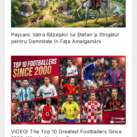
Pașcani: Vatra Răzeșilor lui Ștefan și Strigătul
pentru Demnitate în Fața Amalgamării
VIDEO/ The Top 10 Greatest Footballers Since