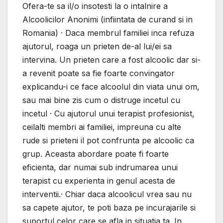
Ofera-te sa il/o insotesti la o intalnire a
Alcoolicilor Anonimi (infiintata de curand si in
Romania) · Daca membrul familiei inca refuza
ajutorul, roaga un prieten de-al lui/ei sa
intervina. Un prieten care a fost alcoolic dar si-
a revenit poate sa fie foarte convingator
explicandu-i ce face alcoolul din viata unui om,
sau mai bine zis cum o distruge incetul cu
incetul · Cu ajutorul unui terapist profesionist,
ceilalti membri ai familiei, impreuna cu alte
rude si prieteni il pot confrunta pe alcoolic ca
grup. Aceasta abordare poate fi foarte
eficienta, dar numai sub indrumarea unui
terapist cu experienta in genul acesta de
interventii.· Chiar daca alcoolicul vrea sau nu
sa capete ajutor, te poti baza pe incurajarile si
suportul celor care se afla in situatia ta. In