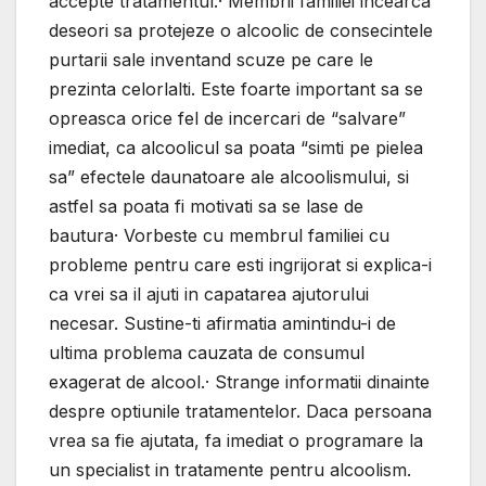
accepte tratamentul:· Membrii familiei incearca
deseori sa protejeze o alcoolic de consecintele
purtarii sale inventand scuze pe care le
prezinta celorlalti. Este foarte important sa se
opreasca orice fel de incercari de “salvare”
imediat, ca alcoolicul sa poata “simti pe pielea
sa” efectele daunatoare ale alcoolismului, si
astfel sa poata fi motivati sa se lase de
bautura· Vorbeste cu membrul familiei cu
probleme pentru care esti ingrijorat si explica-i
ca vrei sa il ajuti in capatarea ajutorului
necesar. Sustine-ti afirmatia amintindu-i de
ultima problema cauzata de consumul
exagerat de alcool.· Strange informatii dinainte
despre optiunile tratamentelor. Daca persoana
vrea sa fie ajutata, fa imediat o programare la
un specialist in tratamente pentru alcoolism.