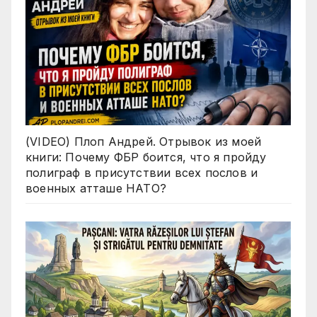
(VIDEO) Плоп Андрей. Отрывок из моей
книги: Почему ФБР боится, что я пройду
полиграф в присутствии всех послов и
военных атташе НАТО?