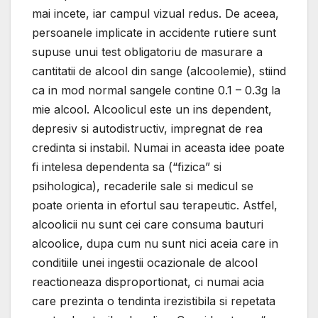
mai incete, iar campul vizual redus. De aceea,
persoanele implicate in accidente rutiere sunt
supuse unui test obligatoriu de masurare a
cantitatii de alcool din sange (alcoolemie), stiind
ca in mod normal sangele contine 0.1 – 0.3g la
mie alcool. Alcoolicul este un ins dependent,
depresiv si autodistructiv, impregnat de rea
credinta si instabil. Numai in aceasta idee poate
fi intelesa dependenta sa (“fizica” si
psihologica), recaderile sale si medicul se
poate orienta in efortul sau terapeutic. Astfel,
alcoolicii nu sunt cei care consuma bauturi
alcoolice, dupa cum nu sunt nici aceia care in
conditiile unei ingestii ocazionale de alcool
reactioneaza disproportionat, ci numai acia
care prezinta o tendinta irezistibila si repetata