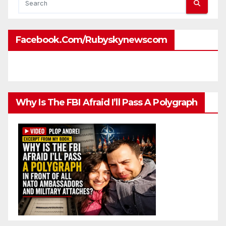
Facebook.com/rubyskynewscom
Why Is The FBI Afraid I’ll Pass A Polygraph