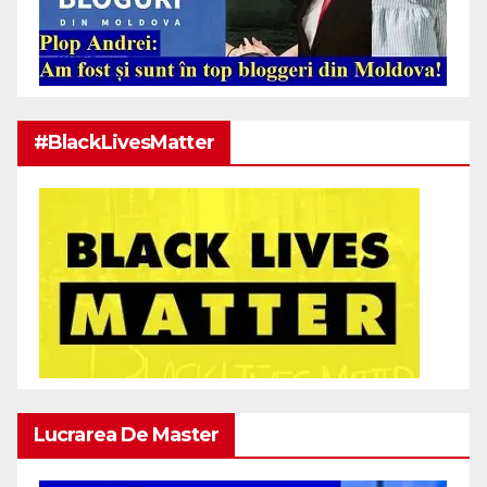
#BlackLivesMatter
Lucrarea De Master