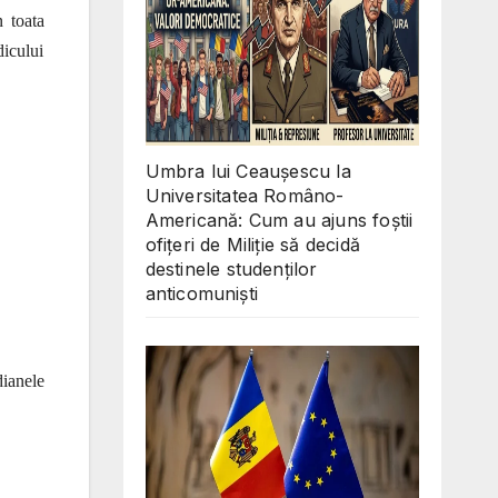
n toata
icului
Umbra lui Ceaușescu la
Universitatea Româno-
Americană: Cum au ajuns foștii
ofițeri de Miliție să decidă
destinele studenților
anticomuniști
dianele