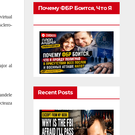
Почему ФБР Боится, Что Я
virtual
Пройду Полиграф
sclero-
ajor al
Recent Posts
landele
ecteaza