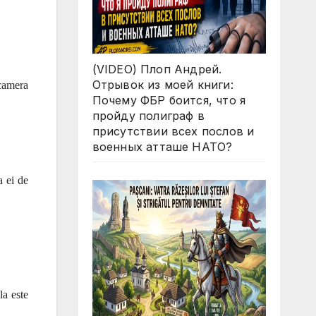
(VIDEO) Плоп Андрей.
Отрывок из моей книги:
 camera
Почему ФБР боится, что я
пройду полиграф в
присутствии всех послов и
военных атташе НАТО?
a ei de
la este