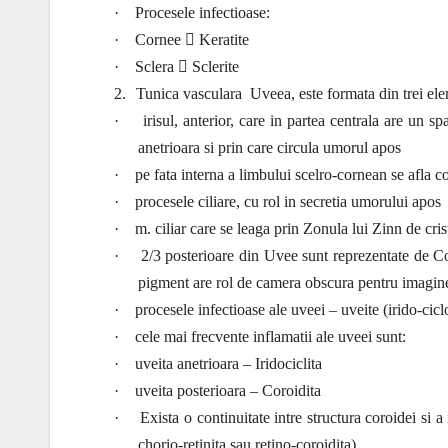
·
Procesele infectioase:
·
Cornee  Keratite
·
Sclera  Sclerite
2.
Tunica vasculara
Uveea, este formata din trei el
·
irisul, anterior, care in partea centrala are un 
anetrioara si prin care circula umorul apos
·
pe fata interna a limbului scelro-cornean se afla co
·
procesele ciliare, cu rol in secretia umorului apos
·
m. ciliar care se leaga prin Zonula lui Zinn de cris
·
2/3 posterioare din Uvee sunt reprezentate de Cor
pigment are rol de camera obscura pentru imagin
·
procesele infectioase ale uveei – uveite (irido-cicl
·
cele mai frecvente inflamatii ale uveei sunt:
·
uveita anetrioara – Iridociclita
·
uveita posterioara – Coroidita
·
Exista o continuitate intre structura coroidei si a
chorio-retinita sau retino-coroidita)