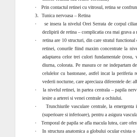
·
Prin contactul retinei cu vitrosul, retina se confrun
3.
Tunica nervoasa – Retina
·
se insera la nivelul Orei Serrata de corpul cilia
dezlipirii de retina – complicatia cea mai grava a
·
retina are 10 structuri, din care stratul functiona
retinei, conurile fiind maxim concentrate la nive
adaptarea celor trei culori fundamentale (rosu,
diurna, colorata. Pe masura ce ne indepartam de
celulelor cu bastonase, astfel incat la periferia
vederii nocturne, care apreciaza diferentele de: a
·
la nivelul retinei, in partea centrala – papila ner
iesire a arterei si venei centrale a ochiului.
·
Trunchiurile vasculare centrale, la emergenta i
(superioare si inferioare), pentru a asigura vascular
·
Temporal de papila se afla macula lutea, care ofe
·
In structura anatomica a globului ocular exista o 