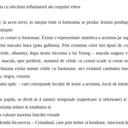
ta cu afectiuni inflamatorii ale corpului vitros
r; la acest nivel, in miopia forte si fortissima se produc leziuni prodis
 miopiei
l cu conuri si bastonase. Exista o reprezentare simetrica a acestora pe su
lul maculei lutea (pata galbena). Prin existenta celor trei tipuri de c
 verde, albastru), dupa teoria tricroma a lui Young – macula asigura 
 macula, spre periferie, numarul de celule cu conuri scade si creste 
 retiniana exista numai celule cu bastonase, aici existand cantitatea m
lb, negru, cenusiu
vului optic – care corespunde locului de iesire a acestuia, locul de intrar
n papila, se divid in 4 ramuri: temporale (superioare si inferioare) si
izatia retinei in totalitatea ei
ra valoare maxima functiei vizuale
lentila biconvexa – Cristalinul, care prin turtire si bombare, miscrorat d