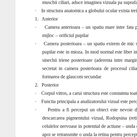
muschii ciliari, aduce imaginea vizuala pa suprafat
·
In structura anatomica a globului ocular exista trei 
1.
Anterior
·
Camera anterioara – un spatiu mare intre fata pos
mijloc – orificiul pupilar
·
Camera posterioara – un spatiu extrem de mic si p
pupilar este in mioza. In mod normal este liber in 
sinechii iriene posterioare (aderenta intre margi
secretat in camera posterioara de procesul cil
formarea de glaucom secundar
2.
Posterior
·
Corpul vitros, a carui structura este constatnta toat
·
Functia principala a analizatorului vizual este per
·
Pentru a fi perceput un obiect este nevoie 
descarcarea pigmentului vizual, Rodopsina (reti
celulelor nervoase in potential de actiune – unda 
apoi se retransmite o unda la retina pentru percept