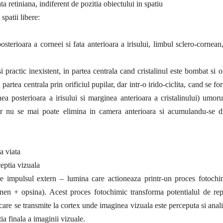
a retiniana, indiferent de pozitia obiectului in spatiu
spatii libere:
terioara a corneei si fata anterioara a irisului, limbul sclero-cornean,
ractic inexistent, in partea centrala cand cristalinul este bombat si or
partea centrala prin orificiul pupilar, dar intr-o irido-ciclita, cand se f
nea posterioara a irisului si marginea anterioara a cristalinului) umor
iar nu se mai poate elimina in camera anterioara si acumulandu-se d
a viata
ceptia vizuala
de impulsul extern – lumina care actioneaza printr-un proces fotochi
nen + opsina). Acest proces fotochimic transforma potentialul de rep
care se transmite la cortex unde imaginea vizuala este perceputa si anali
ia finala a imaginii vizuale.