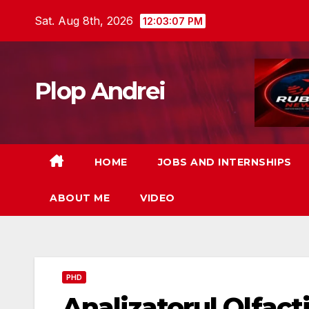
Skip
Sat. Aug 8th, 2026
12:03:08 PM
to
content
Plop Andrei
HOME
JOBS AND INTERNSHIPS
ABOUT ME
VIDEO
PHD
Analizatorul Olfact