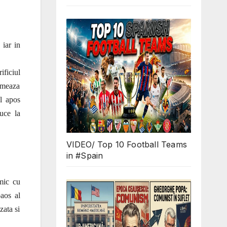
 iar in
ificiul
ormeaza
ul apos
uce la
VIDEO/ Top 10 Football Teams
in #Spain
mic cu
aos al
zata si