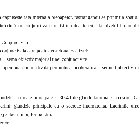
 captuseste fata interna a pleoapelor, rasfrangandu-se printr-un spatiu 
nferior) cu conjunctiva care isi termina insertia la nivelul limbului 
= Conjunctivita
 conjunctivala care poate avea doua localizari:
ica  semn obiectiv major al unei conjunctivite
 hiperemia conjunctivala perilimbica perikeratica – semnul obiectiv m
andele lacrimale principale si 30-40 de glande lacrimale accesorii. G
acrimi, glandele principale au o secretie intermitenta. Lacrimile um
aj al lacrimilor, format din:
erior