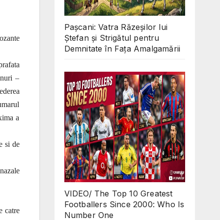
Pașcani: Vatra Răzeșilor lui
Ștefan și Strigătul pentru
pozante
Demnitate în Fața Amalgamării
prafata
onuri –
vederea
numarul
axima a
e si de
 nazale
VIDEO/ The Top 10 Greatest
Footballers Since 2000: Who Is
e catre
Number One