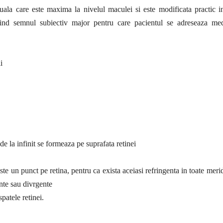
zuala care este maxima la nivelul maculei si este modificata practic i
iind semnul subiectiv major pentru care pacientul se adreseaza med
i
e la infinit se formeaza pe suprafata retinei
te un punct pe retina, pentru ca exista aceiasi refringenta in toate meri
nte sau divrgente
patele retinei.