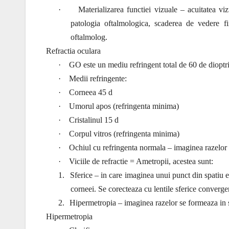
·
Materializarea functiei vizuale – acuitatea vi
patologia oftalmologica, scaderea de vedere f
oftalmolog.
Refractia oculara
·
GO este un mediu refringent total de 60 de dioptri
·
Medii refringente:
·
Corneea 45 d
·
Umorul apos (refringenta minima)
·
Cristalinul 15 d
·
Corpul vitros (refringenta minima)
·
Ochiul cu refringenta normala – imaginea razelor d
·
Viciile de refractie = Ametropii, acestea sunt:
1.
Sferice – in care imaginea unui punct din spatiu es
corneei. Se corecteaza cu lentile sferice converge
2.
Hipermetropia – imaginea razelor se formeaza in s
Hipermetropia