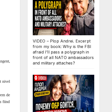
VIDEO – Plop Andrei. Excerpt
from my book: Why is the FBI
afraid I’ll pass a polygraph in
front of all NATO ambassadors
ingent,
and military attaches?
t nivel
trem de
a fiind