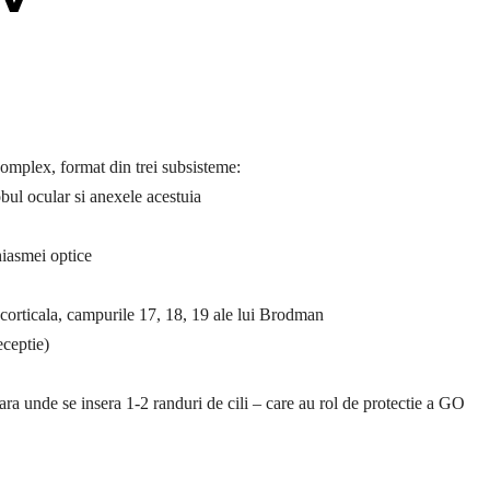
complex, format din trei subsisteme:
obul ocular si anexele acestuia
chiasmei optice
 corticala, campurile 17, 18, 19 ale lui Brodman
eceptie)
ara unde se insera 1-2 randuri de cili – care au rol de protectie a GO