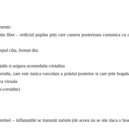
emente:
spatiu liber – orificiul pupilar prin care camera posterioara comunica cu
rpul cilia, format din:
talin si asigura acomodatia cristalina
oida, care este tunica vasculara a polului posterior si care prin bogati
ea vizuala
o-coroidite)
 retinei – inflamatiile se transmit rarisim (de aceea nu se stie daca o boa