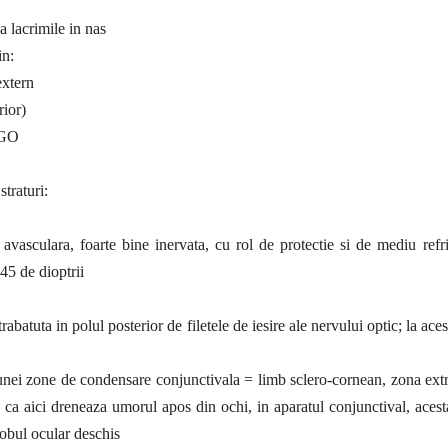
a lacrimile in nas
in:
extern
rior)
 GO
traturi:
vasculara, foarte bine inervata, cu rol de protectie si de mediu refr
 45 de dioptrii
abatuta in polul posterior de filetele de iesire ale nervului optic; la aces
ul unei zone de condensare conjunctivala = limb sclero-cornean, zona ex
ca aici dreneaza umorul apos din ochi, in aparatul conjunctival, acest
lobul ocular deschis