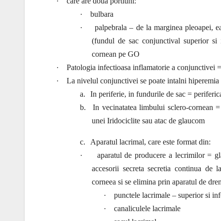
·
care are doua portiuni:
·
bulbara
·
palpebrala – de la marginea pleoapei, ea
(fundul de sac conjunctival superior si i
cornean pe GO
·
Patologia infectioasa inflamatorie a conjunctivei 
·
La nivelul conjunctivei se poate intalni hiperemia
a.
In periferie, in fundurile de sac = perifer
b.
In vecinatatea limbului sclero-cornean =
unei Iridociclite sau atac de glaucom
c.
Aparatul lacrimal, care este format din:
·
aparatul de producere a lecrimilor = gl
accesorii secreta secretia continua de l
corneea si se elimina prin aparatul de dren
·
punctele lacrimale – superior si inf
·
canaliculele lacrimale