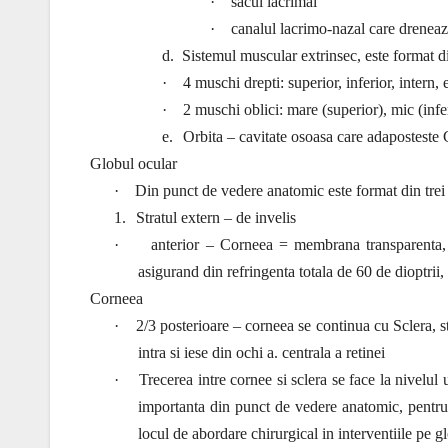
·
sacul lacrimal
·
canalul lacrimo-nazal care dreneaz
d.
Sistemul muscular extrinsec, este format d
·
4 muschi drepti: superior, inferior, intern, 
·
2 muschi oblici: mare (superior), mic (infe
e.
Orbita – cavitate osoasa care adaposteste
Globul ocular
·
Din punct de vedere anatomic este format din trei s
1.
Stratul extern – de invelis
·
anterior – Corneea = membrana transparenta, a
asigurand din refringenta totala de 60 de dioptrii,
Corneea
·
2/3 posterioare – corneea se continua cu Sclera, str
intra si iese din ochi a. centrala a retinei
·
Trecerea intre cornee si sclera se face la nivel
importanta din punct de vedere anatomic, pentru 
locul de abordare chirurgical in interventiile pe g