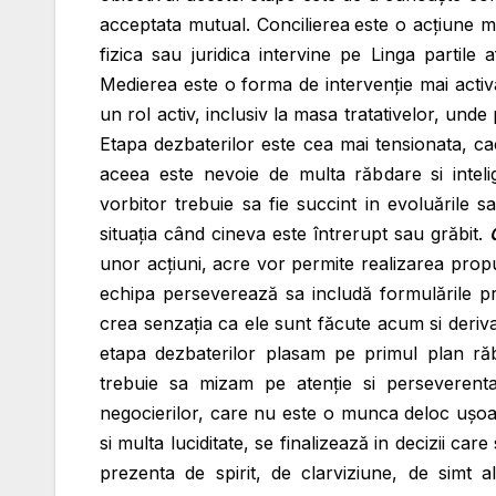
acceptata mutual. Concilierea
este o acțiune
m
fizica sau juridica intervine pe Linga partile 
Medierea este o forma de intervenție mai activa 
un rol activ, inclusiv la masa tratativelor, und
Etapa dezbaterilor este cea mai tensionata, ca
aceea este nevoie de multa răbdare si inteli
vorbitor trebuie sa fie succint in evoluările 
situația când cineva este întrerupt sau grăbit.
unor acțiuni, acre vor permite realizarea propu
echipa perseverează sa includă formulările pr
crea senzația ca ele sunt făcute acum si deriva 
etapa dezbaterilor plasam pe primul plan răb
trebuie sa mizam pe atenție si perseverent
negocierilor, care nu este o munca deloc ușoar
si multa luciditate, se finalizează in decizii c
prezenta de spirit, de clarviziune, de simt a