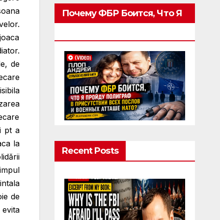
rsoana
Почему ФБР Боится, Что Я
velor.
Пройду Полиграф
 joaca
iator.
le, de
ecare
sibila
zarea
iecare
 pt a
aca la
Recent Posts
dării
impul
intala
oie de
evita