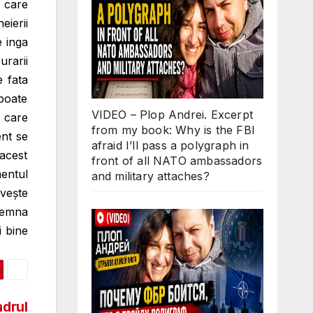
n care
eierii
e inga
rarii
e fata
 poate
VIDEO – Plop Andrei. Excerpt
 care
from my book: Why is the FBI
ent se
afraid I’ll pass a polygraph in
 acest
front of all NATO ambassadors
mentul
and military attaches?
ivește
 semna
i bine
adrul