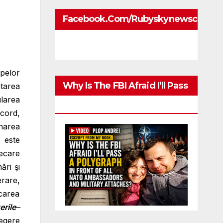
Facebook.com/rubyskynewscom
pelor
Why Is The FBI Afraid I’ll Pass
tarea
ularea
A Polygraph
cord,
narea
 este
iecare
ări şi
rare,
icarea
rile
–
legere