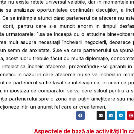
vința nu exista rețete universal valabile, dar in momentele i
e sa analizeze oportunitatea continuării discuțiilor, a înch
are. Ce se întâmpla atunci când partenerul de afacere nu est
 dorit, pentru care s-a muncit enorm in timpul desfasu
anda urmatoarele:
1
.sa se înceapă cu o atitudine binevoitoar
rea mult asupra necesitații încheierii negocierii, deoarece
a un semn de anxietate;
2.
se va cere partenerului sa spună
a; acest lucru trebuie făcut cu multa diplomație; concomit
 intelect sa încheie afacerea, prezentându-i-se garantii in
beneficii in cazul in care afacerea nu se va încheia in mo
sul ca partenerul sa fie lăsat sa inteleaga ca, in ceea ce pr
lu: in ipostaza de comparator se va cere stiloul pentru a
enția partenerului spre o zona mai puțin amețitoare sau ma
acționeze intr-un anumit fel care ar crea temeri.
Aspectele de bază ale activităţii în c