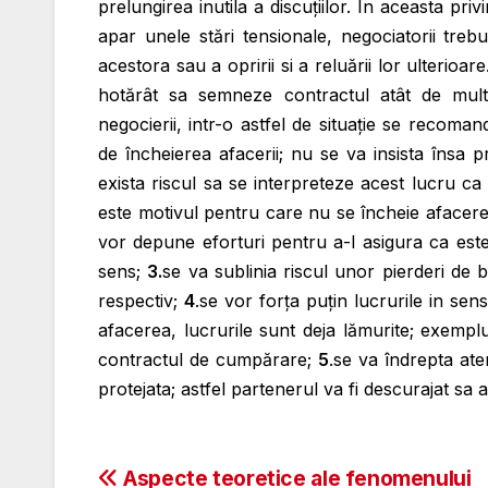
prelungirea inutila a discuțiilor. In aceasta pri
apar unele stări tensionale, negociatorii trebui
acestora sau a opririi si a reluării lor ulterio
hotărât sa semneze contractul atât de mult
negocierii, intr-o astfel de situație se recom
de încheierea afacerii; nu se va insista însa p
exista riscul sa se interpreteze acest lucru c
este motivul pentru care nu se încheie afacere
vor depune eforturi pentru a-l asigura ca este
sens;
3.
se va sublinia riscul unor pierderi de 
respectiv;
4
.se vor forța puțin lucrurile in sen
afacerea, lucrurile sunt deja lămurite; exemp
contractul de cumpărare;
5
.se va îndrepta at
protejata; astfel partenerul va fi descurajat sa 
Post
Aspecte teoretice ale fenomenului