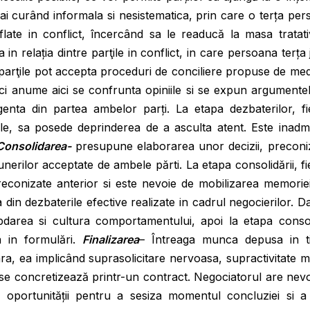
ai curând informala si nesistematica, prin care o terța pe
aflate in conflict, încercând sa le readucă la masa tratati
in relația dintre parţile in conflict, in care persoana terța
e parţile pot accepta proceduri de conciliere propuse de med
ci anume aici se confrunta opiniile si se expun argumente
genta din partea ambelor parți. La etapa dezbaterilor, fi
sale, sa posede deprinderea de a asculta atent. Este inadmi
Consolidarea-
presupune elaborarea unor decizii, preconi
nerilor acceptate de ambele părti. La etapa consolidării, f
econizate anterior si este nevoie de mobilizarea memoriei
din dezbaterile efective realizate in cadrul negocierilor. D
darea si cultura comportamentului, apoi la etapa consoli
a in formulări.
Finalizarea
– Întreaga munca depusa in t
a, ea implicând suprasolicitare nervoasa, supractivitate m
are se concretizează printr-un contract. Negociatorul are nev
l oportunității pentru a sesiza momentul concluziei si a 