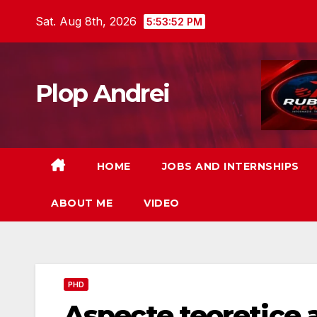
Skip
Sat. Aug 8th, 2026
5:53:53 PM
to
content
Plop Andrei
HOME
JOBS AND INTERNSHIPS
ABOUT ME
VIDEO
PHD
Aspecte teoretice 