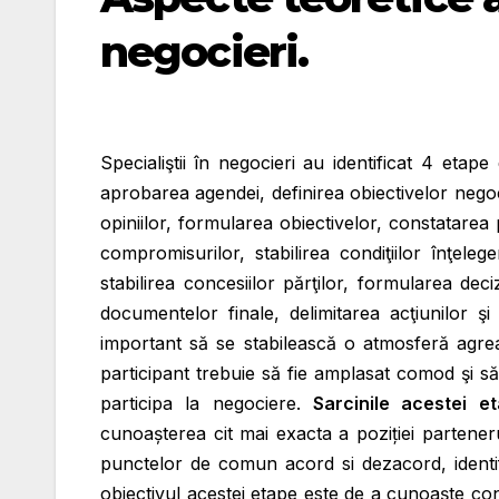
negocieri.
Specialiştii
în negocieri
au identificat 4 etape
aprobarea agendei, definirea obiectivelor negoci
opiniilor, formularea obiectivelor, constatar
compromisurilor, stabilirea condiţiilor înţelege
stabilirea concesiilor părţilor, formularea deciz
documentelor finale, delimitarea acţiunilor şi 
important să se stabilească o atmosferă agreab
participant trebuie să fie amplasat comod şi să
participa la negociere.
Sarcinile acestei e
cunoașterea cit mai exacta a poziției parteneru
punctelor de comun acord si dezacord, identi
obiectivul acestei etape este de a cunoaște conc