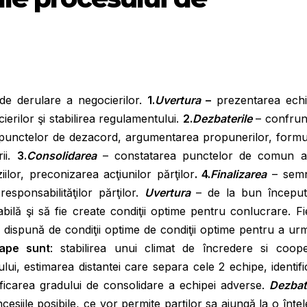
 de derulare a negocierilor.
1.
Uvertura
–
prezentarea echi
erilor şi stabilirea regulamentului.
2.
Dezbaterile
– confrun
ea punctelor de dezacord, argumentarea propunerilor, form
rii.
3.
Consolidarea
– constatarea punctelor de comun a
iilor, preconizarea acţiunilor părţilor
. 4.
Finalizarea
– sem
responsabilităţilor părţilor.
Uvertura
– de la bun început
ilă şi să fie create condiţii optime pentru conlucrare. F
 dispună de condiţii optime de condiţii optime pentru a urm
tape sunt
: stabilirea unui climat de încredere si coope
lui, estimarea distantei care separa cele 2 echipe, identif
ficarea gradului de consolidare a echipei adverse.
Dezbate
esiile posibile, ce vor permite parților sa ajungă la o înțe