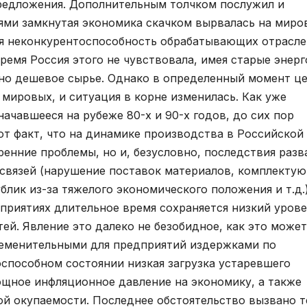
редложения. Дополнительным толчком послужил и
ями замкнутая экономика скачком вырвалась на миро
вая неконкурентоспособность обрабатывающих отрасле
емя Россия этого не чувствовала, имея старые энерг
йно дешевое сырье. Однако в определенный момент ц
 мировых, и ситуация в корне изменилась. Как уже
ачавшееся на рубеже 80-х и 90-х годов, до сих пор
от факт, что на динамике производства в Российской
енние проблемы, но и, безусловно, последствия разв
связей (нарушение поставок материалов, комплекту
ик из-за тяжелого экономического положения и т.д.)
приятиях длительное время сохраняется низкий уров
й. Явление это далеко не безобидное, как это может
бременительными для предприятий издержками по
способном состоянии низкая загрузка устаревшего
щное инфляционное давление на экономику, а также
ой окупаемости. Последнее обстоятельство вызвано т