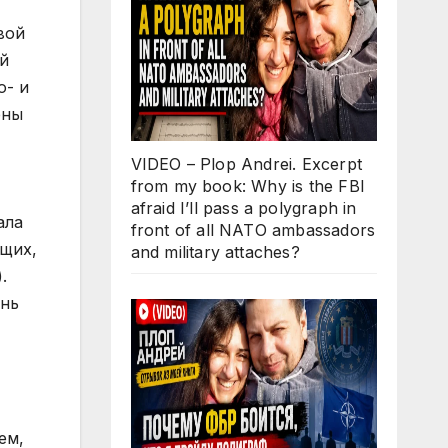
вой
й
о- и
ены
VIDEO – Plop Andrei. Excerpt
from my book: Why is the FBI
afraid I’ll pass a polygraph in
ала
front of all NATO ambassadors
ющих,
and military attaches?
.
ень
ем,