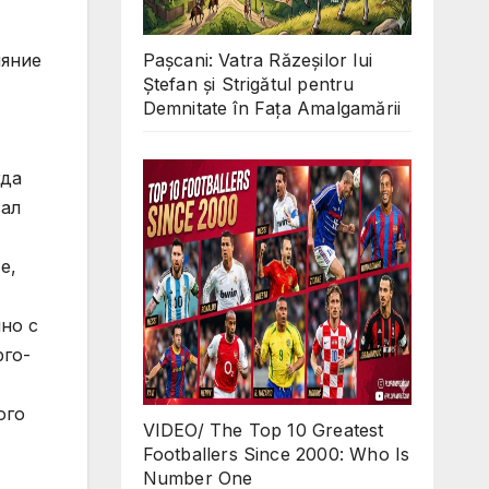
ияние
Pașcani: Vatra Răzeșilor lui
Ștefan și Strigătul pentru
Demnitate în Fața Amalgamării
гда
вал
е,
но с
рго-
ого
VIDEO/ The Top 10 Greatest
Footballers Since 2000: Who Is
Number One