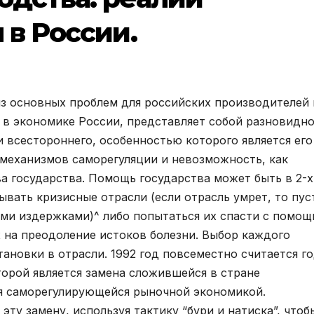
 в России.
з основных проблем для российских производителей 
 в экономике России, представляет собой разновидн
 и всестороннего, особенностью которого является его
механизмов саморегуляции и невозможность, как
а государства. Помощь государства может быть в 2-х
вать кризисные отрасли (если отрасль умрет, то пус
ми издержками)^ либо попытаться их спасти с помо
 на преодоление истоков болезни. Выбор каждого
тановки в отрасли. 1992 год повсеместно считается г
орой является замена сложившейся в стране
я саморегулирующейся рыночной экономикой.
ту замену, используя тактику “бури и натиска”, чтоб