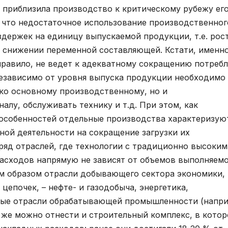
 приблизила производство к критическому рубежу ег
, что недостаточное использование производственног
держек на единицу выпускаемой продукции, т.е. рос
 снижении переменной составляющей. Кстати, именно
 правило, не ведет к адекватному сокращению потреб
Независимо от уровня выпуска продукции необходимо
ько основному производственному, но и
лу, обслуживать технику и т.д. При этом, как
х особенностей отдельные производства характеризую
ной деятельности на сокращение загрузки их
ряд отраслей, где технологии с традиционно высоким
расходов напрямую не зависят от объемов выполняем
м образом отрасли добывающего сектора экономики,
цепочек, – нефте- и газодобыча, энергетика,
чные отрасли обрабатывающей промышленности (напри
 же можно отнести и строительный комплекс, в кото