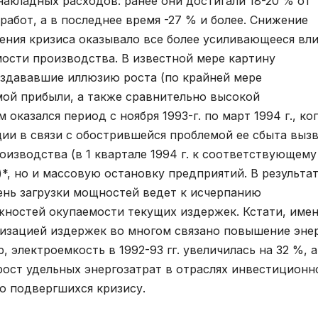
акладных расходов: ранее они достигали 18-20 % от
абот, а в последнее время -27 % и более. Снижение
ления кризиса оказывало все более усиливающееся вл
ости производства. В известной мере картину
оздававшие иллюзию роста (по крайней мере
ой прибыли, а также сравнительно высокой
казался период с ноября 1993-г. по март 1994 г., ко
ии в связи с обострившейся проблемой ее сбыта выз
изводства (в 1 квартале 1994 г. к соответствующему
)*, но и массовую остановку предприятий. В результат
вень загрузки мощностей ведет к исчерпанию
ностей окупаемости текущих издержек. Кстати, имен
изацией издержек во многом связано повышение эне
 электроемкость в 1992-93 гг. увеличилась на 32 %, а
рост удельных энергозатрат в отраслях инвестиционн
но подвергшихся кризису.