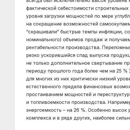
всегда был исключительно высок уровень н
фактической себестоимости строительных р
уровня загрузки мощностей по мере углуб
на сокращение возможностей самоокупаем
“скрашивали” быстрые темпы инфляции, с
номинального) объемов продаж и получаем
рентабельности производства. Переломным о
резко ускорившийся спад выпуска продукц
не только дополнительное свертывание про
периоду прошлого года более чем на 25 % 
для многих из них критически низкий уро
естественного предела финансовых возмож
простаиванием мощностей и переструктур
и топливоемкости производства. Например,
энергоемкость – на 26 %. Особенно высок 
комплекса и в ряде других, наиболее силь