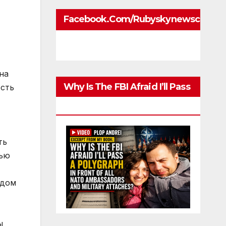
Facebook.com/rubyskynewscom
на
Why Is The FBI Afraid I’ll Pass
ость
A Polygraph
ть
щью
одом
ы