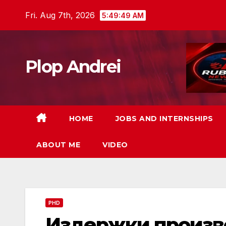
Skip
Fri. Aug 7th, 2026
5:49:50 AM
to
content
Plop Andrei
HOME
JOBS AND INTERNSHIPS
ABOUT ME
VIDEO
PHD
Издержки произво