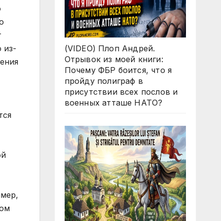
о
о
т
 из-
(VIDEO) Плоп Андрей.
Отрывок из моей книги:
ления
Почему ФБР боится, что я
пройду полиграф в
присутствии всех послов и
военных атташе НАТО?
тся
ой
мер,
ром