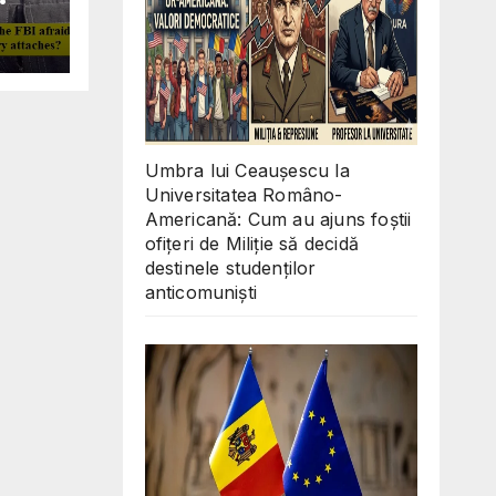
Why
ll
 in
O
d
s?
Umbra lui Ceaușescu la
Universitatea Româno-
Americană: Cum au ajuns foștii
ofițeri de Miliție să decidă
destinele studenților
anticomuniști