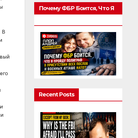
ы
Почему ФБР Боится, Что Я
Пройду Полиграф
 В
и
рвый
его
й
Recent Posts
и
ии