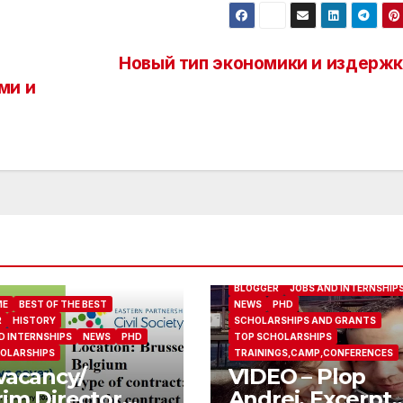
Новый тип экономики и издержк
ми и
ABOUT ME
BEST OF THE BEST
BLOGGER
JOBS AND INTERNSHIP
ME
BEST OF THE BEST
NEWS
PHD
R
HISTORY
SCHOLARSHIPS AND GRANTS
D INTERNSHIPS
NEWS
PHD
TOP SCHOLARSHIPS
OLARSHIPS
TRAININGS,CAMP,CONFERENCES
vacancy/
VIDEO – Plop
rim Director
Andrei. Excerpt