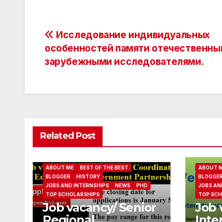
Post
Исследование индивидуальных
особенностей памяти отечественны
navigation
зарубежными исследователями.
Related Post
ABOUT ME
BEST OF THE BEST
ABOUT 
BLOGGER
HISTORY
BLOGGE
JOBS AND INTERNSHIPS
NEWS
PHD
JOBS AN
TOP SCHOLARSHIPS
TOP SCH
Job vacancy/ Senior
Job 
Regional
Inte