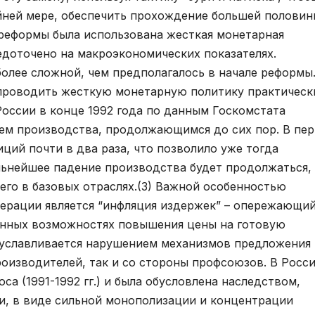
айней мере, обеспечить прохождение большей половин
 реформы была использована жесткая монетарная
едоточено на макроэкономических показателях.
олее сложной, чем предполагалось в начале реформы.
 проводить жесткую монетарную политику практическ
оссии в конце 1992 года по данным Госкомстата
ем производства, продолжающимся до сих пор. В пе
ций почти в два раза, что позволило уже тогда
льнейшее падение производства будет продолжаться, 
его в базовых отраслях.(3) Важной особенностью
дерации является “инфляция издержек” – опережающи
ченных возможностях повышения цены на готовую
уславливается нарушением механизмов предложения 
оизводителей, так и со стороны профсоюзов. В Росс
а (1991-1992 гг.) и была обусловлена наследством,
и, в виде сильной монополизации и концентрации