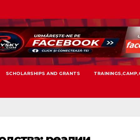
SCHOLARSHIPS AND GRANTS
TRAININGS,CAMP
дства: реалии