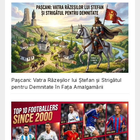
Pașcani: Vatra Răzeșilor lui Ștefan și Strigătul
pentru Demnitate în Fața Amalgamării