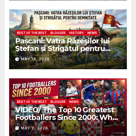
присутствии всех послов и
военных атташе НАТО?
BEST OF THE BEST
BLOGGER
HISTORY
NEWS
Pașcani: Vatra Răzeșilor lui
Ștefan și Strigătul pentru
Demnitate în Fața
MAY 15, 2026
Amalgamării
BEST OF THE BEST
BLOGGER
NEWS
VIDEO/ The Top 10 Greatest
Footballers Since 2000: Who
Is Number One
MAY 2, 2026