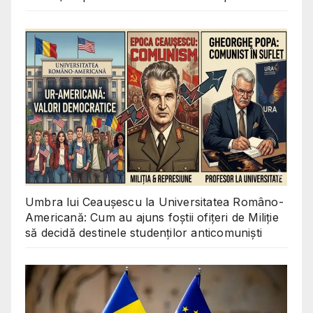
Umbra lui Ceaușescu la Universitatea Româno-
Americană: Cum au ajuns foștii ofițeri de Miliție
să decidă destinele studenților anticomuniști