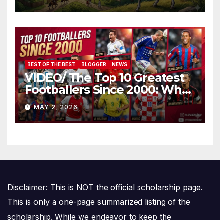
Amalgamării
BEST OF THE BEST
BLOGGER
NEWS
VIDEO/ The Top 10 Greatest
Footballers Since 2000: Who
Is Number One
MAY 2, 2026
Disclaimer: This is NOT the official scholarship page.
This is only a one-page summarized listing of the
scholarship. While we endeavor to keep the