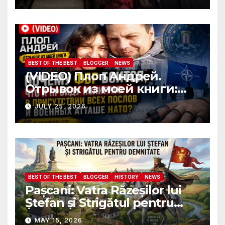
ambassadors and military
attaches?
BEST OF THE BEST
BLOGGER
NEWS
(VIDEO) Плоп Андрей.
Отрывок из моей книги:
Почему ФБР боится, что я
JULY 25, 2026
пройду полиграф в
присутствии всех послов и
военных атташе НАТО?
BEST OF THE BEST
BLOGGER
HISTORY
NEWS
Pașcani: Vatra Răzeșilor lui
Ștefan și Strigătul pentru
Demnitate în Fața
MAY 15, 2026