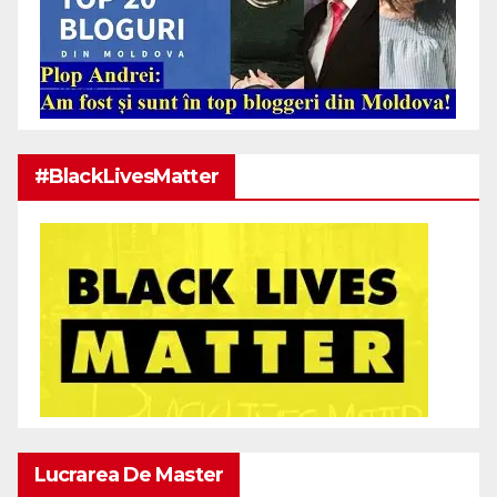
#BlackLivesMatter
Lucrarea De Master