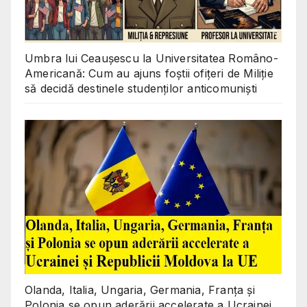
Umbra lui Ceaușescu la Universitatea Româno-
Americană: Cum au ajuns foștii ofițeri de Miliție
să decidă destinele studenților anticomuniști
Olanda, Italia, Ungaria, Germania, Franța și
Polonia se opun aderării accelerate a Ucrainei