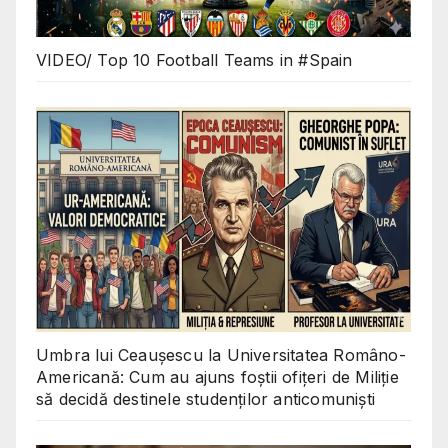
VIDEO/ Top 10 Football Teams in #Spain
Umbra lui Ceaușescu la Universitatea Româno-
Americană: Cum au ajuns foștii ofițeri de Miliție
să decidă destinele studenților anticomuniști