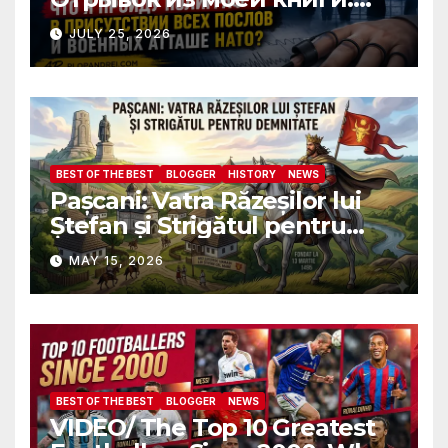
Почему ФБР боится, что я
JULY 25, 2026
пройду полиграф в
присутствии всех послов и
военных атташе НАТО?
BEST OF THE BEST
BLOGGER
HISTORY
NEWS
Pașcani: Vatra Răzeșilor lui
Ștefan și Strigătul pentru
Demnitate în Fața
MAY 15, 2026
Amalgamării
BEST OF THE BEST
BLOGGER
NEWS
VIDEO/ The Top 10 Greatest