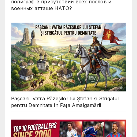
полиграф в присутствии всех послов и
военных атташе НАТО?
Pașcani: Vatra Răzeșilor lui Ștefan și Strigătul
pentru Demnitate în Fața Amalgamării