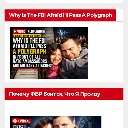
Why Is The FBI Afraid I’ll Pass A Polygraph
Почему ФБР Боится, Что Я Пройду
Полиграф