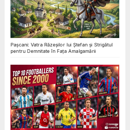
Pașcani: Vatra Răzeșilor lui Ștefan și Strigătul
pentru Demnitate în Fața Amalgamării