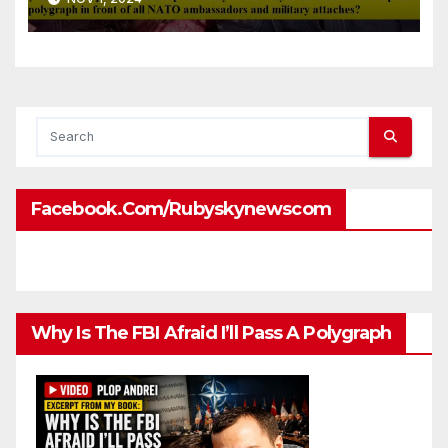
front of all NATO
ambassadors and military
attaches?
Facebook.com/rubyskynewscom
Why Is The FBI Afraid I’ll Pass A Polygraph