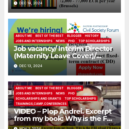
DEC 14, 2024
ABOUT ME
BEST OF THE BEST
BLOGGER
HISTORY
JOBS AND INTERNSHIPS
NEWS
PHD
TOP SCHOLARSHIPS
Job vacancy/ Interim Director
(Maternity Leave Cover)/
Eastern Partnership Civil
DEC 13, 2024
Society Forum
ABOUT ME
BEST OF THE BEST
BLOGGER
JOBS AND INTERNSHIPS
NEWS
PHD
SCHOLARSHIPS AND GRANTS
TOP SCHOLARSHIPS
TRAININGS,CAMP,CONFERENCES
VIDEO – Plop Andrei. Excerpt
from my book: Why is the FBI
afraid I’ll pass a polygraph in
NOV 1, 2024