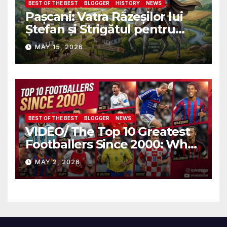
BEST OF THE BEST
BLOGGER
HISTORY
NEWS
Pașcani: Vatra Răzeșilor lui
Ștefan și Strigătul pentru
Demnitate în Fața
MAY 15, 2026
Amalgamării
BEST OF THE BEST
BLOGGER
NEWS
VIDEO/ The Top 10 Greatest
Footballers Since 2000: Who
Is Number One
MAY 2, 2026