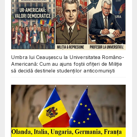
Umbra lui Ceaușescu la Universitatea Româno-
Americană: Cum au ajuns foștii ofițeri de Miliție
să decidă destinele studenților anticomuniști