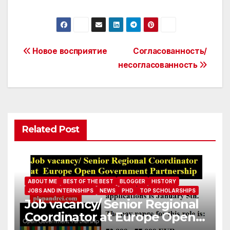
Post
Новое восприятие
Согласованность/
несогласованность
navigation
Related Post
ABOUT ME
BEST OF THE BEST
BLOGGER
HISTORY
JOBS AND INTERNSHIPS
NEWS
PHD
TOP SCHOLARSHIPS
Job vacancy/ Senior Regional
Coordinator at Europe Open
Government Partnership