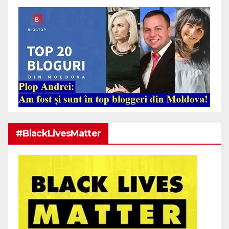
#BlackLivesMatter