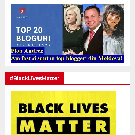
#BlackLivesMatter