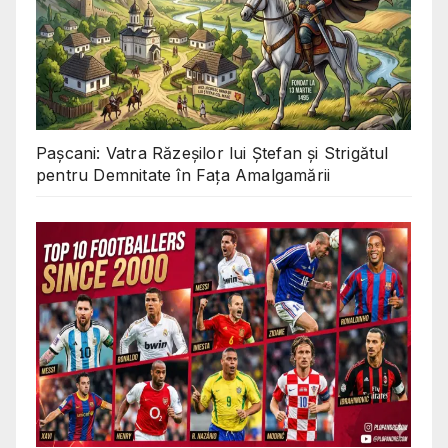
Pașcani: Vatra Răzeșilor lui Ștefan și Strigătul
pentru Demnitate în Fața Amalgamării