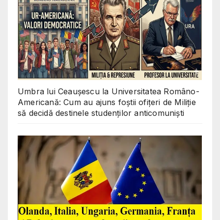
Umbra lui Ceaușescu la Universitatea Româno-
Americană: Cum au ajuns foștii ofițeri de Miliție
să decidă destinele studenților anticomuniști