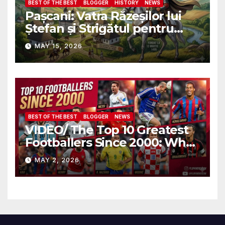
BEST OF THE BEST
BLOGGER
HISTORY
NEWS
Pașcani: Vatra Răzeșilor lui
Ștefan și Strigătul pentru
Demnitate în Fața
MAY 15, 2026
Amalgamării
BEST OF THE BEST
BLOGGER
NEWS
VIDEO/ The Top 10 Greatest
Footballers Since 2000: Who
Is Number One
MAY 2, 2026