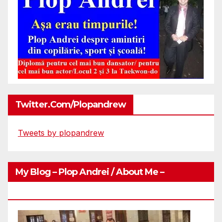
Twitter.com/plopandrew
Tweets by plopandrew
My Blog – Plop Andrei / About Me –
Http://plopandrei.com/category/about-Me