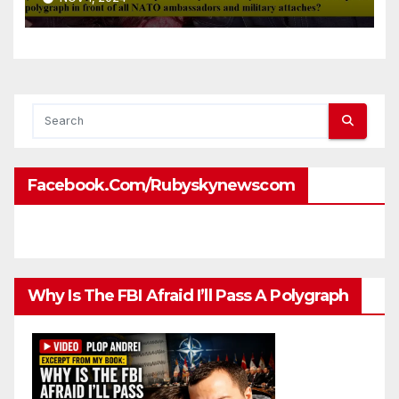
front of all NATO
ambassadors and military
attaches?
Facebook.com/rubyskynewscom
Why Is The FBI Afraid I’ll Pass A Polygraph