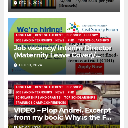
DEC 14, 2024
ABOUT ME
BEST OF THE BEST
BLOGGER
HISTORY
JOBS AND INTERNSHIPS
NEWS
PHD
TOP SCHOLARSHIPS
Job vacancy/ Interim Director
(Maternity Leave Cover)/
Eastern Partnership Civil
DEC 13, 2024
Society Forum
ABOUT ME
BEST OF THE BEST
BLOGGER
JOBS AND INTERNSHIPS
NEWS
PHD
SCHOLARSHIPS AND GRANTS
TOP SCHOLARSHIPS
TRAININGS,CAMP,CONFERENCES
VIDEO – Plop Andrei. Excerpt
from my book: Why is the FBI
afraid I’ll pass a polygraph in
NOV 1, 2024