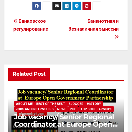
Post
Банковское
Банкнотная и
регулирование
безналичная эмиссии
navigation
Related Post
ABOUT ME
BEST OF THE BEST
BLOGGER
HISTORY
JOBS AND INTERNSHIPS
NEWS
PHD
TOP SCHOLARSHIPS
Job vacancy/ Senior Regional
Coordinator at Europe Open
Government Partnership