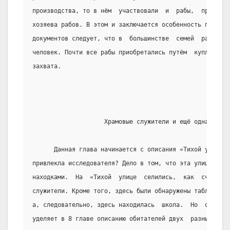
производства, то в нём  участвовали  и  рабы,  причём  
хозяева рабов. В этом и заключается особенность патриар
документов следует, что в  большинстве  семей  рабов  б
человек. Почти все рабы приобретались путём  купли  или
захвата.
                    Храмовые служители и ещё одна школа
      Данная глава начинается с описания «Тихой улицы».
привлекла исследователя? Дело в том, что эта улица  бог
находками.  На  «Тихой  улице  селились,  как  считает 
служители. Кроме того, здесь были обнаружены таблички  
а, следовательно, здесь находилась  школа.  Но  основно
уделяет в 8 главе описанию обитателей двух  разных  дом