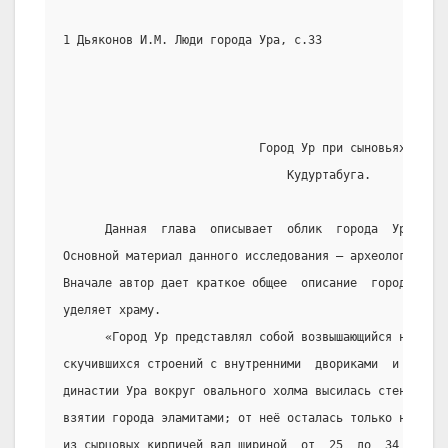
1 Дьяконов И.М. Люди города Ура, с.33
                            Город Ур при сыновьях
                                Кудуртабуга.
      Данная  глава  описывает  облик  города  Ур  врем
Основной материал данного исследования – археологически
Вначале автор дает краткое общее  описание  города,  за
уделяет храму.
      «Город Ур представлял собой возвышающийся над рав
скучившихся строений с внутренними  двориками  и  плоск
династии Ура вокруг овального холма высилась стена, но 
взятии города эламитами; от неё осталась только нижняя 
из сырцовых кирпичей вал шириной  от  25  до  34  м.,  