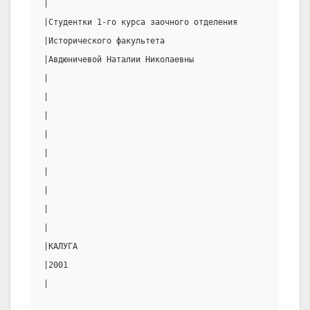
|                                                      
|Студентки 1-го курса заочного отделения               
|Исторического факультета                              
|Авдюничевой Наталии Николаевны                        
|                                                      
|                                                      
|                                                      
|                                                      
|                                                      
|                                                      
|                                                      
|                                                      
|                                                      
|КАЛУГА                                                
|2001                                                  
|                                                      