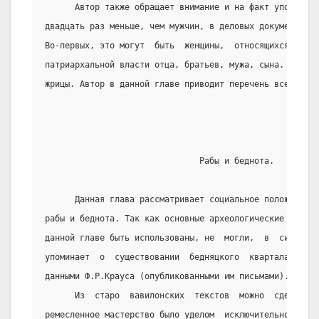
      Автор также обращает внимание и на факт упоминани
двадцать раз меньше, чем мужчин, в деловых документах. 
Во-первых, это могут  быть  женщины,  относящихся  к  к
патриархальной власти отца, братьев, мужа, сына. Во-вто
жрицы. Автор в данной главе приводит перечень всех чино
                               Рабы и беднота.
      Данная глава рассматривает социальное положение д
рабы и беднота. Так как основные археологические данные
данной главе быть использованы, не  могли,  в  силу  то
упоминает  о  существовании  бедняцкого  квартала,  авт
данными Ф.Р.Крауса (опубликованными им письмами).
      Из  старо  вавилонских  текстов  можно  сделать  
ремесленное мастерство было уделом  исключительно  своб