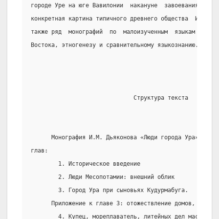
городе Уре на юге Вавилонии  накануне  завоевания  стра
конкретная картина типичного древнего общества  И.М.  Д
также ряд  монографий  по  малоизученным  языкам  и  пи
Востока, этногенезу и сравнительному языкознанию.
                              Структура текста
      Монография И.М. Дьяконова «Люди города Ура» состо
глав:
        1. Историческое введение
        2. Люди Месопотамии: внешний облик
        3. Город Ура при сыновьях Кудурмабуга.
      Приложение к главе 3: отожествление домов, где на
        4. Купец, мореплаватель, литейных дел мастер