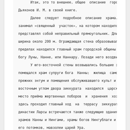
      Итак, это то внешнее, общее  описание  города  Ур
Дьяконов И. М. в своей книге.
      Далее  следует  подробное  описание  храма.  Особ
занимал «священный  участок», на котором находился  зик
представлял собой неправильный прямоугольник. Длина, ко
ширина около 200 м. Ограждающая стена образовывала как 
пределах находился главный храм городской общины - Э–ки
богу Луны, Нанне, или Наннару. Позади него воздвигался 
      У юго-восточной стены возвышались большие здание,
помещался храм супруги бога  Нанны;  жилища  самой  жри
прежних энтум и помещения обслуживавшего культ и жрицу 
восточным углом двора зиккурата  находился  царско-храм
место приёма жертвенных поборов  и  хранения  хозяйстве
здесь проходил главный ход  на  террасу  зиккурата.  В 
династии Ларсы встречаются также следующие здания: свящ
храмов Нанны и Нингами, храмы богов Нингублаги и Ниминт
его потомков, мавзолеи царей Ура.