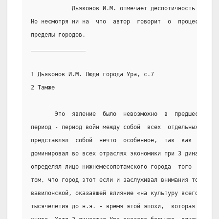
            Дьяконов И.М. отмечает деспотичность и жест
Но несмотря ни на  что  автор  говорит  о  процессе  ра
пределы городов.
________________
1 Дьяконов И.М. Люди города Ура, с.7
2 Тамже
       Это  явление  было  невозможно  в  предшествующи
период - период войн между собой  всех  отдельных  мелк
представлял  собой  нечто  особенное,  так  как  царски
доминировал во всех отраслях экономики при 3 династии  
определял лицо нижнемесопотамского города  того  времен
том, что город этот если и заслуживал внимания то тольк
вавилонской, оказавшей влияние «на культуру всего челов
тысячелетия до н.э. - время этой эпохи,  которая  рассм