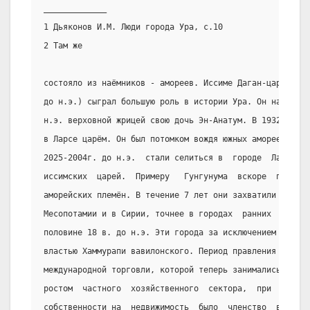
_____________
1 Дьяконов И.М. Люди города Ура, с.10
2 Там же
состояло из наёмников - амореев. Иссиме Даган-царь  Исс
до н.э.) сыграл большую роль в истории Ура. Он назначил
н.э. верховной жрицей свою дочь Эн-Анатум. В 1932 г. Гу
в Ларсе царём. Он был потомком вождя южных амореев,  ко
2025-2004г. до н.э.  стали селиться в  городе  Ларса,  
иссимских  царей.  Примеру   Гунгунума  вскоре  последо
аморейских племён. В течение 7 лет они захватили власть
Месопотамии и в Сирии, точнее в городах  ранних  районо
половине 18 в. до н.э. Эти города за исключением Янхада
властью Хаммурапи вавилонского. Период правления аморее
международной торговли, которой теперь занимались владе
ростом  частного  хозяйственного  сектора,  при  этом  
собственности на  недвижимость  было  членство  в  общи