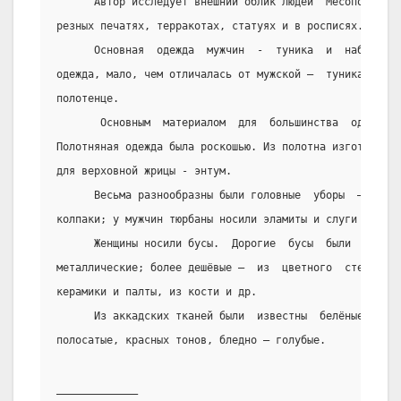
      Автор исследует внешний облик людей  Месопотамии 
резных печатях, терракотах, статуях и в росписях.
      Основная  одежда  мужчин  -  туника  и  набедренн
одежда, мало, чем отличалась от мужской –  туника  и  д
полотенце.
       Основным  материалом  для  большинства  одежд  б
Полотняная одежда была роскошью. Из полотна изготовляла
для верховной жрицы - энтум.
      Весьма разнообразны были головные  уборы  –  войл
колпаки; у мужчин тюрбаны носили эламиты и слуги богини
      Женщины носили бусы.  Дорогие  бусы  были  сердол
металлические; более дешёвые –  из  цветного  стекла;  
керамики и палты, из кости и др.
      Из аккадских тканей были  известны  белёные,  гру
полосатые, красных тонов, бледно – голубые.
_____________