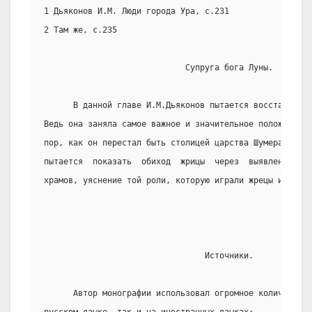
1 Дьяконов И.М. Люди города Ура, с.231
2 Там же, с.235
                             Супруга бога Луны.
      В данной главе И.М.Дьяконов пытается восстановить
Ведь она заняла самое важное и значительное положение в
пор, как он перестал быть столицей царства Шумера  и  А
пытается  показать  обиход  жрицы  через  выявление  су
храмов, уяснение той роли, которую играли жрецы и жрицы
                                 Источники.
      Автор монографии использовал огромное количество 