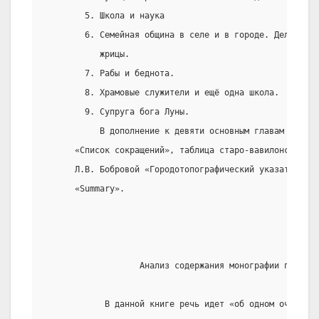
        5. Школа и наука
        6. Семейная община в селе и в городе. Дельцы и
           жрицы.
        7. Рабы и беднота.
        8. Храмовые служители и ещё одна школа.
        9. Супруга бога Луны.
           В дополнение к девяти основным главам имеет
      «Список сокращений», таблица старо-вавилонских ед
      Л.В. Бобровой «Городотопографический указатель», 
      «Summary».
                   Анализ содержания монографии по глав
            В данной книге речь идет «об одном очень др