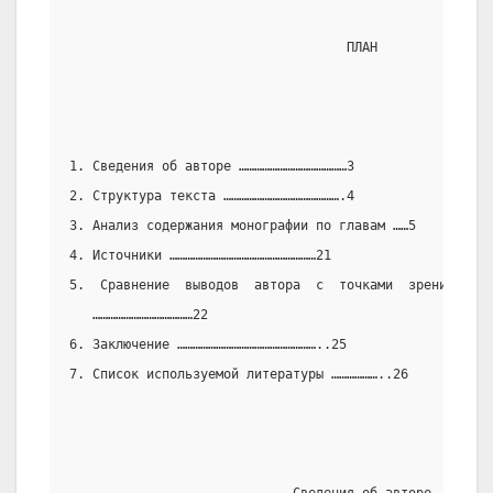
                                    ПЛАН
1. Сведения об авторе ……………………………………3
2. Структура текста ……………………………………….4
3. Анализ содержания монографии по главам ……5
4. Источники …………………………………………………21
5.  Сравнение  выводов  автора  с  точками  зрения   др
   …………………………………22
6. Заключение ………………………………………………..25
7. Список используемой литературы ………………..26