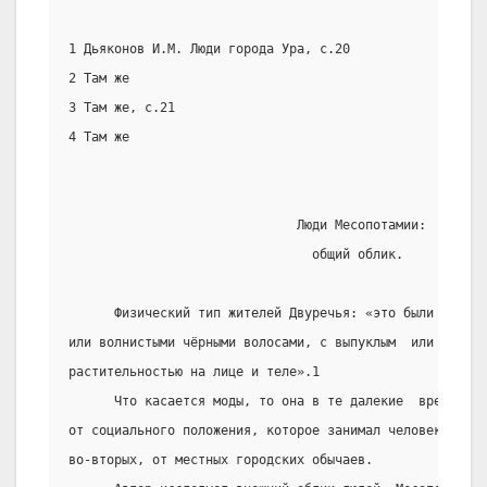
1 Дьяконов И.М. Люди города Ура, с.20
2 Там же
3 Там же, с.21
4 Там же
                              Люди Месопотамии:
                                общий облик.
      Физический тип жителей Двуречья: «это были смуглы
или волнистыми чёрными волосами, с выпуклым  или  прямы
растительностью на лице и теле».1
      Что касается моды, то она в те далекие  времена  
от социального положения, которое занимал человек, носи
во-вторых, от местных городских обычаев.