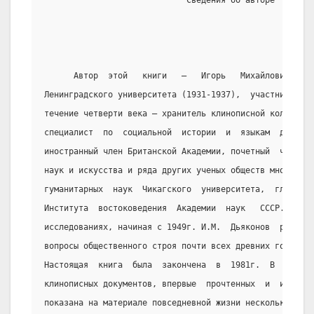
                             Сведения об авторе
      Автор  этой   книги   –   Игорь   Михайлович   Дь
Ленинградского университета (1931-1937),  участник  Оте
течение четверти века – хранитель клинописной коллекции
специалист  по  социальной  истории  и  языкам  древнег
иностранный член Британской Академии, почетный  член  А
наук и искусства и ряда других ученых обществ многих ст
гуманитарных  наук  Чикагского  университета,  главный 
Института  востоковедения  Академии  наук   СССР.   В  
исследованиях, начиная с 1949г. И.М.  Дьяконов  разраба
вопросы общественного строя почти всех древних государс
Настоящая  книга  была  закончена  в  1981г.  В  ней  н
клинописных документов, впервые  прочтенных  и  интерпр
показана на материале повседневной жизни нескольких сем