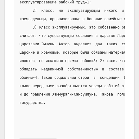
эксплуатировавшие рабский труд»1;
      2)  класс,  не  эксплуатирующий  никого  и  не  э
«земледельцы, организованные в большие семейные общины,
      3) класс эксплуатируемых; это собственно рабы и и
считает, что существующие сословия в царстве Ларсы обоз
царствами Эмнуны. Автор  выделяет  два  таких  сословия
царские и храмовые, которые были обязаны материальными 
иллотов, но исключая прямых рабов»3; 2) «все, кто облад
обладать  недвижимой  собственностью  в  составе  город
общины»4. Таков социальный строй  в  концепции  Дьяконо
главе перед нами развёртывается череда событий от военн
и до правления Хаммурапи-Самсуилуна. Такова  политическ
государства.
_________________