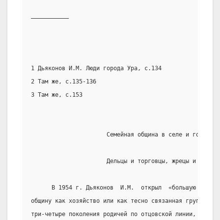
___________
1 Дьяконов И.М. Люди города Ура, с.134
2 Там же, с.135-136
3 Там же, с.153
                      Семейная община в селе и городе.
                      Дельцы и торговцы, жрецы и жрицы.
      В 1954 г. Дьяконов  И.М.  открыл  «большую  семью
общину как хозяйство или как тесно связанная группа  хо
три-четыре поколения родичей по отцовской линии,  с  их