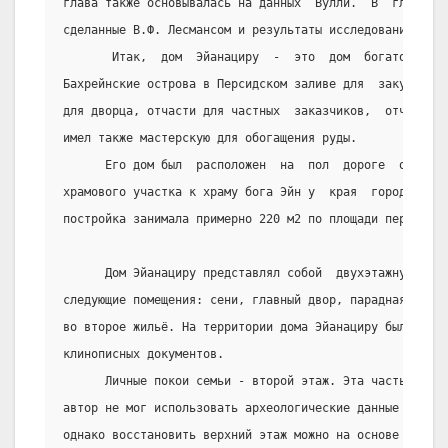
глава также основывалась на данных  Вулли.  В  главе  4
сделанные В.Ф. Лесмансом и результаты исследований Г. К
       Итак,  дом  Эйанациру  -  это  дом  богатого  ку
Бахрейнские острова в Персидском заливе для  закупки  м
для дворца, отчасти для частных  заказчиков,  отчасти  
имел также мастерскую для обогащения руды.
      Его дом был  расположен  на  пол  дороге  от  цен
храмового участка к храму бога Эйн у  края  города.  В 
постройка занимала примерно 220 м2 по площади первого э
      Дом Эйанациру представлял собой  двухэтажную  пос
следующие помещения: сени, главный двор, парадная горни
во второе жильё. На территории дома Эйанациру было найд
клинописных документов.
      Личные покои семьи - второй этаж. Эта часть была 
автор не мог использовать археологические данные для  р
однако восстановить верхний этаж можно на основе описей