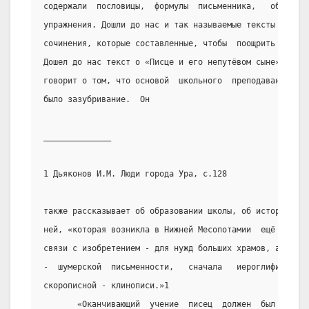
содержали  пословицы,  формулы  письменника,   образцы 
упражнения. Дошли до нас и так называемые тексты  Э-дуб
сочинения, которые составленные, чтобы  поощрить  учени
Дошел до нас текст о «Писце и его непутёвом сыне» и  др
говорит о том, что основой  школьного  преподавания  в 
было зазубривание.  Он
______________
1 Дьяконов И.М. Люди города Ура, с.128
также рассказывает об образовании школы, об истории мет
ней, «которая возникла в Нижней Месопотамии  ещё  около
связи с изобретением - для нужд больших храмов, а затем
-  шумерской  письменности,   сначала   иероглифической
скорописной - клинописи.»1
       «Оканчивающий  учение  писец  должен  был  уметь