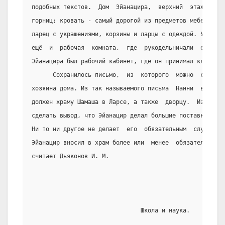
подобных текстов.  Дом  Эйанацира,  верхний  этаж,  сос
горниц; кровать - самый дорогой из предметов мебели,  т
ларец с украшениями, корзины и ларцы с одеждой. У жены 
ещё  и  рабочая  комната,  где  рукодельничали  её  раб
Эйанацира был рабочий кабинет, где он принимал клиенто
      Сохранилось письмо,  из  которого  можно  сделать
хозяина дома. Из так называемого письма  Нанни  видно, 
должен храму Шамаша в Ларсе, а также  дворцу.  Из  друг
сделать вывод, что Эйанацир делал большие поставки меди
Ни то ни другое не делает  его  обязательным  служащим 
Эйанацир вносил в храм более или  менее  обязательные  
считает Дьяконов И. М.
                               Школа и наука.