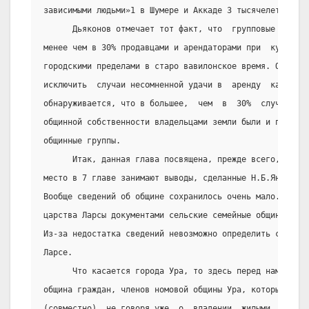
зависимыми людьми»1 в Шумере и Аккаде 3 тысячелетия до 
      Дьяконов отмечает тот факт, что  групповые  владе
менее чем в 30% продавцами и арендаторами при  купле  и
городскими пределами в старо вавилонское время. Он такж
исключить  случаи несомненной удачи в  аренду  казённых
обнаруживается, что в большее,  чем  в  30%  случаев  н
общинной собственности владельцами земли были и при цар
общинные группы.
      Итак, данная глава посвящена, прежде всего,  семе
место в 7 главе занимают выводы, сделанные Н.Б.Янковско
Вообще сведений об общине сохранилось очень мало. Так, 
царства Ларсы документами сельские семейные общины  не 
Из-за недостатка сведений невозможно определить структу
Ларсе.
      Что касается города Ура, то здесь перед нами пред
община граждан, членов номовой общины Ура, которые влад
(совместно), не говоря уже  о  владении  жилыми  постро