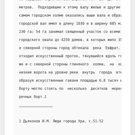
метров.  Подходившие к этому валу жилые и другие  здани
самом городском холме оказались выше вала и образовали 
городской вал имел в длину 1030 и в ширину 685 м., что 
230 га; 54 га занимал священный участок со всеми его ст
городского овала до 4250 домов, в которых жило 35 тысяч
и северной стороны город обтекала  река  Евфрат,  а  на
отходил искусственный проток, тянувшийся вдоль города с
же и с северной стороны глиняного  холма,  на  котором 
низкие ворота на уровне реки  внутрь  города  втекала  
образуя искусственные гавани площадью 6,8 тысяч и 16 ты
борту могло стоять по  несколько  десятков  мореходных 
речных борт.1
________________
1 Дьяконов И.М. Люди города Ура, с.51-52