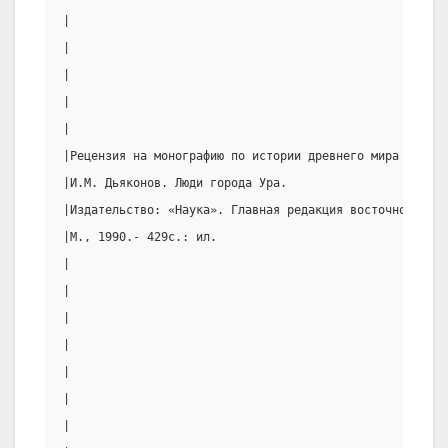
|                                                      
|                                                      
|                                                      
|                                                      
|                                                      
|Рецензия на монографию по истории древнего мира       
|И.М. Дьяконов. Люди города Ура.                       
|Издательство: «Наука». Главная редакция восточной лите
|М., 1990.- 429с.: ил.                                 
|                                                      
|                                                      
|                                                      
|                                                      
|                                                      
|                                                      
|                                                      