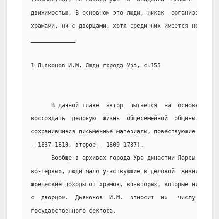
движимостью. В основном это люди, никак  организованно 
храмами, ни с дворцами, хотя среди них имеется нескольк
_____________
1 Дьяконов И.М. Люди города Ура, с.155
      В данной главе  автор  пытается  на  основе  сохр
воссоздать  деловую  жизнь  общесемейной  общины.  При 
сохранившиеся письменные материалы, повествующие о двух
- 1837-1810, второе - 1809-1787).
      Вообще в архивах города Ура династии Ларсы упомин
во-первых, люди мало участвующие в деловой  жизни,  –  
жреческие доходы от храмов, во-вторых, которые никак не
с  дворцом.  Дьяконов  И.М.  относит  их   числу   своб
государственного сектора.