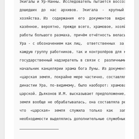
Экигалы и Ур-Нанны. Исследователь пытается воссоздать  
дошедших  до  нас  архивов.  Экигала  -  крупный   адми
хозяйства. Из  содержания  его  документов  видно,  что
казённое, вероятно, прежде всего, храмовое, хозяйство  
работы большого размаха, причём отчётность велась  по  
Ура - с обозначением как лиц,  ответственных  за  кажды
каждую группу работников, так и контролёров для каждой 
государственный надзиратель в связи с  различными  мате
начальник канцелярии храма бога Луны. Из документов его
«царская земля, покрайне мере частично, составляла част
династии Ура, по-видимому, было наоборот: храмовая  зем
царской. Дьяконов И.М. высказывает предположение,  что 
земля вообще не обрабатывалась, она составляла резервны
что  «царская»  земля  служила  только  как   запасная,
необходимости выделялись дополнительные служебные надел
__________________