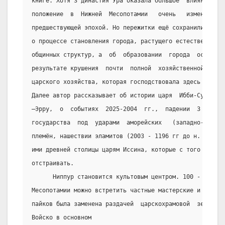
книге. Хотя 3 династия Ура оказала большое  влияние  на
положение  в  Нижней  Месопотамии   очень   изменилось,
предшествующей эпохой. Но пережитки ещё сохранились, та
о процессе становления города, растущего естественным п
общинных структур, а  об  образовании  города  особого 
результате крушения  почти  полной  хозяйственной  моно
царского хозяйства, которая господствовала здесь в пред
Далее автор рассказывает об истории царя  Ибби-Суэна, е
–Эрру,  о  событиях  2025-2004  гг.,  падении  3   дина
государства  под  ударами  аморейских   (западно-семитс
племён, нашествии эламитов (2003 - 1196 гг до н. э.), и
ими древней столицы царям Иссина, которые с того времен
отстраивать.
      Ниппур становится культовым центром. 100 - 150  л
Месопотамии можно встретить частные мастерские и частну
пайков была заменена раздачей  царскохрамовой  земли  в
Войско в основном