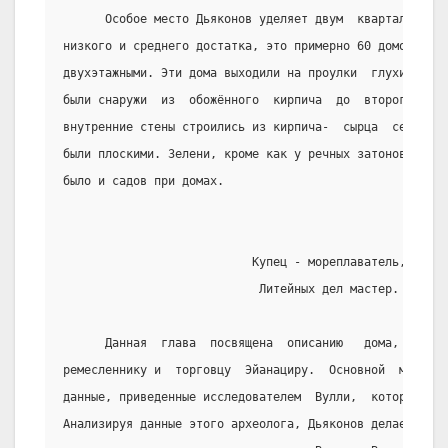
      Особое место Дьяконов уделяет двум  кварталам,  в
низкого и среднего достатка, это примерно 60 домов. Бол
двухэтажными. Эти дома выходили на проулки  глухими сте
были снаружи  из  обожённого  кирпича  до  второго  эта
внутренние стены строились из кирпича-  сырца  серо-жёл
были плоскими. Зелени, кроме как у речных затонов,  в  
было и садов при домах.
                           Купец - мореплаватель,
                            Литейных дел мастер.
      Данная  глава  посвящена  описанию   дома,   прин
ремесленнику и  торговцу  Эйанациру.  Основной  материа
данные, приведенные исследователем  Вулли,  который  и 
Анализируя данные этого археолога, Дьяконов делает свои