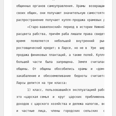
общинных органов самоуправления. Храмы  возвращают  себ
своих общин, они получают значительную самостоятельност
распространение получает купля-продажа храмовых должнос
      «Старо-вавилонский» период в истории Нижней Месоп
расцвета рабства, причём раба лишали права свидетельств
время   появляется   небольшой   внутренний   рынок;   
ростовщический кредит; в Ларсе, но не в  Уре  широко  р
продажа финиковых плантаций, а также полей. Купля земли
большей  части  была  запрещена.  Земля  считалась  соб
общины.  От  общины  обособились  храмы  и  «дом»   цар
закабаление и  обезземеливание  бедноты  считается  неж
Ларсы делится на три класса:
      1) класс, пользовавшийся эксплуатацией рабского  
это «царская семья  и  круг  царских  приближенных,  ко
доходов с царского хозяйства и дележа налогов, верхушка
и  частные  лица,  члены  городских  сельских   общин, 