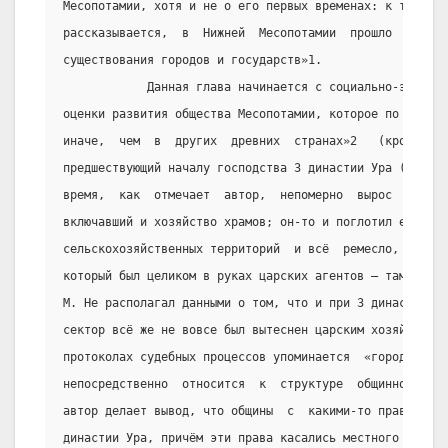
Месопотамии, хотя и не о его первых временах: к той пор
рассказывается,  в  Нижней  Месопотамии  прошло   уже  
существования городов и государств»1.
            Данная глава начинается с социально-экономи
оценки развития общества Месопотамии, которое по мысли 
иначе,  чем  в  других  древних  странах»2   (кроме   Е
предшествующий началу господства 3 династии Ура (с  211
время,  как  отмечает  автор,  непомерно  вырос  царски
включавший и хозяйство храмов; он-то и поглотил едва  л
сельскохозяйственных территорий  и всё  ремесло,  тоже 
который был целиком в руках царских агентов – тамкаров.
М. Не располагал данными о том, что и при 3 династии Ур
сектор всё же не вовсе был вытеснен царским хозяйством 
протоколах судебных процессов упоминается  «городской  
непосредственно  относится  к  структуре  общинного  са
автор делает вывод, что общины  с  какими-то правилами 
династии Ура, причём эти права касались местного самоуп