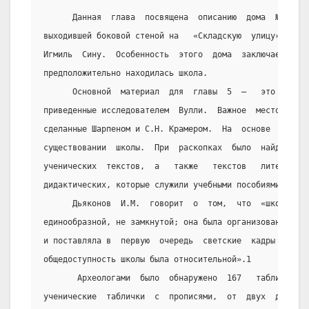
      Данная  глава  посвящена  описанию  дома  №  1  п
выходившей боковой стеной на   «Складскую  улицу»,  при
Игмиль  Сину.  Особенность  этого  дома  заключается  в
предположительно находилась школа.
      Основной  материал  для  главы  5  –   это   архе
приведенные исследователем  Вулли.  Важное  место  в  н
сделанные Шарпеном и С.Н. Крамером.  На  основе  чего  
существовании  школы.  При  раскопках  было  найдено  м
ученических  текстов,  а   также   текстов   литературн
дидактических, которые служили учебными пособиями.
      Дьяконов  И.М.  говорит  о  том,  что  «школ  в  
единообразной, не замкнутой; она была организована  хра
и поставляла в  первую  очередь  светские  кадры  админ
общедоступность школы была относительной».1
       Археологами  было  обнаружено  167   табличек.  
ученические  таблички  с  прописями,  от  двух  до  дес