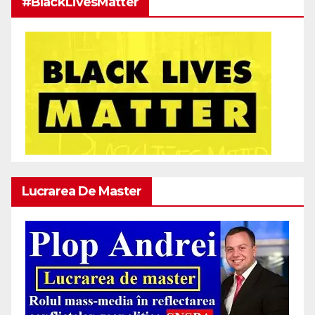
#BlackLivesMatter
Lucrarea De Master