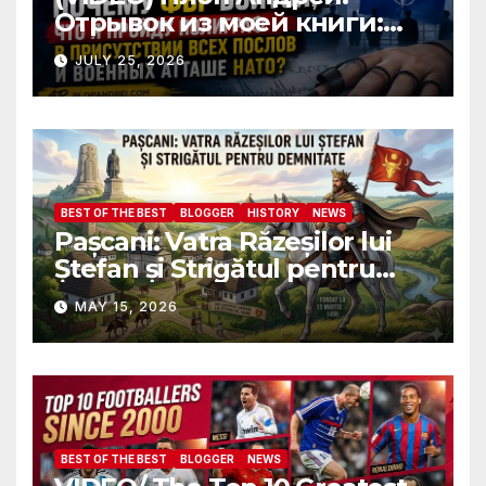
Отрывок из моей книги:
Почему ФБР боится, что я
JULY 25, 2026
пройду полиграф в
присутствии всех послов и
военных атташе НАТО?
BEST OF THE BEST
BLOGGER
HISTORY
NEWS
Pașcani: Vatra Răzeșilor lui
Ștefan și Strigătul pentru
Demnitate în Fața
MAY 15, 2026
Amalgamării
BEST OF THE BEST
BLOGGER
NEWS