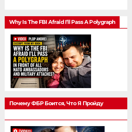
Why Is The FBI Afraid I’ll Pass A Polygraph
Почему ФБР Боится, Что Я Пройду
Полиграф