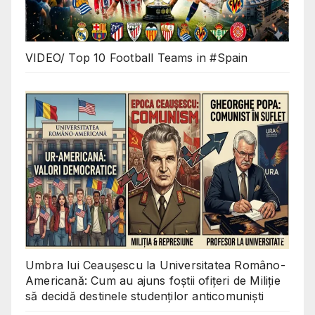
VIDEO/ Top 10 Football Teams in #Spain
Umbra lui Ceaușescu la Universitatea Româno-
Americană: Cum au ajuns foștii ofițeri de Miliție
să decidă destinele studenților anticomuniști