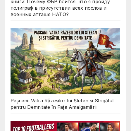
книги: Почему ФБР боится, что я пройду
полиграф в присутствии всех послов и
военных атташе НАТО?
Pașcani: Vatra Răzeșilor lui Ștefan și Strigătul
pentru Demnitate în Fața Amalgamării