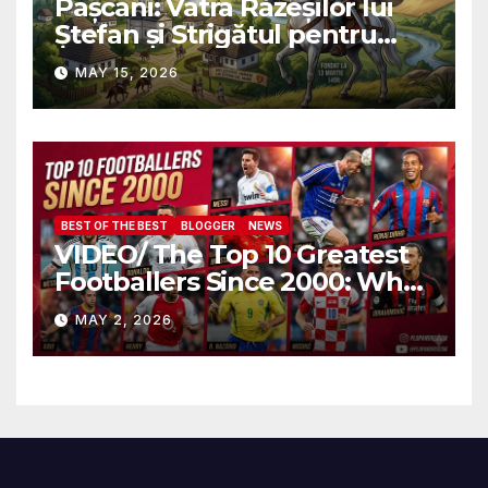
Pașcani: Vatra Răzeșilor lui
Ștefan și Strigătul pentru
Demnitate în Fața
MAY 15, 2026
Amalgamării
BEST OF THE BEST
BLOGGER
NEWS
VIDEO/ The Top 10 Greatest
Footballers Since 2000: Who
Is Number One
MAY 2, 2026