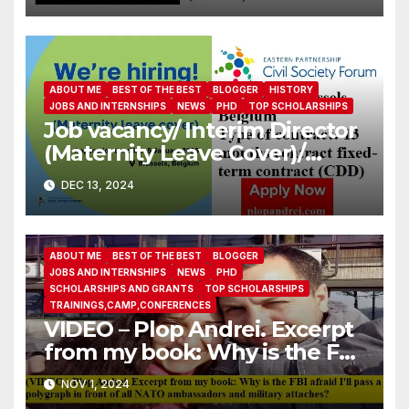
ABOUT ME
BEST OF THE BEST
BLOGGER
HISTORY
JOBS AND INTERNSHIPS
NEWS
PHD
TOP SCHOLARSHIPS
Job vacancy/ Interim Director
(Maternity Leave Cover)/
Eastern Partnership Civil
DEC 13, 2024
Society Forum
ABOUT ME
BEST OF THE BEST
BLOGGER
JOBS AND INTERNSHIPS
NEWS
PHD
SCHOLARSHIPS AND GRANTS
TOP SCHOLARSHIPS
TRAININGS,CAMP,CONFERENCES
VIDEO – Plop Andrei. Excerpt
from my book: Why is the FBI
afraid I’ll pass a polygraph in
NOV 1, 2024
front of all NATO