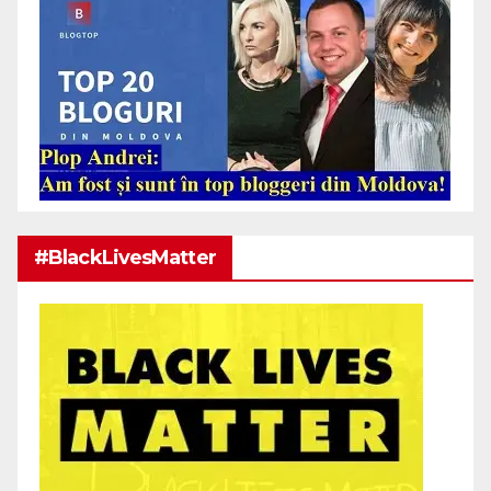
#BlackLivesMatter