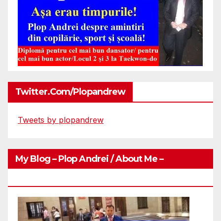
Twitter.com/plopandrew
Tweets by plopandrew
My Blog – Plop Andrei / About Me –
Http://plopandrei.com/category/about-Me