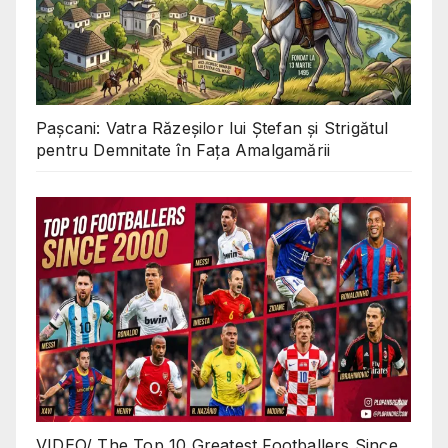
Pașcani: Vatra Răzeșilor lui Ștefan și Strigătul
pentru Demnitate în Fața Amalgamării
VIDEO/ The Top 10 Greatest Footballers Since