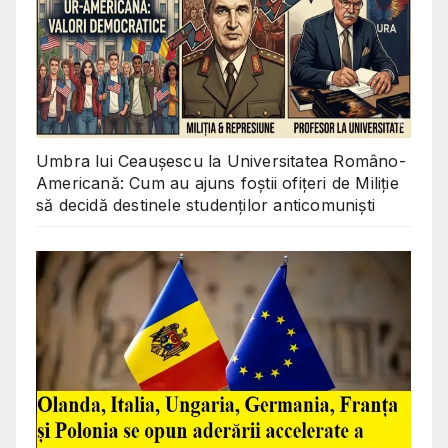
Umbra lui Ceaușescu la Universitatea Româno-
Americană: Cum au ajuns foștii ofițeri de Miliție
să decidă destinele studenților anticomuniști