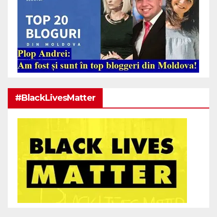
#BlackLivesMatter