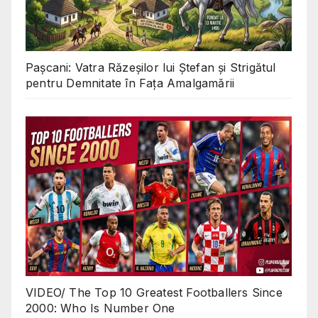
Pașcani: Vatra Răzeșilor lui Ștefan și Strigătul
pentru Demnitate în Fața Amalgamării
VIDEO/ The Top 10 Greatest Footballers Since
2000: Who Is Number One