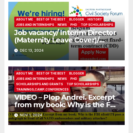
ABOUT ME
BEST OF THE BEST
BLOGGER
HISTORY
JOBS AND INTERNSHIPS
NEWS
PHD
TOP SCHOLARSHIPS
Job vacancy/ Interim Director
(Maternity Leave Cover)/
Eastern Partnership Civil
DEC 13, 2024
Society Forum
ABOUT ME
BEST OF THE BEST
BLOGGER
JOBS AND INTERNSHIPS
NEWS
PHD
SCHOLARSHIPS AND GRANTS
TOP SCHOLARSHIPS
TRAININGS,CAMP,CONFERENCES
VIDEO – Plop Andrei. Excerpt
from my book: Why is the FBI
afraid I’ll pass a polygraph in
NOV 1, 2024
front of all NATO
ambassadors and military