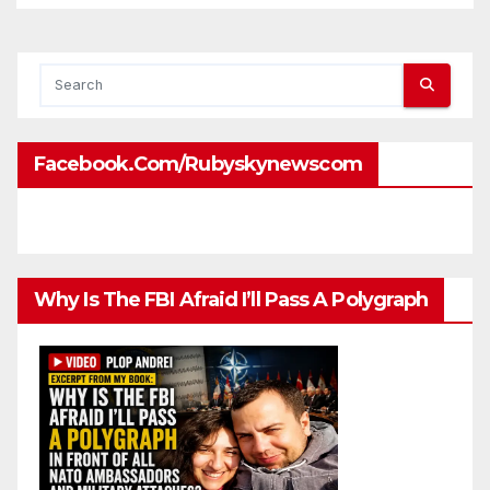
attaches?
Facebook.com/rubyskynewscom
Why Is The FBI Afraid I’ll Pass A Polygraph