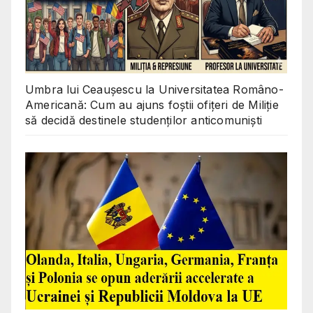
Umbra lui Ceaușescu la Universitatea Româno-
Americană: Cum au ajuns foștii ofițeri de Miliție
să decidă destinele studenților anticomuniști