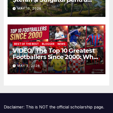
Demnitate în Fața
MAY 15, 2026
Amalgamării
BEST OF THE BEST
BLOGGER
NEWS
VIDEO/ The Top 10 Greatest
Footballers Since 2000: Who
Is Number One
MAY 2, 2026
Disclaimer: This is NOT the official scholarship page.