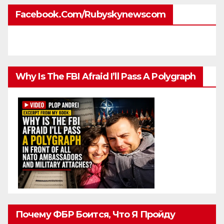
Facebook.com/rubyskynewscom
Why Is The FBI Afraid I’ll Pass A Polygraph
Почему ФБР Боится, Что Я Пройду