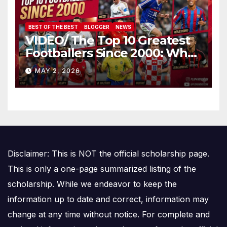
BEST OF THE BEST
BLOGGER
NEWS
VIDEO/ The Top 10 Greatest
Footballers Since 2000: Who
Is Number One
MAY 2, 2026
Disclaimer: This is NOT the official scholarship page.
This is only a one-page summarized listing of the
scholarship. While we endeavor to keep the
information up to date and correct, information may
change at any time without notice. For complete and