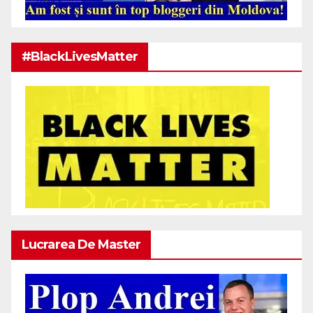
#BlackLivesMatter
Lucrarea De Master