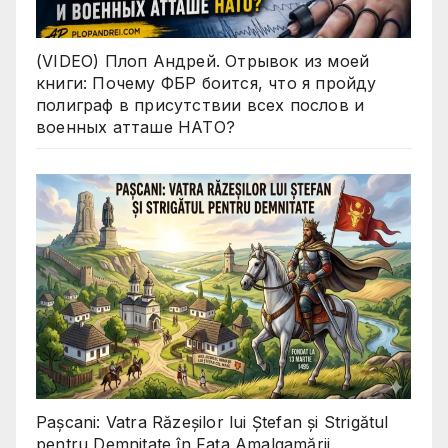
(VIDEO) Плоп Андрей. Отрывок из моей
книги: Почему ФБР боится, что я пройду
полиграф в присутствии всех послов и
военных атташе НАТО?
Pașcani: Vatra Răzeșilor lui Ștefan și Strigătul
pentru Demnitate în Fața Amalgamării