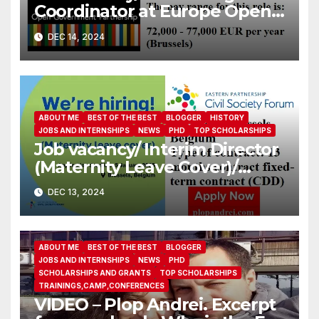
Coordinator at Europe Open
Government Partnership
DEC 14, 2024
ABOUT ME
BEST OF THE BEST
BLOGGER
HISTORY
JOBS AND INTERNSHIPS
NEWS
PHD
TOP SCHOLARSHIPS
Job vacancy/ Interim Director
(Maternity Leave Cover)/
Eastern Partnership Civil
DEC 13, 2024
Society Forum
ABOUT ME
BEST OF THE BEST
BLOGGER
JOBS AND INTERNSHIPS
NEWS
PHD
SCHOLARSHIPS AND GRANTS
TOP SCHOLARSHIPS
TRAININGS,CAMP,CONFERENCES
VIDEO – Plop Andrei. Excerpt