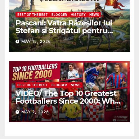
BEST OF THE BEST
BLOGGER
HISTORY
NEWS
Pașcani: Vatra Răzeșilor lui
Ștefan și Strigătul pentru
Demnitate în Fața
MAY 15, 2026
Amalgamării
BEST OF THE BEST
BLOGGER
NEWS
VIDEO/ The Top 10 Greatest
Footballers Since 2000: Who
Is Number One
MAY 2, 2026