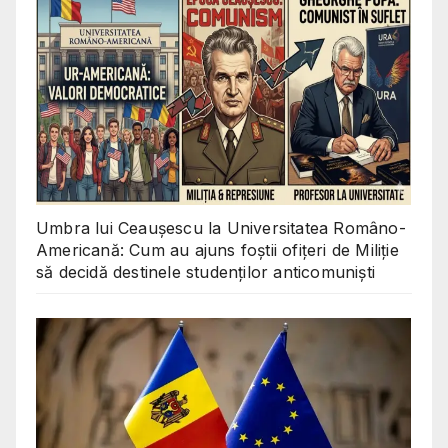
Umbra lui Ceaușescu la Universitatea Româno-
Americană: Cum au ajuns foștii ofițeri de Miliție
să decidă destinele studenților anticomuniști