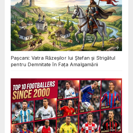
Pașcani: Vatra Răzeșilor lui Ștefan și Strigătul
pentru Demnitate în Fața Amalgamării