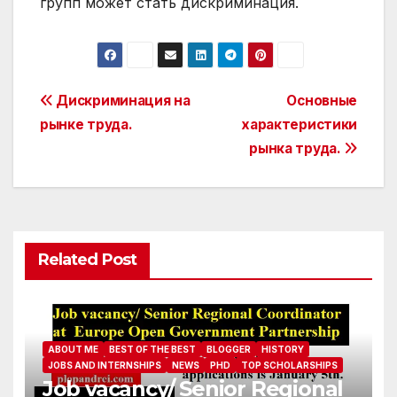
групп может стать дискриминация.
Post
Дискриминация на
Основные
рынке труда.
характеристики
navigation
рынка труда.
Related Post
ABOUT ME
BEST OF THE BEST
BLOGGER
HISTORY
JOBS AND INTERNSHIPS
NEWS
PHD
TOP SCHOLARSHIPS
Job vacancy/ Senior Regional