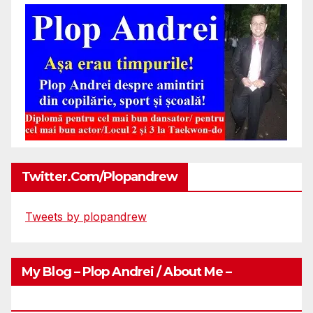
Twitter.com/plopandrew
Tweets by plopandrew
My Blog – Plop Andrei / About Me –
Http://plopandrei.com/category/about-Me