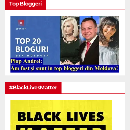
Top Bloggeri
#BlackLivesMatter