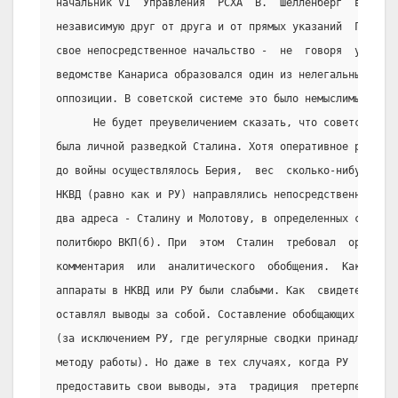
начальник VI  Управления  РСХА  В.  Шелленберг  в  пред
независимую друг от друга и от прямых указаний  Гитлера
свое непосредственное начальство -  не  говоря  уже  о 
ведомстве Канариса образовался один из нелегальных цент
оппозиции. В советской системе это было немыслимым.
      Не будет преувеличением сказать, что советская ст
была личной разведкой Сталина. Хотя оперативное руковод
до войны осуществлялось Берия,  вес  сколько-нибудь  су
НКВД (равно как и РУ) направлялись непосредственно на и
два адреса - Сталину и Молотову, в определенных случаях
политбюро ВКП(б). При  этом  Сталин  требовал  оригинал
комментария  или  аналитического  обобщения.  Как  след
аппараты в НКВД или РУ были слабыми. Как  свидетельству
оставлял выводы за собой. Составление обобщающих  докум
(за исключением РУ, где регулярные сводки принадлежали 
методу работы). Но даже в тех случаях, когда РУ  по  тр
предоставить свои выводы, эта  традиция  претерпела  ме