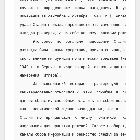
случае  с  определением  срока  нападения.  В  упоминав
изменения (в сентябре - октябре  1940  г.)  определения
удара Сталин приказал произвести это изменение вовсе не
выводов разведки, а по собственному волевому решению.
      Это вовсе  не  означало  недооценки  Сталиным  ра
разведка была важным средством, причем он иногда переда
свойственные им функции политических зондажей (например
1940 г. в Берлин, в ходе которой тот мог и должен был  
намерения Гитлера).
      Из воспоминаний  ветеранов  разведслужб  явствует
заинтересованно относился к  этим  службам  и  считал  
данной области, способным оставить за собой последнее  
как в политической оценке разведданных, так и  в  орган
Сталин  не  принадлежал  к  числу  политиков,  которые 
информации для принятия решений. Скорее наоборот, он пу
каналы сбора информации и ревностно следил за тем, чтоб