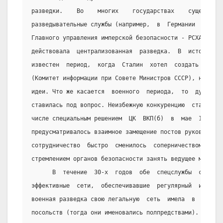
разведки.    Во    многих    государствах    существова
разведывательные службы (например,  в  Германии  -  Абв
Главного управления имперской безопасности - РСХА),  в 
действовала  централизованная  разведка.  В  истории  с
известен  период,  когда  Сталин  хотел  создать   цент
(Комитет информации при Совете Министров СССР), но зате
идеи. Что же касается  военного  периода,  то  дуалисти
ставилась под вопрос. Неизбежную конкуренцию  старались
числе специальным решением  ЦК  ВКП(б)  в  мае  1934  г
предусматривалось взаимное замещение постов руководител
сотрудничество  быстро  сменилось  соперничеством,  а  
стремлением органов безопасности занять ведущее место.
      В  течение  30-х  годов  обе  спецслужбы  смогли 
эффективные  сети,  обеспечивавшие  регулярный  информа
военная разведка свою легальную  сеть  имела  в  виде  
посольств (тогда они именовались полпредствами). Их чис