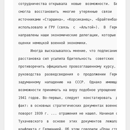
сотрудничества открывала  новые  возможности.  Берлинск
смогла  восстановить  многие  утерянные  связи   (к   п
источниками «Старшина», «Корсиканец», «Брайтенбах»);  т
использовало и ГРУ (связь  с  «Альтой»).  В  Германию  
направлены наши экономические делегации, которые дали  
оценки немецкой военной экономики.
      Иногда высказывалось мнение, что подписание пакта
расстановка сил усыпила бдительность  советских  спецсл
противоречить официально провозглашенному курсу,  не  д
руководства  разведсведения  о  продолжении  Германией 
задуманному  нападению  на  СССР.  Однако  имеющаяся  д
возможности принимать на веру подобное упрощение реальн
1941 годов. Во-первых, следует  констатировать  достове
факт: в основных стратегических документах военного пла
поворот 1939 г. ... отражения не нашел. Начиная с 1935 
Тухачевского  в  основе  этих  документов  лежала  возм
конфликта с Германией. Об этом говорили «План стратегич