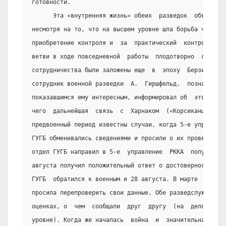
готовности.
      Эта «внутренняя жизнь» обеих  разведок  объясняет
несмотря на то, что на высшем уровне шла борьба чекистс
приобретение контроля и  за  практический  контроль  во
ветви в ходе повседневной  работы  плодотворно  сотрудн
сотрудничества были заложены еще  в  эпоху  Берзина  - 
сотрудник военной разведки  А.  Гиршфельд,  познакомивш
показавшимся ему интересным, информировал об  этом  Арт
чего  дальнейшая  связь  с  Харнаком  («Корсиканцем»)  
предвоенный период известны случаи, когда 5-е управлени
ГУГБ обменивались сведениями и просили о их проверке. 9
отдел ГУГБ направил в 5-е  управление  РККА  полученное
августа получил положительный ответ о достоверности.  С
ГУГБ  обратился к военным и 28 августа. В марте  1941  
просила перепроверить свои данные. Обе разведслужбы не 
оценках, о  чем  сообщали  друг  другу  (на  деловом,  
уровне). Когда же началась  война  и  значительная  час