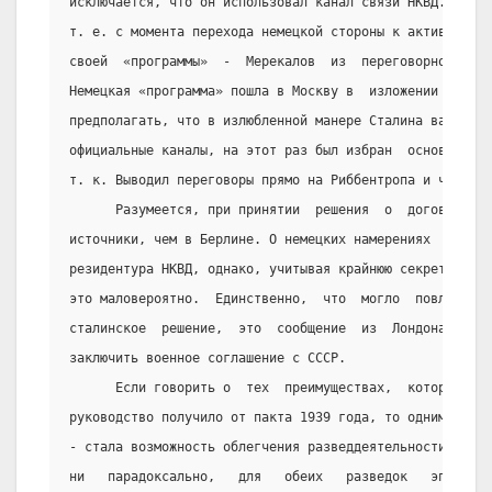
исключается, что он использовал канал связи НКВД. Однак
т. е. с момента перехода немецкой стороны к активным  з
своей  «программы»  -  Мерекалов  из  переговорного  пр
Немецкая «программа» пошла в Москву в  изложении  Астах
предполагать, что в излюбленной манере Сталина варьиров
официальные каналы, на этот раз был избран  основным  д
т. к. Выводил переговоры прямо на Риббентропа и через н
      Разумеется, при принятии  решения  о  договоре  м
источники, чем в Берлине. О немецких намерениях  могла 
резидентура НКВД, однако, учитывая крайнюю секретность,
это маловероятно.  Единственно,  что  могло  повлиять  
сталинское  решение,  это  сообщение  из  Лондона  о  н
заключить военное соглашение с СССР.
      Если говорить о  тех  преимуществах,  которые  со
руководство получило от пакта 1939 года, то одним из ни
- стала возможность облегчения разведдеятельности проти
ни   парадоксально,   для   обеих   разведок   эпоха   