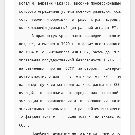
встал Я. Березин (Кюзис), высокие профессиональные и  ч
которого определили успехи военной разведки, создавшей 
сеть  своей  информации  в  ряде  стран  Европы.  Им   
высококвалифицированный центральный аппарат РУ.
      Вторая структурная часть разведки - политическая 
позднее, а именно в 1920 г. в форме иностранного отдела
по 1934 г. он именовался ИНО ОГПУ, затем до 1939  г.  7
управления государственной безопасности (ГУГБ). Созданн
направленных  против  СССР  заговоров,   диверсионной  
деятельности, отдел  -  в  отличие  от  РУ  -  имел  и 
например, функции контроля за иностранцами в СССР. Что 
функций, то первоначально  среди  них  основной  была  
эмиграции в проникновении и  в  разложении  которой  ОГ
значительных результатов. В дальнейшем ИНО именовался 1
(с февраля 1941 г.). С июля 1941 г. по апрель 1943 -  1
СССР.
      Подобный «дуализм» не  является  чем-то  специфич