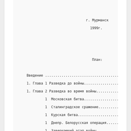
                                 г. Мурманск
                                   1999г.
                                    План:
    Введение .........................................
    1. Глава 1 Разведка до войны.......................
    1. Глава 2 Разведка во время войны.................
             1  Московская битва.......................
             1  Сталинградское сражение................
             1  Курская битва.........................
             1  Днепр. Белорусская операция............
             1  Завершающий этап войны.................