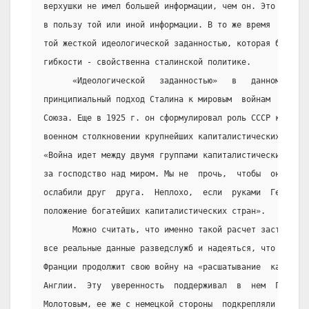
верхушки не имел большей информации, чем он. Это позвол
в пользу той или иной информации. В то же время  этот  
той жесткой идеологической заданностью, которая была - 
гибкости - свойственна сталинской политике.
      «Идеологической   заданностью»   в   данном   слу
принципиальный подход Сталина к мировым  войнам  и  рол
Союза. Еще в 1925 г. он сформулировал роль СССР как «см
военном столкновении крупнейших капиталистических  держ
«Война идет между двумя группами капиталистических стра
за господство над миром. Мы не  прочь,  чтобы  они  под
ослабили друг  друга.  Неплохо,  если  руками  Германии
положение богатейших капиталистических стран».
      Можно считать, что именно такой расчет заставлял 
все реальные данные разведслужб и надеяться, что  Гитле
Франции продолжит свою войну на «расшатывание  капитали
Англии.  Эту  уверенность  поддерживал  в  нем  Гитлер 
Молотовым, ее же с немецкой стороны  подкрепляли  в  хо