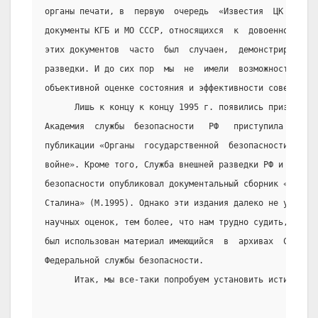
органы печати, в  первую  очередь  «Известия  ЦК  КПСС»
документы КГБ и МО СССР, относящихся  к  довоенному  пе
этих документов  часто  был  случаен,  демонстрируя  ли
разведки. И до сих пор  мы  не  имели  возможности  по 
объективной оценке состояния и эффективности советских 
      Лишь к концу к концу 1995 г. появились признаки с
Академия  службы  безопасности   РФ   приступила   к   
публикации «Органы  государственной  безопасности  в  В
войне». Кроме того, Служба внешней разведки РФ и  архив
безопасности опубликовал документальный сборник «Секрет
Сталина» (М.1995). Однако эти издания далеко не устраня
научных оценок, тем более, что нам трудно судить, в как
был использован материал имеющийся  в  архивах  Службы 
Федеральной службы безопасности.
      Итак, мы все-таки попробуем установить истину!