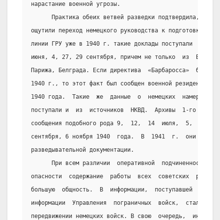
нарастание военной угрозы.
      Практика обеих ветвей разведки подтвердила, что о
ощутили переход немецкого руководства к подготовке буду
линии ГРУ уже в 1940 г. такие доклады поступали  20  ян
июня, 4, 27, 29 сентября, причем не только  из  Берлина
Парижа, Белграда. Если директива  «Барбаросса»  была  п
1940 г., то этот факт был сообщен военной резидентурой 
1940 года.  Такие  же  данные  о  немецких  намерениях 
поступали и  из  источников  НКВД.  Архивы  1-го  Управ
сообщения подобного рода 9,  12,  14  июля,  5,  9,  24
сентября, 6 ноября 1940  года.  В  1941  г.  они  буква
разведывательной документации.
      При всем различии  оперативной  подчиненности  с 
опасности  содержание  работы  всех  советских  резиден
большую  общность.  В  информации,  поступавшей  от  НК
информации  Управления  пограничных  войск,  стали  пре
передвижении немецких войск. В свою  очередь,  информац