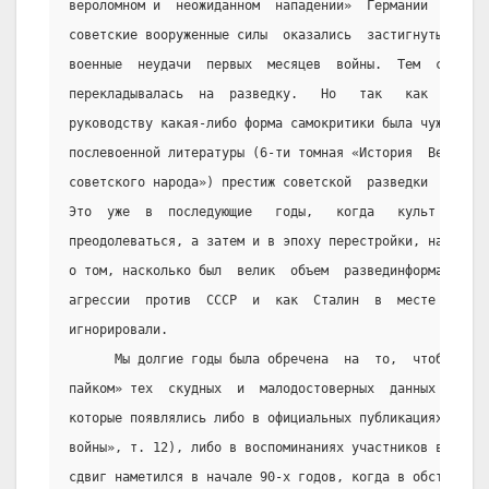
вероломном и  неожиданном  нападении»  Германии  как  б
советские вооруженные силы  оказались  застигнутыми  вр
военные  неудачи  первых  месяцев  войны.  Тем  самым  
перекладывалась  на  разведку.   Но   так   как   совет
руководству какая-либо форма самокритики была чужда, то
послевоенной литературы (6-ти томная «История  Великой 
советского народа») престиж советской  разведки  не  по
Это  уже  в  последующие   годы,   когда   культ   личн
преодолеваться, а затем и в эпоху перестройки, начали п
о том, насколько был  велик  объем  развединформации  о
агрессии  против  СССР  и  как  Сталин  в  месте  с  Бе
игнорировали.
      Мы долгие годы была обречена  на  то,  чтобы  дов
пайком» тех  скудных  и  малодостоверных  данных  о  де
которые появлялись либо в официальных публикациях  («Ис
войны», т. 12), либо в воспоминаниях участников военных
сдвиг наметился в начале 90-х годов, когда в обстановке