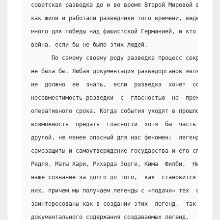
советская разведка до и во время Второй Мировой войны. 
как жили и работали разведчики того времени, ведь, это 
много для победы над фашистской Германией, и кто знает,
война, если бы не было этих людей.
      По самому своему роду разведка процесс секретный,
не была бы. Любая документация разведорганов является с
не  должно  ее  знать,  если  разведка  хочет  сохранят
несовместимость разведки  с  гласностью  не  прекращает
оперативного срока. Когда события уходят в прошлое и, к
возможность  предать  гласности  хотя  бы  часть  докум
другой, не менее опасный для нас феномен:  легенды  о  
самозащиты и самоутверждение государства и его спецслуж
Редля, Маты Хари, Рихарда Зорге, Кима  Филби,  Николая 
наше сознание за долго до того,  как  становится  досту
них, причем мы получаем легенды с «подачи» тех  самых  
заинтересованы как в создании этих  легенд,  так  и  в 
документального содержания создаваемых легенд.