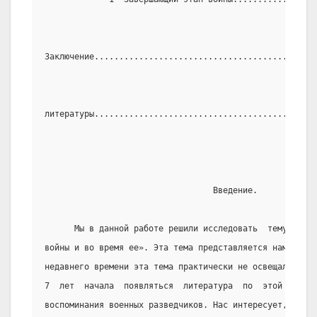
Заключение.............................................
                                                       
литературы.............................................
                                  Введение.
      Мы в данной работе решили исследовать  тему:  «Со
войны и во время ее». Эта тема представляется нам актуа
недавнего времени эта тема практически не освещалась. И
7  лет  начала  появляться  литература  по  этой  теме.
воспоминания военных разведчиков. Нас интересует, какой