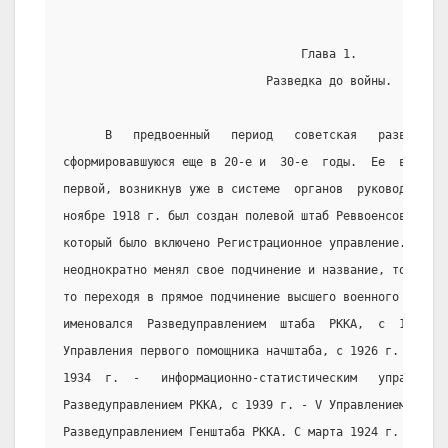
                                  Глава 1.
                             Разведка до войны.
      В   предвоенный   период   советская   разведка  
сформировавшуюся еще в 20-е и  30-е  годы.  Ее  военная
первой, возникнув уже в системе  органов  руководства  
ноябре 1918 г. был создан полевой штаб Реввоенсовета  р
который было включено Регистрационное управление.  Этот
неоднократно менял свое подчинение и название, то входя
то переходя в прямое подчинение высшего военного команд
именовался  Разведуправлением  штаба  РККА,  с  1922  г
Управления первого помощника начштаба, с 1926 г. - IV У
1934  г.  -   информационно-статистическим   управление
Разведуправлением РККА, с 1939 г. - V Управлением РККА,
Разведуправлением Генштаба РККА. С марта 1924 г. во гла