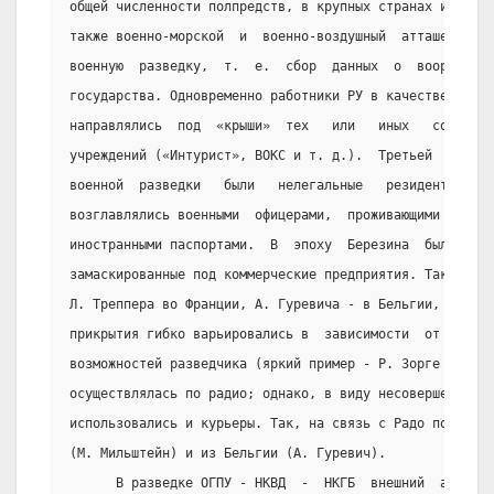
общей численности полпредств, в крупных странах имелись
также военно-морской  и  военно-воздушный  атташе.  Они
военную  разведку,  т.  е.  сбор  данных  о  вооруженны
государства. Одновременно работники РУ в качестве  лега
направлялись  под  «крыши»  тех   или   иных   советски
учреждений («Интурист», ВОКС и т. д.).  Третьей  состав
военной  разведки   были   нелегальные   резидентуры.  
возглавлялись военными  офицерами,  проживающими  под  
иностранными паспортами.  В  эпоху  Березина  были  соз
замаскированные под коммерческие предприятия. Такой сет
Л. Треппера во Франции, А. Гуревича - в Бельгии, Ш. Рад
прикрытия гибко варьировались в  зависимости  от  индив
возможностей разведчика (яркий пример - Р. Зорге в Япон
осуществлялась по радио; однако, в виду несовершенства 
использовались и курьеры. Так, на связь с Радо посылали
(М. Мильштейн) и из Бельгии (А. Гуревич).
      В разведке ОГПУ - НКВД  -  НКГБ  внешний  аппарат