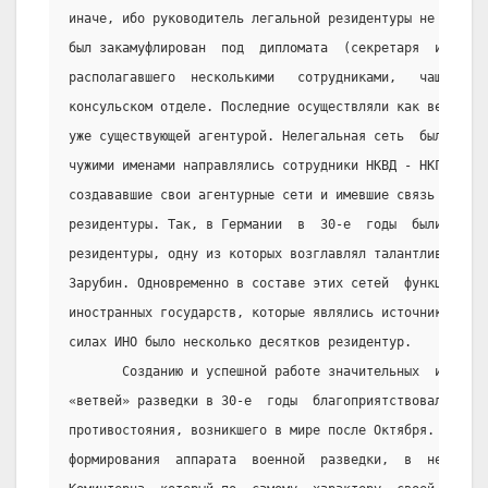
иначе, ибо руководитель легальной резидентуры не имел о
был закамуфлирован  под  дипломата  (секретаря  или  со
располагавшего  несколькими   сотрудниками,   чаще   вс
консульском отделе. Последние осуществляли как вербовку
уже существующей агентурой. Нелегальная сеть  была  так
чужими именами направлялись сотрудники НКВД - НКГБ (нел
создававшие свои агентурные сети и имевшие связь с Моск
резидентуры. Так, в Германии  в  30-е  годы  были  созд
резидентуры, одну из которых возглавлял талантливый сов
Зарубин. Одновременно в составе этих сетей  функциониро
иностранных государств, которые являлись источниками. К
силах ИНО было несколько десятков резидентур.
       Созданию и успешной работе значительных  и  эффе
«ветвей» разведки в 30-е  годы  благоприятствовали  фак
противостояния, возникшего в мире после Октября.  Во-пе
формирования  аппарата  военной  разведки,  в  него  пр