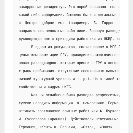
закордонных резидентур. Это порой означало  полное  пре
какой-либо информации. Сменены были и легальные резиден
в  Центре  доброе  имя  (например,  Б.  Гордон  в  Берл
направлялись неопытные работники. Военную разведку не с
руководящие посты приходили работники из НКВД, их пости
      В одном из документов, составленном в МГБ СССР  с
целью компрометации ГРУ, приводились многочисленные фак
новых разведкадров, которые пришли в ГРУ в конце 30-х г
страны пребывания, отсутствие специальных навыков,  неп
низкий культурный уровень и т. д.). Но в такой же мере 
свойственны и кадрам НКГБ.
      Как ни ослаблена была разведка репрессиями, после
сумели наладить информацию  о  намерениях  Германии.  П
атташаты возглавляли опытные работники А. Пуркаев,  В. 
И. Суслопаров (Франция). Действовали нелегальные сети  
Германии, «Кент» в  Бельгии,  «Отто»,  «Золя»  -  во  Ф