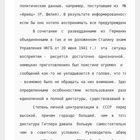
политические данные, например, поступавшие из  МИД  Гер
«Ариец» (Р. Шелия). В результате информированность сове
если бы оно хотело воспринимать все предупреждения - ли
      В сочетании  с  разведданными  из  Германии  (как
объединенными в так и не доложенном Сталину знаменитом 
Управления НКГБ от 20 июня 1941 г.)  эта  ситуация  -  
восприятии -  рисуется  достаточно  однозначной.  Объем
немецких приготовлениях был поистине огромен  и  при  н
сообщений как-то не укладывается в голове, что тогда - 
- возможно было не обращать на них внимание. Здесь, одн
определенными  особенностями  использования  развединфо
единоличной и полной диктатуры, существовавшей в СССР в
      Степень личной централизации в  СССР  перед  войн
высокой,  причем  гораздо  большей,  чем  в  тоталитарн
диктатура Гитлера давала  большую  самостоятельность  о
чем  в  советских  условиях.  Руководитель  абвера  адм