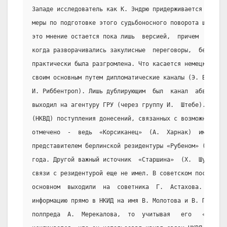
Западе исследователь как К. Эндрю придерживается мнения
меры по подготовке этого судьбоносного поворота шли чер
это мнение остается пока лишь  версией,  причем  спорно
когда разворачивались закулисные  переговоры,  берлинск
практически была разгромлена. Что касается немецкой сто
своим основным путем дипломатические каналы (Э. Вайцзек
И. Риббентроп). Лишь дублирующим  был  канал  абвера  (
выходил на агентуру ГРУ (через группу И.  Штебе).  Чере
(НКВД) поступления донесений, связанных с возможным пак
отмечено  -  ведь  «Корсиканец»  (А.  Харнак)  имел  по
представителем берлинской резидентуры «Рубеном» (А. Гаг
года. Другой важный источник  «Старшина»  (Х.  Шульце-Б
связи с резидентурой еще не имел. В советском посольств
основном  выходили  на  советника  Г.  Астахова.  Астах
информацию прямо в НКИД на имя В. Молотова и В. Потемки
полпреда  А.  Мерекалова,  то  учитывая   его   «чекист