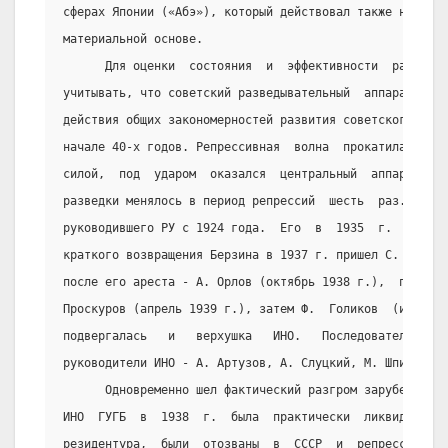
сферах Японии («Абэ»), который действовал также не на и
материальной основе.
      Для оценки  состояния  и  эффективности  разведки
учитывать, что советский разведывательный  аппарат  не 
действия общих закономерностей развития советского обще
начале 40-х годов. Репрессивная  волна  прокатилась  по
силой,  под  ударом  оказался  центральный  аппарат.   
разведки менялось в период репрессий  шесть  раз.  Нача
руководившего РУ с 1924 года.  Его  в  1935  г.  сменил
краткого возвращения Берзина в 1937 г. пришел С. Гендин
после его ареста - А. Орлов (октябрь 1938 г.),  после  
Проскуров (апрель 1939 г.), затем Ф.  Голиков  (июль  1
подвергалась   и   верхушка   ИНО.   Последовательно   
руководители ИНО - А. Артузов, А. Слуцкий, М. Шпигельгл
      Одновременно шел фактический разгром зарубежных  
ИНО  ГУГБ  в  1938  г.  была  практически  ликвидирован
резидентура,  были  отозваны  в  СССР  и  репрессирован