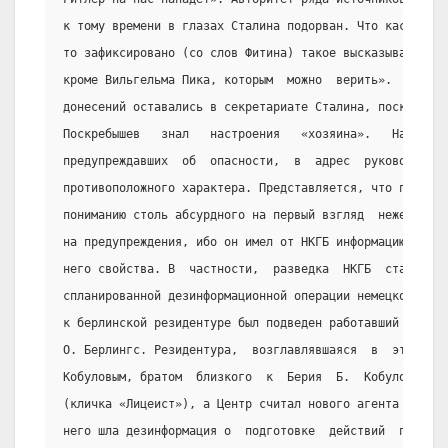
к тому времени в глазах Сталина подорван. Что касается 
то зафиксировано (со слов Фитина) такое высказывание Ст
кроме Вильгельма Пика, которым  можно  верить».  Вполне
донесений оставались в секретариате Сталина, поскольку 
Поскребышев   знал   настроения   «хозяина».   Наконец,
предупреждавших  об  опасности,  в  адрес  руководства 
противоположного характера. Представляется, что последн
пониманию столь абсурдного на первый взгляд  нежелания 
на предупреждения, ибо он имел от НКГБ информацию  иног
него свойства. В  частности,  разведка  НКГБ  стала  пр
спланированной дезинформационной операции немецкой стор
к берлинской резидентуре был подведен работавший на СД 
О. Берлингс. Резидентура,  возглавлявшаяся  в  этот  пе
Кобуловым, братом  близкого  к  Берия  Б.  Кобулова,  з
(кличка «Лицеист»), а Центр считал нового агента  ценны
него шла дезинформация о  подготовке  действий  против 