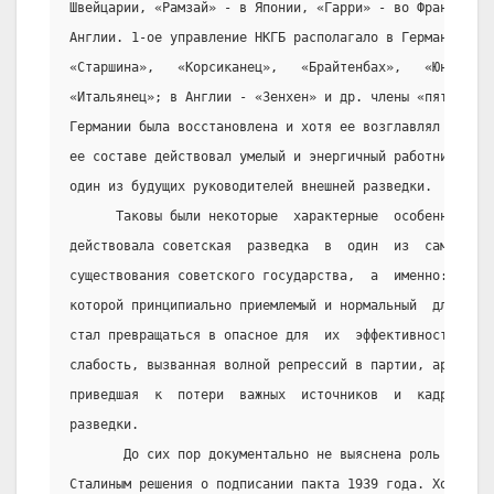
Швейцарии, «Рамзай» - в Японии, «Гарри» - во Франции и 
Англии. 1-ое управление НКГБ располагало в Германии  це
«Старшина»,   «Корсиканец»,   «Брайтенбах»,   «Юна»,   
«Итальянец»; в Англии - «Зенхен» и др. члены «пятерки».
Германии была восстановлена и хотя ее возглавлял малооп
ее составе действовал умелый и энергичный работник А. К
один из будущих руководителей внешней разведки.
      Таковы были некоторые  характерные  особенности  
действовала советская  разведка  в  один  из  самых  от
существования советского государства,  а  именно:  стру
которой принципиально приемлемый и нормальный  для  ряд
стал превращаться в опасное для  их  эффективности  соп
слабость, вызванная волной репрессий в партии, армии и 
приведшая  к  потери  важных  источников  и  кадровой  
разведки.
       До сих пор документально не выяснена роль обеих 
Сталиным решения о подписании пакта 1939 года. Хотя  ст