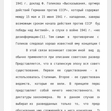
1941 г. доклад Ф. Голикова «Высказывания, оргмероприяти
действий Германии против СССР», который содержал все да
между 15 мая и 15 июня 1941 г. нападении, завершался вы
возможным сроком начала действия против СССР  будет  яв
победы над Англией», а слухи о войне 1941 г. «необходим
дезинформацию»[1]. Тем самым  в  противоречии  с  излож
Голиков следовал хорошо известной ему концепции Сталина
      В этой связи возникает совсем иной  вид  дуализма
обычно применяется при описании советских разведслужб (
Представляется, что в сталинскую эпоху вся советская ра
существование.  Первое  ее  существование  -  в  той  м
использовалась Сталиным. Второе - ее существование в «с
ведомств,  которые  ее  вели.  В  принципе  первая   фу
представляет  собой  ничего  неестественного.  Наоборот
диктатуры закономерна.  Но  в  данном  случае  она  озн
выбирал из  разведданных  только  то,  что  представлял
обоснования уже сложившейся у него концепции.  Так  про