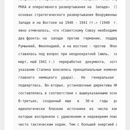
РККА и оперативного развертывания на  Западе»  (1935  г
основах стратегического развертывания Вооруженных сил  
Западе и на Востоке на 1940 - 1941 гг.» (1940  г.).  В 
явно отмечалось, что «Советскому Союзу необходимо быть 
два фронта: на  западе  против  германии,  поддержанной
Румынией, Финляндией, и на востоке - против  Японии».  
ставилась под вопрос при неоднократной (июль,  сентябрь
март, май 1941 г.)  переработке  документа,  хотя  в  и
указанию Сталина вносились принципиальные изменения  (н
главного  немецкого  удара).   Но   генеральная   устан
подверглась. Во-вторых, установочные директивы НКВД и Н
составлялись в соответствии с вышеуказанными основопола
В-третьих,  созданный  еще   в   30-е   годы   разведап
идеологически  близкие  источники  из  числа  коммунист
которые восприняли с удивлением и недоверием поворот 19
чисто тактическим ходом. Тем с большей энергией они раб