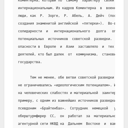
Коминтерна, который по  самому  характеру  своей  деяте
интернациональным. Из кадров Коминтерна  в  военную  ра
люди, как  Р.  Зорге,  Р.  Абель,  А.  Дейч  (последнем
создания знаменитой английской  «пятерки»).  Во-вторых,
солидарности  и   интернационального   долга   определя
потенциальных  источников  советской  разведки.   Возни
опасности в  Европе  и  Азии  заставляло  и  тех  антиф
деятелей, кто был далек  от  коммунизма,  становится  с
государства.
      Тем не менее, обе ветви советской разведки при по
не ограничивались «идеологическим потенциалом». Использ
на человеческих слабостях и материальной  заинтересован
примеру, с одним из важнейших источников разведки НКВД 
псевдоним  «Брайтенбах».  Сотрудник  немецкой   уголовн
оберштурмфюрер  СС,  он  работал  за  материальное  воз
агентурной сети НКВД на  Дальнем  Востоке  и  важнейший