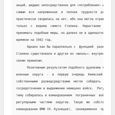
акций, шедших непосредственно для «потребления» их  Ста
самым  вся  напряженная  и  полная  трудности  работа  
практически сводилась на нет, ибо она могла отражаться 
только  с  ведома  самого  Сталина.  Нарастание  военно
принимать подобные меры, но далеко не в адекватном  мас
времени на 1942 год.
      Однако как бы параллельно с  функцией  разведслуж
Сталина существовала и другая их «жизнь»: внутренняя и 
своим правилам.
      Позитивным результатом подобного дуализма являлос
военные  округа  -  в  первую  очередь  Киевский  и  Бе
собственными  разведсредствами  могли  собирать  и  эфф
сосредоточении и выдвижении немецких войск.  Регулярная
тему собиралась и командованием  пограничных  войск,  в
регулярными  частями  округов.  Такую  же  собственную 
командование ВМФ (Н. Кузнецов),  своевременно  принявше