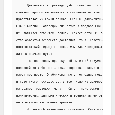
      Деятельность  разведслужб  советского  государств
военный периоды не является исключением из этих не писа
представляет их яркий пример. Если в  демократических  
США и Англии - операции спецслужб в предвоенный и военн
не  являются объектом  полной  секретности  и  последую
став объектом всеобщего достояния, то в  Советском  Сою
постсоветский период в России мы, как исследователи это
лишь в «начале пути».
      Тем не менее, при скудной нынешней документальной
полезной хотя бы постановка вопросов, полные ответы на 
вероятно, позже. Опубликованные в последние годы матери
и советского государства, в том числе из архивов бывшег
ветеранов  разведки  могут   быть   некоторыми   опорам
политических, дипломатических и военных аспектов деятел
интересующий нас момент времени.
      И снова об этапе «мифологизации». Сама формула ст