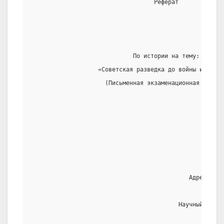
                                   Реферат
                             По истории на тему:
                   «Советская разведка до войны и в вой
                     (Письменная экзаменационная работа
                                                       
                                                       
                                                       
                                             Адрес:1830
                                                       
                                          Научный руков