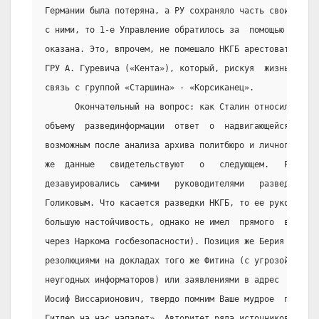
Германии была потеряна, а РУ сохраняло часть своих рези
с ними, то 1-е Управление обратилось за  помощью  к  во
оказана. Это, впрочем, не помешало НКГБ арестовать и ре
ГРУ А. Гуревича («Кента»), который, рискуя  жизнью  в  
связь с группой «Старшина» - «Корсиканец».
      Окончательный на вопрос: как Сталин относился  к 
объему  развединформации  ответ  о  надвигающейся  угро
возможным после анализа архива политбюро и личного архи
же  данные   свидетельствуют   о   следующем.   Ряд   д
дезавуировались  самими   руководителями   разведведомс
Голиковым. Что касается разведки НКГБ, то ее руководите
большую настойчивость, однако не имел  прямого  выхода 
через Наркома госбезопасности). Позиция же Берия достат
резолюциями на докладах того же Фитина (с угрозой «стер
неугодных информаторов) или заявлениями в адрес  Сталин
Иосиф Виссарионович, твердо помним Ваше мудрое  преднач
Гитлер на нас нападет». Авторитет ряда источников, в их