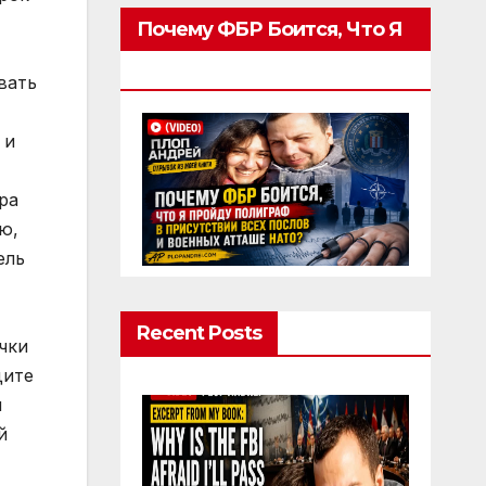
Почему ФБР Боится, Что Я
Пройду Полиграф
Recent Posts