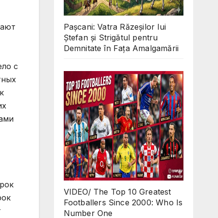
Pașcani: Vatra Răzeșilor lui
Ștefan și Strigătul pentru
Demnitate în Fața Amalgamării
VIDEO/ The Top 10 Greatest
Footballers Since 2000: Who Is
Number One