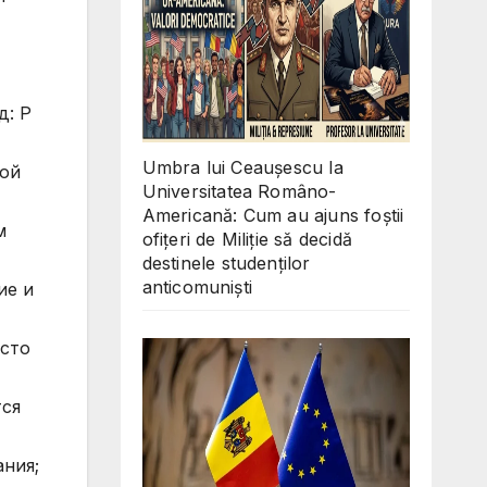
Umbra lui Ceaușescu la
Universitatea Româno-
Americană: Cum au ajuns foștii
ofițeri de Miliție să decidă
destinele studenților
anticomuniști