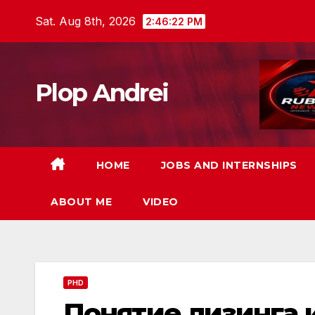
Skip
Sat. Aug 8th, 2026
2:46:23 PM
to
content
Plop Andrei
HOME
JOBS AND INTERNSHIPS
ABOUT ME
VIDEO
PHD
Понятие лизинга 