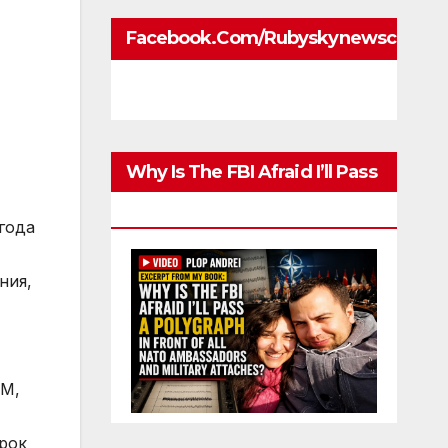
Facebook.com/rubyskynewscom
Why Is The FBI Afraid I’ll Pass
A Polygraph