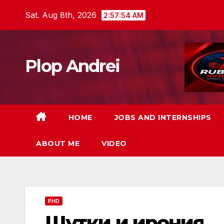
Skip
Sat. Aug 8th, 2026
2:57:56 AM
to
content
Plop Andrei
HOME
JOBS AND INTERNSHIPS
ABOUT ME
VIDEO
PHD
Шутки и ирония