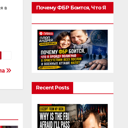
Почему ФБР Боится, Что Я
я в
Пройду Полиграф
ла
Recent Posts
S