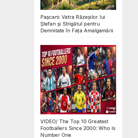
Pașcani: Vatra Răzeșilor lui
Ștefan și Strigătul pentru
Demnitate în Fața Amalgamării
VIDEO/ The Top 10 Greatest
Footballers Since 2000: Who Is
Number One