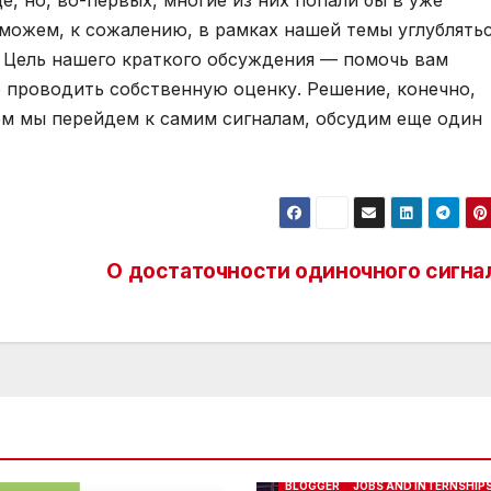
, но, во-первых, многие из них попали бы в уже
можем, к сожалению, в рамках нашей темы углублятьс
 Цель нашего краткого обсуждения — помочь вам
е проводить собственную оценку. Решение, конечно,
чем мы перейдем к самим сигналам, обсудим еще один
О достаточности одиночного сигна
ABOUT ME
BEST OF THE BEST
BLOGGER
JOBS AND INTERNSHIP