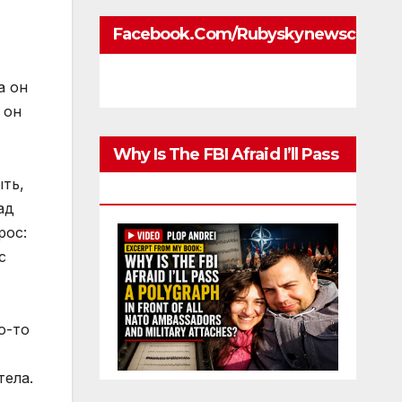
Facebook.com/rubyskynewscom
а он
 он
Why Is The FBI Afraid I’ll Pass
ыть,
A Polygraph
ад
рос:
с
о-то
тела.