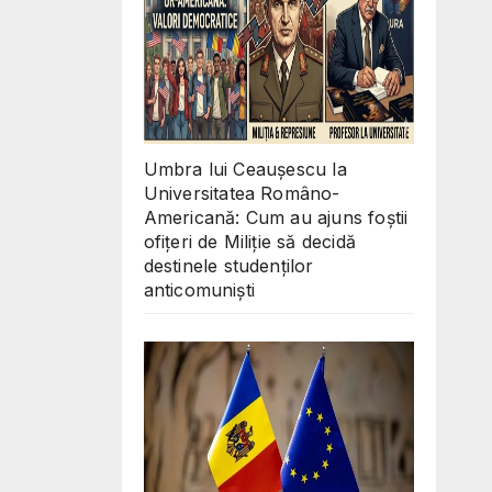
Umbra lui Ceaușescu la
Universitatea Româno-
Americană: Cum au ajuns foștii
ofițeri de Miliție să decidă
destinele studenților
anticomuniști