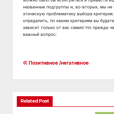
Можно было бы исхитриться и привести еще
названные подгруппы и, во-вторых, мы не 
этическую проблематику выбора критерия.
определить, по каким критериям вы будет
зависит только от вас самих! Но прежде 
важный вопрос:
Post
Позитивное /негативное
navigation
Related Post