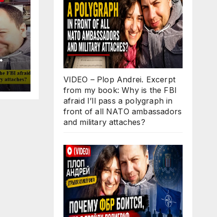
Why
VIDEO – Plop Andrei. Excerpt
ll
from my book: Why is the FBI
 in
afraid I’ll pass a polygraph in
O
front of all NATO ambassadors
d
and military attaches?
s?