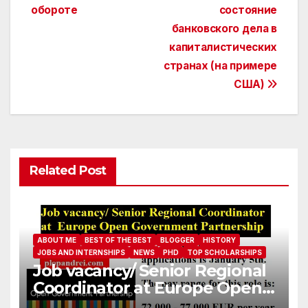
обороте
состояние
navigation
банковского дела в
капиталистических
странах (на примере
США)
Related Post
ABOUT ME
BEST OF THE BEST
BLOGGER
HISTORY
JOBS AND INTERNSHIPS
NEWS
PHD
TOP SCHOLARSHIPS
Job vacancy/ Senior Regional
Coordinator at Europe Open
Government Partnership