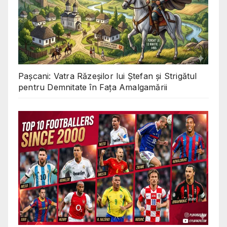
Pașcani: Vatra Răzeșilor lui Ștefan și Strigătul
pentru Demnitate în Fața Amalgamării