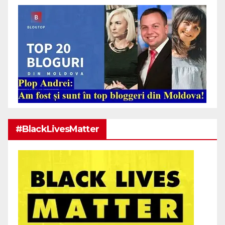
#BlackLivesMatter