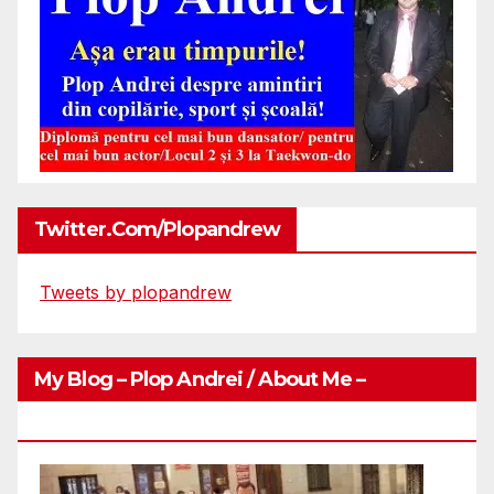
Twitter.com/plopandrew
Tweets by plopandrew
My Blog – Plop Andrei / About Me –
Http://plopandrei.com/category/about-Me