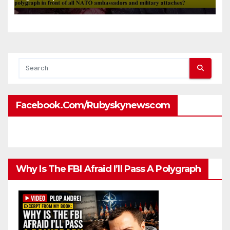
front of all NATO
ambassadors and military
attaches?
Facebook.com/rubyskynewscom
Why Is The FBI Afraid I’ll Pass A Polygraph