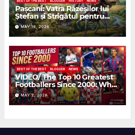
BEST OF THE BEST
BLOGGER
HISTORY
NEWS
Pașcani: Vatra Răzeșilor lui
Ștefan și Strigătul pentru
Demnitate în Fața
MAY 15, 2026
Amalgamării
BEST OF THE BEST
BLOGGER
NEWS
VIDEO/ The Top 10 Greatest
Footballers Since 2000: Who
Is Number One
MAY 2, 2026