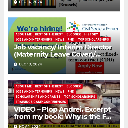
DEC 14, 2024
ABOUT ME
BEST OF THE BEST
BLOGGER
HISTORY
JOBS AND INTERNSHIPS
NEWS
PHD
TOP SCHOLARSHIPS
Job vacancy/ Interim Director
(Maternity Leave Cover)/
Eastern Partnership Civil
DEC 13, 2024
Society Forum
ABOUT ME
BEST OF THE BEST
BLOGGER
JOBS AND INTERNSHIPS
NEWS
PHD
SCHOLARSHIPS AND GRANTS
TOP SCHOLARSHIPS
TRAININGS,CAMP,CONFERENCES
VIDEO – Plop Andrei. Excerpt
from my book: Why is the FBI
afraid I’ll pass a polygraph in
NOV 1, 2024