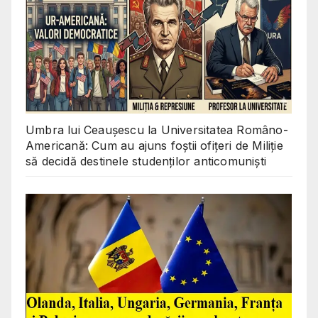
Umbra lui Ceaușescu la Universitatea Româno-
Americană: Cum au ajuns foștii ofițeri de Miliție
să decidă destinele studenților anticomuniști