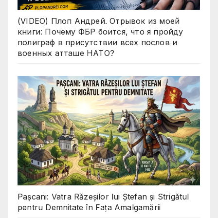
(VIDEO) Плоп Андрей. Отрывок из моей
книги: Почему ФБР боится, что я пройду
полиграф в присутствии всех послов и
военных атташе НАТО?
Pașcani: Vatra Răzeșilor lui Ștefan și Strigătul
pentru Demnitate în Fața Amalgamării