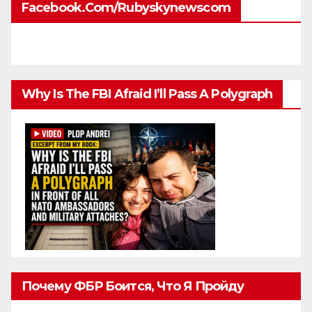
Facebook.com/rubyskynewscom
Why Is The FBI Afraid I’ll Pass A Polygraph
Почему ФБР Боится, Что Я Пройду