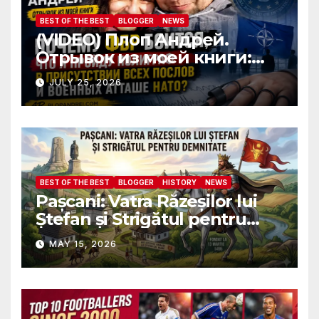
BEST OF THE BEST
BLOGGER
NEWS
(VIDEO) Плоп Андрей.
Отрывок из моей книги:
Почему ФБР боится, что я
JULY 25, 2026
пройду полиграф в
присутствии всех послов и
военных атташе НАТО?
BEST OF THE BEST
BLOGGER
HISTORY
NEWS
Pașcani: Vatra Răzeșilor lui
Ștefan și Strigătul pentru
Demnitate în Fața
MAY 15, 2026
Amalgamării