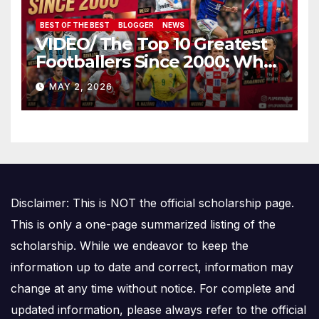
BEST OF THE BEST
BLOGGER
NEWS
VIDEO/ The Top 10 Greatest
Footballers Since 2000: Who
Is Number One
MAY 2, 2026
Disclaimer: This is NOT the official scholarship page.
This is only a one-page summarized listing of the
scholarship. While we endeavor to keep the
information up to date and correct, information may
change at any time without notice. For complete and
updated information, please always refer to the official