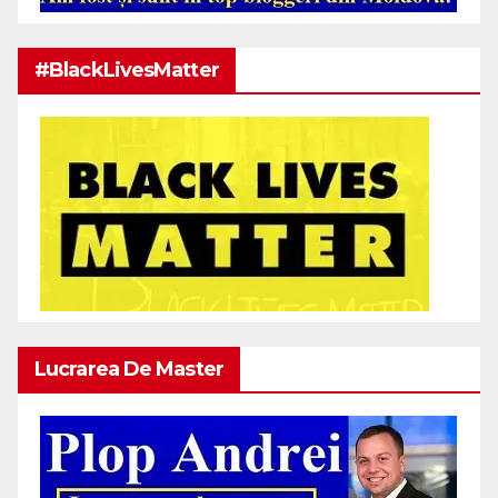
#BlackLivesMatter
Lucrarea De Master