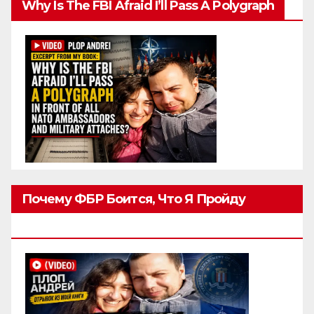
Why Is The FBI Afraid I’ll Pass A Polygraph
Почему ФБР Боится, Что Я Пройду
Полиграф