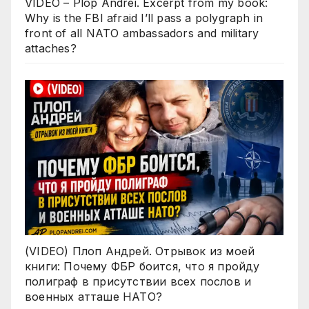
VIDEO – Plop Andrei. Excerpt from my book:
Why is the FBI afraid I’ll pass a polygraph in
front of all NATO ambassadors and military
attaches?
(VIDEO) Плоп Андрей. Отрывок из моей
книги: Почему ФБР боится, что я пройду
полиграф в присутствии всех послов и
военных атташе НАТО?