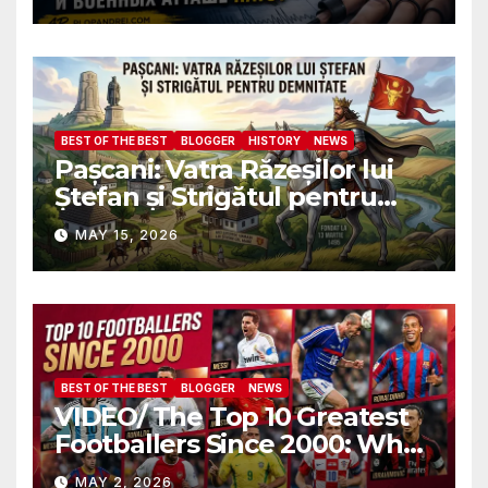
пройду полиграф в
присутствии всех послов и
военных атташе НАТО?
BEST OF THE BEST
BLOGGER
HISTORY
NEWS
Pașcani: Vatra Răzeșilor lui
Ștefan și Strigătul pentru
Demnitate în Fața
MAY 15, 2026
Amalgamării
BEST OF THE BEST
BLOGGER
NEWS
VIDEO/ The Top 10 Greatest
Footballers Since 2000: Who
Is Number One
MAY 2, 2026