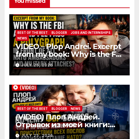
You missed
BEST OF THE BEST
BLOGGER
JOBS AND INTERNSHIPS
NEWS
VIDEO – Plop Andrei. Excerpt
from my book: Why is the FBI
afraid I’ll pass a polygraph in
JULY 25, 2026
front of all NATO
ambassadors and military
attaches?
BEST OF THE BEST
BLOGGER
NEWS
(VIDEO) Плоп Андрей.
Отрывок из моей книги:
Почему ФБР боится, что я
JULY 25, 2026