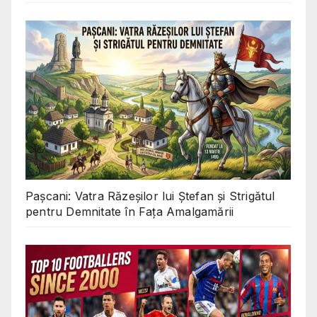
Pașcani: Vatra Răzeșilor lui Ștefan și Strigătul
pentru Demnitate în Fața Amalgamării