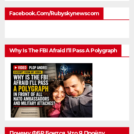
Facebook.com/rubyskynewscom
Why Is The FBI Afraid I’ll Pass A Polygraph
Почему ФБР Боится, Что Я Пройду