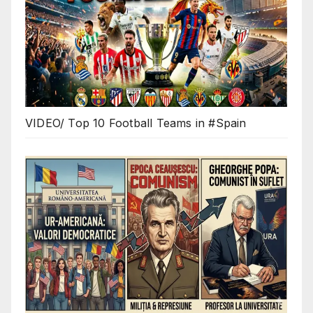
VIDEO/ Top 10 Football Teams in #Spain