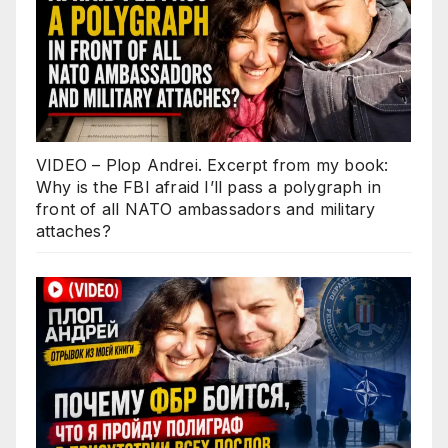
VIDEO – Plop Andrei. Excerpt from my book:
Why is the FBI afraid I’ll pass a polygraph in
front of all NATO ambassadors and military
attaches?