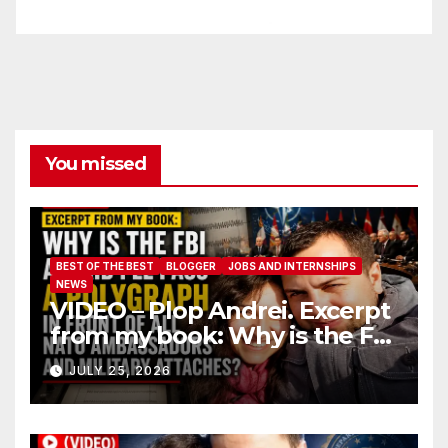
You missed
BEST OF THE BEST
BLOGGER
JOBS AND INTERNSHIPS
NEWS
VIDEO – Plop Andrei. Excerpt
from my book: Why is the FBI
afraid I’ll pass a polygraph in
JULY 25, 2026
front of all NATO
ambassadors and military
attaches?