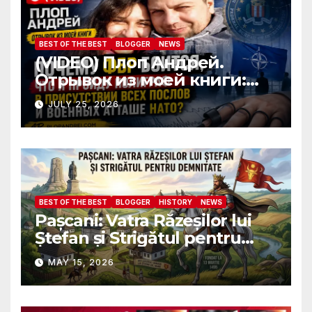
BEST OF THE BEST
BLOGGER
NEWS
(VIDEO) Плоп Андрей.
Отрывок из моей книги:
Почему ФБР боится, что я
JULY 25, 2026
пройду полиграф в
присутствии всех послов и
военных атташе НАТО?
BEST OF THE BEST
BLOGGER
HISTORY
NEWS
Pașcani: Vatra Răzeșilor lui
Ștefan și Strigătul pentru
Demnitate în Fața
MAY 15, 2026
Amalgamării