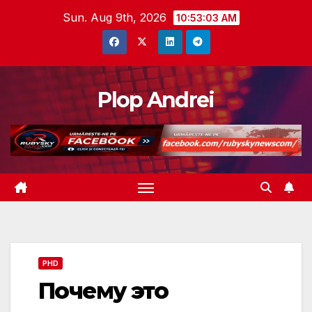
Skip
Sun. Aug 9th, 2026
10:53:05 AM
to
content
Plop Andrei
PHD
Почему это