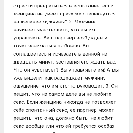
страсти превратиться в испытание, если
женщина не умеет сразу же откликнуться
на желание мужчины”. 2. Мужчина
начинает чувствовать, что вы им
управляете. Ваш партнер возбужден и
хочет заниматься любовью. Вы
соглашаетесь и исчезаете в ванной на
двадцать минут, заставляя его ждать вас.
Что он чувствует? Вы управляете им! А мы
уже видели, как раздражает мужчину
ощущение, что им кто-то руководит. 3. Он
решит, что на самом деле вы не любите
секс. Если женщина никогда не позволяет
себе спонтанный секс, ее партнер может
решить, что она, должно быть, не любит
секс вообще или что ей требуется особая