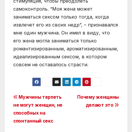
стимуляция, чтобы преодолеть
самоконтроль. “Моя жена может
заниматься сексом только тогда, когда
извлечет его из своих недр”, – признавался
мне один мужчина. Он имел в виду, что
его жена могла заниматься только
романтизированным, ароматизированным,
идеализированным сексом, в котором
совсем не оставалось страсти.
Post
Мужчины терпеть
Почему женщины
не могут женщин, не
делают это
navigation
способных на
спонтанный секс