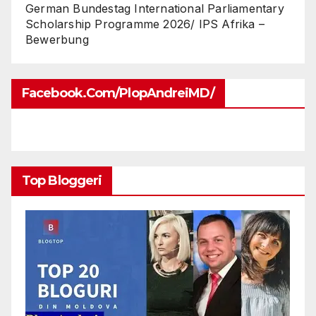
German Bundestag International Parliamentary
Scholarship Programme 2026/ IPS Afrika –
Bewerbung
Facebook.com/PlopAndreiMD/
Top Bloggeri