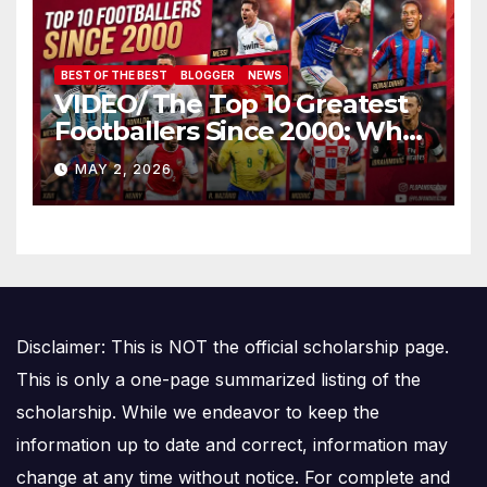
BEST OF THE BEST
BLOGGER
NEWS
VIDEO/ The Top 10 Greatest
Footballers Since 2000: Who
Is Number One
MAY 2, 2026
Disclaimer: This is NOT the official scholarship page.
This is only a one-page summarized listing of the
scholarship. While we endeavor to keep the
information up to date and correct, information may
change at any time without notice. For complete and