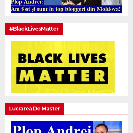
#BlackLivesMatter
Lucrarea De Master