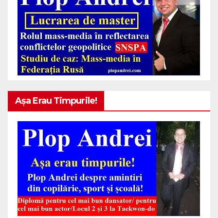
Așa Erau Timpurile!