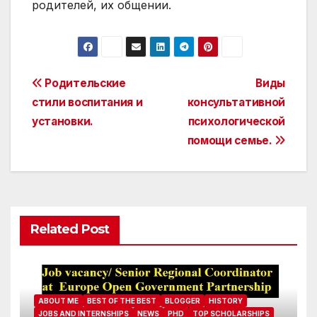
родителей, их общении.
Post
Родительские
Виды
стили воспитания и
консультативной
navigation
установки.
психологической
помощи семье.
Related Post
ABOUT ME
BEST OF THE BEST
BLOGGER
HISTORY
JOBS AND INTERNSHIPS
NEWS
PHD
TOP SCHOLARSHIPS