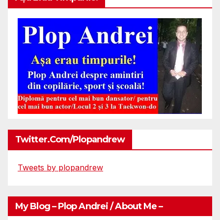
Twitter.com/plopandrew
Tweets by plopandrew
My Blog – Plop Andrei / About Me –