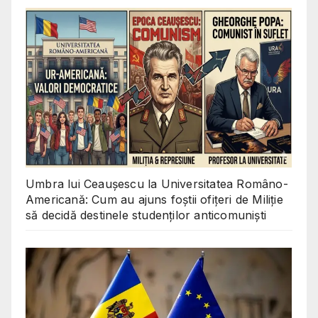
Umbra lui Ceaușescu la Universitatea Româno-
Americană: Cum au ajuns foștii ofițeri de Miliție
să decidă destinele studenților anticomuniști