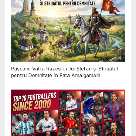
Pașcani: Vatra Răzeșilor lui Ștefan și Strigătul
pentru Demnitate în Fața Amalgamării