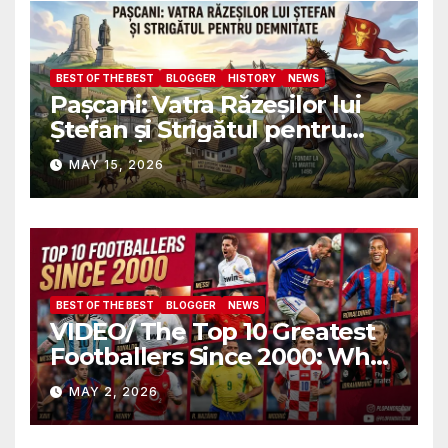
военных атташе НАТО?
BEST OF THE BEST
BLOGGER
HISTORY
NEWS
Pașcani: Vatra Răzeșilor lui
Ștefan și Strigătul pentru
Demnitate în Fața
MAY 15, 2026
Amalgamării
BEST OF THE BEST
BLOGGER
NEWS
VIDEO/ The Top 10 Greatest
Footballers Since 2000: Who
Is Number One
MAY 2, 2026