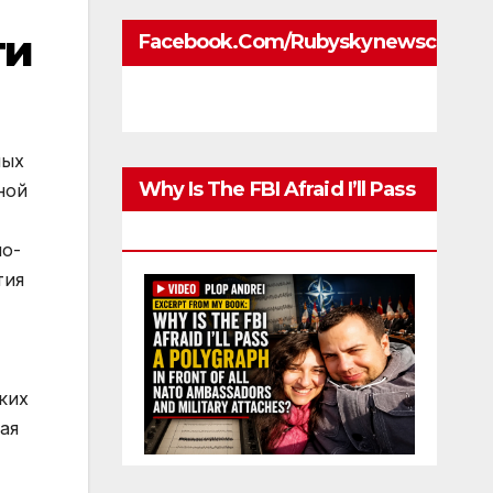
ти
Facebook.com/rubyskynewscom
е источников и движущих сил ее развития. В связи с этим исторически в психологии сложилось несколько подходов в решении вопроса о движущих силах, источниках развития и становления личности. Биогенетическая концепция исходит из того обстоятельства, что развитие личн
Why Is The FBI Afraid I’ll Pass
A Polygraph