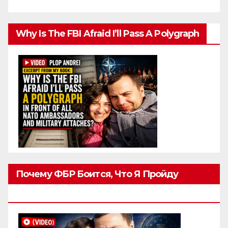
Why Is The FBI Afraid I’ll Pass A Polygraph
Почему ФБР Боится, Что Я Пройду
Полиграф