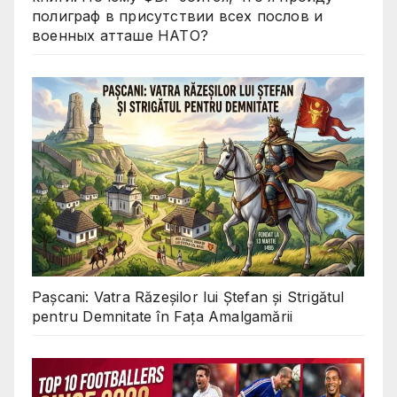
полиграф в присутствии всех послов и
военных атташе НАТО?
Pașcani: Vatra Răzeșilor lui Ștefan și Strigătul
pentru Demnitate în Fața Amalgamării