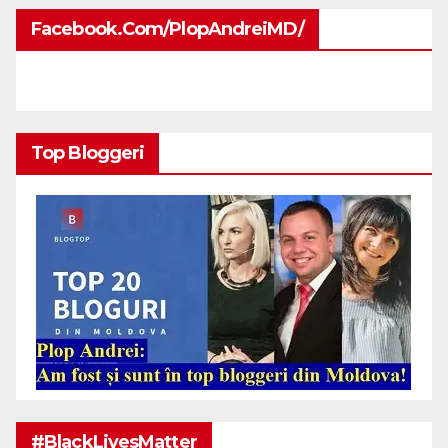
Facebook.com/PlopAndreiMD/
Top Bloggeri
#BlackLivesMatter