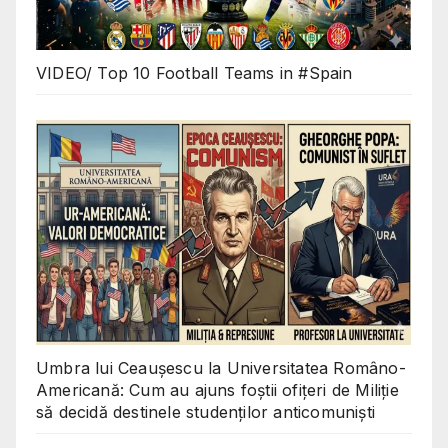
VIDEO/ Top 10 Football Teams in #Spain
Umbra lui Ceaușescu la Universitatea Româno-
Americană: Cum au ajuns foștii ofițeri de Miliție
să decidă destinele studenților anticomuniști