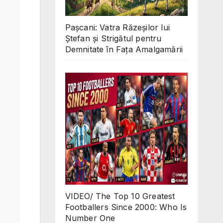
Pașcani: Vatra Răzeșilor lui
Ștefan și Strigătul pentru
Demnitate în Fața Amalgamării
VIDEO/ The Top 10 Greatest
Footballers Since 2000: Who Is
Number One