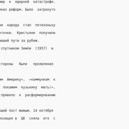
мир  к  ядерной  катастрофе.
иких реформ. Было  затронуто
ни  народа  стал  потихоньку
рточки.  Крестьяне  получили
авший пути за рубеж.
 спутником Земли  (1957)  и
стороны   были   проявления
им  Америку»,  «коммунизм  к
  покажем  кузькину  мать!».
 привело  к  расформированию
вший пост живым. 14 октября
позиция в  ЦК  сняла  его  с