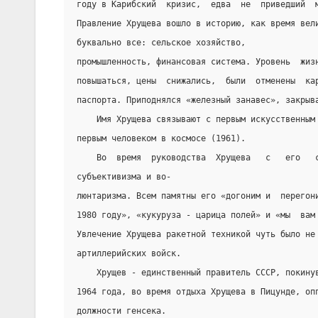
году в Карибский  кризис,  едва  не  приведший  
Правление Хрущева вошло в историю, как время вел
буквально все: сельское хозяйство,
промышленность, финансовая система. Уровень  жиз
повышаться, цены  снижались,  были  отменены  ка
паспорта. Приподнялся «железный занавес», закрыв
    Имя Хрущева связывают с первым искусственным
первым человеком в космосе (1961).
    Во  время  руководства  Хрущева   с   его   
субъективизма и во-
люнтаризма. Всем памятны его «догоним и  перегон
1980 году», «кукуруза - царица полей» и «мы  вам
Увлечение Хрущева ракетной техникой чуть было не
артиллерийских войск.
    Хрущев - единственный правитель СССР, покину
1964 года, во время отдыха Хрущева в Пицунде, оп
должности генсека.