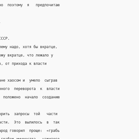
но  поэтому  я   предпочитаю
.
СССР.
лему надо, хотя бы вкратце,
ожу вкратце, что лежало у
в, от прихода к власти
ане хаосом и  умело  сыграв
нного  переворота  к  власти
  положено  начало  созданию
орить  запросы  той   части
асти.  Это  вылилось  в  так
арод говорил  проще:  «грабь