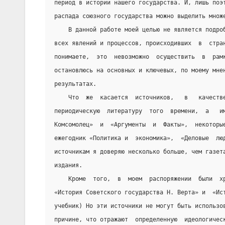
период в истории нашего государства. И, лишь поэ
распада союзного государства можно выделить множ
    В данной работе моей целью не является подро
всех явлений и процессов, происходивших  в  стра
понимаете,  это  невозможно  осуществить  в  рам
остановлюсь на основных и ключевых, по моему мне
результатах.
    Что  же  касается  источников,   в   качеств
периодическую  литературу  того  времени,  а   и
Комсомолец»  и  «Аргументы  и  Факты»,  некоторы
ежегодник «Политика и  экономика»,  «Деловые  лю
источникам я доверяю несколько больше, чем газет
издания.
    Кроме  того,  в  моем  распоряжении  были  х
«История Советского государства Н. Верта» и  «Ис
учебник) Но эти источники не могут быть использо
причине, что отражают  определенную  идеологичес