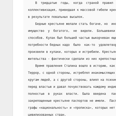
    В  тридцатые  годы,  когда  страной  правил 
коллективизация, приведшая к массовой гибели кре
в результате повальных высылок.
    Бедные крестьяне желали стать богаче, но  ин
имущество  у  богатого,  не  видели.  Большевики
способов. Кулак был большей частью выкорчеван ещ
потребности бедных надо  было  как-то  удовлетво
произвели в кулаки, которых и истребили. Крестья
жительства - фактически сделали из них крепостны
    Время правления Сталина вошло в историю, как
Террор, с одной стороны, истреблял инакомыслящих
кругам людей, а с другой стороны, влиял на психи
перед властью и давал почувствовать каждому инди
полностью  в  руках  власти.  Была  введена   па
закрепощенные крестьяне паспортов не имели.  Пас
графы «национальность» и «прописка», которых нет
цивилизованных стран.