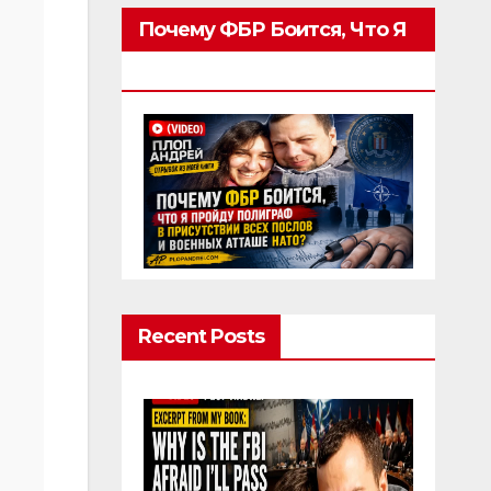
Почему ФБР Боится, Что Я
Пройду Полиграф
Recent Posts