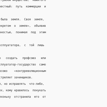
 грабеж имущества,  нажитого
честный:  путь  коммерции  и
 была  земля.  Своя  земля,
екретом  о  земле»,  объявив
нностью,  понимая  под  этим
ксплуататора,  с  той  лишь
о   создать   профсоюз   или
сплуататор-государство  само
фсоюз    «контрреволюционным
стреляет зачинщиков.
п, но исправлять  что-либо,
ех, кому нравилось  понукать
ихоньку  отстранила  его  от