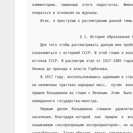
комментарии,  лишенные  этого  недостатка.  Имен
опираться в основном на журналы.
    Итак, я приступаю к рассмотрению данной темы
                       § 1. История образования 
    Для того чтобы рассматривать данную мне проб
ознакомиться с историей СССР. В этой главе я изл
истоков СССР. Я рассмотрю этап от 1917-1985 годо
Ленина до прихода к власти Горбачева.
    В 1917 году, воспользовавшись царившим в стр
на низменных чувствах народных масс,  путем  вое
пришли большевики во главе с Лениным. Этим  было
невиданного государства-монстра.
    Первым  делом  большевики  спешили  удовлетв
населения, благодаря которой  они  пришли  к  вл
называемую «экспроприацию экспроприаторов», но н