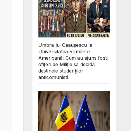
Umbra lui Ceaușescu la
Universitatea Româno-
Americană: Cum au ajuns foștii
ofițeri de Miliție să decidă
destinele studenților
anticomuniști