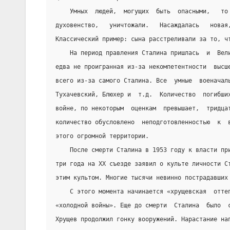
    Умных  людей,  могущих  быть  опасными,   то
духовенство,   уничтожали.   Насаждалась   новая
Классический пример: сына расстреливали за то, ч
    На период правления Сталина пришлась  и  Вел
едва не проигранная из-за некомпетентности  высш
всего из-за самого Сталина. Все  умные  военачал
Тухачевский, Блюхер и  т.д.  Количество  погибши
войне, по некоторым  оценкам  превышает,  тридца
количество обусловлено  неподготовленностью  к  
этого огромной территории.
    После смерти Сталина в 1953 году к власти пр
три года на XX съезде заявил о культе личности С
этим культом. Многие тысячи невинно пострадавших
    С этого момента начинается «хрущевская  отте
«холодной войны». Еще до смерти  Сталина  было  
Хрущев продолжил гонку вооружений. Нарастание на