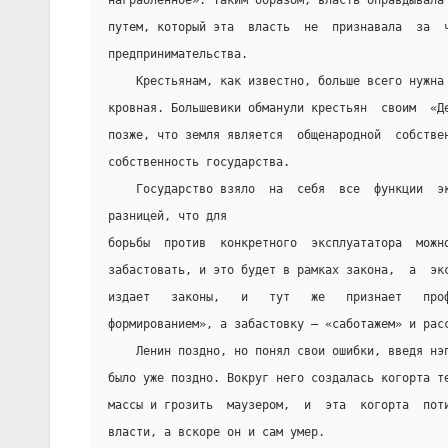
награбленное». Таким образом, власть оправдывала
путем, который эта  власть  не  признавала  за  
предпринимательства.
    Крестьянам, как известно, больше всего нужна
кровная. Большевики обманули крестьян  своим  «Д
позже, что земля является  общенародной  собстве
собственность государства.
    Государство взяло  на  себя  все  функции  э
разницей, что для
борьбы  против  конкретного  эксплуататора  можн
забастовать, и это будет в рамках закона,  а  эк
издает   законы,   и   тут   же   признает   про
формированием», а забастовку – «саботажем» и рас
    Ленин поздно, но понял свои ошибки, введя нэ
было уже поздно. Вокруг него создалась когорта т
массы и грозить  маузером,  и  эта  когорта  пот
власти, а вскоре он и сам умер.