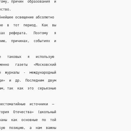
тому, причин  образования  и
ество.
бнейшее освещение абсолютно
не  в  тот  период.  Как  вы
ках  реферата.   Поэтому   я
нию,  причинах,  событиях  и
е   таковых   я   использую
менно   газеты   «Московский
е  журналы  -  международный
ди»  и  др.  Последним  двум
ам, так  как  это  серьезные
рестоматийные  источники  –
тория  Отечества»  (школьный
ваны  как  основные  по  той
кую  позицию,  а  нам  важны