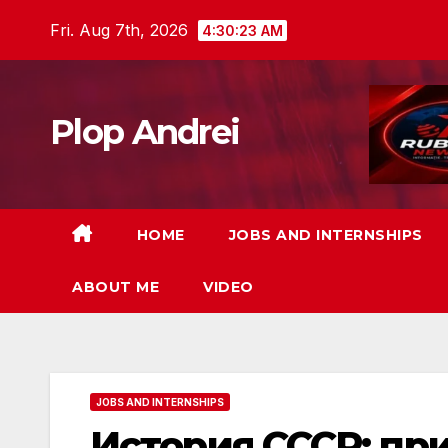
Skip
Fri. Aug 7th, 2026
4:30:24 AM
to
content
Plop Andrei
HOME
JOBS AND INTERNSHIPS
ABOUT ME
VIDEO
JOBS AND INTERNSHIPS
История СССР: пр