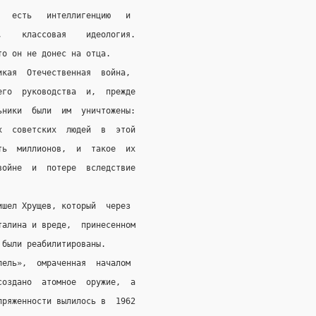
   есть   интеллигенцию   и
,    классовая    идеология.
то он не донес на отца.
икая  Отечественная  война,
его  руководства  и,  прежде
ьники  были  им  уничтожены:
х  советских  людей  в  этой
ть  миллионов,  и  такое  их
войне  и  потере  вследствие
ишел Хрущев, который  через
талина и вреде,  принесенном
 были реабилитированы.
пель»,  омраченная  началом
создано  атомное  оружие,  а
пряженности вылилось в  1962