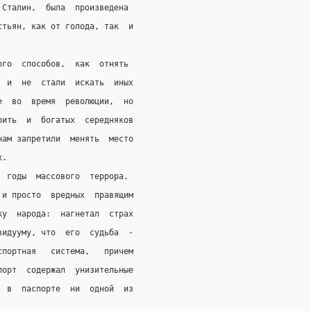
 Сталин,  была  произведена
стьян, как от голода, так  и
ого  способов,  как  отнять
  и  не  стали  искать  иных
е  во  время  революции,  но
рить  и  богатых  середняков
нам запретили  менять  место
х.
  годы  массового  террора.
 и просто  вредных  правящим
ку  народа:  нагнетал  страх
видууму, что  его  судьба  -
спортная   система,   причем
порт  содержал  унизительные
  в  паспорте  ни  одной  из