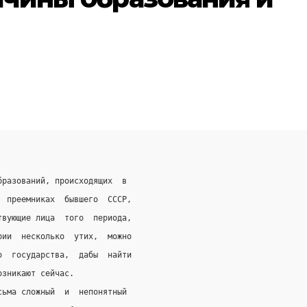
бразований, происходящих  в
  преемниках  бывшего  СССР,
твующие лица  того  периода,
рии  несколько  утих,  можно
о  государства,  дабы  найти
озникают сейчас.
сьма сложный  и  непонятный