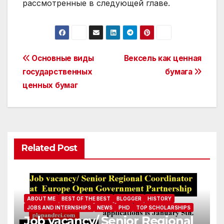
рассмотренные в следующей главе.
Post
Основные виды
Вексель как ценная
государственных
бумага
navigation
ценных бумаг
Related Post
ABOUT ME
BEST OF THE BEST
BLOGGER
HISTORY
JOBS AND INTERNSHIPS
NEWS
PHD
TOP SCHOLARSHIPS
Job vacancy/ Senior Regional