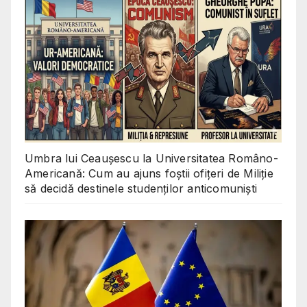
Umbra lui Ceaușescu la Universitatea Româno-
Americană: Cum au ajuns foștii ofițeri de Miliție
să decidă destinele studenților anticomuniști