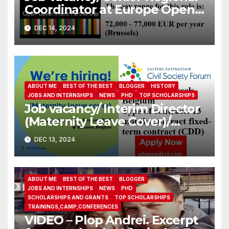
Coordinator at Europe Open
Government Partnership
DEC 14, 2024
ABOUT ME
BEST OF THE BEST
BLOGGER
HISTORY
JOBS AND INTERNSHIPS
NEWS
PHD
TOP SCHOLARSHIPS
Job vacancy/ Interim Director
(Maternity Leave Cover)/
Eastern Partnership Civil
DEC 13, 2024
Society Forum
ABOUT ME
BEST OF THE BEST
BLOGGER
JOBS AND INTERNSHIPS
NEWS
PHD
SCHOLARSHIPS AND GRANTS
TOP SCHOLARSHIPS
TRAININGS,CAMP,CONFERENCES
VIDEO – Plop Andrei. Excerpt