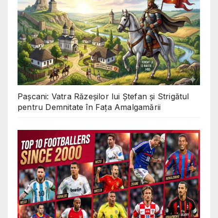
Pașcani: Vatra Răzeșilor lui Ștefan și Strigătul
pentru Demnitate în Fața Amalgamării