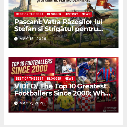
BEST OF THE BEST
BLOGGER
HISTORY
NEWS
Pașcani: Vatra Răzeșilor lui
Ștefan și Strigătul pentru
Demnitate în Fața
MAY 15, 2026
Amalgamării
BEST OF THE BEST
BLOGGER
NEWS
VIDEO/ The Top 10 Greatest
Footballers Since 2000: Who
Is Number One
MAY 2, 2026